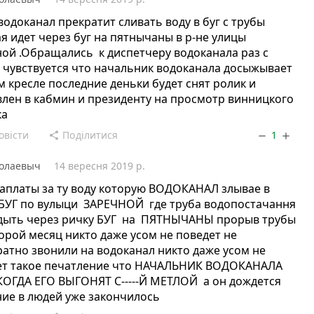
водоканал прекратит сливать воду в буг с трубы
я идет через буг на пятнычаны в р-не улицы
ой .Обращались к диспетчеру водоканала раз с
 чувствуется что начальник водоканала досыжывает
м кресле последние деньки будет снят ролик и
лен в кабмин и президенту на просмотр винницкого
ка
овісти
Поділитися
1
share
remove
add
олаевыч
14 вересня 2019 р.
заплаты за ту воду которую ВОДОКАНАЛ злывае в
 БУГ по вулыци ЗАРЕЧНОЙ где труба водопостачання
дыть через ричку БУГ на ПЯТНЫЧАНЫ прорыв трубы
орой месяц никто даже усом не поведет не
атно звонили на водоканал никто даже усом не
ет такое печатление что НАЧАЛЬНИК ВОДОКАНАЛА
КОГДА ЕГО ВЫГОНЯТ С-----Й МЕТЛОЙ а он дождется
ие в людей уже закончилось