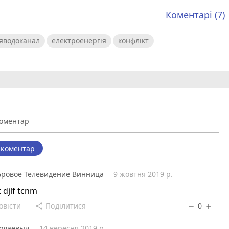
Коментарі (7)
яводоканал
електроенергія
конфлікт
 коментар
ровое Телевидение Винница
9 жовтня 2019 р.
t djlf tcnm
овісти
Поділитися
0
share
remove
add
олаевыч
14 вересня 2019 р.