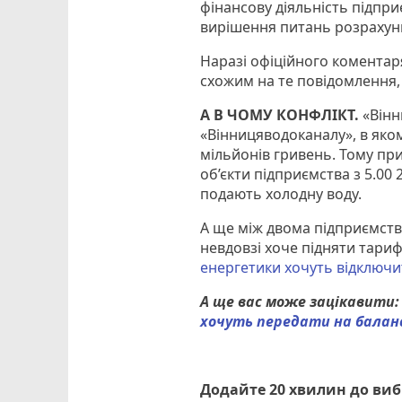
фінансову діяльність підпри
вирішення питань розрахункі
Наразі офіційного коментаря
схожим на те повідомлення,
А В ЧОМУ КОНФЛІКТ.
«Вінн
«Вінницяводоканалу», в яко
мільйонів гривень. Тому пр
об’єкти підприємства з 5.00
подають холодну воду.
А ще між двома підприємств
невдовзі хоче підняти тариф
енергетики хочуть відключи
А ще вас може зацікавити
хочуть передати на баланс
Додайте 20 хвилин до ви