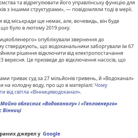
ємства та відрегулювати його управлінську функцію для
в з іншими структурами», — повідомляли тоді в мерії.
 від міськради ще немає, але, вочевидь, він буде
 що було в лютому 2019 року.
ицяобленерго» опублікували звернення до
му стверджують, що водоканальники заборгували їм 67
ийняли рішення відключити від електропостачання
 23 вересня. Це призведе до відключення насосів, що
ами триває суд за 27 мільйонів гривень, й «Водоканал»
и на холодну воду, про що в матеріалі:
Чому
ти від світла «Вінницяводоканал»
.
:
Майно обласних «Водоканалу» і «Теплоенерго»
 Вінниці
браних джерел у
Google