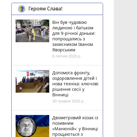
Героям Слава!
Він був чудовою
людиною і батьком
для 9-річної доньки:
попрощались з
захисником Іваном
Яворським
8 липня 2026 р.
Допомога фронту,
оздоровлення дітей і
нова техніка: ключові
рішення сесії у
Вінниці
30 травня 2026 р.
Двометровий козак із
позивним
«Манюній»: у Вінниці
прощаються з