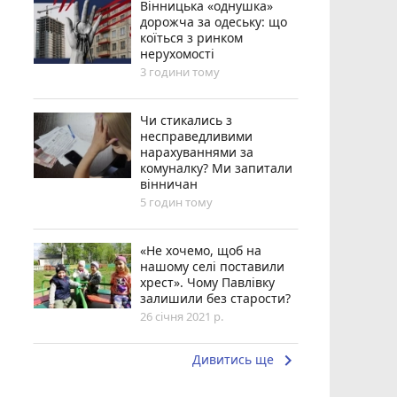
Вінницька «однушка»
дорожча за одеську: що
коїться з ринком
нерухомості
3 години тому
Чи стикались з
несправедливими
нарахуваннями за
комуналку? Ми запитали
вінничан
5 годин тому
«Не хочемо, щоб на
нашому селі поставили
хрест». Чому Павлівку
залишили без старости?
26 січня 2021 р.
keyboard_arrow_right
Дивитись ще