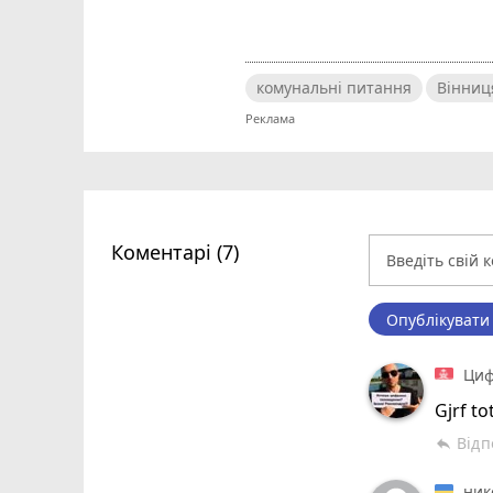
комунальні питання
Вінниц
Коментарі (7)
Опублікувати
Циф
Gjrf to
Відп
reply
ник