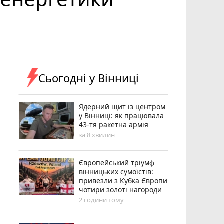
Сьогодні у Вінниці
Ядерний щит із центром
у Вінниці: як працювала
43-тя ракетна армія
за 8 хвилин
Європейський тріумф
вінницьких сумоїстів:
привезли з Кубка Європи
чотири золоті нагороди
2 години тому