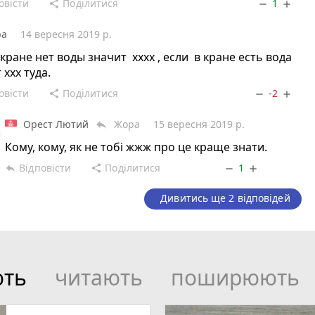
овісти
Поділитися
1
share
remove
add
ра
14 вересня 2019 р.
 кране нет воды значит хххх , если в кране есть вода
 ххх туда.
овісти
Поділитися
-2
share
remove
add
Орест Лютий
Жора
15 вересня 2019 р.
reply
Кому, кому, як не тобі жжж про це краще знати.
Відповісти
Поділитися
1
reply
share
remove
add
Дивитись ще 2 відповідей
ють
читають
поширюють