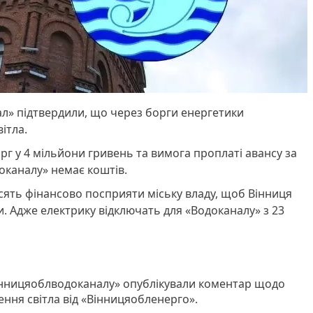
л» підтвердили, що через борги енергетики
вітла.
г у 4 мільйони гривень та вимога проплаті авансу за
оканалу» немає коштів.
ять фінансово посприяти міську владу, щоб Вінниця
. Адже електрику відключать для «Водоканалу» з 23
нницяоблводоканалу» опублікували коментар щодо
чення світла від «Вінницяобленерго».