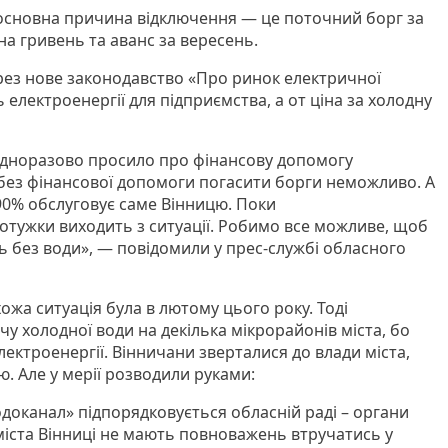
 основна причина відключення — це поточний борг за
на гривень та аванс за вересень.
ерез нове законодавство «Про ринок електричної
ть електроенергії для підприємства, а от ціна за холодну
дноразово просило про фінансову допомогу
и без фінансової допомоги погасити борги неможливо. А
0% обслуговує саме Вінницю. Поки
тужки виходить з ситуації. Робимо все можливе, щоб
ь без води», — повідомили у прес-службі обласного
ожа ситуація була в лютому цього року. Тоді
у холодної води на декілька мікрорайонів міста, бо
електроенергії. Вінничани зверталися до влади міста,
. Але у мерії розводили руками:
доканал» підпорядковується обласній раді – органи
іста Вінниці не мають повноважень втручатись у