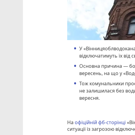
У «Вінницяоблводокана
відключатимуть їх від с
Основна причина — бор
вересень, на що у «Вод
Тож комунальники прос
не залишилася без води
вересня.
На
офіційній фб-сторінці
«Ві
ситуації із загрозою відклю