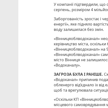
У компанії підтвердили, що
серпень, розміром 4 мільйо
Заборгованість зростає і ч
енергії», яке підняло вартіс
воду залишилася без змін.
«Вінницяоблводоканал» нео
керівництво міста, оскільк
«Вінницяоблводоканал» на 9
«Вінницяоблводоканал» само
місто Вінниця не залишилос
«Водоканалу».
ЗАГРОЗА БУЛА І РАНІШЕ.
Сх
«Водоканал» припинив подач
обленерго від’єднало їх від 
щоб та врегулювала ситуацію
«Оскільки КП «Вінницяоблво
місцевого самоврядування м