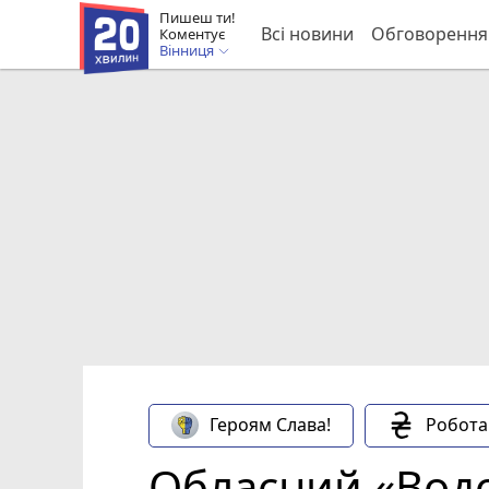
Пишеш ти!
Всі новини
Обговорення
Коментує
Вінниця
Героям Слава!
Робота
Обласний «Водо