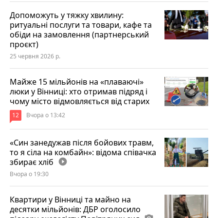
Допоможуть у тяжку хвилину:
ритуальні послуги та товари, кафе та
обіди на замовлення (партнерський
проєкт)
25 червня 2026 р.
Майже 15 мільйонів на «плаваючі»
люки у Вінниці: хто отримав підряд і
чому місто відмовляється від старих
12
Вчора о 13:42
«Син занедужав після бойових травм,
то я сіла на комбайн»: відома співачка
збирає хліб
play_circle_filled
Вчора о 19:30
Квартири у Вінниці та майно на
десятки мільйонів: ДБР оголосило