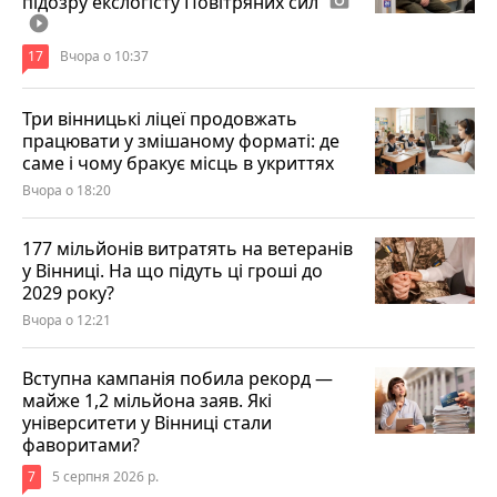
підозру екслогісту Повітряних сил
photo_camera
play_circle_filled
17
Вчора о 10:37
Три вінницькі ліцеї продовжать
працювати у змішаному форматі: де
саме і чому бракує місць в укриттях
Вчора о 18:20
177 мільйонів витратять на ветеранів
у Вінниці. На що підуть ці гроші до
2029 року?
Вчора о 12:21
Вступна кампанія побила рекорд —
майже 1,2 мільйона заяв. Які
університети у Вінниці стали
фаворитами?
7
5 серпня 2026 р.