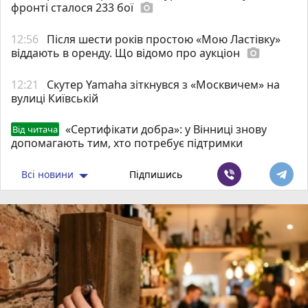
фронті сталося 233 бої
photo_camera
12:56
Після шести років простою «Мою Ластівку»
віддають в оренду. Що відомо про аукціон
photo_camera
12:21
Скутер Yamaha зіткнувся з «Москвичем» на
вулиці Київській
«Сертифікати добра»: у Вінниці знову
Від читача
допомагають тим, хто потребує підтримки
Всі новини
Підпишись