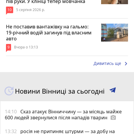
пів руки. У клініці тепер мовчанка
10
5 серпня 2026 р.
Не поставив вантажівку на гальмо:
19-річний водій загинув під власним
авто
9
Вчора о 13:13
keyboard_arrow_right
Дивитись ще
Новини Вінниці за сьогодні
14:10
Сказ атакує Вінниччину — за місяць майже
600 людей звернулися після нападів тварин
photo_camera
13:32
росія не припиняє штурми — за добу на