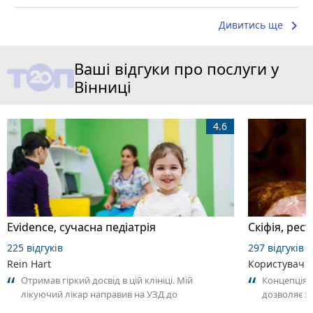
keyboard_arrow_right
Дивитись ще
Ваші відгуки про послуги у
Вінниці
4.6
Evidence, сучасна педіатрія
Скіфія, рес
225 відгуків
297 відгуків
Rein Hart
Користувач 
Отримав гіркий досвід в цій клініці. Мій
Концепція,
лікуючий лікар направив на УЗД до
дозволяє з
розпіареного в місті лікаря Юрчак.
впливаючи н