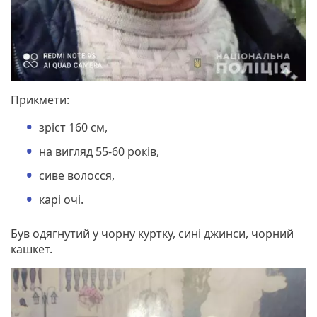
Прикмети:
зріст 160 см,
на вигляд 55-60 років,
сиве волосся,
карі очі.
Був одягнутий у чорну куртку, сині джинси, чорний
кашкет.