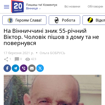
Пишеш ти! Коментує
Всі новини
Обговорен
Вінниця
Героям Слава!
Робота
Відк
На Вінниччині зник 55-річний
Віктор. Чоловік пішов з дому та не
повернувся
17 березня 2021 р.
Ольга БОБРУСЬ
chat_bubble
share
visibility
1
0
423