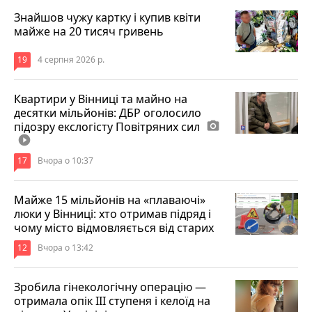
Знайшов чужу картку і купив квіти
майже на 20 тисяч гривень
19
4 серпня 2026 р.
Квартири у Вінниці та майно на
десятки мільйонів: ДБР оголосило
підозру екслогісту Повітряних сил
photo_camera
play_circle_filled
17
Вчора о 10:37
Майже 15 мільйонів на «плаваючі»
люки у Вінниці: хто отримав підряд і
чому місто відмовляється від старих
12
Вчора о 13:42
Зробила гінекологічну операцію —
отримала опік ІІІ ступеня і келоїд на