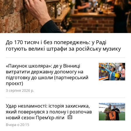
До 170 тисяч і без попереджень: у Раді
готують великі штрафи за російську музику
«Пакунок школяра»: де у Вінниці
витратити державну допомогу на
підготовку до школи (партнерський
проєкт)
3 серпня 2026 р.
Удар незламності: історія захисника,
який повернувся з полону і розпочав
новий сезон Прем’єр-ліги
photo_camera
Вчора о 20:15