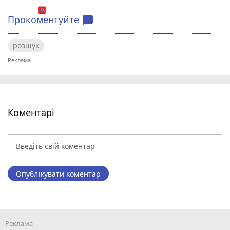
Прокоментуйте
chat_bubble
розшук
Коментарі
Опублікувати коментар