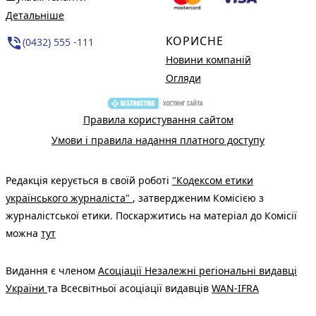
Детальніше
КОРИСНЕ
phone_in_talk
(0432) 555 -111
Новини компаній
Огляди
Правила користування сайтом
Умови і правила надання платного доступу
Редакція керується в своїй роботі
"Кодексом етики
українського журналіста"
, затвердженим Комісією з
журналістської етики. Поскаржитись на матеріал до Комісії
можна
тут
Видання є членом
Асоціації Незалежні регіональні видавці
України
та Всесвітньої асоціації видавців
WAN-IFRA