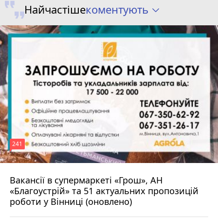
коментують
Найчастіше
241
Вакансії в супермаркеті «Грош», АН
4 серпня 2026 р.
«Благоустрій» та 51 актуальних пропозицій
роботи у Вінниці (оновлено)