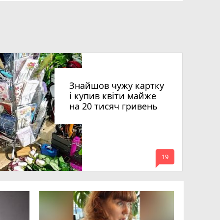
Знайшов чужу картку
і купив квіти майже
на 20 тисяч гривень
mode_comment
19
Квартири
десятки 
підозру е