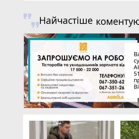
Найчастіше
коменту
В
с
А
5
п
В
перацію
ня і
іці тепер