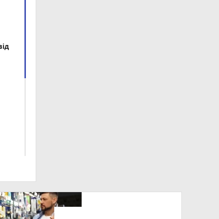
від
ил