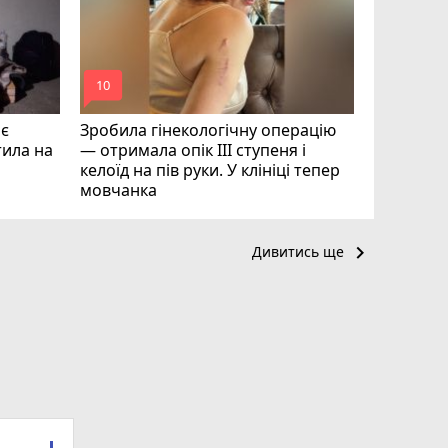
photo_camera
play_circle_filled
mode_comment
mode_comment
10
19
ає
Зробила гінекологічну операцію
тила на
— отримала опік ІІІ ступеня і
келоїд на пів руки. У клініці тепер
мовчанка
keyboard_arrow_right
Дивитись ще