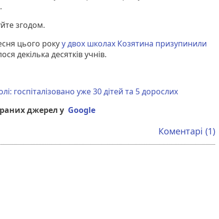
.
уйте згодом.
есня цього року
у двох школах Козятина призупинили
їлося декілька десятків учнів.
лі: госпіталізовано уже 30 дітей та 5 дорослих
браних джерел у
Google
Коментарі (1)