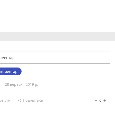
 коментар
я
28 вересня 2019 р.
овісти
Поділитися
0
share
remove
add