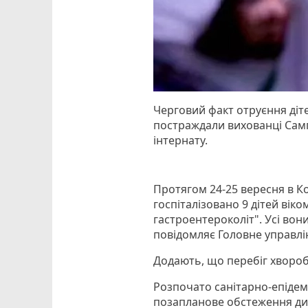
Черговий факт отруєння діт
постраждали вихованці Самг
інтернату.
Протягом 24-25 вересня в К
госпіталізовано 9 дітей віком
гастроентероколіт". Усі вон
повідомляє Головне управлі
Додають, що перебіг хвороб
Розпочато санітарно-епідем
позапланове обстеження дит