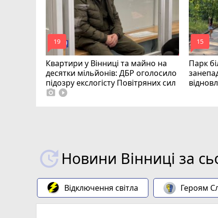
mode_comment
mode_comment
19
15
Квартири у Вінниці та майно на
Парк бі
десятки мільйонів: ДБР оголосило
занепад
підозру екслогісту Повітряних сил
віднов
photo_camera
play_circle_filled
Новини Вінниці за сь
Відключення світла
Героям Сл