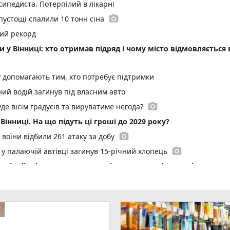
сипедиста. Потерпілий в лікарні
photo_camera
 пустощі спалили 10 тонн сіна
ний рекорд
у Вінниці: хто отримав підряд і чому місто відмовляється 
у допомагають тим, хто потребує підтримки
ний водій загинув під власним авто
photo_camera
де вісім градусів та вируватиме негода?
Вінниці. На що підуть ці гроші до 2029 року?
photo_camera
 воїни відбили 261 атаку за добу
photo_camera
: у палаючій автівці загинув 15-річний хлопець
 мільйонів: ДБР оголосило підозру екслогісту Повітряних с
play_circle_filled
 Головнокомандувача ЗСУ — ЗМІ
ввечері
арія зі скутером. На місці працює поліція та медики