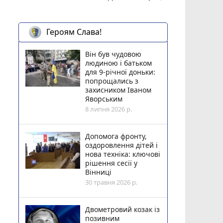
Героям Слава!
Він був чудовою
людиною і батьком
для 9-річної доньки:
попрощались з
захисником Іваном
Яворським
8 липня 2026 р.
Допомога фронту,
оздоровлення дітей і
нова техніка: ключові
рішення сесії у
Вінниці
30 травня 2026 р.
Двометровий козак із
позивним