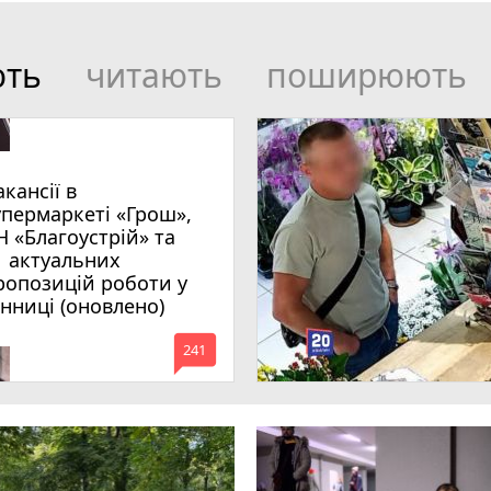
ють
читають
поширюють
акансії в
упермаркеті «Грош»,
Н «Благоустрій» та
1 актуальних
ропозицій роботи у
інниці (оновлено)
mode_comment
241