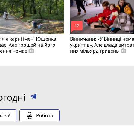
mode_comment
12
ля лікарні імені Ющенка
Вінничани: «У Вінниці нем
ає. Але грошей на його
укриттів». Але влада витра
лення немає
них мільярд гривень
photo_camera
photo_camera
огодні
ава!
Робота