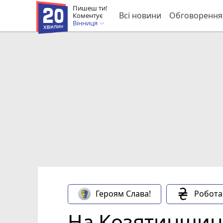
Пишеш ти!
Всі новини
Обговорення
Коментує
Вінниця
Героям Слава!
Робота
На Козятинщині 