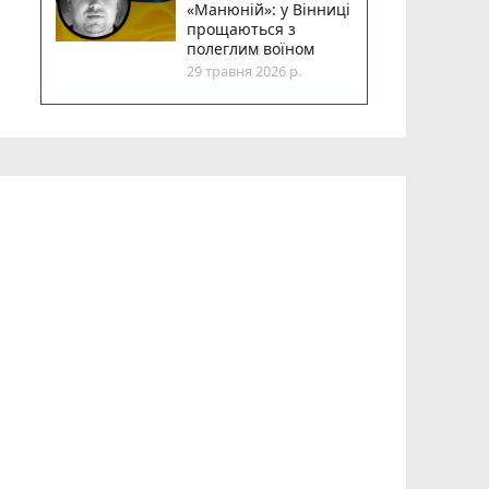
«Манюній»: у Вінниці
прощаються з
полеглим воїном
29 травня 2026 р.