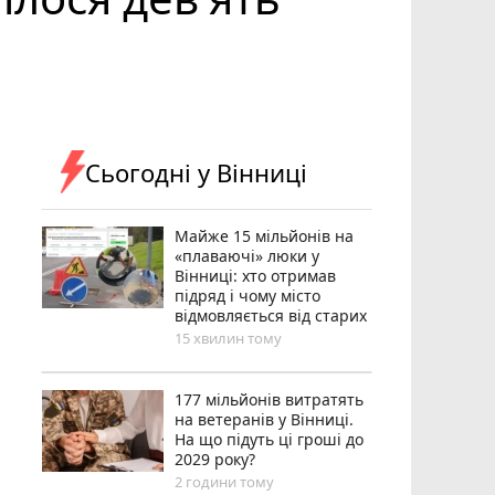
Сьогодні у Вінниці
Майже 15 мільйонів на
«плаваючі» люки у
Вінниці: хто отримав
підряд і чому місто
відмовляється від старих
15 хвилин тому
177 мільйонів витратять
на ветеранів у Вінниці.
На що підуть ці гроші до
2029 року?
2 години тому