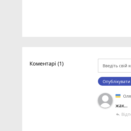
Коментарі (1)
Опублікувати
Ол
жах...
Відп
reply