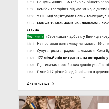
На Тульчинщині ВАЗ збив 67-річного вело
16:11
Комбайн загорівся під час жнив, а дитячі
15:05
У Вінниці зафіксували новий температур
14:06
Майже 15 мільйонів на «плаваючі» люки 
13:42
старих
Від читача
«Сертифікати добра»: у Вінниці знов
Не поставив вантажівку на гальмо: 19-річ
13:13
Сунуть грози з градом і шквалами. Коли бу
12:44
177 мільйонів витратять на ветеранів у 
12:21
Під тисячами російських дронів українські
12:04
П'яний 17-річний водій врізався в дерево
11:00
Квартири у Вінниці та майно на десятки
10:37
keyboard_arrow_right
Дивитись ще
play_circle_filled
photo_camera
Сергій Собко з Літина стане заступником
10:06
Воду у Вінниці обіцяють повернути лише 
09:53
На вулиці Київська сталася серйозна ав
09:44