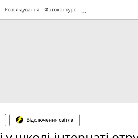
...
Розслідування
Фотоконкурс
Відключення світла
у школі-інтернаті отру