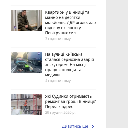
Квартири у Вінниці та
майно на десятки
мільйонів: ДБР оголосило
підозру екслогісту
Повітряних сил
3 години тому
На вулиці Київська
сталася серйозна аварія
зі скутером. На місці
працює поліція та
медики
4 години тому
Які будинки отримають
ремонт за гроші Вінниці?
Перелік адрес
29 грудня 2020 р.
keyboard_arrow_right
Дивитись ще