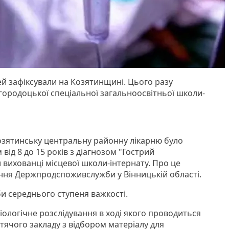
ей зафіксували на Козятинщині. Цього разу
ородоцької спеціальної загальноосвітньої школи-
озятинську центральну районну лікарню було
 від 8 до 15 років з діагнозом "Гострий
и вихованці місцевої школи-інтернату. Про це
ння Держпродспоживслужби у Вінницькій області.
и середнього ступеня важкості.
іологічне розслідування в ході якого проводиться
ячого закладу з відбором матеріалу для