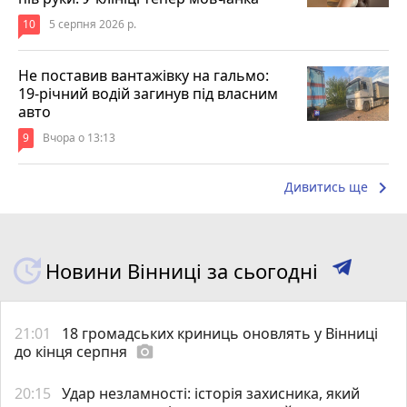
10
5 серпня 2026 р.
Не поставив вантажівку на гальмо:
19-річний водій загинув під власним
авто
9
Вчора о 13:13
keyboard_arrow_right
Дивитись ще
Новини Вінниці за сьогодні
21:01
18 громадських криниць оновлять у Вінниці
до кінця серпня
photo_camera
20:15
Удар незламності: історія захисника, який