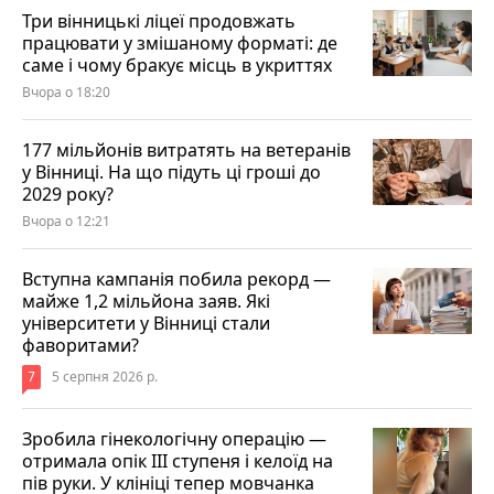
Три вінницькі ліцеї продовжать
працювати у змішаному форматі: де
саме і чому бракує місць в укриттях
Вчора о 18:20
177 мільйонів витратять на ветеранів
у Вінниці. На що підуть ці гроші до
2029 року?
Вчора о 12:21
Вступна кампанія побила рекорд —
майже 1,2 мільйона заяв. Які
університети у Вінниці стали
фаворитами?
7
5 серпня 2026 р.
Зробила гінекологічну операцію —
отримала опік ІІІ ступеня і келоїд на
пів руки. У клініці тепер мовчанка