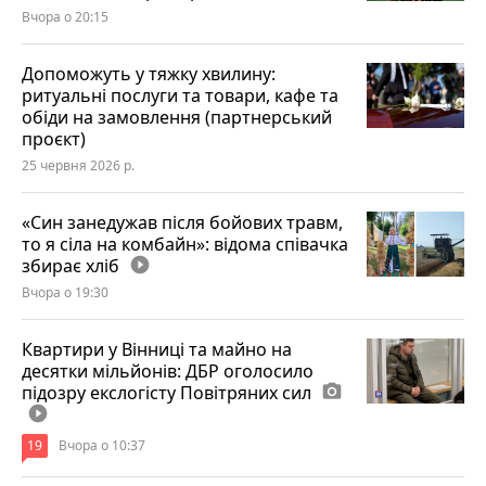
Вчора о 20:15
Допоможуть у тяжку хвилину:
ритуальні послуги та товари, кафе та
обіди на замовлення (партнерський
проєкт)
25 червня 2026 р.
«Син занедужав після бойових травм,
то я сіла на комбайн»: відома співачка
збирає хліб
play_circle_filled
Вчора о 19:30
Квартири у Вінниці та майно на
десятки мільйонів: ДБР оголосило
підозру екслогісту Повітряних сил
photo_camera
play_circle_filled
19
Вчора о 10:37