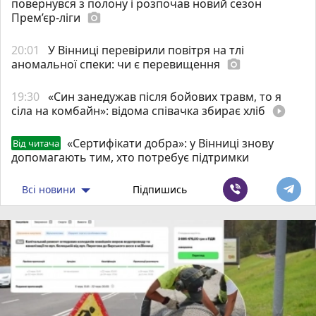
повернувся з полону і розпочав новий сезон
Прем’єр-ліги
photo_camera
20:01
У Вінниці перевірили повітря на тлі
аномальної спеки: чи є перевищення
photo_camera
19:30
«Син занедужав після бойових травм, то я
сіла на комбайн»: відома співачка збирає хліб
play_circle_filled
«Сертифікати добра»: у Вінниці знову
Від читача
допомагають тим, хто потребує підтримки
Всі новини
Підпишись