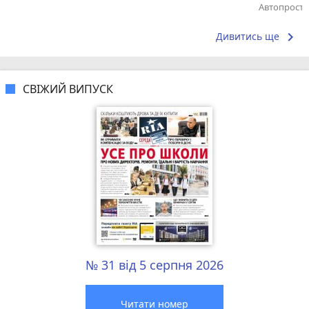
Автопростір
Поділіться 
keyboard_arrow_right
Дивитись ще
СВІЖИЙ ВИПУСК
№ 31 від 5 серпня 2026
Читати номер