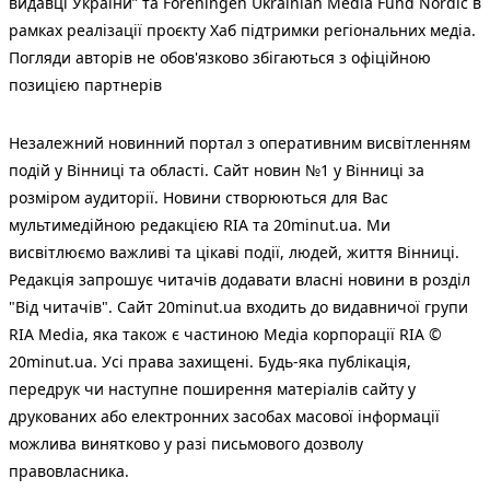
видавці України” та Foreningen Ukrainian Media Fund Nordic в
рамках реалізації проєкту Хаб підтримки регіональних медіа.
Погляди авторів не обов'язково збігаються з офіційною
позицією партнерів
Незалежний новинний портал з оперативним висвітленням
подій у Вінниці та області. Сайт новин №1 у Вінниці за
розміром аудиторії. Новини створюються для Вас
мультимедійною редакцією RIA та 20minut.ua. Ми
висвітлюємо важливі та цікаві події, людей, життя Вінниці.
Редакція запрошує читачів додавати власні новини в розділ
"Від читачів". Сайт 20minut.ua входить до видавничої групи
RIA Media, яка також є частиною Медіа корпорації RIA ©
20minut.ua. Усі права захищені. Будь-яка публiкацiя,
передрук чи наступне поширення матеріалів сайту у
друкованих або електронних засобах масової інформації
можлива винятково у разі письмового дозволу
правовласника.