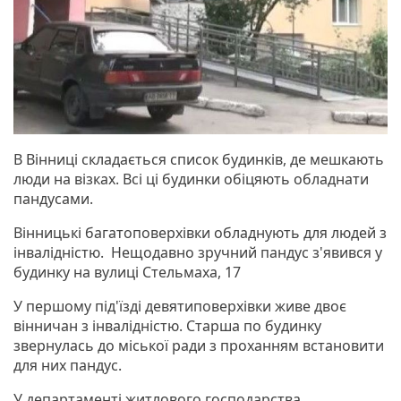
В Вінниці складається список будинків, де мешкають
люди на візках. Всі ці будинки обіцяють обладнати
пандусами.
Вінницькі багатоповерхівки обладнують для людей з
інвалідністю. Нещодавно зручний пандус з'явився у
будинку на вулиці Стельмаха, 17
У першому під'їзді девятиповерхівки живе двоє
вінничан з інвалідністю. Старша по будинку
звернулась до міської ради з проханням встановити
для них пандус.
У департаменті житлового господарства