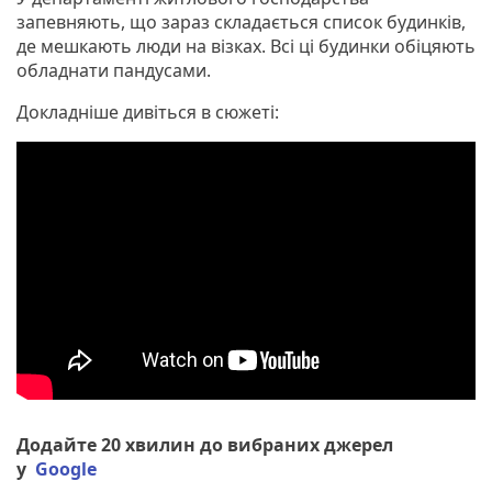
запевняють, що зараз складається список будинків,
де мешкають люди на візках. Всі ці будинки обіцяють
обладнати пандусами.
Докладніше дивіться в сюжеті:
Додайте 20 хвилин до вибраних джерел
у
Google