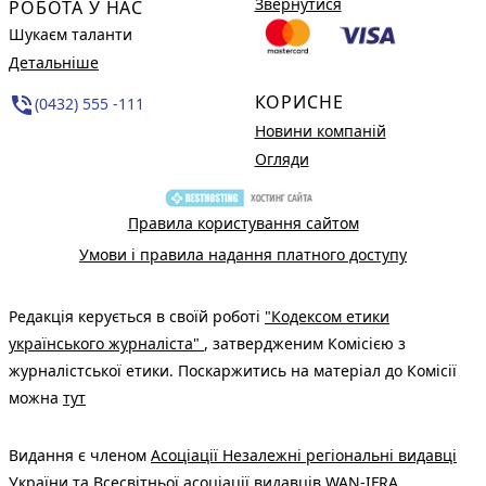
Звернутися
РОБОТА У НАС
Шукаєм таланти
Детальніше
КОРИСНЕ
phone_in_talk
(0432) 555 -111
Новини компаній
Огляди
Правила користування сайтом
Умови і правила надання платного доступу
Редакція керується в своїй роботі
"Кодексом етики
українського журналіста"
, затвердженим Комісією з
журналістської етики. Поскаржитись на матеріал до Комісії
можна
тут
Видання є членом
Асоціації Незалежні регіональні видавці
України
та Всесвітньої асоціації видавців
WAN-IFRA