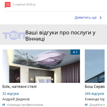
10
5 серпня 2026 р.
keyboard_arrow_right
Дивитись ще
Ваші відгуки про послуги у
Вінниці
4.1
Блік, натяжні стелі
32 відгуки
269 відгуків
Андрей Дядиков
Команда top2
Команда професіоналів.
Додайте пе