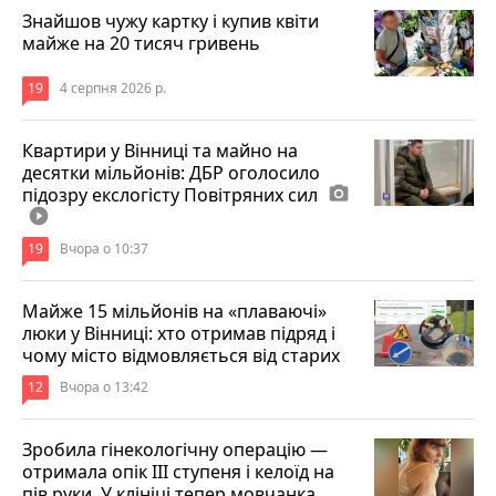
Знайшов чужу картку і купив квіти
майже на 20 тисяч гривень
19
4 серпня 2026 р.
Квартири у Вінниці та майно на
десятки мільйонів: ДБР оголосило
підозру екслогісту Повітряних сил
photo_camera
play_circle_filled
19
Вчора о 10:37
Майже 15 мільйонів на «плаваючі»
люки у Вінниці: хто отримав підряд і
чому місто відмовляється від старих
12
Вчора о 13:42
Зробила гінекологічну операцію —
отримала опік ІІІ ступеня і келоїд на
пів руки. У клініці тепер мовчанка