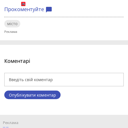
Прокоментуйте
chat_bubble
місто
Коментарі
Опублікувати коментар