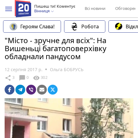
Пишеш ти! Коментує
Всі новини
Обговорен
Вінниця
Героям Слава!
Робота
Відк
"Місто - зручне для всіх": На
Вишеньці багатоповерхівку
обладнали пандусом
12 серпня 2017 р.
Ольга БОБРУСЬ
chat_bubble
share
visibility
3
0
302