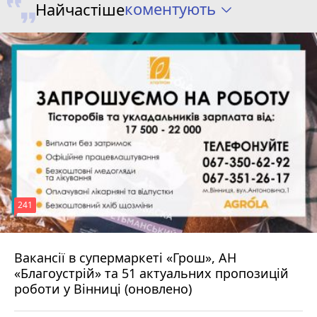
коментують
Найчастіше
241
Вакансії в супермаркеті «Грош», АН
4 серпня 2026 р.
«Благоустрій» та 51 актуальних пропозицій
роботи у Вінниці (оновлено)