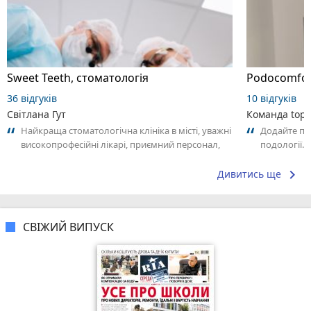
Sweet Teeth, стоматологія
Podocomfort
36 відгуків
10 відгуків
Світлана Гут
Команда top2
Найкраща стоматологічна клініка в місті, уважні
Додайте пе
високопрофесійні лікарі, приємний персонал,
подології. 
сучасне обладнання, оптимальний...
сподобалось
keyboard_arrow_right
Дивитись ще
СВІЖИЙ ВИПУСК