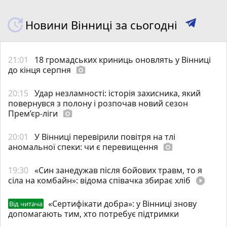
Новини Вінниці за сьогодні
21:01
18 громадських криниць оновлять у Вінниці
до кінця серпня
photo_camera
20:15
Удар незламності: історія захисника, який
повернувся з полону і розпочав новий сезон
Прем’єр-ліги
photo_camera
20:01
У Вінниці перевірили повітря на тлі
аномальної спеки: чи є перевищення
photo_camera
19:30
«Син занедужав після бойових травм, то я
сіла на комбайн»: відома співачка збирає хліб
play_circle_filled
«Сертифікати добра»: у Вінниці знову
Від читача
допомагають тим, хто потребує підтримки