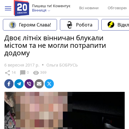
Пишеш ти! Коментує
Всі новини
Обговорен
Вінниця
Героям Слава!
Робота
Відк
Двоє літніх вінничан блукали
містом та не могли потрапити
додому
6 вересня 2017 р.
Ольга БОБРУСЬ
chat_bubble
share
visibility
14
0
369