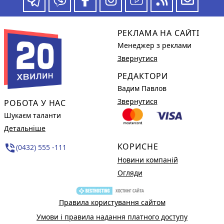
РЕКЛАМА НА САЙТІ
Менеджер з реклами
Звернутися
РЕДАКТОРИ
Вадим Павлов
Звернутися
РОБОТА У НАС
Шукаєм таланти
Детальніше
КОРИСНЕ
phone_in_talk
(0432) 555 -111
Новини компаній
Огляди
Правила користування сайтом
Умови і правила надання платного доступу