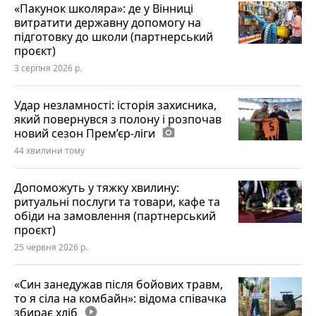
«Пакунок школяра»: де у Вінниці
витратити державну допомогу на
підготовку до школи (партнерський
проєкт)
3 серпня 2026 р.
Удар незламності: історія захисника,
який повернувся з полону і розпочав
новий сезон Прем’єр-ліги
photo_camera
44 хвилини тому
Допоможуть у тяжку хвилину:
ритуальні послуги та товари, кафе та
обіди на замовлення (партнерський
проєкт)
25 червня 2026 р.
«Син занедужав після бойових травм,
то я сіла на комбайн»: відома співачка
збирає хліб
play_circle_filled