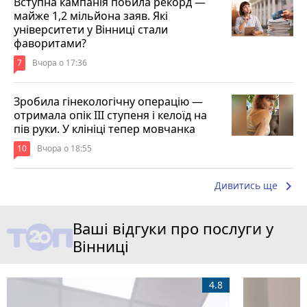
Вступна кампанія побила рекорд —
майже 1,2 мільйона заяв. Які
університети у Вінниці стали
фаворитами?
7
Вчора о 17:36
Зробила гінекологічну операцію —
отримала опік ІІІ ступеня і келоїд на
пів руки. У клініці тепер мовчанка
10
Вчора о 18:55
keyboard_arrow_right
Дивитись ще
Ваші відгуки про послуги у
Вінниці
4.8