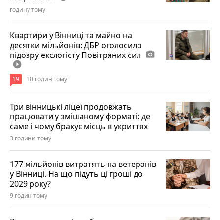
годину тому
Квартири у Вінниці та майно на
десятки мільйонів: ДБР оголосило
підозру екслогісту Повітряних сил
photo_camera
play_circle_filled
19
10 годин тому
Три вінницькі ліцеї продовжать
працювати у змішаному форматі: де
саме і чому бракує місць в укриттях
3 години тому
177 мільйонів витратять на ветеранів
у Вінниці. На що підуть ці гроші до
2029 року?
9 годин тому