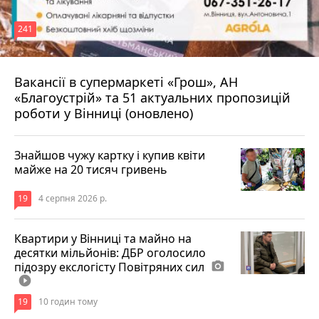
241
Вакансії в супермаркеті «Грош», АН
4 серпня 2026 р.
«Благоустрій» та 51 актуальних пропозицій
роботи у Вінниці (оновлено)
Знайшов чужу картку і купив квіти
майже на 20 тисяч гривень
19
4 серпня 2026 р.
Квартири у Вінниці та майно на
десятки мільйонів: ДБР оголосило
підозру екслогісту Повітряних сил
photo_camera
play_circle_filled
19
10 годин тому