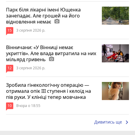
Парк біля лікарні імені Ющенка
занепадає. Але грошей на його
відновлення немає
photo_camera
15
3 серпня 2026 р.
Вінничани: «У Вінниці немає
укриттів». Але влада витратила на них
мільярд гривень
photo_camera
12
3 серпня 2026 р.
Зробила гінекологічну операцію —
отримала опік ІІІ ступеня і келоїд на
пів руки. У клініці тепер мовчанка
10
Вчора о 18:55
keyboard_arrow_right
Дивитись ще