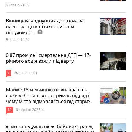
Вчора о 21:58
Вінницька «однушка» дорожча за
одеську: що коїться з ринком
нерухомості
photo_camera
Вчора о 14:24
0,87 проміле і смертельна ДТП — 17-
річного водія взяли під варту
7
Вчора о 13:01
Майже 15 мільйонів на «плаваючі»
люки у Вінниці: хто отримав підряд і
чому місто відмовляється від старих
12
6 серпня 2026 р.
«Син занедужав після бойових травм,