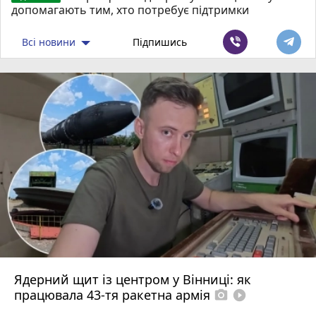
допомагають тим, хто потребує підтримки
Всі новини
Підпишись
Ядерний щит із центром у Вінниці: як
працювала 43-тя ракетна армія
photo_camera
play_circle_filled