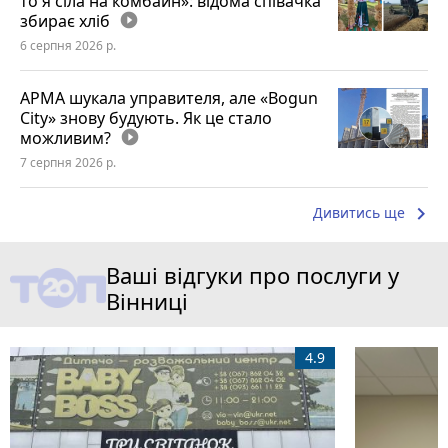
то я сіла на комбайн»: відома співачка
збирає хліб
play_circle_filled
6 серпня 2026 р.
АРМА шукала управителя, але «Bogun
City» знову будують. Як це стало
можливим?
play_circle_filled
7 серпня 2026 р.
keyboard_arrow_right
Дивитись ще
Ваші відгуки про послуги у
Вінниці
4.9