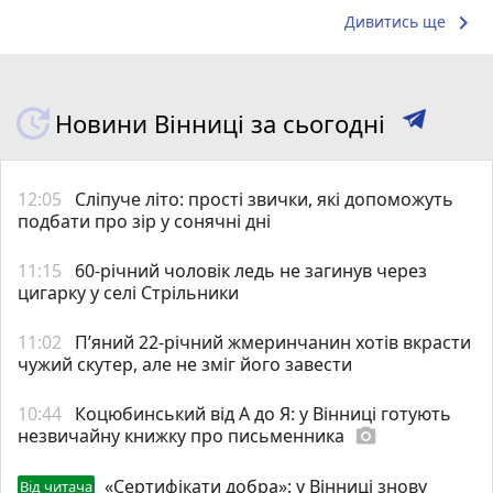
keyboard_arrow_right
Дивитись ще
Новини Вінниці за сьогодні
12:05
Сліпуче літо: прості звички, які допоможуть
подбати про зір у сонячні дні
11:15
60-річний чоловік ледь не загинув через
цигарку у селі Стрільники
11:02
П’яний 22-річний жмеринчанин хотів вкрасти
чужий скутер, але не зміг його завести
10:44
Коцюбинський від А до Я: у Вінниці готують
незвичайну книжку про письменника
photo_camera
«Сертифікати добра»: у Вінниці знову
Від читача