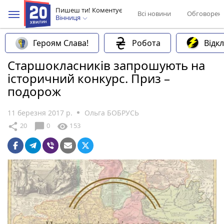
Пишеш ти! Коментує
Всі новини
Обговорен
Вінниця
Героям Слава!
Робота
Відк
Старшокласників запрошують на
історичний конкурс. Приз –
подорож
11 березня 2017 р.
Ольга БОБРУСЬ
chat_bubble
share
visibility
20
0
153