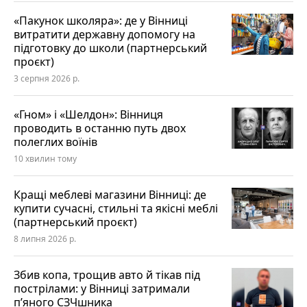
«Пакунок школяра»: де у Вінниці
витратити державну допомогу на
підготовку до школи (партнерський
проєкт)
3 серпня 2026 р.
«Гном» і «Шелдон»: Вінниця
проводить в останню путь двох
полеглих воїнів
10 хвилин тому
Кращі меблеві магазини Вінниці: де
купити сучасні, стильні та якісні меблі
(партнерський проєкт)
8 липня 2026 р.
Збив копа, трощив авто й тікав під
пострілами: у Вінниці затримали
п’яного СЗЧшника