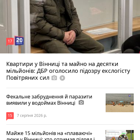
17
Квартири у Вінниці та майно на десятки
6 серпня 2026 р.
мільйонів: ДБР оголосило підозру екслогісту
Повітряних сил
photo_camera
play_circle_filled
Фекальне забруднення й паразити
виявили у водоймах Вінниці
photo_camera
15
7 серпня 2026 р.
Майже 15 мільйонів на «плаваючі»
люки у Вінниці: хто отримав підряд і