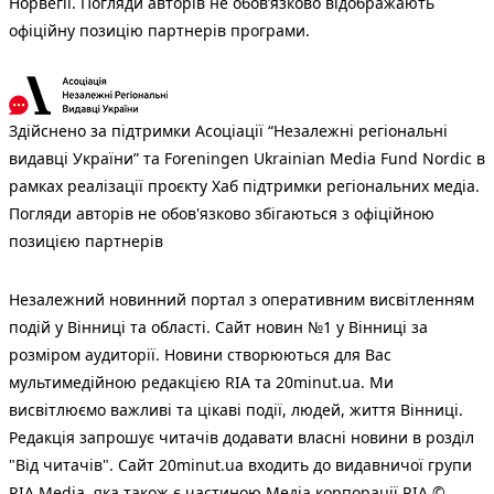
Норвегії. Погляди авторів не обов’язково відображають
офіційну позицію партнерів програми.
Здійснено за підтримки Асоціації “Незалежні регіональні
видавці України” та Foreningen Ukrainian Media Fund Nordic в
рамках реалізації проєкту Хаб підтримки регіональних медіа.
Погляди авторів не обов'язково збігаються з офіційною
позицією партнерів
Незалежний новинний портал з оперативним висвітленням
подій у Вінниці та області. Сайт новин №1 у Вінниці за
розміром аудиторії. Новини створюються для Вас
мультимедійною редакцією RIA та 20minut.ua. Ми
висвітлюємо важливі та цікаві події, людей, життя Вінниці.
Редакція запрошує читачів додавати власні новини в розділ
"Від читачів". Сайт 20minut.ua входить до видавничої групи
RIA Media, яка також є частиною Медіа корпорації RIA ©