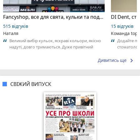
Fancyshop, все для свята, кульки та подарунки
DI Dent, ст
515 відгуків
15 відгуків
Наталя
Команда top2
Великий вибір кульок, яскраві кольори, якісно
Додайте пе
надуті, довго тримаються. Дуже привітний
стоматологі
персонал, допомогли з вибором і...
досвідом – 
keyboard_arrow_right
Дивитись ще
СВІЖИЙ ВИПУСК