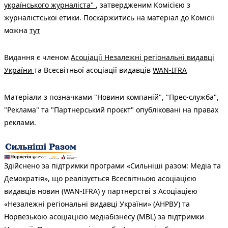
українського журналіста"
, затвердженим Комісією з
журналістської етики. Поскаржитись на матеріал до Комісії
можна
тут
Видання є членом
Асоціації Незалежні регіональні видавці
України
та Всесвітньої асоціації видавців
WAN-IFRA
Матеріали з позначками "Новини компаній", "Прес-служба",
"Реклама" та "Партнерський проєкт" опубліковані на правах
реклами.
Здійснено за підтримки програми «Сильніші разом: Медіа та
Демократія», що реалізується Всесвітньою асоціацією
видавців новин (WAN-IFRA) у партнерстві з Асоціацією
«Незалежні регіональні видавці України» (АНРВУ) та
Норвезькою асоціацією медіабізнесу (MBL) за підтримки