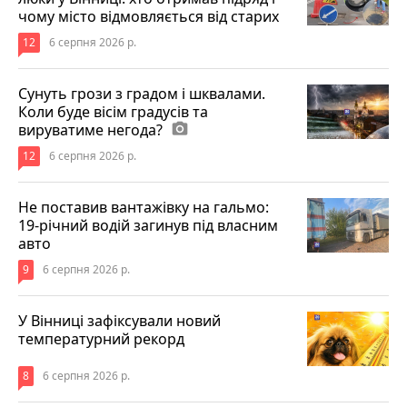
чому місто відмовляється від старих
12
6 серпня 2026 р.
Сунуть грози з градом і шквалами.
Коли буде вісім градусів та
вируватиме негода?
photo_camera
12
6 серпня 2026 р.
Не поставив вантажівку на гальмо:
19-річний водій загинув під власним
авто
9
6 серпня 2026 р.
У Вінниці зафіксували новий
температурний рекорд
8
6 серпня 2026 р.