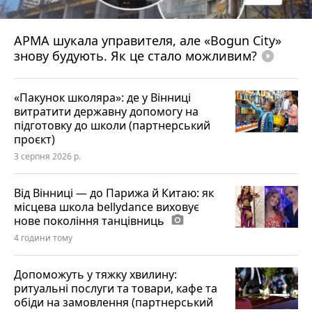
АРМА шукала управителя, але «Bogun City»
знову будують. Як це стало можливим?
play_circle_filled
«Пакунок школяра»: де у Вінниці
витратити державну допомогу на
підготовку до школи (партнерський
проєкт)
3 серпня 2026 р.
Від Вінниці — до Парижа й Китаю: як
місцева школа bellydance виховує
нове покоління танцівниць
photo_camera
4 години тому
Допоможуть у тяжку хвилину:
ритуальні послуги та товари, кафе та
обіди на замовлення (партнерський