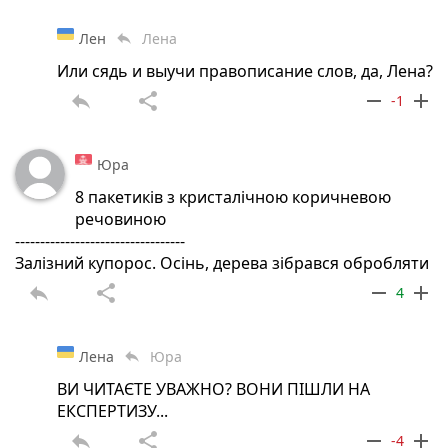
Лен
Лена
reply
Или сядь и выучи правописание слов, да, Лена?
reply
share
remove
add
-1
Юра
8 пакетиків з кристалічною коричневою
речовиною
----------------------------------
Залізний купорос. Осінь, дерева зібрався обробляти
reply
share
remove
add
4
Лена
Юра
reply
ВИ ЧИТАЄТЕ УВАЖНО? ВОНИ ПІШЛИ НА
ЕКСПЕРТИЗУ...
reply
share
remove
add
-4