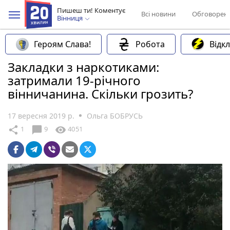
Пишеш ти! Коментує
Всі новини
Обговорен
Вінниця
Героям Слава!
Робота
Відк
Закладки з наркотиками:
затримали 19-річного
вінничанина. Скільки грозить?
17 вересня 2019 р.
Ольга БОБРУСЬ
chat_bubble
share
visibility
1
9
4051