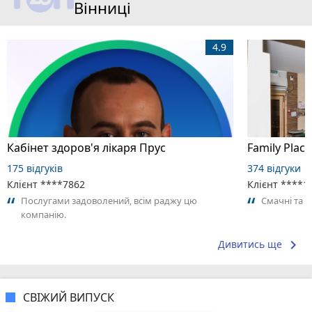
Вінниці
4.9
Кабінет здоров'я лікаря Прус
Family Place
175 відгуків
374 відгуки
Клієнт ****7862
Клієнт ****1
Послугами задоволений, всім раджу цю
Смачні та 
компанію.
keyboard_arrow_right
Дивитись ще
СВІЖИЙ ВИПУСК