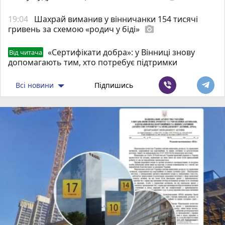
19:04
Шахрай виманив у вінничанки 154 тисячі
гривень за схемою «родич у біді»
photo_camera
«Сертифікати добра»: у Вінниці знову
Від читача
допомагають тим, хто потребує підтримки
Всі новини
Підпишись