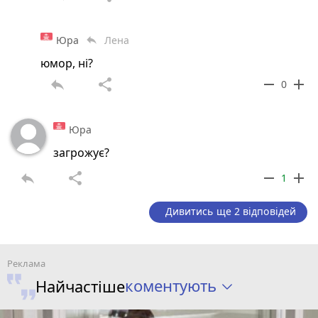
Юра
Лена
reply
юмор, ні?
reply
share
remove
add
0
Юра
загрожує?
reply
share
remove
add
1
Дивитись ще 2 відповідей
коментують
Найчастіше