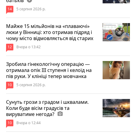
батьків
14
5 серпня 2026 р.
Майже 15 мільйонів на «плаваючі»
люки у Вінниці: хто отримав підряд і
чому місто відмовляється від старих
12
Вчора о 13:42
Зробила гінекологічну операцію —
отримала опік ІІІ ступеня і келоїд на
пів руки. У клініці тепер мовчанка
10
5 серпня 2026 р.
Сунуть грози з градом і шквалами.
Коли буде вісім градусів та
вируватиме негода?
photo_camera
10
Вчора о 12:44