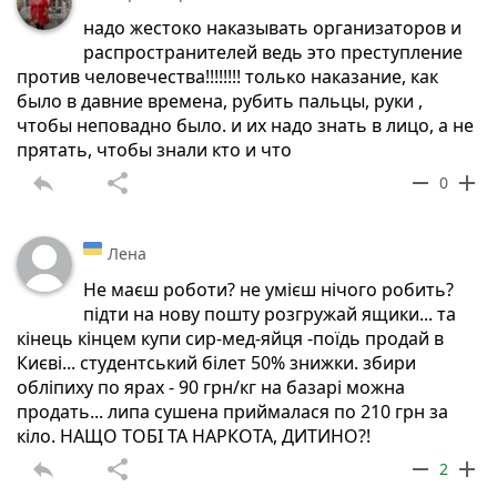
надо жестоко наказывать организаторов и
распространителей ведь это преступление
против человечества!!!!!!!! только наказание, как
было в давние времена, рубить пальцы, руки ,
чтобы неповадно было. и их надо знать в лицо, а не
прятать, чтобы знали кто и что
reply
share
remove
add
0
Лена
Не маєш роботи? не умієш нічого робить?
підти на нову пошту розгружай ящики... та
кінець кінцем купи сир-мед-яйця -поїдь продай в
Києві... студентський білет 50% знижки. збири
обліпиху по ярах - 90 грн/кг на базарі можна
продать... липа сушена приймалася по 210 грн за
кіло. НАЩО ТОБІ ТА НАРКОТА, ДИТИНО?!
reply
share
remove
add
2