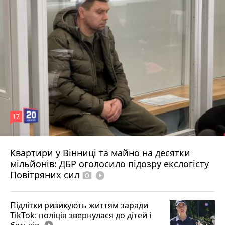
17
Квартири у Вінниці та майно на десятки
Вчора о 10:37
мільйонів: ДБР оголосило підозру екслогісту
Повітряних сил
photo_camera
play_circle_filled
Підлітки ризикують життям заради
TikTok: поліція звернулася до дітей і
play_circle_filled