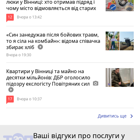
люки у Вінниці: хто отримав підряд і
чому місто відмовляється від старих
12
Вчора о 13:42
«Син занедужав після бойових травм,
то я сіла на комбайн»: відома співачка
збирає хліб
play_circle_filled
Вчора о 19:30
Квартири у Вінниці та майно на
десятки мільйонів: ДБР оголосило
підозру екслогісту Повітряних сил
photo_camera
play_circle_filled
17
Вчора о 10:37
keyboard_arrow_right
Дивитись ще
Ваші відгуки про послуги у