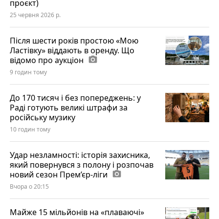
проєкт)
25 червня 2026 р.
Після шести років простою «Мою
Ластівку» віддають в оренду. Що
відомо про аукціон
photo_camera
9 годин тому
До 170 тисяч і без попереджень: у
Раді готують великі штрафи за
російську музику
10 годин тому
Удар незламності: історія захисника,
який повернувся з полону і розпочав
новий сезон Прем’єр-ліги
photo_camera
Вчора о 20:15
Майже 15 мільйонів на «плаваючі»