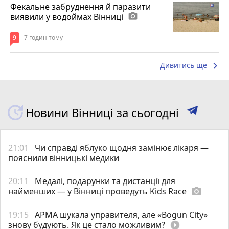
Фекальне забруднення й паразити
виявили у водоймах Вінниці
photo_camera
9
7 годин тому
keyboard_arrow_right
Дивитись ще
Новини Вінниці за сьогодні
21:01
Чи справді яблуко щодня замінює лікаря —
пояснили вінницькі медики
20:11
Медалі, подарунки та дистанції для
найменших — у Вінниці проведуть Kids Race
photo_camera
19:15
АРМА шукала управителя, але «Bogun City»
знову будують. Як це стало можливим?
play_circle_filled