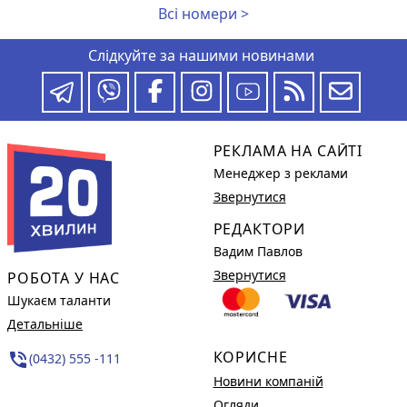
Всі номери >
Слідкуйте за нашими новинами
РЕКЛАМА НА САЙТІ
Менеджер з реклами
Звернутися
РЕДАКТОРИ
Вадим Павлов
Звернутися
РОБОТА У НАС
Шукаєм таланти
Детальніше
КОРИСНЕ
phone_in_talk
(0432) 555 -111
Новини компаній
Огляди