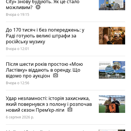
City» знову будують. Як це стало
можливим?
play_circle_filled
Вчора о 19:15
До 170 тисяч і без попереджень: у
Раді готують великі штрафи за
російську музику
Вчора о 12:01
Після шести років простою «Мою
Ластівку» віддають в оренду. Що
відомо про аукціон
photo_camera
Вчора о 12:56
Удар незламності: історія захисника,
який повернувся з полону і розпочав
новий сезон Прем’єр-ліги
photo_camera
6 серпня 2026 р.