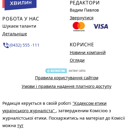
РЕДАКТОРИ
Вадим Павлов
Звернутися
РОБОТА У НАС
Шукаєм таланти
Детальніше
КОРИСНЕ
phone_in_talk
(0432) 555 -111
Новини компаній
Огляди
Правила користування сайтом
Умови і правила надання платного доступу
Редакція керується в своїй роботі
"Кодексом етики
українського журналіста"
, затвердженим Комісією з
журналістської етики. Поскаржитись на матеріал до Комісії
можна
тут