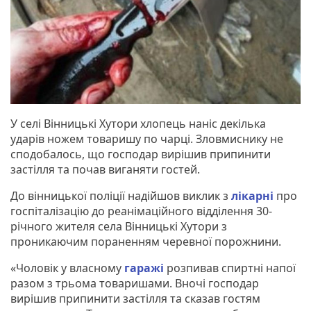
У селі Вінницькі Хутори хлопець наніс декілька
ударів ножем товаришу по чарці. Зловмиснику не
сподобалось, що господар вирішив припинити
застілля та почав виганяти гостей.
До вінницької поліції надійшов виклик з
лікарні
про
госпіталізацію до реанімаційного відділення 30-
річного жителя села Вінницькі Хутори з
проникаючим пораненням черевної порожнини.
«Чоловік у власному
гаражі
розпивав спиртні напої
разом з трьома товаришами. Вночі господар
вирішив припинити застілля та сказав гостям