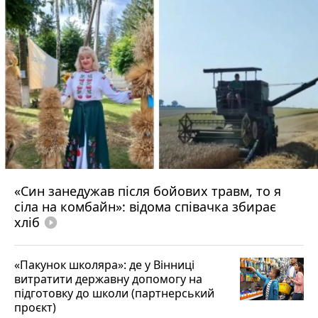
«Син занедужав після бойових травм, то я
сіла на комбайн»: відома співачка збирає
хліб
play_circle_filled
«Пакунок школяра»: де у Вінниці
витратити державну допомогу на
підготовку до школи (партнерський
проєкт)