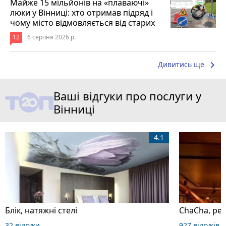
Майже 15 мільйонів на «плаваючі»
люки у Вінниці: хто отримав підряд і
чому місто відмовляється від старих
12
6 серпня 2026 р.
keyboard_arrow_right
Дивитись ще
Ваші відгуки про послуги у
Вінниці
4.1
Блік, натяжні стелі
ChaCha, ре
32 відгуки
927 відгуків