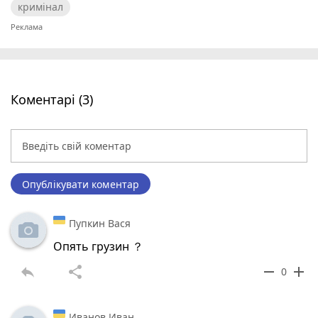
кримінал
Коментарі (3)
Опублікувати коментар
Пупкин Вася
Опять грузин ？
reply
share
remove
add
0
Иванов Иван