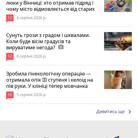
люки у Вінниці: хто отримав підряд і
чому місто відмовляється від старих
12
6 серпня 2026 р.
Сунуть грози з градом і шквалами.
Коли буде вісім градусів та
вируватиме негода?
photo_camera
12
6 серпня 2026 р.
Зробила гінекологічну операцію —
отримала опік ІІІ ступеня і келоїд на
пів руки. У клініці тепер мовчанка
10
5 серпня 2026 р.
keyboard_arrow_right
Дивитись ще