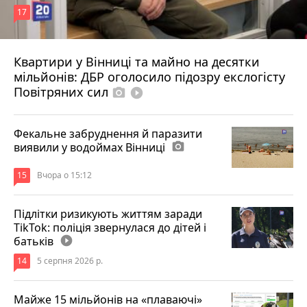
17
Квартири у Вінниці та майно на десятки
6 серпня 2026 р.
мільйонів: ДБР оголосило підозру екслогісту
Повітряних сил
photo_camera
play_circle_filled
Фекальне забруднення й паразити
виявили у водоймах Вінниці
photo_camera
15
Вчора о 15:12
Підлітки ризикують життям заради
TikTok: поліція звернулася до дітей і
батьків
play_circle_filled
14
5 серпня 2026 р.
Майже 15 мільйонів на «плаваючі»