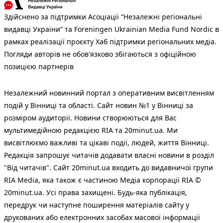
Здійснено за підтримки Асоціації “Незалежні регіональні
видавці України” та Foreningen Ukrainian Media Fund Nordic в
рамках реалізації проєкту Хаб підтримки регіональних медіа.
Погляди авторів не обов'язково збігаються з офіційною
позицією партнерів
Незалежний новинний портал з оперативним висвітленням
подій у Вінниці та області. Сайт новин №1 у Вінниці за
розміром аудиторії. Новини створюються для Вас
мультимедійною редакцією RIA та 20minut.ua. Ми
висвітлюємо важливі та цікаві події, людей, життя Вінниці.
Редакція запрошує читачів додавати власні новини в розділ
"Від читачів". Сайт 20minut.ua входить до видавничої групи
RIA Media, яка також є частиною Медіа корпорації RIA ©
20minut.ua. Усі права захищені. Будь-яка публiкацiя,
передрук чи наступне поширення матеріалів сайту у
друкованих або електронних засобах масової інформації