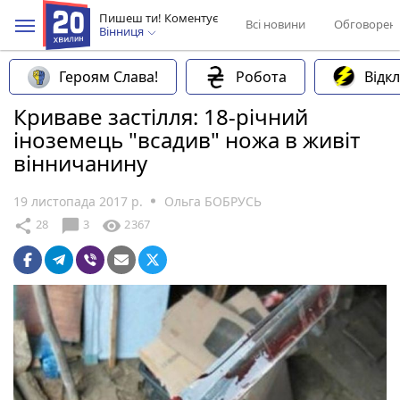
Пишеш ти! Коментує
Всі новини
Обговорен
Вінниця
Героям Слава!
Робота
Відк
Криваве застілля: 18-річний
іноземець "всадив" ножа в живіт
вінничанину
19 листопада 2017 р.
Ольга БОБРУСЬ
chat_bubble
share
visibility
28
3
2367