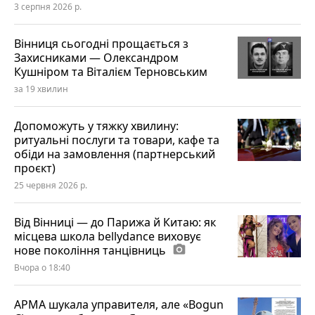
3 серпня 2026 р.
Вінниця сьогодні прощається з
Захисниками — Олександром
Кушніром та Віталієм Терновським
за 19 хвилин
Допоможуть у тяжку хвилину:
ритуальні послуги та товари, кафе та
обіди на замовлення (партнерський
проєкт)
25 червня 2026 р.
Від Вінниці — до Парижа й Китаю: як
місцева школа bellydance виховує
нове покоління танцівниць
photo_camera
Вчора о 18:40
АРМА шукала управителя, але «Bogun