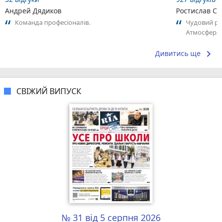
Андрей Дядиков
Ростислав С
Команда професіоналів.
Чудовий ре
Атмосфера 
справжній г
keyboard_arrow_right
Дивитись ще
СВІЖИЙ ВИПУСК
№ 31 від 5 серпня 2026