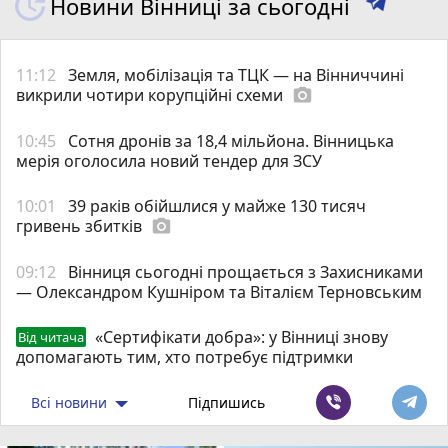
Новини Вінниці за сьогодні
11:12
Земля, мобілізація та ТЦК — на Вінниччині
викрили чотири корупційні схеми
photo_camera
10:45
Сотня дронів за 18,4 мільйона. Вінницька
мерія оголосила новий тендер для ЗСУ
10:01
39 раків обійшлися у майже 130 тисяч
гривень збитків
photo_camera
09:12
Вінниця сьогодні прощається з Захисниками
— Олександром Кушніром та Віталієм Терновським
«Сертифікати добра»: у Вінниці знову
Від читача
допомагають тим, хто потребує підтримки
Всі новини
Підпишись