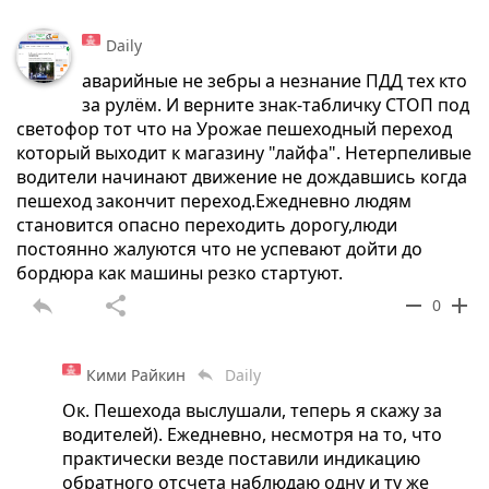
Daily
аварийные не зебры а незнание ПДД тех кто
за рулём. И верните знак-табличку СТОП под
светофор тот что на Урожае пешеходный переход
который выходит к магазину "лайфа". Нетерпеливые
водители начинают движение не дождавшись когда
пешеход закончит переход.Ежедневно людям
становится опасно переходить дорогу,люди
постоянно жалуются что не успевают дойти до
бордюра как машины резко стартуют.
reply
share
remove
add
0
Кими Райкин
Daily
reply
Ок. Пешехода выслушали, теперь я скажу за
водителей). Ежедневно, несмотря на то, что
практически везде поставили индикацию
обратного отсчета наблюдаю одну и ту же