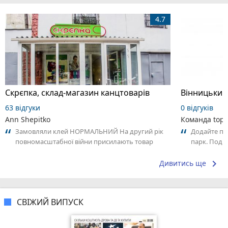
4.7
Скрєпка, склад-магазин канцтоварів
Вінницький
63 відгуки
0 відгуків
Ann Shepitko
Команда top2
Замовляли клей НОРМАЛЬНИЙ На другий рік
Додайте пе
повномасштабної війни присилають товар
парк. Поділ
виробник якого росія 👍🏼…
сподобалос
keyboard_arrow_right
Дивитись ще
СВІЖИЙ ВИПУСК