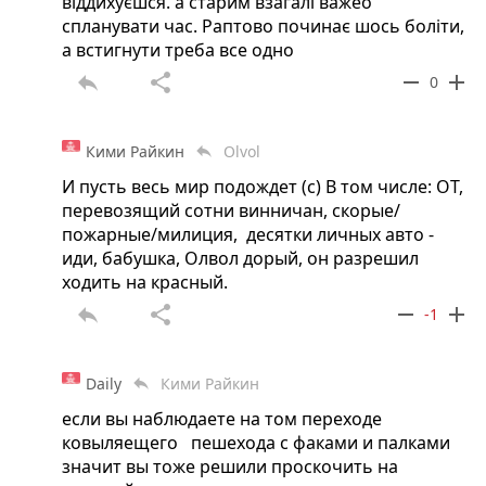
віддихуєшся. а старим взагалі важео
спланувати час. Раптово починає шось боліти,
а встигнути треба все одно
reply
share
remove
add
0
Кими Райкин
Olvol
reply
И пусть весь мир подождет (с) В том числе: ОТ,
перевозящий сотни винничан, скорые/
пожарные/милиция, десятки личных авто -
иди, бабушка, Олвол дорый, он разрешил
ходить на красный.
reply
share
remove
add
-1
Daily
Кими Райкин
reply
если вы наблюдаете на том переходе
ковыляещего пешехода с факами и палками
значит вы тоже решили проскочить на