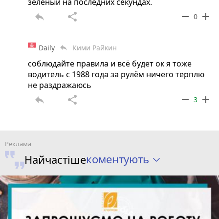
зеленый на последних секундах.
reply
share
remove
add
0
Daily
Кими Райкин
reply
соблюдайте правила и всё будет ок я тоже
водитель с 1988 года за рулём ничего терплю
не раздражаюсь
reply
share
remove
add
3
коментують
Найчастіше