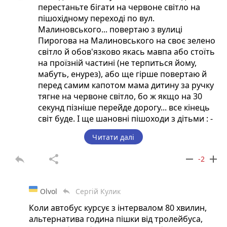
перестаньте бігати на червоне світло на
пішохідному переході по вул.
Малиновського... повертаю з вулиці
Пирогова на Малиновського на своє зелено
світло й обов'язково якась мавпа або стоїть
на проїзній частині (не терпиться йому,
мабуть, енурез), або ще гірше повертаю й
перед самим капотом мама дитину за ручку
тягне на червоне світло, бо ж якщо на 30
секунд пізніше перейде дорогу... все кінець
світ буде. І ще шановні пішоходи з дітьми : -
Не показуйте дурний приклад своїм дітям,
Читати далі
адже потім Ваші ж діти калічаться або гинуть
під колесами, бо ж переходять дорогу так як
reply
share
remove
add
-2
мама чи тато показали.
Olvol
Сергій Кулик
reply
Коли автобус курсує з інтервалом 80 хвилин,
альтернатива година пішки від тролейбуса,