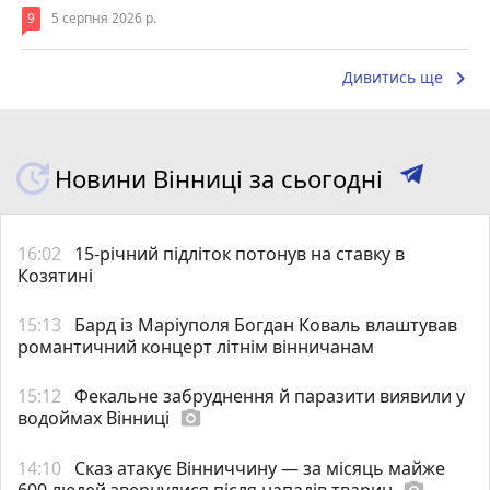
9
5 серпня 2026 р.
keyboard_arrow_right
Дивитись ще
Новини Вінниці за сьогодні
16:02
15-річний підліток потонув на ставку в
Козятині
15:13
Бард із Маріуполя Богдан Коваль влаштував
романтичний концерт літнім вінничанам
15:12
Фекальне забруднення й паразити виявили у
водоймах Вінниці
photo_camera
14:10
Сказ атакує Вінниччину — за місяць майже
600 людей звернулися після нападів тварин