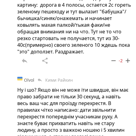
картину: дорога в 4 полосы, остается 2с гореть
зеленому пешеходу и тут вылазит "бабушка"/
бычишка/синяк/онажемать и начинает
ковылять махая палкой/тыкая факи/не
обращая внимания ни на что. Тут не то что
резко стартовать не получается, тут из 30-
40с(примерно) своего зеленого 10 ждешь пока
"это" доползет. Раздражает.
reply
share
remove
add
-2
Olvol
Кими Райкин
reply
Ну і шо? Якщо він не може іти швидше, він має
право забрати не тільки 30 секунд, а навіть
весь ваш час для проїзду перехрестя. В
правилах чітко написано: дати звільнити
перехрестя попереднім учасникам руху. А
знаєте буває прихватить навіть не стару
людину, а просто з важкою ношею і 5 хвилин