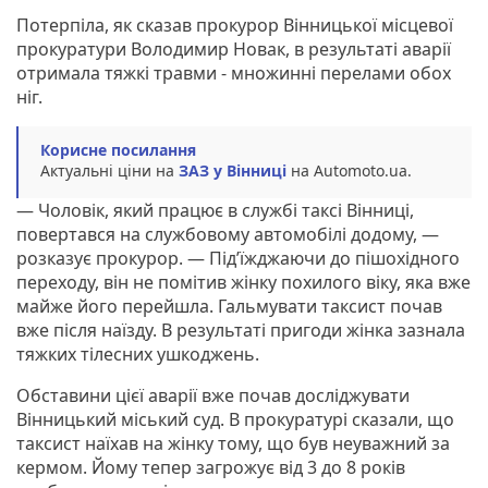
Потерпіла, як сказав прокурор Вінницької місцевої
прокуратури Володимир Новак, в результаті аварії
отримала тяжкі травми - множинні перелами обох
ніг.
Корисне посилання
Актуальні ціни на
ЗАЗ у Вінниці
на Automoto.ua.
— Чоловік, який працює в службі таксі Вінниці,
повертався на службовому автомобілі додому, —
розказує прокурор. — Під’їжджаючи до пішохідного
переходу, він не помітив жінку похилого віку, яка вже
майже його перейшла. Гальмувати таксист почав
вже після наїзду. В результаті пригоди жінка зазнала
тяжких тілесних ушкоджень.
Обставини цієї аварії вже почав досліджувати
Вінницький міський суд. В прокуратурі сказали, що
таксист наїхав на жінку тому, що був неуважний за
кермом. Йому тепер загрожує від 3 до 8 років