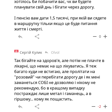
хотілось би побачити вас, чк ви будете
планувати свій днь і бігати через дорогу.
І пенсію вам дати 1,5 тисячі, при якій ви сядете
в маршрутку тільки якщо це буде питання
життя і смерті.
reply
share
remove
add
0
Сергій Кулик
Olvol
reply
Так бігайте на здоров'я, але потім не плачте в
лікарні, що немає на що лікуватись. Я теж
багато куди не встигаю, але пролітати на
"розовий" чи перебігати дорогу де і як мені
заманеться СОБІ не дозволяю і нікому не
рекомендую, бо в кращому випадку
постраждає лише метал і гаманець, а в
гіршому... кому як пощастить.
reply
share
remove
add
-2