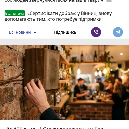
photo_camera
«Сертифікати добра»: у Вінниці знову
Від читача
допомагають тим, хто потребує підтримки
Всі новини
Підпишись