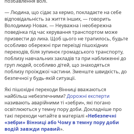
позбавлення волі.
— Людина, що сідає за кермо, покладаєте на себе
відповідальність за життя інших, — говорить
Володимир Новак. — Неуважна і необережна
поведінка під час керування транспортом може
призвести до лиха. Щоб цього не трапилось, будьте
особливо обережні при переїзді пішохідних
переходів, біля зупинок громадського транспорту,
поблизу навчальних закладів та при наближенні до
груп людей, особливо дітей, що знаходяться
поблизу проїжджої частини. Зменште швидкість, до
безпечної у будь-якій ситуації.
Які пішохідні переходи Вінниці вважаються
найбільш небезпечними?
Дорожні експерти
називають аварійними ті «зебри», які погано
освітлюються у темну пору доби. Докладніше про
такі переходи читайте в матеріалі «
Небезпечні
«зебри» Вінниці або Чому в темну пору доби
водій завжди правий
».