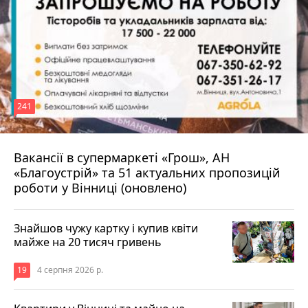
241
Вакансії в супермаркеті «Грош», АН
4 серпня 2026 р.
«Благоустрій» та 51 актуальних пропозицій
роботи у Вінниці (оновлено)
Знайшов чужу картку і купив квіти
майже на 20 тисяч гривень
19
4 серпня 2026 р.