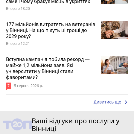
саме і чому бракує місць в укриттях
Вчора о 18:20
177 мільйонів витратять на ветеранів
у Вінниці. На що підуть ці гроші до
2029 року?
Вчора о 12:21
Вступна кампанія побила рекорд —
майже 1,2 мільйона заяв. Які
університети у Вінниці стали
фаворитами?
7
5 серпня 2026 р.
keyboard_arrow_right
Дивитись ще
Ваші відгуки про послуги у
Вінниці