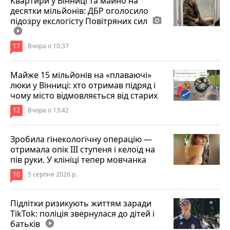
Квартири у Вінниці та майно на
десятки мільйонів: ДБР оголосило
підозру екслогісту Повітряних сил
photo_camera
play_circle_filled
17
Вчора о 10:37
Майже 15 мільйонів на «плаваючі»
люки у Вінниці: хто отримав підряд і
чому місто відмовляється від старих
12
Вчора о 13:42
Зробила гінекологічну операцію —
отримала опік ІІІ ступеня і келоїд на
пів руки. У клініці тепер мовчанка
10
5 серпня 2026 р.
Підлітки ризикують життям заради
TikTok: поліція звернулася до дітей і
батьків
play_circle_filled