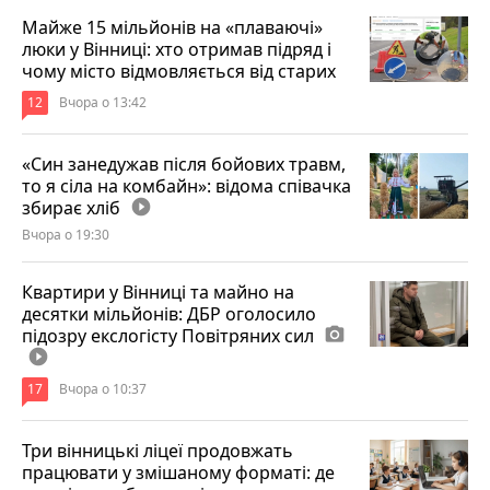
Майже 15 мільйонів на «плаваючі»
люки у Вінниці: хто отримав підряд і
чому місто відмовляється від старих
12
Вчора о 13:42
«Син занедужав після бойових травм,
то я сіла на комбайн»: відома співачка
збирає хліб
play_circle_filled
Вчора о 19:30
Квартири у Вінниці та майно на
десятки мільйонів: ДБР оголосило
підозру екслогісту Повітряних сил
photo_camera
play_circle_filled
17
Вчора о 10:37
Три вінницькі ліцеї продовжать
працювати у змішаному форматі: де