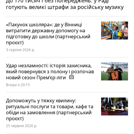
До 170 тисяч і без попереджень: у Раді
готують великі штрафи за російську музику
«Пакунок школяра»: де у Вінниці
витратити державну допомогу на
підготовку до школи (партнерський
проєкт)
3 серпня 2026 р.
Удар незламності: історія захисника,
який повернувся з полону і розпочав
новий сезон Прем’єр-ліги
photo_camera
Вчора о 20:15
Допоможуть у тяжку хвилину:
ритуальні послуги та товари, кафе та
обіди на замовлення (партнерський
проєкт)
25 червня 2026 р.