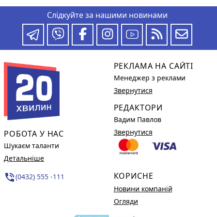
Слідкуйте за нашими новинами
РЕКЛАМА НА САЙТІ
Менеджер з реклами
Звернутися
РЕДАКТОРИ
Вадим Павлов
Звернутися
РОБОТА У НАС
Шукаєм таланти
Детальніше
КОРИСНЕ
phone_in_talk
(0432) 555 -111
Новини компаній
Огляди