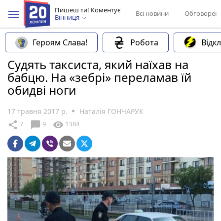
Пишеш ти! Коментує
Всі новини
Обговорен
Вінниця
Героям Слава!
Робота
Відк
Судять таксиста, який наїхав на
бабцю. На «зебрі» переламав їй
обидві ноги
17 травня 2017 р.
Наталія ГОНЧАРУК
chat_bubble
share
visibility
7
9
1384