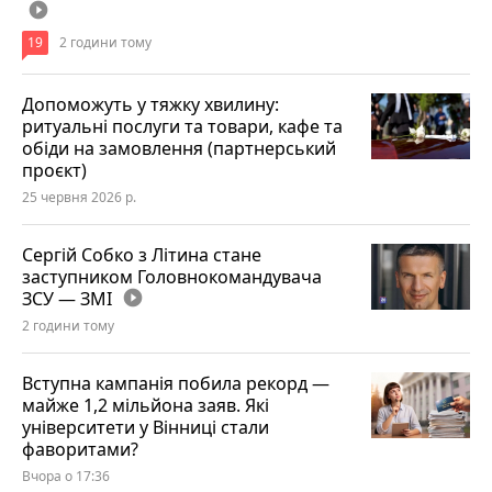
play_circle_filled
19
2 години тому
Допоможуть у тяжку хвилину:
ритуальні послуги та товари, кафе та
обіди на замовлення (партнерський
проєкт)
25 червня 2026 р.
Сергій Собко з Літина стане
заступником Головнокомандувача
ЗСУ — ЗМІ
play_circle_filled
2 години тому
Вступна кампанія побила рекорд —
майже 1,2 мільйона заяв. Які
університети у Вінниці стали
фаворитами?
Вчора о 17:36