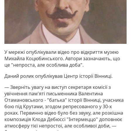
У мережі опублікували відео про відкриття музею
Михайла Коцюбинського. Автори зазначають, що
це "непроста, але особлива доба".
Даний ролик опублікував Центр історії Вінниці.
— Зверніть увагу на виступ секретаря комісії з
увічнення пам'яті письменника Валентина
Отамановського - "батька" історії Вінниці, учасника
бою під Крутами, згодом репресованого у 30-х
роках. Первинно відео було без звуку, але розкішна
композиція Клода Дебюссі "Інтермеццо" доповнює
атмосферу тієї непростої, але особливої доби, —