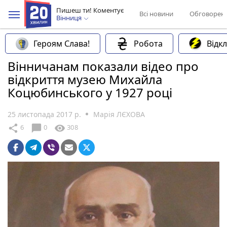
Пишеш ти! Коментує
Всі новини
Обговорен
Вінниця
Героям Слава!
Робота
Відк
Вінничанам показали відео про
відкриття музею Михайла
Коцюбинського у 1927 році
25 листопада 2017 р.
Марія ЛЄХОВА
chat_bubble
share
visibility
6
0
308