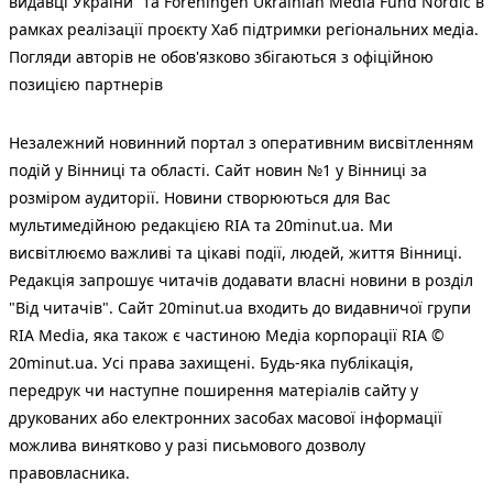
видавці України” та Foreningen Ukrainian Media Fund Nordic в
рамках реалізації проєкту Хаб підтримки регіональних медіа.
Погляди авторів не обов'язково збігаються з офіційною
позицією партнерів
Незалежний новинний портал з оперативним висвітленням
подій у Вінниці та області. Сайт новин №1 у Вінниці за
розміром аудиторії. Новини створюються для Вас
мультимедійною редакцією RIA та 20minut.ua. Ми
висвітлюємо важливі та цікаві події, людей, життя Вінниці.
Редакція запрошує читачів додавати власні новини в розділ
"Від читачів". Сайт 20minut.ua входить до видавничої групи
RIA Media, яка також є частиною Медіа корпорації RIA ©
20minut.ua. Усі права захищені. Будь-яка публiкацiя,
передрук чи наступне поширення матеріалів сайту у
друкованих або електронних засобах масової інформації
можлива винятково у разі письмового дозволу
правовласника.