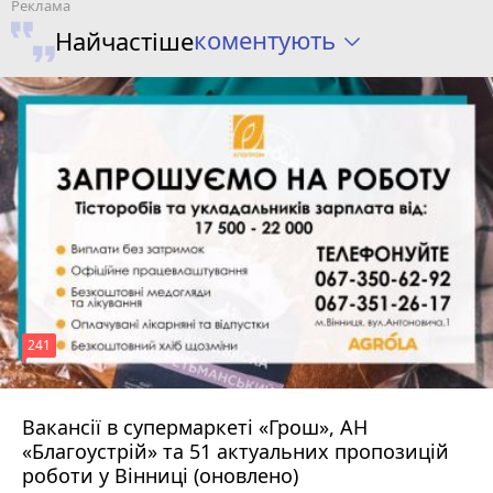
коментують
Найчастіше
241
Вакансії в супермаркеті «Грош», АН
4 серпня 2026 р.
«Благоустрій» та 51 актуальних пропозицій
роботи у Вінниці (оновлено)