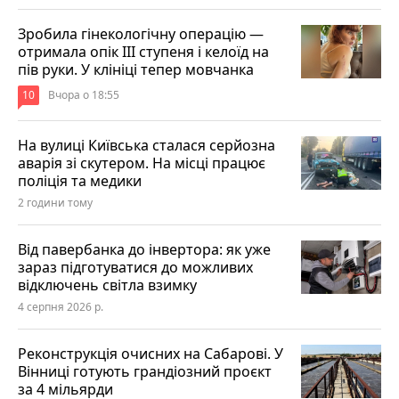
Зробила гінекологічну операцію —
отримала опік ІІІ ступеня і келоїд на
пів руки. У клініці тепер мовчанка
10
Вчора о 18:55
На вулиці Київська сталася серйозна
аварія зі скутером. На місці працює
поліція та медики
2 години тому
Від павербанка до інвертора: як уже
зараз підготуватися до можливих
відключень світла взимку
4 серпня 2026 р.
Реконструкція очисних на Сабарові. У
Вінниці готують грандіозний проєкт
за 4 мільярди