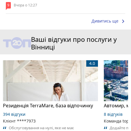
9
Вчора о 12:27
keyboard_arrow_right
Дивитись ще
Ваші відгуки про послуги у
Вінниці
4.0
Резиденція TerraMare, база відпочинку
394 відгуки
8 відгуків
Клієнт ****7973
Команда top2
Обслуговування на нулі, яке не має
Додайте пе