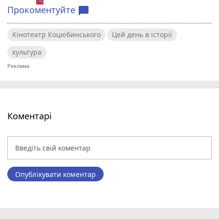
Прокоментуйте
chat_bubble
Кінотеатр Коцюбинського
Цей день в історії
культура
Коментарі
Опублікувати коментар