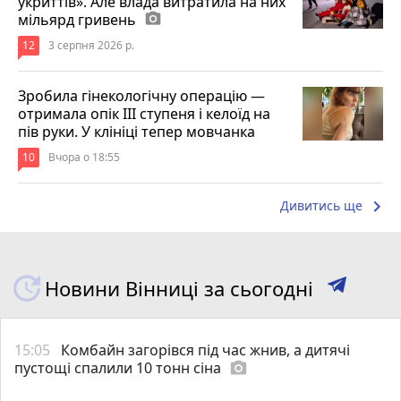
укриттів». Але влада витратила на них
мільярд гривень
photo_camera
12
3 серпня 2026 р.
Зробила гінекологічну операцію —
отримала опік ІІІ ступеня і келоїд на
пів руки. У клініці тепер мовчанка
10
Вчора о 18:55
keyboard_arrow_right
Дивитись ще
Новини Вінниці за сьогодні
15:05
Комбайн загорівся під час жнив, а дитячі
пустощі спалили 10 тонн сіна
photo_camera