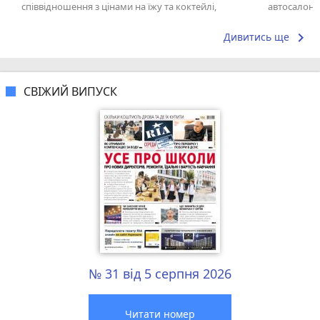
співвідношення з цінами на їжу та коктейлі,
автосалонів
офіціанти радять напої не знаючи що в них...
досвідом – 
keyboard_arrow_right
Дивитись ще
СВІЖИЙ ВИПУСК
№ 31 від 5 серпня 2026
Читати номер