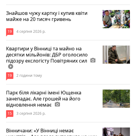
Знайшов чужу картку і купив квіти
майже на 20 тисяч гривень
19
4 серпня 2026 р.
Квартири у Вінниці та майно на
десятки мільйонів: ДБР оголосило
підозру екслогісту Повітряних сил
photo_camera
play_circle_filled
19
2 години тому
Парк біля лікарні імені Ющенка
занепадає. Але грошей на його
відновлення немає
photo_camera
15
3 серпня 2026 р.
Вінничани: «У Вінниці немає