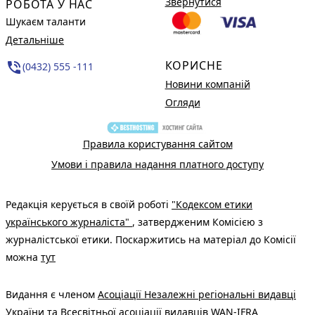
Звернутися
РОБОТА У НАС
Шукаєм таланти
Детальніше
КОРИСНЕ
phone_in_talk
(0432) 555 -111
Новини компаній
Огляди
Правила користування сайтом
Умови і правила надання платного доступу
Редакція керується в своїй роботі
"Кодексом етики
українського журналіста"
, затвердженим Комісією з
журналістської етики. Поскаржитись на матеріал до Комісії
можна
тут
Видання є членом
Асоціації Незалежні регіональні видавці
України
та Всесвітньої асоціації видавців
WAN-IFRA