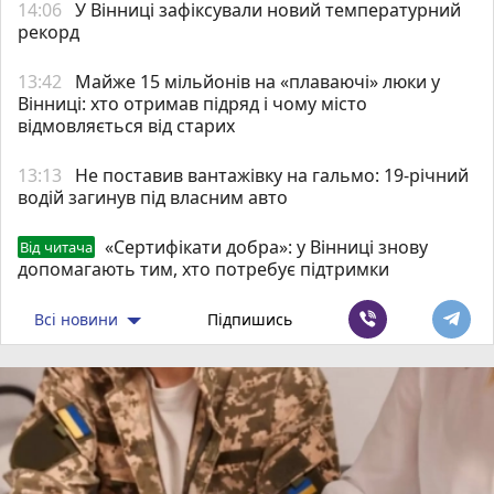
14:06
У Вінниці зафіксували новий температурний
рекорд
13:42
Майже 15 мільйонів на «плаваючі» люки у
Вінниці: хто отримав підряд і чому місто
відмовляється від старих
13:13
Не поставив вантажівку на гальмо: 19-річний
водій загинув під власним авто
«Сертифікати добра»: у Вінниці знову
Від читача
допомагають тим, хто потребує підтримки
Всі новини
Підпишись