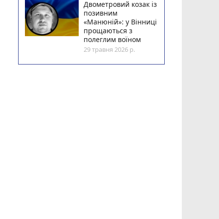
Двометровий козак із
позивним
«Манюній»: у Вінниці
прощаються з
полеглим воїном
29 травня 2026 р.