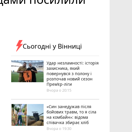
Сьогодні у Вінниці
Удар незламності: історія
захисника, який
повернувся з полону і
розпочав новий сезон
Прем’єр-ліги
Вчора о 20:15
«Син занедужав після
бойових травм, то я сіла
на комбайн»: відома
співачка збирає хліб
Вчора о 19:30