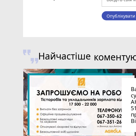
Опублікувати
Найчастіше
коменту
В
с
А
5
п
В