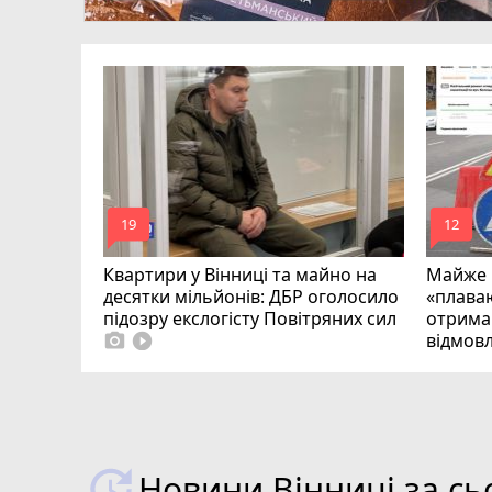
на
загинув
mode_comment
mode_comment
19
12
Квартири у Вінниці та майно на
Майже 
десятки мільйонів: ДБР оголосило
«плаваю
підозру екслогісту Повітряних сил
отримав
відмовл
photo_camera
play_circle_filled
Новини Вінниці за сь