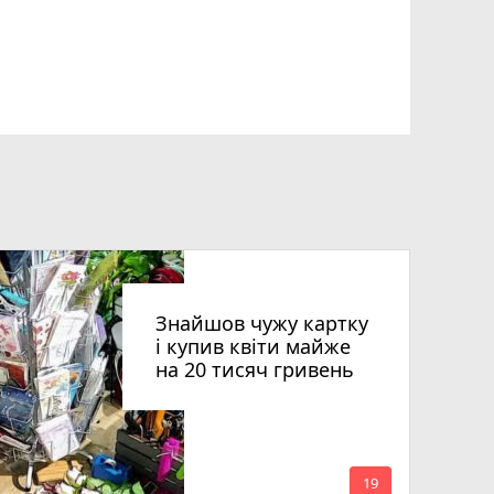
Знайшов чужу картку
і купив квіти майже
на 20 тисяч гривень
mode_comment
19