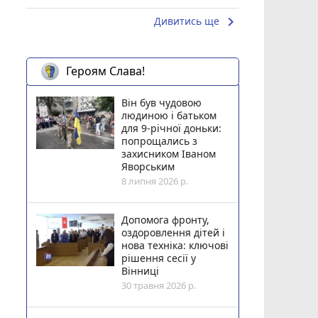
keyboard_arrow_right
Дивитись ще
Героям Слава!
Він був чудовою
людиною і батьком
для 9-річної доньки:
попрощались з
захисником Іваном
Яворським
8 липня 2026 р.
Допомога фронту,
оздоровлення дітей і
нова техніка: ключові
рішення сесії у
Вінниці
30 травня 2026 р.