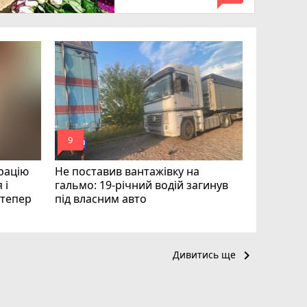
Квартири
десятки 
підозру е
photo_camera
play_circle_filled
mode_comment
mode_comment
9
19
рацію
Не поставив вантажівку на
 і
гальмо: 19-річний водій загинув
і тепер
під власним авто
keyboard_arrow_right
Дивитись ще