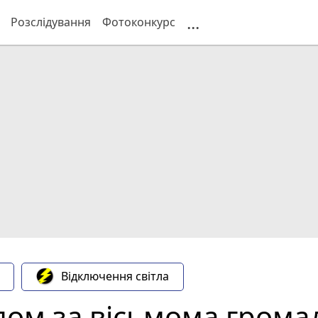
...
Розслідування
Фотоконкурс
Відключення світла
ідом за вісьмома гром