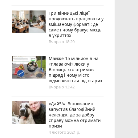
Три вінницькі ліцеї
продовжать працювати у
змішаному форматі: де
саме і чому бракує місць
в укриттях
Вчора о 18:20
Майже 15 мільйонів на
«плаваючі» люки у
Вінниці: хто отримав
підряд і чому місто
відмовляється від старих
Вчора о 13:42
«Дай5!». Вінничанин
запустив благодійний
челендж, де за добру
справу можна отримати
призи
4 лютого 2021 р.