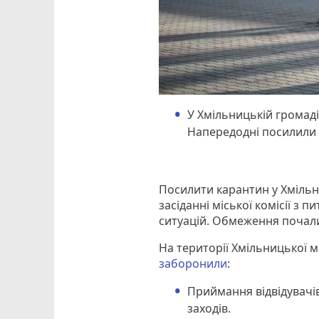
У Хмільницькій громад
Напередодні посилили 
Посилити карантин у Хмільн
засіданні міської комісії з
ситуацій. Обмеження почали 
На території Хмільницької м
заборонили
:
Приймання відвідувачів
заходів.