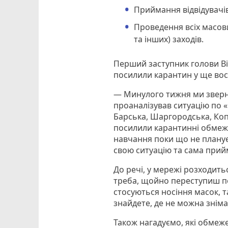
Приймання відвідувачів
Проведення всіх масов
та інших) заходів.
Перший заступник голови В
посилили карантин у ще во
— Минулого тижня ми зверн
проаналізував ситуацію по «к
Барська, Шаргородська, Ко
посилили карантинні обме
навчання поки що не плануєт
свою ситуацію та сама при
До речі, у мережі розходить
треба, щойно переступиш пор
стосуються носіння масок, 
знайдете, де не можна зніма
Також нагадуємо, які обмеже