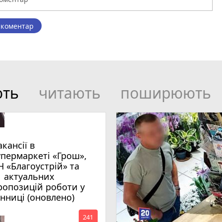
 коментар
ють
читають
поширюють
акансії в
упермаркеті «Грош»,
Н «Благоустрій» та
1 актуальних
ропозицій роботи у
інниці (оновлено)
mode_comment
241