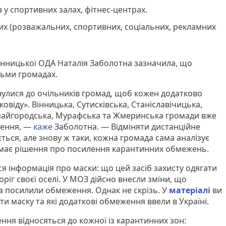
 у спортивних залах, фітнес-центрах.
их (розважальних, спортивних, соціальних, рекламних
інницької ОДА Наталія Заболотна зазначила, що
сьми громадах.
улися до очільників громад, щоб кожен додатково
овіду». Вінницька, Сутисківська, Станіславічицька,
пайгородська, Мурафська та Жмеринська громади вже
ження, —
каже
Заболотна. — Відміняти дистанційне
ься, але знову ж таки, кожна громада сама аналізує
ймає рішення про посилення карантинних обмежень.
ся інформація про маски: що цей засіб захисту одягати
іг своєї оселі. У МОЗ дійсно внесли зміни, що
та посилили обмеження. Однак не скрізь. У
матеріалі
ви
ти маску та які додаткові обмеження ввели в Україні.
ння відносяться до кожної із карантинних зон: