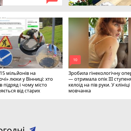
mode_comment
10
15 мільйонів на
Зробила гінекологічну опе
чі» люки у Вінниці: хто
— отримала опік ІІІ ступеня
 підряд і чому місто
келоїд на пів руки. У клініц
яється від старих
мовчанка
огодні