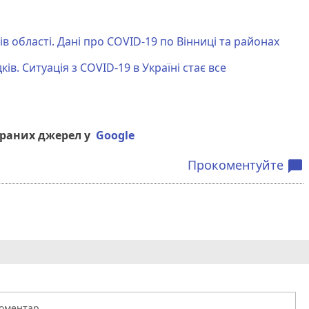
ів області. Дані про COVID-19 по Вінниці та районах
в. Ситуація з COVID-19 в Україні стає все
браних джерел у
Google
Прокоментуйте
chat_bubble