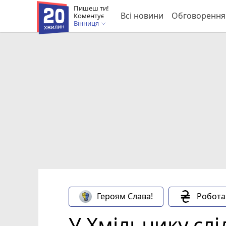
Пишеш ти!
Всі новини
Обговорення
Коментує
Вінниця
Героям Слава!
Робота
У Хмільнику сл