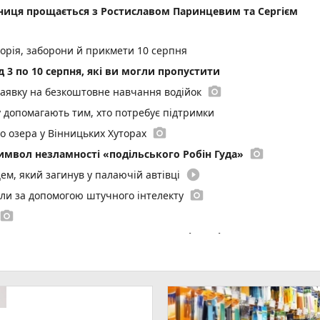
нниця прощається з Ростиславом Паринцевим та Сергієм
сторія, заборони й прикмети 10 серпня
 3 по 10 серпня, які ви могли пропустити
photo_camera
заявку на безкоштовне навчання водійок
у допомагають тим, хто потребує підтримки
photo_camera
до озера у Вінницьких Хуторах
photo_camera
имвол незламності «подільського Робін Гуда»
play_circle_filled
ем, який загинув у палаючій автівці
photo_camera
или за допомогою штучного інтелекту
photo_camera
іки не можна тримати в авто, розповідає лікар
знайшли посів конопель
р з Вінниці оригінально дізнався стать майбутньої дитини
photo_camera
иці розширили допомогу нацгвардійцям