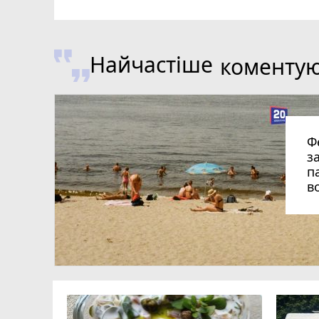
Найчастіше
коменту
Ф
з
п
в
на ДТП —