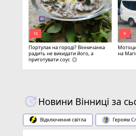
д варту
mode_comment
mode_comment
10
9
Портулак на городі? Вінничанка
Мотоци
радить не викидати його, а
на Магі
приготувати соус
play_circle_filled
Новини Вінниці за сь
Відключення світла
Героям Сл