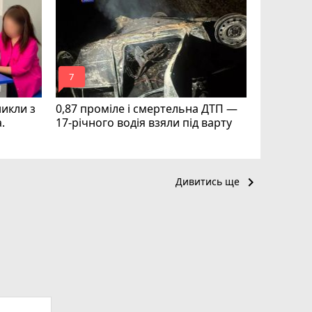
радить н
приготув
mode_comment
mode_comment
7
10
никли з
0,87 проміле і смертельна ДТП —
.
17-річного водія взяли під варту
keyboard_arrow_right
Дивитись ще