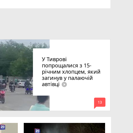
У Тиврові
попрощалися з 15-
річним хлопцем, який
загинув у палаючій
автівці
play_circle_filled
mode_comment
13
Портулак