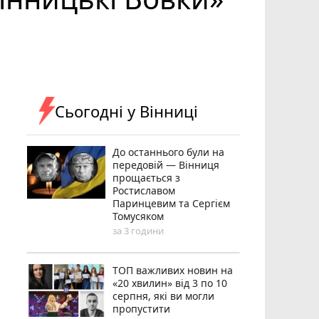
Сьогодні у Вінниці
До останнього були на
передовій — Вінниця
прощається з
Ростиславом
Паринцевим та Сергієм
Томусяком
за 3 години
ТОП важливих новин на
«20 хвилин» від 3 по 10
серпня, які ви могли
пропустити