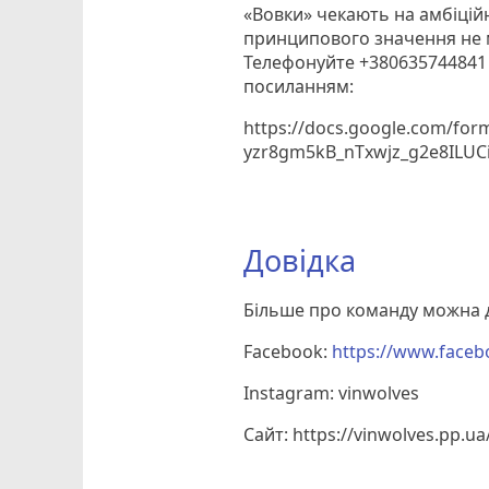
«Вовки» чекають на амбіцій
принципового значення не м
Телефонуйте +380635744841 
посиланням:
https://docs.google.com/for
yzr8gm5kB_nTxwjz_g2e8ILUC
Довідка
Більше про команду можна д
Facebook:
https://www.faceb
Instagram: vinwolv
es
Сайт: https://vinwolves.pp.ua