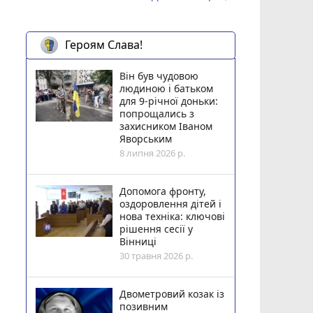
Героям Слава!
Він був чудовою
людиною і батьком
для 9-річної доньки:
попрощались з
захисником Іваном
Яворським
8 липня 2026 р.
Допомога фронту,
оздоровлення дітей і
нова техніка: ключові
рішення сесії у
Вінниці
30 травня 2026 р.
Двометровий козак із
позивним