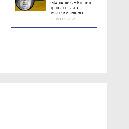
«Манюній»: у Вінниці
прощаються з
полеглим воїном
29 травня 2026 р.