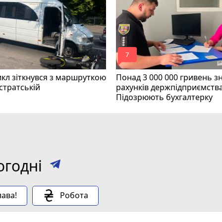
mode_comment
7
кл зіткнувся з маршруткою
Понад 3 000 000 гривень з
стратській
рахунків держпідприємства
Підозрюють бухгалтерку
огодні
ава!
Робота