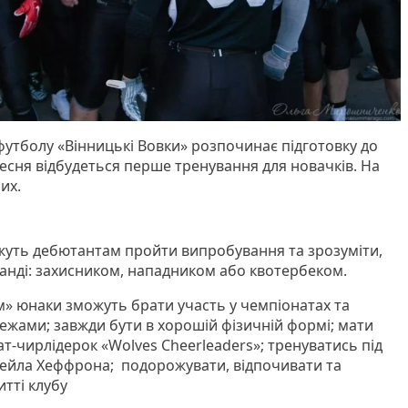
утболу «Вінницькі Вовки» розпочинає підготовку до
ресня відбудеться перше тренування для новачків. На
их.
жуть дебютантам пройти випробування та зрозуміти,
манді: захисником, нападником або квотербеком.
» юнаки зможуть брати участь у чемпіонатах та
ї межами; завжди бути в хорошій фізичній формі; мати
ат-чирлідерок «Wolves Cheerleaders»; тренуватись під
ейла Хеффрона; подорожувати, відпочивати та
итті клубу