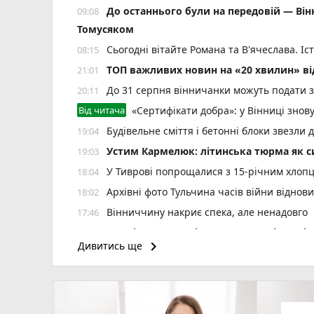
До останнього були на передовій — Ві
09:08
Томусяком
Сьогодні вітайте Романа та В'ячеслава. І
08:15
ТОП важливих новин на «20 хвилин» від
21:01
До 31 серпня вінничанки можуть подати 
20:11
Від читача
«Сертифікати добра»: у Вінниці знов
Будівельне сміття і бетонні блоки звезли 
19:04
Устим Кармелюк: літинська тюрма як с
19:03
У Тиврові попрощалися з 15-річним хлопц
18:04
Архівні фото Тульчина часів війни віднов
18:02
Вінниччину накриє спека, але ненадовго
17:46
Інсулін та серцеві препарати. Які ще л
17:40
keyboard_arrow_right
Дивитись ще
Прийшли з обшуком через шахрайство — 
17:08
Емоційне фото з рожевим тортом: офіце
17:07
photo_camera
Від лікування до протезування — у Вінн
16:09