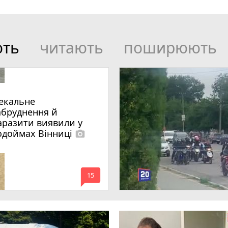
ють
читають
поширюють
екальне
абруднення й
аразити виявили у
одоймах Вінниці
photo_camera
mode_comment
15