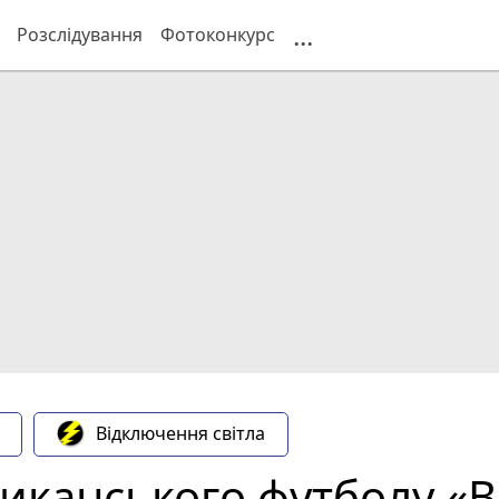
...
Розслідування
Фотоконкурс
Відключення світла
иканського футболу «В