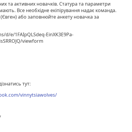
них та активних новачків. Статура та параметри
ають. Все необхідне екіпірування надає команда.
(Євген) або заповнюйте анкету новачка за
ms/d/e/1FAIpQLSdeq-EinXK3E9Pa-
isSRROJQ/viewform
ізнатись тут:
ook.com/vinnytsiawolves/
/