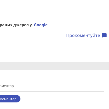
браних джерел у
Google
Прокоментуйте
chat_bubble
 коментар