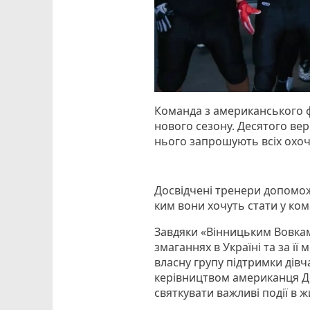
Команда з американського ф
нового сезону. Десятого ве
нього запрошують всіх охоч
Досвідчені тренери допомо
ким вони хочуть стати у ко
Завдяки «Вінницьким Вовкам
змаганнях в Україні та за ї
власну групу підтримки дівч
керівництвом американця Д
святкувати важливі події в ж