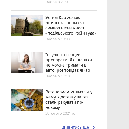
Вчора о 21:01
Устим Кармелюк:
літинська тюрма як
символ незламності
«подільського Робін Гуда»
Вчора о 19:03
Інсулін та серцеві
препарати. Які ще ліки
не можна тримати в
авто, розповідає лікар
Вчора о 17:40
Встановили мінімальну
межу. Доставку за газ
стали рахувати по-
новому
3 лютого 2021 р.
keyboard_arrow_right
Дивитись ще