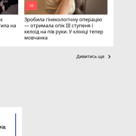
mode_comment
mode_comment
10
18
ає
Зробила гінекологічну операцію
тила на
— отримала опік ІІІ ступеня і
келоїд на пів руки. У клініці тепер
мовчанка
keyboard_arrow_right
Дивитись ще
від