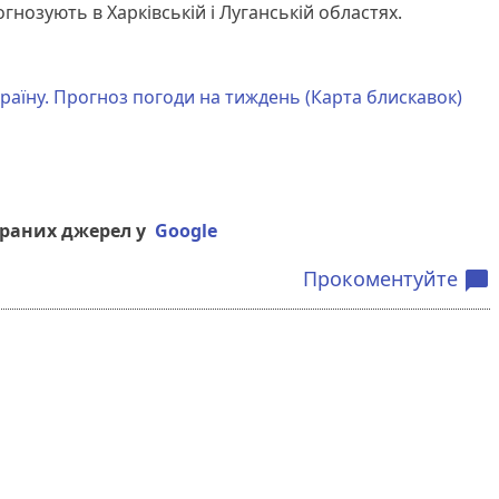
гнозують в Харківській і Луганській областях.
раїну. Прогноз погоди на тиждень (Карта блискавок)
браних джерел у
Google
Прокоментуйте
chat_bubble