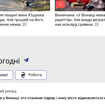
mode_comment
12
ля лікарні імені Ющенка
Вінничани: «У Вінниці нем
ає. Але грошей на його
укриттів». Але влада витра
лення немає
них мільярд гривень
photo_camera
photo_camera
огодні
ава!
Робота
ний рекорд
у Вінниці: хто отримав підряд і чому місто відмовляється 