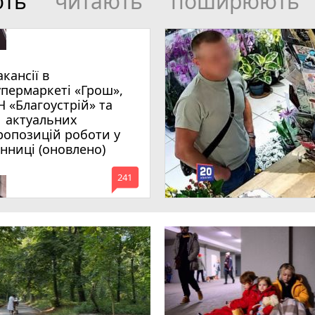
ють
читають
поширюють
акансії в
упермаркеті «Грош»,
Н «Благоустрій» та
1 актуальних
ропозицій роботи у
інниці (оновлено)
mode_comment
241