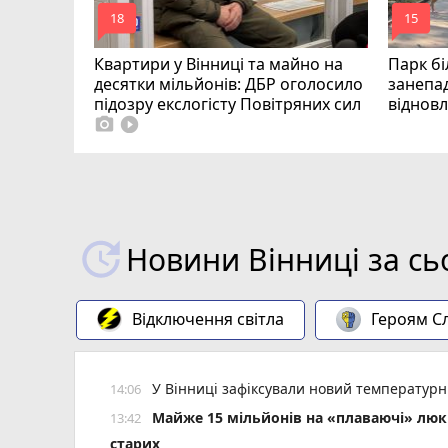
mode_comment
mode_comment
18
15
Квартири у Вінниці та майно на
Парк бі
десятки мільйонів: ДБР оголосило
занепад
підозру екслогісту Повітряних сил
віднов
photo_camera
play_circle_filled
Новини Вінниці за сь
Відключення світла
Героям Сл
У Вінниці зафіксували новий температур
14:06
Майже 15 мільйонів на «плаваючі» люки 
13:42
старих