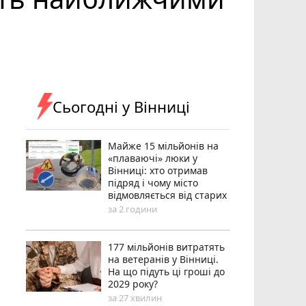
Сьогодні у Вінниці
Майже 15 мільйонів на
«плаваючі» люки у
Вінниці: хто отримав
підряд і чому місто
відмовляється від старих
за 2 години
177 мільйонів витратять
на ветеранів у Вінниці.
На що підуть ці гроші до
2029 року?
за 27 хвилин