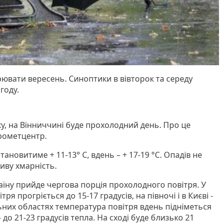
рювати вересень. Синоптики в вівторок та середу
году.
ку, на Вінниччині буде прохолодний день. Про це
рометцентр.
ановитиме + 11-13° С, вдень – + 17-19 °С. Опадів не
иву хмарність.
раїну прийде чергова порція прохолодного повітря. У
ря прогріється до 15-17 градусів, на півночі і в Києві -
льних областях температура повітря вдень підніметься
 - до 21-23 градусів тепла. На сході буде близько 21