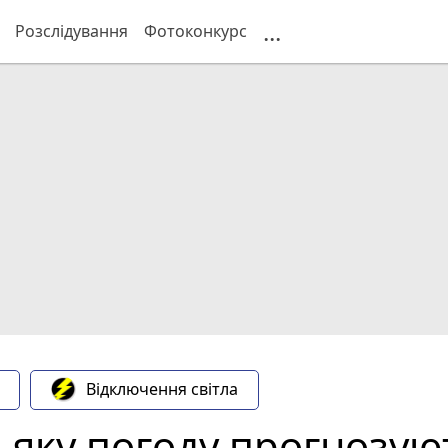
...
Розслідування
Фотоконкурс
Відключення світла
і: яку погоду прогноз