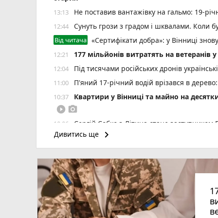
Не поставив вантажівку на гальмо: 19-річ
13:13
Сунуть грози з градом і шквалами. Коли бу
12:44
Від читача
«Сертифікати добра»: у Вінниці знов
177 мільйонів витратять на ветеранів у 
12:21
Під тисячами російських дронів українські
12:04
П'яний 17-річний водій врізався в дерево
11:00
Квартири у Вінниці та майно на десятки
10:37
play_circle_filled
photo_camera
Сергій Собко з Літина стане заступником
10:06
keyboard_arrow_right
Дивитись ще
Воду у Вінниці обіцяють повернути лише 
09:53
На вулиці Київська сталася серйозна ав
09:44
Після двох років у полоні додому поверну
09:04
Вітаємо Левів й освячуємо кошики з яблук
08:16
1
Історичну браму храму Святого Флоріана
21:01
в
П'янючий водій лаявся та кидався на пат
20:07
в