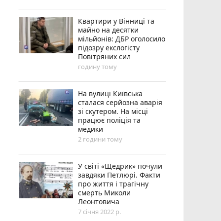
Квартири у Вінниці та
майно на десятки
мільйонів: ДБР оголосило
підозру екслогісту
Повітряних сил
годину тому
На вулиці Київська
сталася серйозна аварія
зі скутером. На місці
працює поліція та
медики
2 години тому
У світі «Щедрик» почули
завдяки Петлюрі. Факти
про життя і трагічну
смерть Миколи
Леонтовича
7 січня 2022 р.