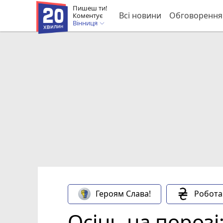
Пишеш ти!
Всі новини
Обговорення
Коментує
Вінниця
Героям Слава!
Робота
Осінь на пороз