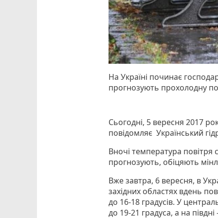
На Україні починає господа
прогнозують прохолодну по
Сьогодні, 5 вересня 2017 ро
повідомляє Український гід
Вночі температура повітря ст
прогнозують, обіцяють мінл
Вже завтра, 6 вересня, в Ук
західних областях вдень повіт
до 16-18 градусів. У центра
до 19-21 градуса, а на півдні