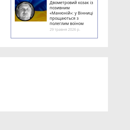
Двометровий козак із
позивним
«Манюній»: у Вінниці
прощаються з
полеглим воїном
29 травня 2026 р.