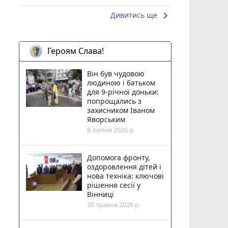
keyboard_arrow_right
Дивитись ще
Героям Слава!
Він був чудовою
людиною і батьком
для 9-річної доньки:
попрощались з
захисником Іваном
Яворським
8 липня 2026 р.
Допомога фронту,
оздоровлення дітей і
нова техніка: ключові
рішення сесії у
Вінниці
30 травня 2026 р.