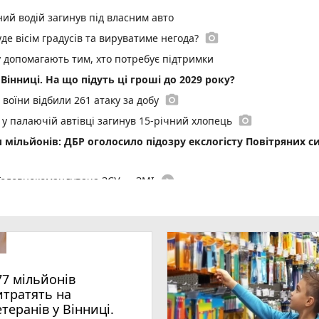
ний водій загинув під власним авто
photo_camera
де вісім градусів та вируватиме негода?
у допомагають тим, хто потребує підтримки
Вінниці. На що підуть ці гроші до 2029 року?
photo_camera
 воїни відбили 261 атаку за добу
photo_camera
: у палаючій автівці загинув 15-річний хлопець
 мільйонів: ДБР оголосило підозру екслогісту Повітряних с
play_circle_filled
 Головнокомандувача ЗСУ — ЗМІ
ввечері
арія зі скутером. На місці працює поліція та медики
photo_camera
вся воїн із Мазурівки Костянтин Горнічанський
ами. Історія, заборони та прикмети 6 серпня
77 мільйонів
photo_camera
 у Шаргороді майже відреставрували
итратять на
рульних вночі на Келецькій
етеранів у Вінниці.