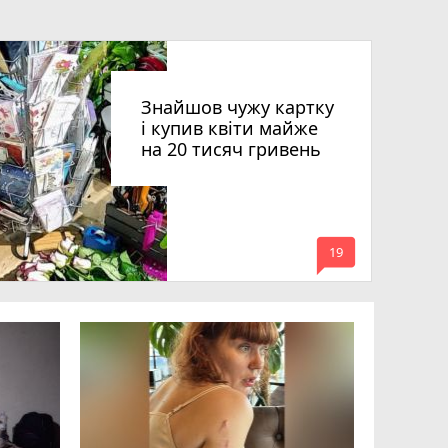
Знайшов чужу картку
і купив квіти майже
на 20 тисяч гривень
mode_comment
19
Квартири
десятки 
підозру е
photo_camera
play_circle_filled