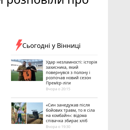
Сьогодні у Вінниці
Удар незламності: історія
захисника, який
повернувся з полону і
розпочав новий сезон
Прем’єр-ліги
Вчора о 20:15
«Син занедужав після
бойових травм, то я сіла
на комбайн»: відома
співачка збирає хліб
Вчора о 19:30