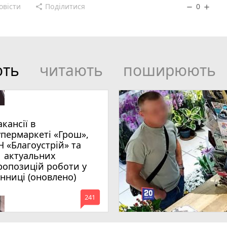
овісти
Поділитися
0
share
remove
add
ють
читають
поширюють
акансії в
упермаркеті «Грош»,
Н «Благоустрій» та
1 актуальних
ропозицій роботи у
інниці (оновлено)
mode_comment
241