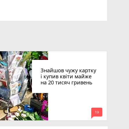
Знайшов чужу картку
і купив квіти майже
на 20 тисяч гривень
mode_comment
19