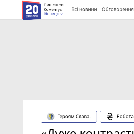
Пишеш ти!
Всі новини
Обговорення
Коментує
Вінниця
Героям Слава!
Робота
«Дуже контраст