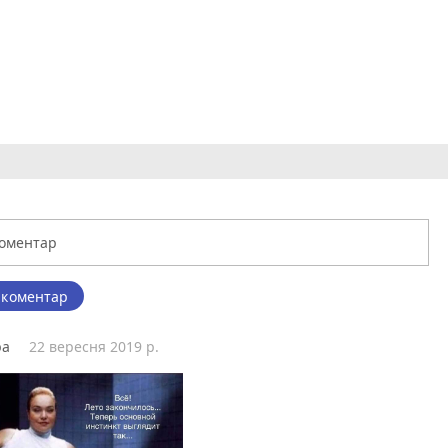
 коментар
ра
22 вересня 2019 р.