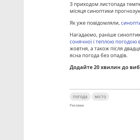
З приходом листопада темп
місяця синоптики прогнозую
Як уже повідомляли,
синопти
Нагадаємо, раніше синопти
сонячної і теплою погодою 
жовтня, а також після двадця
ясна погода без опадів.
Додайте 20 хвилин до ви
погода
місто