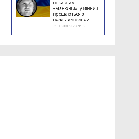
позивним
«Манюній»: у Вінниці
прощаються з
полеглим воїном
29 травня 2026 р.