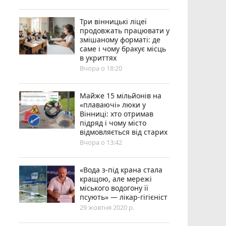
Три вінницькі ліцеї
продовжать працювати у
змішаному форматі: де
саме і чому бракує місць
в укриттях
Вчора о 18:20
Майже 15 мільйонів на
«плаваючі» люки у
Вінниці: хто отримав
підряд і чому місто
відмовляється від старих
Вчора о 13:42
«Вода з-під крана стала
кращою, але мережі
міського водогону її
псують» — лікар-гігієніст
29 жовтня 2020 р.