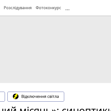
...
Розслідування
Фотоконкурс
Відключення світла
ний місяць»: синоптик