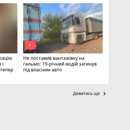
Квартири
десятки 
підозру е
photo_camera
play_circle_filled
mode_comment
mode_comment
9
19
рацію
Не поставив вантажівку на
 і
гальмо: 19-річний водій загинув
і тепер
під власним авто
keyboard_arrow_right
Дивитись ще