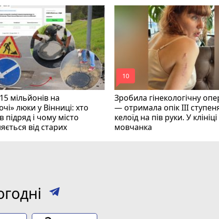
mode_comment
10
15 мільйонів на
Зробила гінекологічну опе
чі» люки у Вінниці: хто
— отримала опік ІІІ ступеня
 підряд і чому місто
келоїд на пів руки. У клініц
яється від старих
мовчанка
огодні