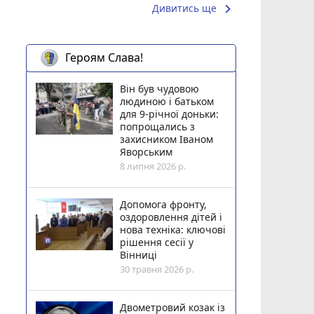
keyboard_arrow_right
Дивитись ще
Героям Слава!
Він був чудовою
людиною і батьком
для 9-річної доньки:
попрощались з
захисником Іваном
Яворським
8 липня 2026 р.
Допомога фронту,
оздоровлення дітей і
нова техніка: ключові
рішення сесії у
Вінниці
30 травня 2026 р.
Двометровий козак із