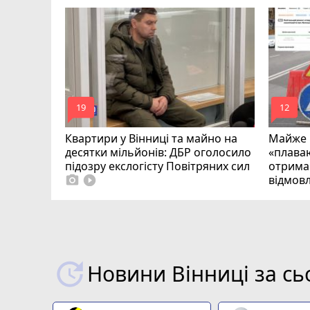
на
загинув
mode_comment
mode_comment
19
12
Квартири у Вінниці та майно на
Майже 
десятки мільйонів: ДБР оголосило
«плаваю
підозру екслогісту Повітряних сил
отримав
відмовл
photo_camera
play_circle_filled
Новини Вінниці за сь