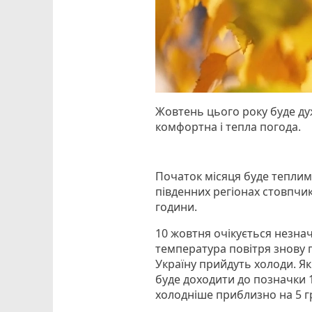
Жовтень цього року буде дуж
комфортна і тепла погода.
Початок місяця буде теплим 
південних регіонах стовпчик
години.
10 жовтня очікується незна
температура повітря знову п
Україну прийдуть холоди. Я
буде доходити до позначки 1
холодніше приблизно на 5 гр