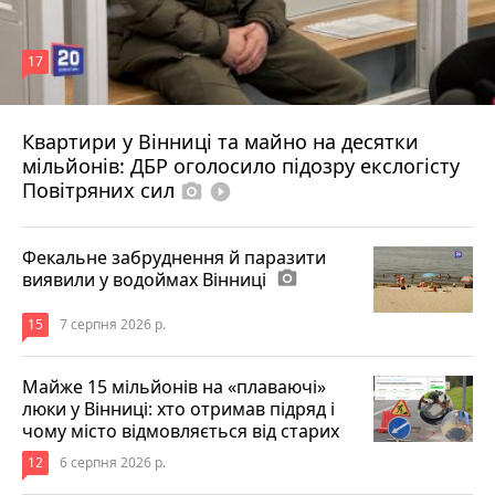
17
Квартири у Вінниці та майно на десятки
6 серпня 2026 р.
мільйонів: ДБР оголосило підозру екслогісту
Повітряних сил
photo_camera
play_circle_filled
Фекальне забруднення й паразити
виявили у водоймах Вінниці
photo_camera
15
7 серпня 2026 р.
Майже 15 мільйонів на «плаваючі»
люки у Вінниці: хто отримав підряд і
чому місто відмовляється від старих
12
6 серпня 2026 р.