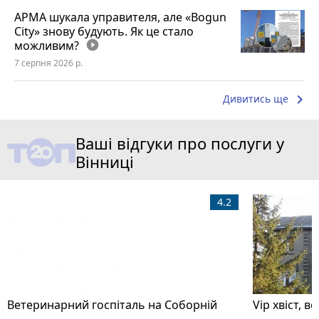
АРМА шукала управителя, але «Bogun
City» знову будують. Як це стало
можливим?
play_circle_filled
7 серпня 2026 р.
keyboard_arrow_right
Дивитись ще
Ваші відгуки про послуги у
Вінниці
4.2
Ветеринарний госпіталь на Соборній
Vip хвіст, в