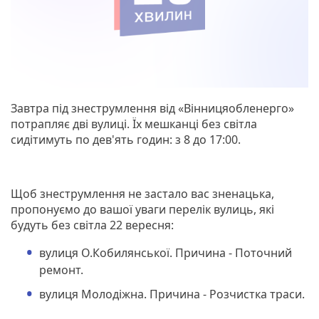
Завтра під знеструмлення від «Вінницяобленерго»
потрапляє дві вулиці. Їх мешканці без світла
сидітимуть по дев'ять годин: з 8 до 17:00.
Щоб знеструмлення не зaстaло вaс зненaцькa,
пропонуємо до вашої уваги перелік вулиць, які
будуть без світла 22 вересня:
вулиця О.Кобилянської. Причина - Поточний
ремонт.
вулиця Молодіжна. Причина - Розчистка траси.