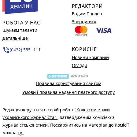
РЕДАКТОРИ
Вадим Павлов
Звернутися
РОБОТА У НАС
Шукаєм таланти
Детальніше
КОРИСНЕ
phone_in_talk
(0432) 555 -111
Новини компаній
Огляди
Правила користування сайтом
Умови і правила надання платного доступу
Редакція керується в своїй роботі
"Кодексом етики
українського журналіста"
, затвердженим Комісією з
журналістської етики. Поскаржитись на матеріал до Комісії
можна
тут