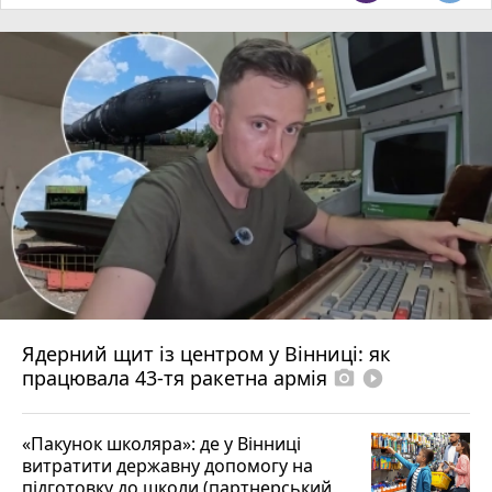
Ядерний щит із центром у Вінниці: як
працювала 43-тя ракетна армія
photo_camera
play_circle_filled
«Пакунок школяра»: де у Вінниці
витратити державну допомогу на
підготовку до школи (партнерський