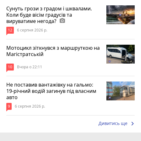
Сунуть грози з градом і шквалами.
Коли буде вісім градусів та
вируватиме негода?
photo_camera
12
6 серпня 2026 р.
Мотоцикл зіткнувся з маршруткою на
Магістратській
10
Вчора о 22:11
Не поставив вантажівку на гальмо:
19-річний водій загинув під власним
авто
9
6 серпня 2026 р.
keyboard_arrow_right
Дивитись ще