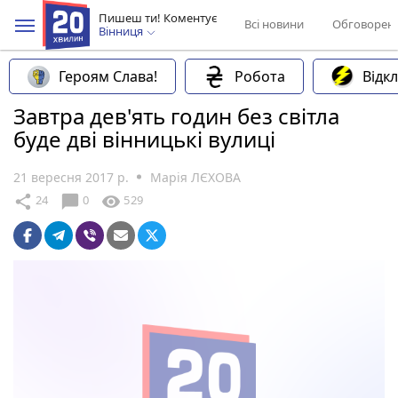
Пишеш ти! Коментує
Всі новини
Обговорен
Вінниця
Героям Слава!
Робота
Відк
Завтра дев'ять годин без світла
буде дві вінницькі вулиці
21 вересня 2017 р.
Марія ЛЄХОВА
chat_bubble
share
visibility
24
0
529