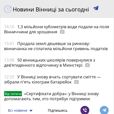
Новини Вінниці за сьогодні
14:10
1,3 мільйони кубометрів води подали на поля
Вінниччини для зрошення
photo_camera
13:41
Продала землі дешевше за ринкову:
вінничанка не сплатила мільйони гривень податків
13:08
50 вінницьких школярів повернулися з
дев’ятиденного відпочинку в Мюнстері
photo_camera
12:33
У Вінниці знову вчать сортувати сміття —
зібрали п'ять кілограм батарейок
photo_camera
«Сертифікати добра»: у Вінниці знову
Від читача
допомагають тим, хто потребує підтримки
Всі новини
Підпишись