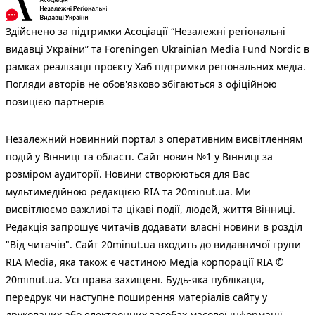
Здійснено за підтримки Асоціації “Незалежні регіональні
видавці України” та Foreningen Ukrainian Media Fund Nordic в
рамках реалізації проєкту Хаб підтримки регіональних медіа.
Погляди авторів не обов'язково збігаються з офіційною
позицією партнерів
Незалежний новинний портал з оперативним висвітленням
подій у Вінниці та області. Сайт новин №1 у Вінниці за
розміром аудиторії. Новини створюються для Вас
мультимедійною редакцією RIA та 20minut.ua. Ми
висвітлюємо важливі та цікаві події, людей, життя Вінниці.
Редакція запрошує читачів додавати власні новини в розділ
"Від читачів". Сайт 20minut.ua входить до видавничої групи
RIA Media, яка також є частиною Медіа корпорації RIA ©
20minut.ua. Усі права захищені. Будь-яка публiкацiя,
передрук чи наступне поширення матеріалів сайту у
друкованих або електронних засобах масової інформації