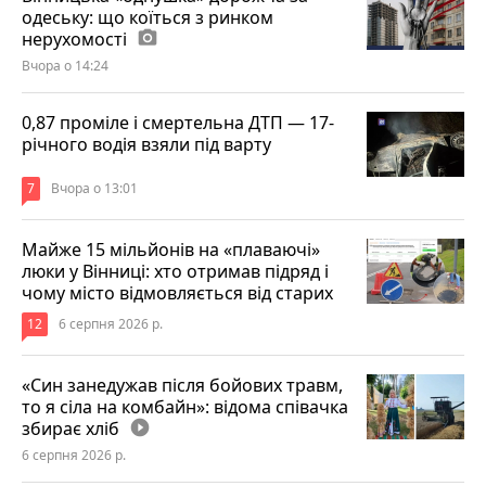
одеську: що коїться з ринком
нерухомості
photo_camera
Вчора о 14:24
0,87 проміле і смертельна ДТП — 17-
річного водія взяли під варту
7
Вчора о 13:01
Майже 15 мільйонів на «плаваючі»
люки у Вінниці: хто отримав підряд і
чому місто відмовляється від старих
12
6 серпня 2026 р.
«Син занедужав після бойових травм,
то я сіла на комбайн»: відома співачка
збирає хліб
play_circle_filled
6 серпня 2026 р.