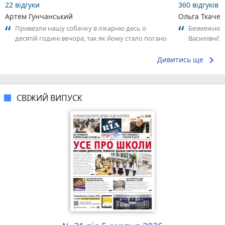
22 відгуки
360 відгуків
Артем Гунчанський
Ольга Ткачев
Привезли нашу собачку в лікарню десь о
Безмежно в
десятій годині вечора, так як йому стало погано
Василівні!
і він сильно трусився. Лікар нас...
Оперували з
keyboard_arrow_right
Дивитись ще
СВІЖИЙ ВИПУСК