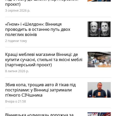
проєкт)
3 серпня 2026 р.
«Гном» і «Шелдон»: Вінниця
проводить в останню путь двох
полеглих воїнів
2 години тому
Кращі меблеві магазини Вінниці: де
купити сучасні, стильні та якісні меблі
(партнерський проєкт)
8 липня 2026 р.
Збив копа, трощив авто й тікав під
пострілами: у Вінниці затримали
п’яного СЗЧшника
Вчора о 21:58
Вінницька «однушка» дорожча за