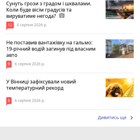
Сунуть грози з градом і шквалами.
Коли буде вісім градусів та
вируватиме негода?
photo_camera
12
6 серпня 2026 р.
Не поставив вантажівку на гальмо:
19-річний водій загинув під власним
авто
9
6 серпня 2026 р.
У Вінниці зафіксували новий
температурний рекорд
8
6 серпня 2026 р.
keyboard_arrow_right
Дивитись ще