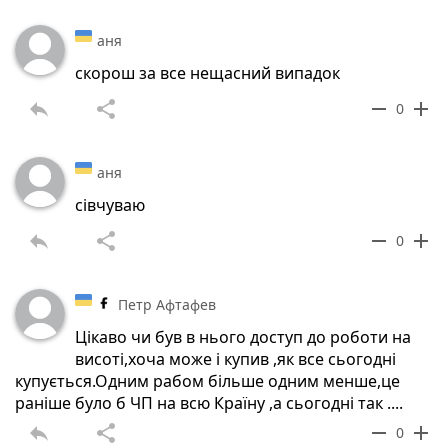
аня
скорош за все нещасний випадок
reply
share
remove
add
0
аня
сівчуваю
reply
share
remove
add
0
Петр Афтафев
Цікаво чи був в нього доступ до роботи на
висоті,хоча може і купив ,як все сьогодні
купується.Одним рабом більше одним менше,це
раніше було б ЧП на всю Країну ,а сьогодні так ....
reply
share
remove
add
0