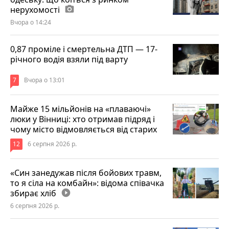
нерухомості
photo_camera
Вчора о 14:24
0,87 проміле і смертельна ДТП — 17-
річного водія взяли під варту
7
Вчора о 13:01
Майже 15 мільйонів на «плаваючі»
люки у Вінниці: хто отримав підряд і
чому місто відмовляється від старих
12
6 серпня 2026 р.
«Син занедужав після бойових травм,
то я сіла на комбайн»: відома співачка
збирає хліб
play_circle_filled
6 серпня 2026 р.