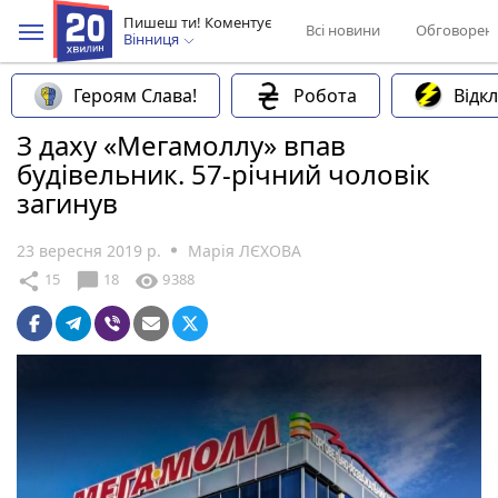
Пишеш ти! Коментує
Всі новини
Обговорен
Вінниця
Героям Слава!
Робота
Відк
З даху «Мегамоллу» впав
будівельник. 57-річний чоловік
загинув
23 вересня 2019 р.
Марія ЛЄХОВА
chat_bubble
share
visibility
15
18
9388