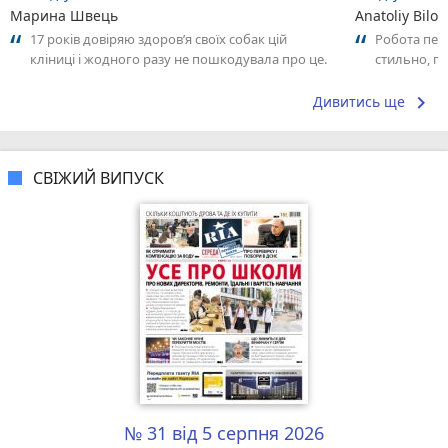
Марина Швець
Anatoliy Bilo
17 років довіряю здоров’я своїх собак цій
Робота пер
кліниці і жодного разу не пошкодувала про це.
стильно, п
Величезна вдячність Альоні Темофіївні...
урахування
комфорт...
keyboard_arrow_right
Дивитись ще
СВІЖИЙ ВИПУСК
№ 31 від 5 серпня 2026