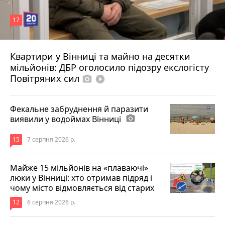
17
Квартири у Вінниці та майно на десятки
6 серпня 2026 р.
мільйонів: ДБР оголосило підозру екслогісту
Повітряних сил
photo_camera
play_circle_filled
Фекальне забруднення й паразити
виявили у водоймах Вінниці
photo_camera
15
7 серпня 2026 р.
Майже 15 мільйонів на «плаваючі»
люки у Вінниці: хто отримав підряд і
чому місто відмовляється від старих
12
6 серпня 2026 р.