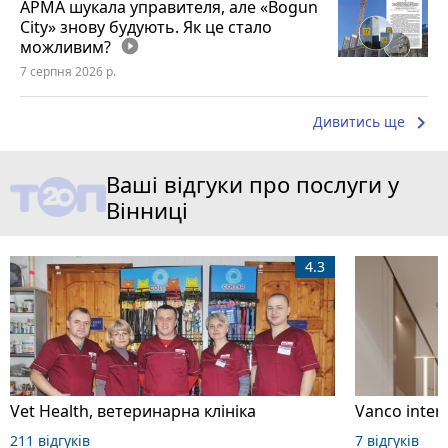
АРМА шукала управителя, але «Bogun
City» знову будують. Як це стало
можливим?
play_circle_filled
7 серпня 2026 р.
keyboard_arrow_right
Дивитись ще
Ваші відгуки про послуги у
Вінниці
4.3
Vet Health, ветеринарна клініка
211 відгуків
7 відгуків