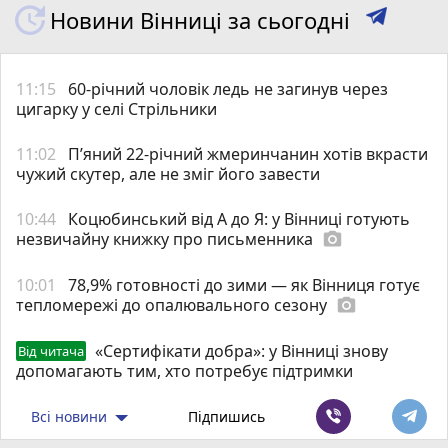
Новини Вінниці за сьогодні
11:15
60-річний чоловік ледь не загинув через
цигарку у селі Стрільники
11:02
П’яний 22-річний жмеринчанин хотів вкрасти
чужий скутер, але не зміг його завести
10:44
Коцюбинський від А до Я: у Вінниці готують
незвичайну книжку про письменника
photo_camera
10:01
78,9% готовності до зими — як Вінниця готує
тепломережі до опалювального сезону
photo_camera
«Сертифікати добра»: у Вінниці знову
Від читача
допомагають тим, хто потребує підтримки
Всі новини
Підпишись