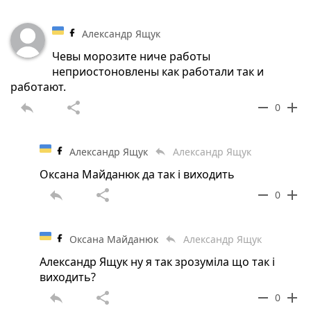
Александр Ящук
Чевы морозите ниче работы
неприостоновлены как работали так и
работают.
reply
share
remove
add
0
Александр Ящук
Александр Ящук
reply
Оксана Майданюк да так і виходить
reply
share
remove
add
0
Оксана Майданюк
Александр Ящук
reply
Александр Ящук ну я так зрозуміла що так і
виходить?
reply
share
remove
add
0