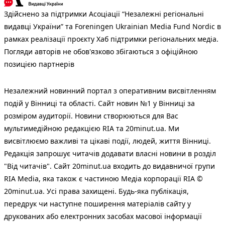
Здійснено за підтримки Асоціації “Незалежні регіональні
видавці України” та Foreningen Ukrainian Media Fund Nordic в
рамках реалізації проєкту Хаб підтримки регіональних медіа.
Погляди авторів не обов'язково збігаються з офіційною
позицією партнерів
Незалежний новинний портал з оперативним висвітленням
подій у Вінниці та області. Сайт новин №1 у Вінниці за
розміром аудиторії. Новини створюються для Вас
мультимедійною редакцією RIA та 20minut.ua. Ми
висвітлюємо важливі та цікаві події, людей, життя Вінниці.
Редакція запрошує читачів додавати власні новини в розділ
"Від читачів". Сайт 20minut.ua входить до видавничої групи
RIA Media, яка також є частиною Медіа корпорації RIA ©
20minut.ua. Усі права захищені. Будь-яка публiкацiя,
передрук чи наступне поширення матеріалів сайту у
друкованих або електронних засобах масової інформації