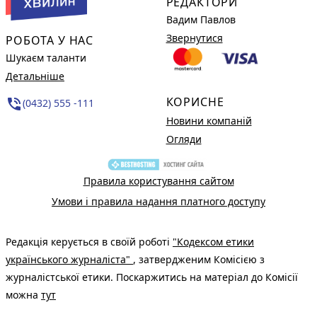
РЕДАКТОРИ
Вадим Павлов
Звернутися
РОБОТА У НАС
Шукаєм таланти
Детальніше
КОРИСНЕ
phone_in_talk
(0432) 555 -111
Новини компаній
Огляди
Правила користування сайтом
Умови і правила надання платного доступу
Редакція керується в своїй роботі
"Кодексом етики
українського журналіста"
, затвердженим Комісією з
журналістської етики. Поскаржитись на матеріал до Комісії
можна
тут