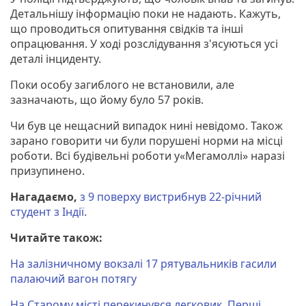
Детальнішу інформацію поки не надають. Кажуть,
що проводиться опитування свідків та інші
опрацювання. У ході розслідування з'ясуються усі
деталі інциденту.
Поки особу загиблого не встановили, але
зазначають, що йому було 57 років.
Чи був це нещасний випадок нині невідомо. Також
зарано говорити чи були порушені норми на місці
роботи. Всі будівельні роботи у«Мегамоллі» наразі
призупинено.
Нагадаємо,
з 9 поверху вистрибнув 22-річний
студент з Індії
.
Читайте також:
На залізничному вокзалі 17 рятувальників гасили
палаючий вагон потягу
На Старому місті перекинувся легковик. Перші