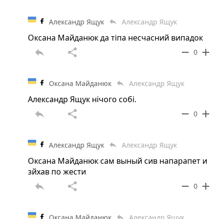
Александр Ящук
Александр Ящук
reply
Оксана Майданюк да тіпа несчасний випадок
reply
share
remove
add
0
Оксана Майданюк
Александр Ящук
reply
Александр Ящук нічого собі.
reply
share
remove
add
0
Александр Ящук
Александр Ящук
reply
Оксана Майданюк сам выный сив напарапет и
зйхав по жести
reply
share
remove
add
0
Оксана Майданюк
Александр Ящук
reply