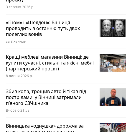
3 серпня 2026 р.
«Гном» і «Шелдон»: Вінниця
проводить в останню путь двох
полеглих воїнів
за 8 хвилин
Кращі меблеві магазини Вінниці: де
купити сучасні, стильні та якісні меблі
(партнерський проєкт)
8 липня 2026 р.
Збив копа, трощив авто й тікав під
пострілами: у Вінниці затримали
п’яного СЗЧшника
Вчора о 21:58
Вінницька «однушка» дорожча за
одеську: що коїться з ринком