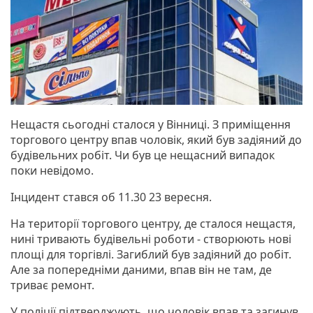
Нещастя сьогодні сталося у Вінниці. З приміщення
торгового центру впав чоловік, який був задіяний до
будівельних робіт. Чи був це нещасний випадок
поки невідомо.
Інцидент стався об 11.30 23 вересня.
На території торгового центру, де сталося нещастя,
нині тривають будівельні роботи - створюють нові
площі для торгівлі. Загиблий був задіяний до робіт.
Але за попередніми даними, впав він не там, де
триває ремонт.
У поліції підтверджують, що чоловік впав та загинув.