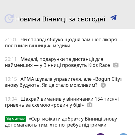
Новини Вінниці за сьогодні
21:01
Чи справді яблуко щодня замінює лікаря —
пояснили вінницькі медики
20:11
Медалі, подарунки та дистанції для
найменших — у Вінниці проведуть Kids Race
photo_camera
19:15
АРМА шукала управителя, але «Bogun City»
знову будують. Як це стало можливим?
play_circle_filled
19:04
Шахрай виманив у вінничанки 154 тисячі
гривень за схемою «родич у біді»
photo_camera
«Сертифікати добра»: у Вінниці знову
Від читача
допомагають тим, хто потребує підтримки