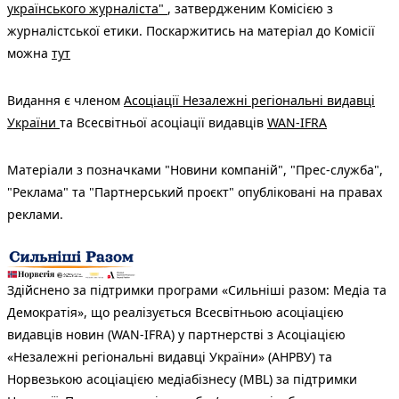
українського журналіста"
, затвердженим Комісією з
журналістської етики. Поскаржитись на матеріал до Комісії
можна
тут
Видання є членом
Асоціації Незалежні регіональні видавці
України
та Всесвітньої асоціації видавців
WAN-IFRA
Матеріали з позначками "Новини компаній", "Прес-служба",
"Реклама" та "Партнерський проєкт" опубліковані на правах
реклами.
Здійснено за підтримки програми «Сильніші разом: Медіа та
Демократія», що реалізується Всесвітньою асоціацією
видавців новин (WAN-IFRA) у партнерстві з Асоціацією
«Незалежні регіональні видавці України» (АНРВУ) та
Норвезькою асоціацією медіабізнесу (MBL) за підтримки