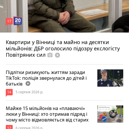
17
Квартири у Вінниці та майно на десятки
6 серпня 2026 р.
мільйонів: ДБР оголосило підозру екслогісту
Повітряних сил
photo_camera
play_circle_filled
Підлітки ризикують життям заради
TikTok: поліція звернулася до дітей і
батьків
play_circle_filled
14
5 серпня 2026 р.
Майже 15 мільйонів на «плаваючі»
люки у Вінниці: хто отримав підряд і
чому місто відмовляється від старих
12
6 серпня 2026 р.