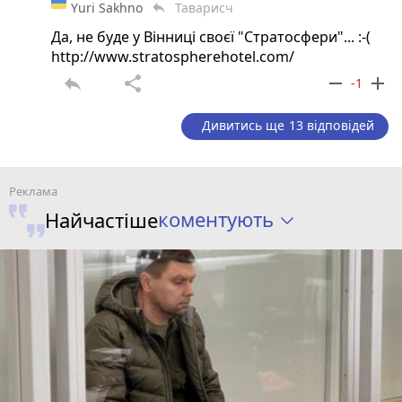
Yuri Sakhno
Таварисч
reply
Да, не буде у Вінниці своєї "Стратосфери"... :-(
http://www.stratospherehotel.com/
reply
share
remove
add
-1
Дивитись ще 13 відповідей
коментують
Найчастіше