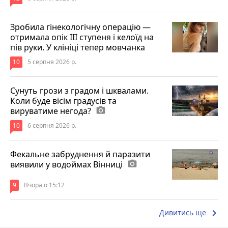
Зробила гінекологічну операцію —
отримала опік ІІІ ступеня і келоїд на
пів руки. У клініці тепер мовчанка
10
5 серпня 2026 р.
Сунуть грози з градом і шквалами.
Коли буде вісім градусів та
вируватиме негода?
photo_camera
10
6 серпня 2026 р.
Фекальне забруднення й паразити
виявили у водоймах Вінниці
photo_camera
9
Вчора о 15:12
keyboard_arrow_right
Дивитись ще