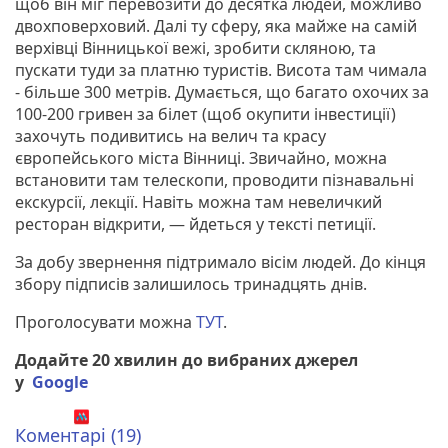
щоб він міг перевозити до десятка людей, можливо
двохповерховий. Далі ту сферу, яка майже на самій
верхівці Вінницької вежі, зробити скляною, та
пускати туди за платню туристів. Висота там чимала
- більше 300 метрів. Думається, що багато охочих за
100-200 гривен за білет (щоб окупити інвестиції)
захочуть подивитись на велич та красу
європейського міста Вінниці. Звичайно, можна
встановити там телескопи, проводити пізнавальні
екскурсії, лекції. Навіть можна там невеличкий
ресторан відкрити, — йдеться у тексті петиції.
За добу звернення підтримало вісім людей. До кінця
збору підписів залишилось тринадцять днів.
Проголосувати можна
ТУТ
.
Додайте 20 хвилин до вибраних джерел
у
Google
Коментарі (19)