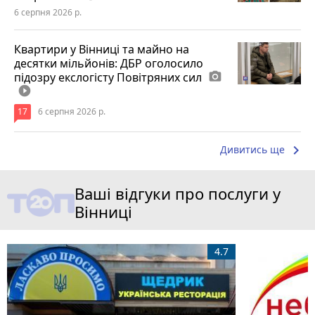
6 серпня 2026 р.
Квартири у Вінниці та майно на
десятки мільйонів: ДБР оголосило
підозру екслогісту Повітряних сил
photo_camera
play_circle_filled
17
6 серпня 2026 р.
keyboard_arrow_right
Дивитись ще
Ваші відгуки про послуги у
Вінниці
4.7