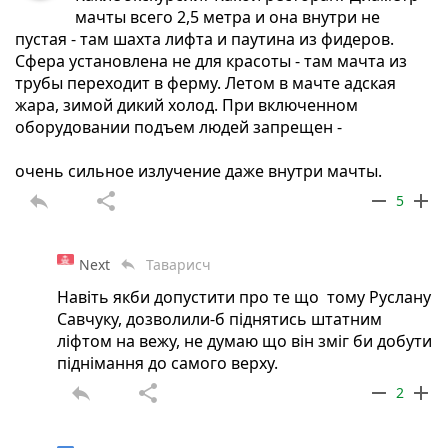
мачты всего 2,5 метра и она внутри не
пустая - там шахта лифта и паутина из фидеров.
Сфера установлена не для красоты - там мачта из
трубы переходит в ферму. Летом в мачте адская
жара, зимой дикий холод. При включенном
оборудовании подъем людей запрещен -
очень сильное излучение даже внутри мачты.
reply
share
remove
add
5
Next
Таварисч
reply
Навіть якби допустити про те що тому Руслану
Савчуку, дозволили-б піднятись штатним
ліфтом на вежу, не думаю що він зміг би добути
піднімання до самого верху.
reply
share
remove
add
2