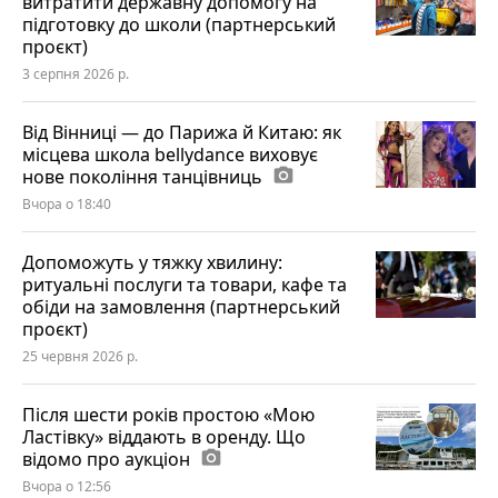
витратити державну допомогу на
підготовку до школи (партнерський
проєкт)
3 серпня 2026 р.
Від Вінниці — до Парижа й Китаю: як
місцева школа bellydance виховує
нове покоління танцівниць
photo_camera
Вчора о 18:40
Допоможуть у тяжку хвилину:
ритуальні послуги та товари, кафе та
обіди на замовлення (партнерський
проєкт)
25 червня 2026 р.
Після шести років простою «Мою
Ластівку» віддають в оренду. Що
відомо про аукціон
photo_camera
Вчора о 12:56