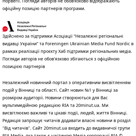
Норвегії. Погляди авторів не обов’язково відображають
офіційну позицію партнерів програми.
Здійснено за підтримки Асоціації “Незалежні регіональні
видавці України” та Foreningen Ukrainian Media Fund Nordic в
рамках реалізації проєкту Хаб підтримки регіональних медіа.
Погляди авторів не обов'язково збігаються з офіційною
позицією партнерів
Незалежний новинний портал з оперативним висвітленням
подій у Вінниці та області. Сайт новин №1 у Вінниці за
розміром аудиторії. Новини створюються для Вас
мультимедійною редакцією RIA та 20minut.ua. Ми
висвітлюємо важливі та цікаві події, людей, життя Вінниці.
Редакція запрошує читачів додавати власні новини в розділ
"Від читачів". Сайт 20minut.ua входить до видавничої групи
RIA Media, яка також є частиною Медіа корпорації RIA ©