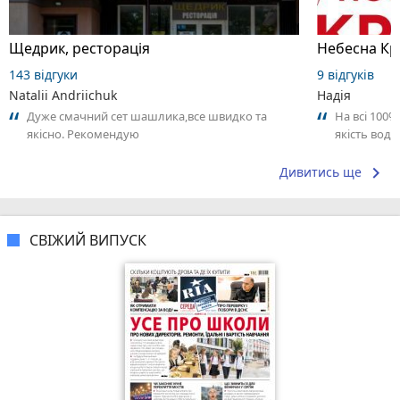
Щедрик, ресторація
Небесна Кр
143 відгуки
9 відгуків
Natalii Andriichuk
Надія
Дуже смачний сет шашлика,все швидко та
На всі 100
якісно. Рекомендую
якість води
keyboard_arrow_right
Дивитись ще
СВІЖИЙ ВИПУСК