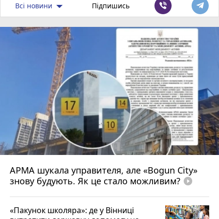
Всі новини
Підпишись
АРМА шукала управителя, але «Bogun City»
знову будують. Як це стало можливим?
play_circle_filled
«Пакунок школяра»: де у Вінниці