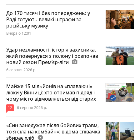
До 170 тисяч і без попереджень: у
Раді готують великі штрафи за
російську музику
Вчора о 12:01
Удар незламності: історія захисника,
який повернувся з полону і розпочав
новий сезон Прем’єр-ліги
photo_camera
6 серпня 2026 р.
Майже 15 мільйонів на «плаваючі»
люки у Вінниці: хто отримав підряд і
чому місто відмовляється від старих
12
6 серпня 2026 р.
«Син занедужав після бойових травм,
то я сіла на комбайн»: відома співачка
збирає хліб
play_circle_filled