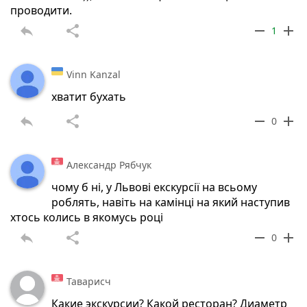
проводити.
reply
share
remove
add
1
Vinn Kanzal
хватит бухать
reply
share
remove
add
0
Александр Рябчук
чому б ні, у Львові екскурсії на всьому
роблять, навіть на камінці на який наступив
хтось колись в якомусь році
reply
share
remove
add
0
Таварисч
Какие экскурсии? Какой ресторан? Диаметр