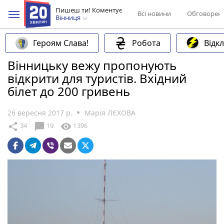
Пишеш ти! Коментує
Всі новини
Обговорен
Вінниця
Героям Слава!
Робота
Відк
Вінницьку вежу пропонують
відкрити для туристів. Вхідний
білет до 200 гривень
26 вересня 2017 р.
Марія ЛЄХОВА
chat_bubble
share
visibility
34
19
1396