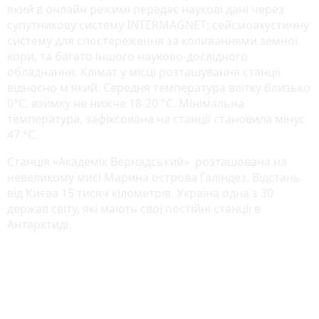
який в онлайн режимі передає наукові дані через
супутникову систему INTERMAGNET; сейсмоакустичну
систему для спостереження за коливаннями земної
кори, та багато іншого науково-дослідного
обладнання. Клімат у місці розташування станції
відносно м'який. Середня температура влітку близько
0°C, взимку не нижче 18-20 °C. Мінімальна
температура, зафіксована на станції становила мінус
47 °С.
Станція «Академік Вернадський» розташована на
невеликому мисі Марина острова Галіндез. Відстань
від Києва 15 тисяч кілометрів. Україна одна з 30
держав світу, які мають свої постійні станції в
Антарктиді.