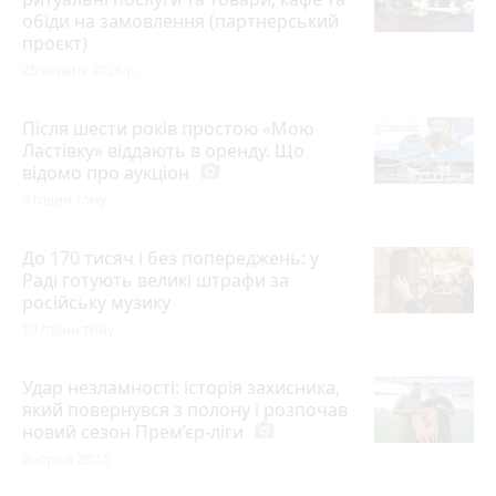
обіди на замовлення (партнерський
проєкт)
25 червня 2026 р.
Після шести років простою «Мою
Ластівку» віддають в оренду. Що
відомо про аукціон
photo_camera
9 годин тому
До 170 тисяч і без попереджень: у
Раді готують великі штрафи за
російську музику
10 годин тому
Удар незламності: історія захисника,
який повернувся з полону і розпочав
новий сезон Прем’єр-ліги
photo_camera
Вчора о 20:15