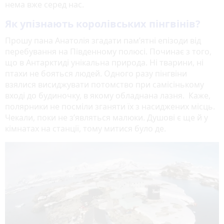
нема вже серед нас.
Як упізнають королівських пінгвінів?
Прошу пана Анатолія згадати пам’ятні епізоди від
перебування на Південному полюсі. Починає з того,
що в Антарктиді унікальна природа. Ні тварини, ні
птахи не бояться людей. Одного разу пінгвіни
взялися висиджувати потомство при самісінькому
вході до будиночку, в якому обладнана лазня. Каже,
полярники не посміли зганяти їх з насиджених місць.
Чекали, поки не з’являться малюки. Душові є ще й у
кімнатах на станції, тому митися було де.