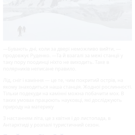
—Бувають дні, коли за двері неможливо вийти, —
продовжує Руденко. —Та й взагалі за межі станції у
таку пору поодинці ніхто не виходить. Таке в
полярників неписане правило.
Лід, сніг і каміння — це те, чим покритий острів, на
якому знаходиться наша станція. Жодної рослинності.
Тільки подекуди на камінні можна побачити мох. В
таких умовах працюють науковці, які досліджують
природу на материку
З настанням літа, це з квітня і до листопада, в
Антарктиді у розпалі туристичний сезон.