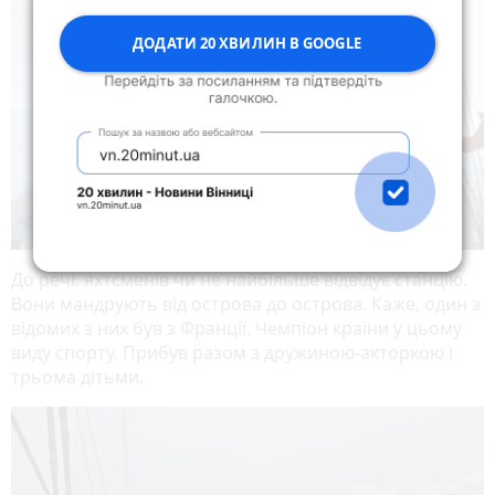
ДОДАТИ 20 ХВИЛИН В GOOGLE
До речі, яхтсменів чи не найбільше відвідує станцію.
Вони мандрують від острова до острова. Каже, один з
відомих з них був з Франції. Чемпіон країни у цьому
виду спорту. Прибув разом з дружиною-акторкою і
трьома дітьми.