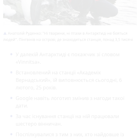
Анатолій Руденко: "Ні тварини, ні птахи в Антарктиді не бояться
людей". Пінгвінів на острові, де знаходиться станція, понад 3,5 тисячі
У далекій Антарктиді є покажчик зі словом
«Vinnitsa».
Встановлений на станції «Академік
Вернадський», їй виповнюється сьогодні, 6
лютого, 25 років.
Google навіть логотип змінив з нагоди такої
дати.
За час існування станції на ній працювали
шестеро вінничан.
Поспілкувалися з тим з них, хто найдовше із