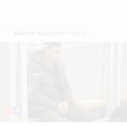
коментують
Найчастіше
17