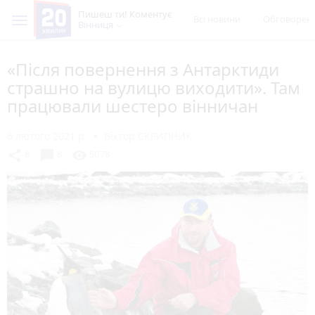
Пишеш ти! Коментує
Всі новини
Обговорен
Вінниця
«Після повернення з Антарктиди
страшно на вулицю виходити». Там
працювали шестеро вінничан
6 лютого 2021 р.
Віктор СКРИПНИК
chat_bubble
share
visibility
8
8
5078