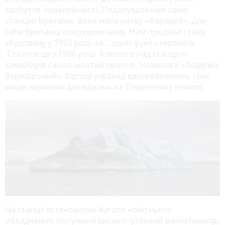
здобуття незалежності. Подарувала нам свою
станцію Британія. Вона мала назву «Фарадей». Для
себе британці спорудили нову. Нам продали стару,
збудовану у 1953 році, за… один фунт стерлінгів.
Сталося це у 1996 році. 6 лютого над станцією
замайорів синьо-жовтий прапор. Назвали її «Академік
Вернадський». Відтоді українці вдоскоанлюють своє
місце наукових досліджень на Південному полюсі..
На станції встановлено багато новітнього
обладнання: потужний високочутливий магнетометр,