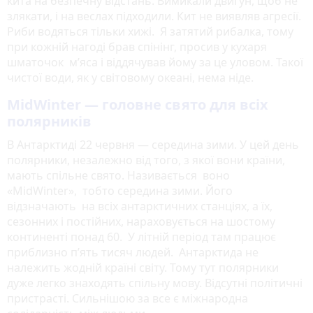
кита на безпечну відстань. Вимикали двигун, щоб не
злякати, і на веслах підходили. Кит не виявляв агресії.
Риби водяться тільки хижі. Я затятий рибалка, тому
при кожній нагоді брав спінінг, просив у кухаря
шматочок м’яса і віддячував йому за це уловом. Такої
чистої води, як у світовому океані, нема ніде.
MidWinter — головне свято для всіх
полярників
В Антарктиді 22 червня — середина зими. У цей день
полярники, незалежно від того, з якої вони країни,
мають спільне свято. Називається воно
«MidWinter», тобто середина зими. Його
відзначають на всіх антарктичних станціях, а їх,
сезонних і постійних, нараховується на шостому
континенті понад 60. У літній період там працює
приблизно п’ять тисяч людей. Антарктида не
належить жодній країні світу. Тому тут полярники
дуже легко знаходять спільну мову. Відсутні політичні
пристрасті. Сильнішою за все є міжнародна