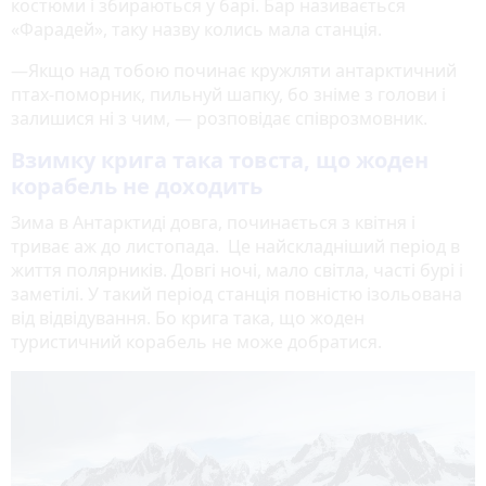
костюми і збираються у барі. Бар називається
«Фарадей», таку назву колись мала станція.
—Якщо над тобою починає кружляти антарктичний
птах-поморник, пильнуй шапку, бо зніме з голови і
залишися ні з чим, — розповідає співрозмовник.
Взимку крига така товста, що жоден
корабель не доходить
Зима в Антарктиді довга, починається з квітня і
триває аж до листопада. Це найскладніший період в
життя полярників. Довгі ночі, мало світла, часті бурі і
заметілі. У такий період станція повністю ізольована
від відвідування. Бо крига така, що жоден
туристичний корабель не може добратися.