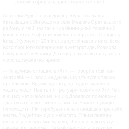
земляків провів на шостому континенті.
Анатолій Руденко у ці дні перебуває на малій
батьківщині. Він родом з села Медівка Оратівського
району. У свій час закінчив Вінницький технічний
університет. За фахом інженер-енергетик. Працює у
Києві. Журналіст 20minut.ua зустрічався з ним після
його першого повернення з Антарктиди. Розмова
відбувалася у Вінниці. Дотепер пам’ятаю одну з фраз,
якою здивував полярник:
—На вулицю страшно вийти, — говорив тоді пан
Анатолій. — Ніколи не думав, що зіткнуся з такою
проблемою. Відвик від того, що їздять машини,
ходять люди. Навіть по тротуару незвично йти. Час
від часу натикаюся на інших. Довелося по-новому
адаптуватися до звичного життя. Вчився вулицю
переходити. Рік перебування на станції дав про себе
знати. Людей там було небагато. Тільки пінгвіни
путалися під ногами. Бувало, збиралися до гурту,
лягали під дверима… Там ні тварини, ні птахи не