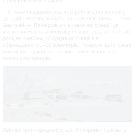
солідарність між людьми.
—Стільки поздоровлень, як їх роблять полярники у
день«MidWinter», мабуть, не надсилає, ніхто, — каже
Анатолій. — По-перше, ми вітаємо всі станції, де
маємо знайомих, а вони відповідають взаємністю. До
речі, до найближчої сусідньої станції від
«Вернадського…» 50 кілометрів. По-друге, щирі слова
побажань надходять з великої землі. Навіть від
високих посадовців.
Увечері свято продовжується. Полярники одягають