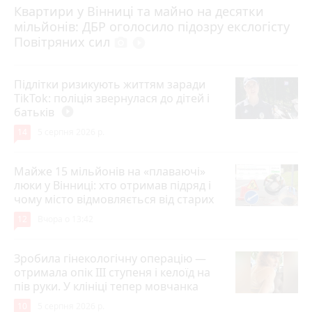
Квартири у Вінниці та майно на десятки
Вчора о 10:37
мільйонів: ДБР оголосило підозру екслогісту
Повітряних сил
photo_camera
play_circle_filled
Підлітки ризикують життям заради
TikTok: поліція звернулася до дітей і
батьків
play_circle_filled
14
5 серпня 2026 р.
Майже 15 мільйонів на «плаваючі»
люки у Вінниці: хто отримав підряд і
чому місто відмовляється від старих
12
Вчора о 13:42
Зробила гінекологічну операцію —
отримала опік ІІІ ступеня і келоїд на
пів руки. У клініці тепер мовчанка
10
5 серпня 2026 р.