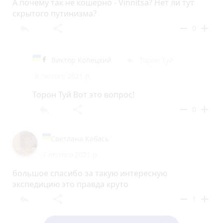
А почему так не кошерно - Vinnitsa? Нет ли тут
скрытого путинизма?
reply
share
remove
add
0
Виктор Копецкий
Торон Туй
reply
8 лютого 2021 р.
Торон Туй Вот это вопрос!
reply
share
remove
add
0
Светлана Кабась
7 лютого 2021 р.
большое спасибо за такую интересную
экспедицию это правда круто
reply
share
remove
add
1