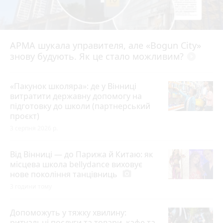
АРМА шукала управителя, але «Bogun City»
знову будують. Як це стало можливим?
play_circle_filled
«Пакунок школяра»: де у Вінниці
витратити державну допомогу на
підготовку до школи (партнерський
проєкт)
3 серпня 2026 р.
Від Вінниці — до Парижа й Китаю: як
місцева школа bellydance виховує
нове покоління танцівниць
photo_camera
3 години тому
Допоможуть у тяжку хвилину:
ритуальні послуги та товари, кафе та