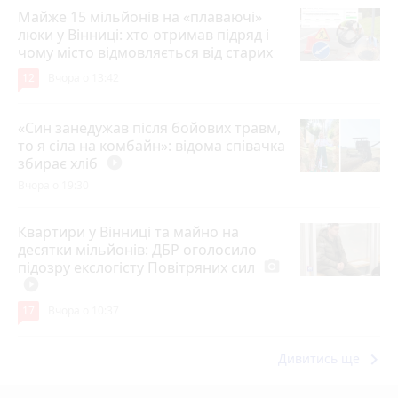
Майже 15 мільйонів на «плаваючі»
люки у Вінниці: хто отримав підряд і
чому місто відмовляється від старих
12
Вчора о 13:42
«Син занедужав після бойових травм,
то я сіла на комбайн»: відома співачка
збирає хліб
play_circle_filled
Вчора о 19:30
Квартири у Вінниці та майно на
десятки мільйонів: ДБР оголосило
підозру екслогісту Повітряних сил
photo_camera
play_circle_filled
17
Вчора о 10:37
keyboard_arrow_right
Дивитись ще