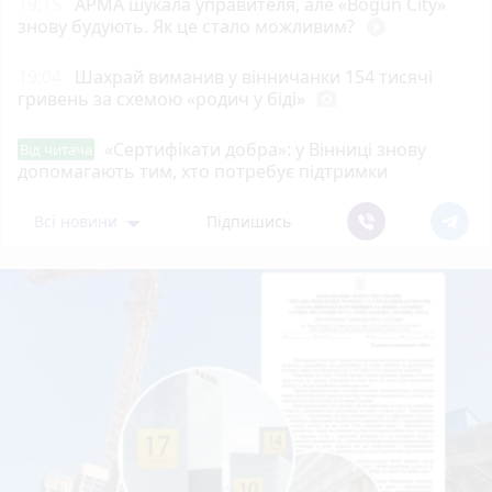
19:15
АРМА шукала управителя, але «Bogun City»
знову будують. Як це стало можливим?
play_circle_filled
19:04
Шахрай виманив у вінничанки 154 тисячі
гривень за схемою «родич у біді»
photo_camera
«Сертифікати добра»: у Вінниці знову
Від читача
допомагають тим, хто потребує підтримки
Всі новини
Підпишись