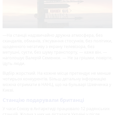
—На станції надзвичайно дружна атмосфера, без
скандалів, обманів, з’ясування стосунків, без політики,
щоденного негативу з екрану телевізора, без
метушні, суєти, без шуму транспорту, — каже він. —
наголошує Валерій Семенюк. — Не за грішми, повірте,
їдуть люди.
Відбір жорсткий. На кожне місце претендує не менше
чотирьох конкурентів. Більш детальну інформацію
можна отримати в НАНЦ, що на бульварі Шевченка у
Києві.
Станцію подарували британці
У часи Союзу в Антарктиді працювало 12 радянських
станцій. Жодна з них не дісталася Україні у після