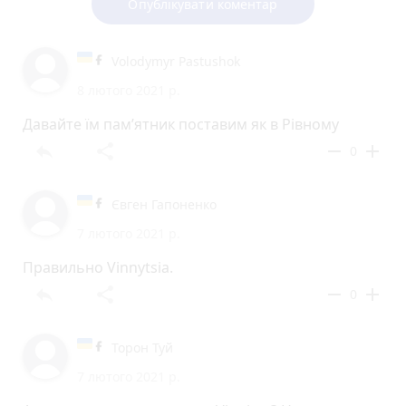
Опублікувати коментар
Volodymyr Pastushok
8 лютого 2021 р.
Давайте їм пам’ятник поставим як в Рівному
reply
share
remove
add
0
Євген Гапоненко
7 лютого 2021 р.
Правильно Vinnytsia.
reply
share
remove
add
0
Торон Туй
7 лютого 2021 р.