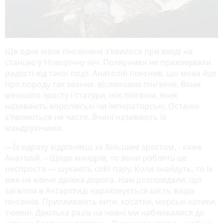
Ще одне мале пінгвіненя з’явилося при вході на
станцію у Новорічну ніч. Полярники не приховували
радості від такої події. Анатолій пояснив, що мова йде
про породу так званих віслюкових пінгвінів. Вони
меншого зросту і статури, ніж пінгвіни, яких
називають королівські чи імператорські. Останні
з’являються не часто. Вчені називають їх
мандруючими.
—Їх одразу відрізняєш за більшим зростом, - каже
Анатолій. – Щодо мандрів, то вони роблять це
неспроста — шукають собі пару. Коли знайдуть, то їх
вже не кличе далека дорога. Нам розповідали, що
загалом в Антарктиді нараховується шість видів
пінгвінів. Припливають кити, косатки, морські котики,
тюлені. Декілька разів на човні ми наближалися до