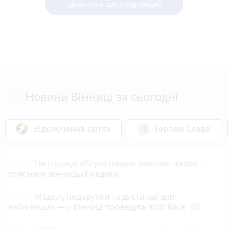
Дивитись ще 3 відповідей
Новини Вінниці за сьогодні
Відключення світла
Героям Слава!
21:01
Чи справді яблуко щодня замінює лікаря —
пояснили вінницькі медики
20:11
Медалі, подарунки та дистанції для
найменших — у Вінниці проведуть Kids Race
photo_camera