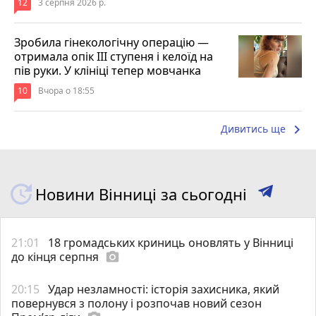
12
3 серпня 2026 р.
Зробила гінекологічну операцію —
отримала опік ІІІ ступеня і келоїд на
пів руки. У клініці тепер мовчанка
10
Вчора о 18:55
keyboard_arrow_right
Дивитись ще
Новини Вінниці за сьогодні
21:01
18 громадських криниць оновлять у Вінниці
до кінця серпня
photo_camera
20:15
Удар незламності: історія захисника, який
повернувся з полону і розпочав новий сезон