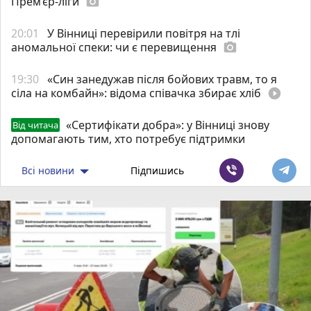
Прем’єр-ліги
photo_camera
20:01
У Вінниці перевірили повітря на тлі
аномальної спеки: чи є перевищення
photo_camera
19:30
«Син занедужав після бойових травм, то я
сіла на комбайн»: відома співачка збирає хліб
play_circle_filled
«Сертифікати добра»: у Вінниці знову
Від читача
допомагають тим, хто потребує підтримки
Всі новини
Підпишись