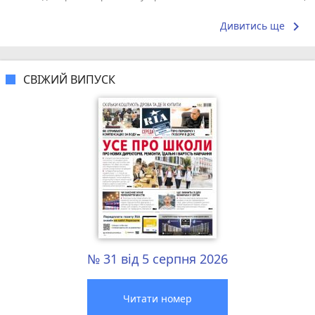
працівники, завжди допоможуть із вибором,...
гарному нас
keyboard_arrow_right
Дивитись ще
СВІЖИЙ ВИПУСК
№ 31 від 5 серпня 2026
Читати номер