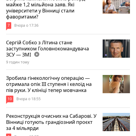
майже 1,2 мільйона заяв. Які
університети у Вінниці стали
фаворитами?
7
Вчора о 17:36
Сергій Собко з Літина стане
заступником Головнокомандувача
ЗСУ — ЗМІ
play_circle_filled
9 годин тому
Зробила гінекологічну операцію —
отримала опік ІІІ ступеня і келоїд на
пів руки. У клініці тепер мовчанка
10
Вчора о 18:55
Реконструкція очисних на Сабарові. У
Вінниці готують грандіозний проєкт
за 4 мільярди