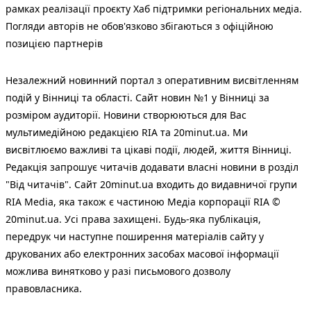
рамках реалізації проєкту Хаб підтримки регіональних медіа.
Погляди авторів не обов'язково збігаються з офіційною
позицією партнерів
Незалежний новинний портал з оперативним висвітленням
подій у Вінниці та області. Сайт новин №1 у Вінниці за
розміром аудиторії. Новини створюються для Вас
мультимедійною редакцією RIA та 20minut.ua. Ми
висвітлюємо важливі та цікаві події, людей, життя Вінниці.
Редакція запрошує читачів додавати власні новини в розділ
"Від читачів". Сайт 20minut.ua входить до видавничої групи
RIA Media, яка також є частиною Медіа корпорації RIA ©
20minut.ua. Усі права захищені. Будь-яка публiкацiя,
передрук чи наступне поширення матеріалів сайту у
друкованих або електронних засобах масової інформації
можлива винятково у разі письмового дозволу
правовласника.