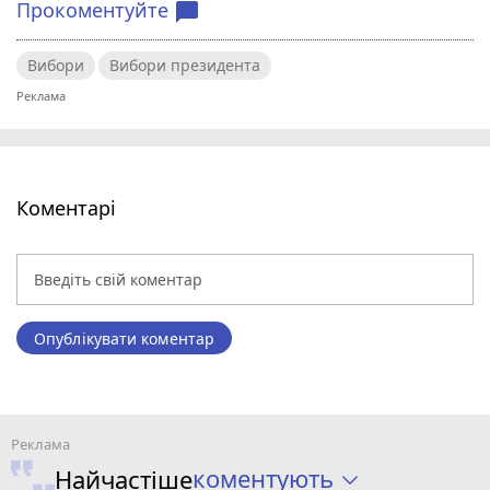
Прокоментуйте
chat_bubble
Вибори
Вибори президента
Коментарі
Опублікувати коментар
коментують
Найчастіше