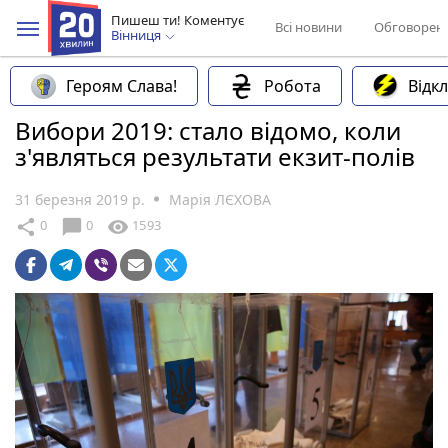
Пишеш ти! Коментує
Всі новини
Обговорен
Вінниця
Героям Слава!
Робота
Відк
Вибори 2019: стало відомо, коли
з'являться результати екзит-полів
31 березня 2019 р.
Марія ЛЄХОВА
chat_bubble
share
visibility
0
0
1593