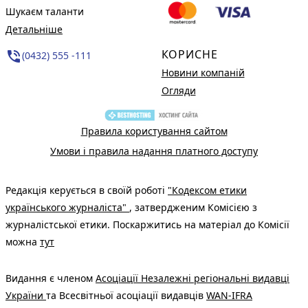
Шукаєм таланти
Детальніше
КОРИСНЕ
phone_in_talk
(0432) 555 -111
Новини компаній
Огляди
Правила користування сайтом
Умови і правила надання платного доступу
Редакція керується в своїй роботі
"Кодексом етики
українського журналіста"
, затвердженим Комісією з
журналістської етики. Поскаржитись на матеріал до Комісії
можна
тут
Видання є членом
Асоціації Незалежні регіональні видавці
України
та Всесвітньої асоціації видавців
WAN-IFRA