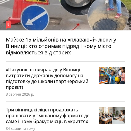
9
Майже 15 мільйонів на «плаваючі» люки у
Вінниці: хто отримав підряд і чому місто
відмовляється від старих
«Пакунок школяра»: де у Вінниці
витратити державну допомогу на
підготовку до школи (партнерський
проєкт)
3 серпня 2026 р.
Три вінницькі ліцеї продовжать
працювати у змішаному форматі: де
саме і чому бракує місць в укриттях
34 хвилини тому