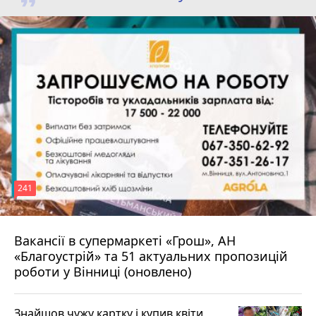
241
Вакансії в супермаркеті «Грош», АН
4 серпня 2026 р.
«Благоустрій» та 51 актуальних пропозицій
роботи у Вінниці (оновлено)
Знайшов чужу картку і купив квіти