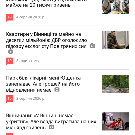
майже на 20 тисяч гривень
19
4 серпня 2026 р.
Квартири у Вінниці та майно на
десятки мільйонів: ДБР оголосило
підозру екслогісту Повітряних сил
photo_camera
play_circle_filled
19
8 годин тому
Парк біля лікарні імені Ющенка
занепадає. Але грошей на його
відновлення немає
photo_camera
15
3 серпня 2026 р.
Вінничани: «У Вінниці немає
укриттів». Але влада витратила на них
мільярд гривень
photo_camera