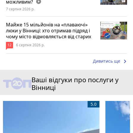
можливим?
play_circle_filled
7 серпня 2026 р.
Майже 15 мільйонів на «плаваючі»
люки у Вінниці: хто отримав підряд і
чому місто відмовляється від старих
12
6 серпня 2026 р.
keyboard_arrow_right
Дивитись ще
Ваші відгуки про послуги у
Вінниці
5.0