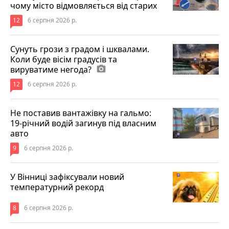
чому місто відмовляється від старих
12
6 серпня 2026 р.
Сунуть грози з градом і шквалами.
Коли буде вісім градусів та
вируватиме негода?
photo_camera
12
6 серпня 2026 р.
Не поставив вантажівку на гальмо:
19-річний водій загинув під власним
авто
9
6 серпня 2026 р.
У Вінниці зафіксували новий
температурний рекорд
8
6 серпня 2026 р.