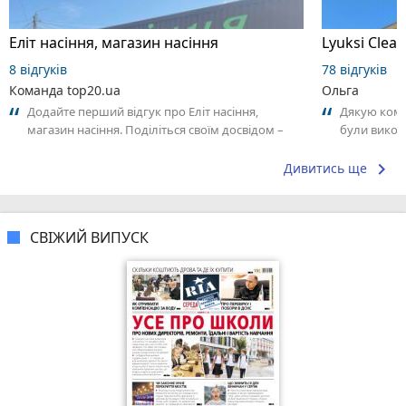
Еліт насіння, магазин насіння
Lyuksi Clean
8 відгуків
78 відгуків
Команда top20.ua
Ольга
Додайте перший відгук про Еліт насіння,
Дякую коман
магазин насіння. Поділіться своїм досвідом –
були викон
що Вам сподобалось, а що ні! Це допоможе...
ставленням
задоволена,
keyboard_arrow_right
Дивитись ще
СВІЖИЙ ВИПУСК