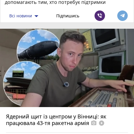
допомагають тим, хто потребує підтримки
Всі новини
Підпишись
Ядерний щит із центром у Вінниці: як
працювала 43-тя ракетна армія
photo_camera
play_circle_filled