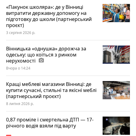
«Пакунок школяра»: де у Вінниці
витратити державну допомогу на
підготовку до школи (партнерський
проєкт)
3 серпня 2026 р.
Вінницька «однушка» дорожча за
одеську: що коїться з ринком
нерухомості
photo_camera
Вчора о 14:24
Кращі меблеві магазини Вінниці: де
купити сучасні, стильні та якісні меблі
(партнерський проєкт)
8 липня 2026 р.
0,87 проміле і смертельна ДТП — 17-
річного водія взяли під варту