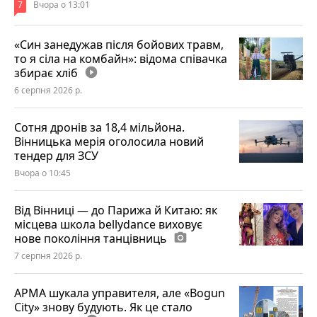
7
Вчора о 13:01
«Син занедужав після бойових травм,
то я сіла на комбайн»: відома співачка
збирає хліб
play_circle_filled
6 серпня 2026 р.
Сотня дронів за 18,4 мільйона.
Вінницька мерія оголосила новий
тендер для ЗСУ
Вчора о 10:45
Від Вінниці — до Парижа й Китаю: як
місцева школа bellydance виховує
нове покоління танцівниць
photo_camera
7 серпня 2026 р.
АРМА шукала управителя, але «Bogun
City» знову будують. Як це стало