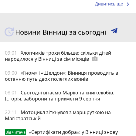
keyboard_arrow_right
Дивитись ще
Новини Вінниці за сьогодні
09:01
Хлопчиків трохи більше: скільки дітей
народилося у Вінниці за сім місяців
photo_camera
09:00
«Гном» і «Шелдон»: Вінниця проводить в
останню путь двох полеглих воїнів
08:01
Сьогодні вітаємо Марію та книголюбів.
Історія, заборони та прикмети 9 серпня
22:11
Мотоцикл зіткнувся з маршруткою на
Магістратській
«Сертифікати добра»: у Вінниці знову
Від читача