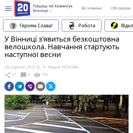
Пишеш ти! Коментує
Всі новини
Обговорен
Вінниця
Героям Слава!
Робота
Відк
У Вінниці з’явиться безкоштовна
велошкола. Навчання стартують
наступної весни
28 серпня 2017 р.
Марія ЛЄХОВА
chat_bubble
share
visibility
27
0
750