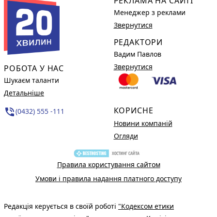
РЕКЛАМА НА САЙТІ
Менеджер з реклами
Звернутися
РЕДАКТОРИ
Вадим Павлов
Звернутися
РОБОТА У НАС
Шукаєм таланти
Детальніше
КОРИСНЕ
phone_in_talk
(0432) 555 -111
Новини компаній
Огляди
Правила користування сайтом
Умови і правила надання платного доступу
Редакція керується в своїй роботі
"Кодексом етики