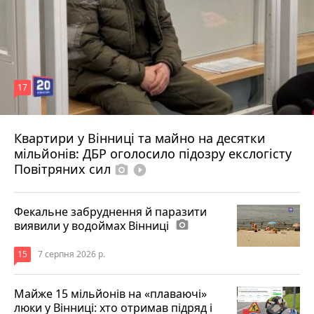
17
Квартири у Вінниці та майно на десятки
6 серпня 2026 р.
мільйонів: ДБР оголосило підозру екслогісту
Повітряних сил
photo_camera
play_circle_filled
Фекальне забруднення й паразити
виявили у водоймах Вінниці
photo_camera
15
7 серпня 2026 р.
Майже 15 мільйонів на «плаваючі»
люки у Вінниці: хто отримав підряд і