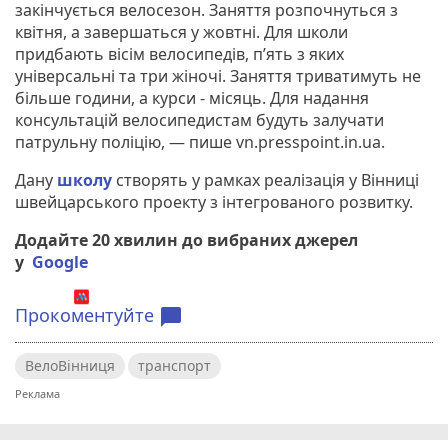
закінчується велосезон. Заняття розпочнуться з
квітня, а завершаться у жовтні. Для школи
придбають вісім велосипедів, п’ять з яких
універсальні та три жіночі. Заняття триватимуть не
більше години, а курси - місяць. Для надання
консультацій велосипедистам будуть залучати
патрульну поліцію, — пише vn.presspoint.in.ua.
Дану
школу
створять у рамках реалізація у Вінниці
швейцарського проекту з інтегрованого розвитку.
Додайте 20 хвилин до вибраних джерел
у
Google
Прокоментуйте
chat_bubble
ВелоВінниця
транспорт