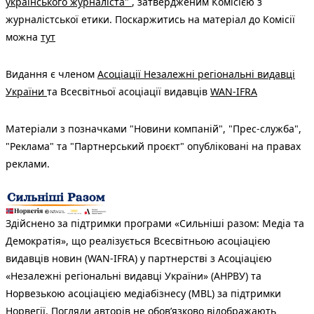
українського журналіста"
, затвердженим Комісією з
журналістської етики. Поскаржитись на матеріал до Комісії
можна
тут
Видання є членом
Асоціації Незалежні регіональні видавці
України
та Всесвітньої асоціації видавців
WAN-IFRA
Матеріали з позначками "Новини компаній", "Прес-служба",
"Реклама" та "Партнерський проєкт" опубліковані на правах
реклами.
Здійснено за підтримки програми «Сильніші разом: Медіа та
Демократія», що реалізується Всесвітньою асоціацією
видавців новин (WAN-IFRA) у партнерстві з Асоціацією
«Незалежні регіональні видавці України» (АНРВУ) та
Норвезькою асоціацією медіабізнесу (MBL) за підтримки
Норвегії. Погляди авторів не обов’язково відображають