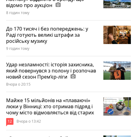
відомо про аукціон
photo_camera
8 годин тому
До 170 тисяч і без попереджень: у
Раді готують великі штрафи за
російську музику
9 годин тому
Удар незламності: історія захисника,
який повернувся з полону і розпочав
новий сезон Прем’єр-ліги
photo_camera
Вчора о 20:15
Майже 15 мільйонів на «плаваючі»
люки у Вінниці: хто отримав підряд і
чому місто відмовляється від старих
12
Вчора о 13:42