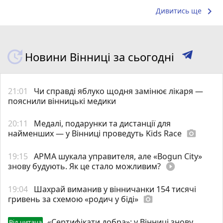
keyboard_arrow_right
Дивитись ще
Новини Вінниці за сьогодні
21:01
Чи справді яблуко щодня замінює лікаря —
пояснили вінницькі медики
20:11
Медалі, подарунки та дистанції для
найменших — у Вінниці проведуть Kids Race
photo_camera
19:15
АРМА шукала управителя, але «Bogun City»
знову будують. Як це стало можливим?
play_circle_filled
19:04
Шахрай виманив у вінничанки 154 тисячі
гривень за схемою «родич у біді»
photo_camera
«Сертифікати добра»: у Вінниці знову
Від читача