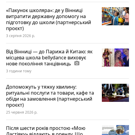
«Пакунок школяра»: де у Вінниці
витратити державну допомогу на
підготовку до школи (партнерський
проєкт)
3 серпня 2026 р.
Від Вінниці — до Парижа й Китаю: як
місцева школа bellydance виховує
нове покоління танцівниць
photo_camera
3 години тому
Допоможуть у тяжку хвилину:
ритуальні послуги та товари, кафе та
обіди на замовлення (партнерський
проєкт)
25 червня 2026 р.
Після шести років простою «Мою
Ластівку» віддають в оренду. Що