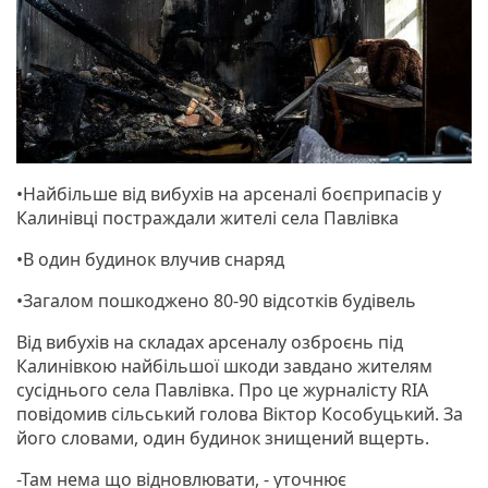
•Найбільше від вибухів на арсеналі боєприпасів у
Калинівці постраждали жителі села Павлівка
•В один будинок влучив снаряд
•Загалом пошкоджено 80-90 відсотків будівель
Від вибухів на складах арсеналу озброєнь під
Калинівкою найбільшої шкоди завдано жителям
сусіднього села Павлівка. Про це журналісту RIA
повідомив сільський голова Віктор Кособуцький. За
його словами, один будинок знищений вщерть.
-Там нема що відновлювати, - уточнює