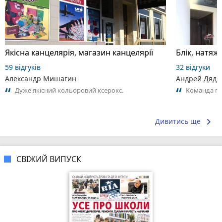
Якісна канцелярія, магазин канцелярії
Блік, натяжн
59 відгуків
32 відгуки
Александр Мишагин
Андрей Дяди
Дуже якісний кольоровий ксерокс.
Команда пр
keyboard_arrow_right
Дивитись ще
СВІЖИЙ ВИПУСК