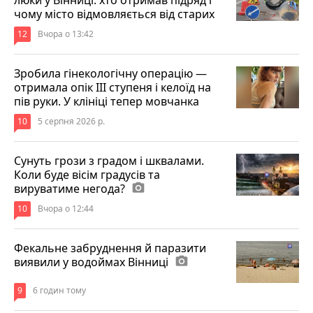
чому місто відмовляється від старих
12
Вчора о 13:42
Зробила гінекологічну операцію —
отримала опік ІІІ ступеня і келоїд на
пів руки. У клініці тепер мовчанка
10
5 серпня 2026 р.
Сунуть грози з градом і шквалами.
Коли буде вісім градусів та
вируватиме негода?
photo_camera
10
Вчора о 12:44
Фекальне забруднення й паразити
виявили у водоймах Вінниці
photo_camera
9
6 годин тому