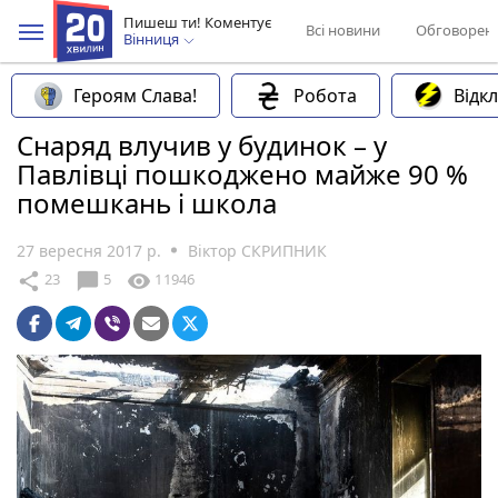
Пишеш ти! Коментує
Всі новини
Обговорен
Вінниця
Героям Слава!
Робота
Відк
Снаряд влучив у будинок – у
Павлівці пошкоджено майже 90 %
помешкань і школа
27 вересня 2017 р.
Віктор СКРИПНИК
chat_bubble
share
visibility
23
5
11946