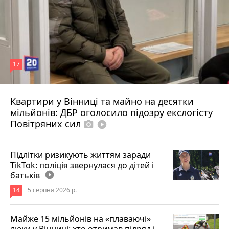
17
Квартири у Вінниці та майно на десятки
Вчора о 10:37
мільйонів: ДБР оголосило підозру екслогісту
Повітряних сил
photo_camera
play_circle_filled
Підлітки ризикують життям заради
TikTok: поліція звернулася до дітей і
батьків
play_circle_filled
14
5 серпня 2026 р.
Майже 15 мільйонів на «плаваючі»
люки у Вінниці: хто отримав підряд і