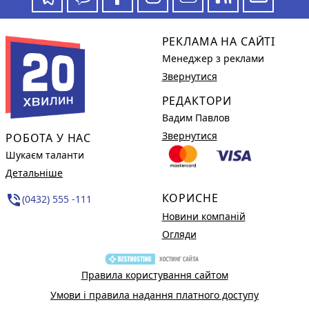
РЕКЛАМА НА САЙТІ
Менеджер з реклами
Звернутися
РЕДАКТОРИ
Вадим Павлов
Звернутися
РОБОТА У НАС
Шукаєм таланти
Детальніше
КОРИСНЕ
phone_in_talk
(0432) 555 -111
Новини компаній
Огляди
Правила користування сайтом
Умови і правила надання платного доступу