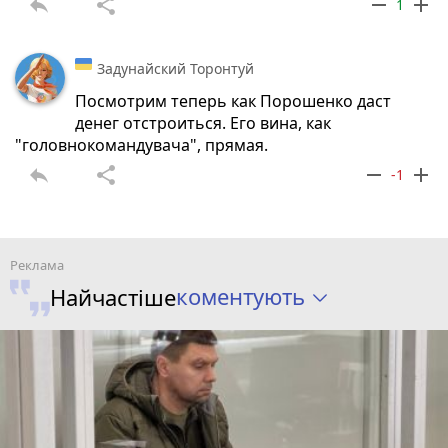
reply
share
remove
add
1
Задунайский Торонтуй
Посмотрим теперь как Порошенко даст
денег отстроиться. Его вина, как
"головнокомандувача", прямая.
reply
share
remove
add
-1
коментують
Найчастіше