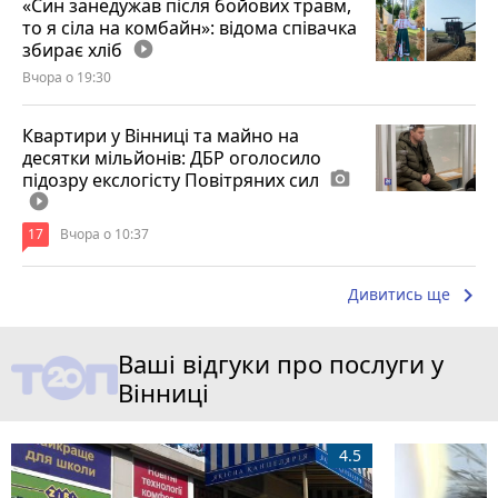
«Син занедужав після бойових травм,
то я сіла на комбайн»: відома співачка
збирає хліб
play_circle_filled
Вчора о 19:30
Квартири у Вінниці та майно на
десятки мільйонів: ДБР оголосило
підозру екслогісту Повітряних сил
photo_camera
play_circle_filled
17
Вчора о 10:37
keyboard_arrow_right
Дивитись ще
Ваші відгуки про послуги у
Вінниці
4.5