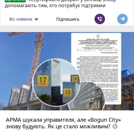
допомагають тим, хто потребує підтримки
Всі новини
Підпишись
АРМА шукала управителя, але «Bogun City»
знову будують. Як це стало можливим?
play_circle_filled