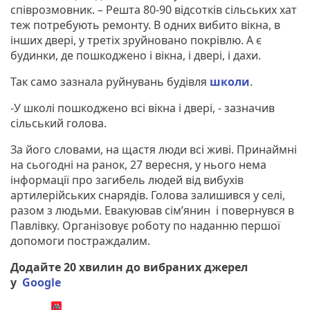
співрозмовник. – Решта 80-90 відсотків сільських хат
теж потребують ремонту. В одних вибито вікна, в
інших двері, у третіх зруйновано покрівлю. А є
будинки, де пошкоджено і вікна, і двері, і дахи.
Так само зазнала руйнувань будівля
школи
.
-У школі пошкоджено всі вікна і двері, - зазначив
сільський голова.
За його словами, на щастя люди всі живі. Принаймні
на сьогодні на ранок, 27 вересня, у нього нема
інформації про загибель людей від вибухів
артилерійських снарядів. Голова залишився у селі,
разом з людьми. Евакуював сім’янин і повернувся в
Павлівку. Організовує роботу по наданню першої
допомоги постраждалим.
Додайте 20 хвилин до вибраних джерел
у
Google