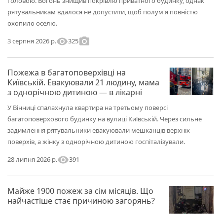
головою. Вогонь знищив покрівлю приватного будинку, однак
рятувальникам вдалося не допустити, щоб полум'я повністю
охопило оселю.
visibility
photo_camera
325
3 серпня 2026 р.
Пожежа в багатоповерхівці на
Київській. Евакуювали 21 людину, мама
з однорічною дитиною — в лікарні
У Вінниці спалахнула квартира на третьому поверсі
багатоповерхового будинку на вулиці Київській. Через сильне
задимлення рятувальники евакуювали мешканців верхніх
поверхів, а жінку з однорічною дитиною госпіталізували.
visibility
391
28 липня 2026 р.
Майже 1900 пожеж за сім місяців. Що
найчастіше стає причиною загорянь?