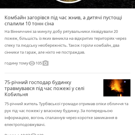
Комбайн загорівся під час жнив, а дитячі пустощі
спалили 10 тонн сіна
На Вінниччині за минулу добу рятувальники ліквідували 20
пожеж, більшість із яких виникла на відкритих територіях через
спеку та людську необережність. Також горіли комбайн, два
сінники та гараж, але ніхто не постраждав.
visibility
photo_camera
105
годину тому
75-річний господар будинку
травмувався під час пожежі у селі
Кобильня
75-річний житель Турбівської громади отримав опіки обличчя та
рук під час пожежі у власному будинку. За попередньою
інформацією, вогонь спалахнув через коротке замикання в
електроподовжувачі.