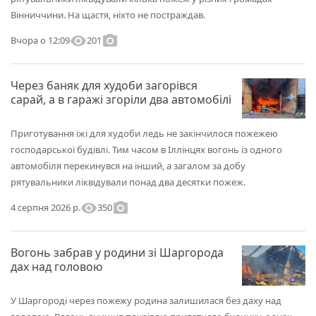
Вінниччини. На щастя, ніхто не постраждав.
visibility
photo_camera
201
Вчора о 12:09
Через баняк для худоби загорівся
сарай, а в гаражі згоріли два автомобілі
Приготування їжі для худоби ледь не закінчилося пожежею
господарської будівлі. Тим часом в Іллінцях вогонь із одного
автомобіля перекинувся на інший, а загалом за добу
рятувальники ліквідували понад два десятки пожеж.
visibility
photo_camera
350
4 серпня 2026 р.
Вогонь забрав у родини зі Шаргорода
дах над головою
У Шаргороді через пожежу родина залишилася без даху над