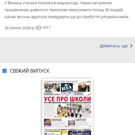
У Вінниці сталася пожежа в медзакладі. Через загоряння
працівникам довелося терміново евакуювати понад 30 людей,
однак вогонь вдалося ліквідувати ще до прибуття рятувальників.
visibility
1617
26 липня 2026 р.
keyboard_arrow_right
Дивитись ще
СВІЖИЙ ВИПУСК