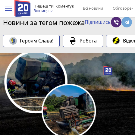
Пишеш ти! Коментує
Всі новини
Обговорен
Вінниця
Новини за тегом пожежа
Підпишись
Героям Слава!
Робота
Відк