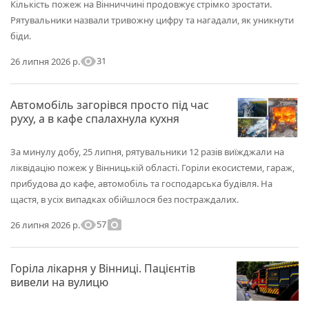
Кількість пожеж на Вінниччині продовжує стрімко зростати.
Рятувальники назвали тривожну цифру та нагадали, як уникнути
біди.
visibility
31
26 липня 2026 р.
Автомобіль загорівся просто під час
руху, а в кафе спалахнула кухня
За минулу добу, 25 липня, рятувальники 12 разів виїжджали на
ліквідацію пожеж у Вінницькій області. Горіли екосистеми, гараж,
прибудова до кафе, автомобіль та господарська будівля. На
щастя, в усіх випадках обійшлося без постраждалих.
visibility
photo_camera
57
26 липня 2026 р.
Горіла лікарня у Вінниці. Пацієнтів
вивели на вулицю