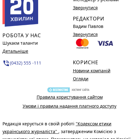
Звернутися
РЕДАКТОРИ
Вадим Павлов
Звернутися
РОБОТА У НАС
Шукаєм таланти
Детальніше
КОРИСНЕ
phone_in_talk
(0432) 555 -111
Новини компаній
Огляди
Правила користування сайтом
Умови і правила надання платного доступу
Редакція керується в своїй роботі
"Кодексом етики
українського журналіста"
, затвердженим Комісією з