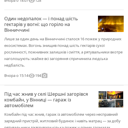
visibility
128
Вчора о 18:07
Один недопалок — і понад шість
гектарів у вогні: що горіло на
Вінниччині
Лише за один день на Вінниччині сталося 16 пожеж у природних
екосистемах. Вогонь знищив понад шість гектарів сухої
рослинності, пожнивних залишків і сміття, а рятувальники вкотре
наголошують: майже всі загоряння спричинила людська
недбалість.
visibility
photo_camera
194
Вчора о 15:14
Під час жнив у селі Шершні загорівся
комбайн, у Вінниці — гараж із
автомобілем
Комбайн під час жнив, гараж із автомобілем через несправний
зарядний пристрій, житловий будинок і навіть матрац — за добу
рятувальники ліквідували кілька пожеж у різних громадах