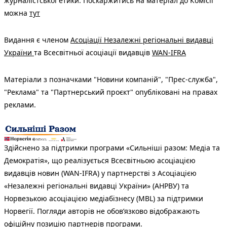
журналістської етики. Поскаржитись на матеріал до Комісії
можна
тут
Видання є членом
Асоціації Незалежні регіональні видавці
України
та Всесвітньої асоціації видавців
WAN-IFRA
Матеріали з позначками "Новини компаній", "Прес-служба",
"Реклама" та "Партнерський проєкт" опубліковані на правах
реклами.
Здійснено за підтримки програми «Сильніші разом: Медіа та
Демократія», що реалізується Всесвітньою асоціацією
видавців новин (WAN-IFRA) у партнерстві з Асоціацією
«Незалежні регіональні видавці України» (АНРВУ) та
Норвезькою асоціацією медіабізнесу (MBL) за підтримки
Норвегії. Погляди авторів не обов’язково відображають
офіційну позицію партнерів програми.