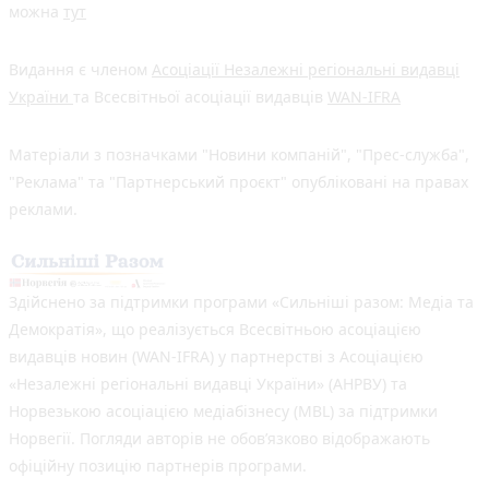
можна
тут
Видання є членом
Асоціації Незалежні регіональні видавці
України
та Всесвітньої асоціації видавців
WAN-IFRA
Матеріали з позначками "Новини компаній", "Прес-служба",
"Реклама" та "Партнерський проєкт" опубліковані на правах
реклами.
Здійснено за підтримки програми «Сильніші разом: Медіа та
Демократія», що реалізується Всесвітньою асоціацією
видавців новин (WAN-IFRA) у партнерстві з Асоціацією
«Незалежні регіональні видавці України» (АНРВУ) та
Норвезькою асоціацією медіабізнесу (MBL) за підтримки
Норвегії. Погляди авторів не обов’язково відображають
офіційну позицію партнерів програми.