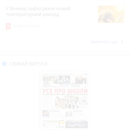
У Вінниці зафіксували новий
температурний рекорд
8
6 серпня 2026 р.
keyboard_arrow_right
Дивитись ще
СВІЖИЙ ВИПУСК