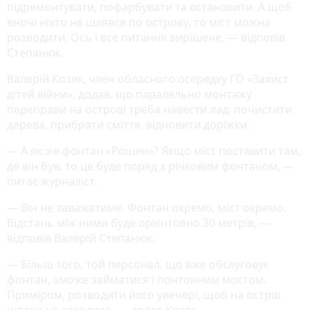
підремонтувати, пофарбувати та встановити. А щоб
вночі ніхто не шлявся по острову, то міст можна
розводити. Ось і все питання вирішене, — відповів
Степанюк.
Валерій Козяк, член обласного осередку ГО «Захист
дітей війни», додав, що паралельно монтажу
переправи на острові треба навести лад: почистити
дерева, прибрати сміття, відновити доріжки.
— А як же фонтан «Рошен»? Якщо міст поставити там,
де він був, то це буде поряд з річковим фонтаном, —
питає журналіст.
— Він не заважатиме. Фонтан окремо, міст окремо.
Відстань між ними буде орієнтовно 30 метрів, —
відповів Валерій Степанюк.
— Більш того, той персонал, що вже обслуговує
фонтан, зможе займатися і понтонним мостом.
Приміром, розводити його увечері, щоб на острів
шпана не заходила, — додав Козяк.