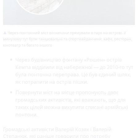
Через понтонний міст вінничани прямували в парк на острові. У
минулому тут були танцювальні та спортмайданчики, кафе, ресторан,
кінотеатр та багато іншого
Через будівництво фонтану «Рошен» острів
Кемпа відділили від набережної — до 2010-го тут
була понтонна переправа. Це був єдиний шлях,
як потрапити на острів пішки.
Повернути міст на місце пропонують двоє
громадських активістів, які вважають, що для
таких цілей можна викупити списані армійські
понтони.
Громадські активісти Валерій Козяк і Валерій
Степанюк, які раніше говорили про
потребу