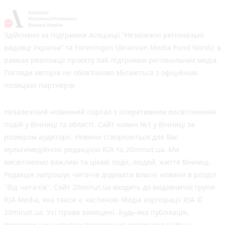
Здійснено за підтримки Асоціації “Незалежні регіональні
видавці України” та Foreningen Ukrainian Media Fund Nordic в
рамках реалізації проєкту Хаб підтримки регіональних медіа.
Погляди авторів не обов'язково збігаються з офіційною
позицією партнерів
Незалежний новинний портал з оперативним висвітленням
подій у Вінниці та області. Сайт новин №1 у Вінниці за
розміром аудиторії. Новини створюються для Вас
мультимедійною редакцією RIA та 20minut.ua. Ми
висвітлюємо важливі та цікаві події, людей, життя Вінниці.
Редакція запрошує читачів додавати власні новини в розділ
"Від читачів". Сайт 20minut.ua входить до видавничої групи
RIA Media, яка також є частиною Медіа корпорації RIA ©
20minut.ua. Усі права захищені. Будь-яка публiкацiя,
передрук чи наступне поширення матеріалів сайту у