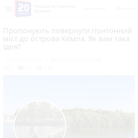
Пишеш ти! Коментує
Всі новини
Обговорен
Вінниця
Пропонують повернути понтонний
міст до острова Кемпа. Як вам така
ідея?
12 вересня 2023 р.
Валерій ЧУДНОВСЬКИЙ
chat_bubble
share
visibility
5
146
2684