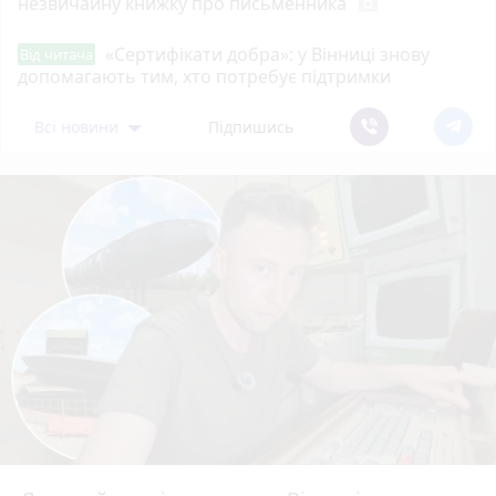
незвичайну книжку про письменника
photo_camera
«Сертифікати добра»: у Вінниці знову
Від читача
допомагають тим, хто потребує підтримки
Всі новини
Підпишись