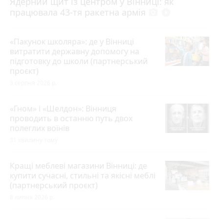
Ядерний щит із центром у Вінниці: як
працювала 43-тя ракетна армія
photo_camera
play_circle_filled
«Пакунок школяра»: де у Вінниці
витратити державну допомогу на
підготовку до школи (партнерський
проєкт)
3 серпня 2026 р.
«Гном» і «Шелдон»: Вінниця
проводить в останню путь двох
полеглих воїнів
31 хвилину тому
Кращі меблеві магазини Вінниці: де
купити сучасні, стильні та якісні меблі
(партнерський проєкт)
8 липня 2026 р.