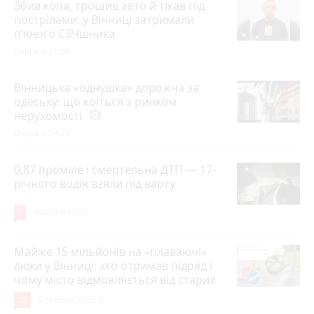
Збив копа, трощив авто й тікав під
пострілами: у Вінниці затримали
п’яного СЗЧшника
Вчора о 21:58
Вінницька «однушка» дорожча за
одеську: що коїться з ринком
нерухомості
photo_camera
Вчора о 14:24
0,87 проміле і смертельна ДТП — 17-
річного водія взяли під варту
7
Вчора о 13:01
Майже 15 мільйонів на «плаваючі»
люки у Вінниці: хто отримав підряд і
чому місто відмовляється від старих
12
6 серпня 2026 р.