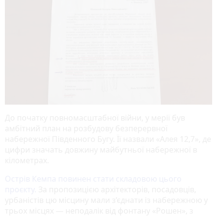
До початку повномасштабної війни, у мерії був
амбітний план на розбудову безперервної
набережної Південного Бугу. Її назвали «Алея 12,7», де
цифри значать довжину майбутньої набережної в
кілометрах.
Острів Кемпа повинен стати складовою цього
проєкту.
За пропозицією архітекторів, посадовців,
урбаністів цю місцину мали з’єднати із набережною у
трьох місцях — неподалік від фонтану «Рошен», з