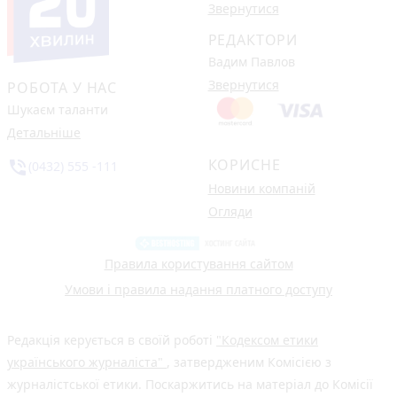
Звернутися
РЕДАКТОРИ
Вадим Павлов
Звернутися
РОБОТА У НАС
Шукаєм таланти
Детальніше
КОРИСНЕ
phone_in_talk
(0432) 555 -111
Новини компаній
Огляди
Правила користування сайтом
Умови і правила надання платного доступу
Редакція керується в своїй роботі
"Кодексом етики
українського журналіста"
, затвердженим Комісією з
журналістської етики. Поскаржитись на матеріал до Комісії