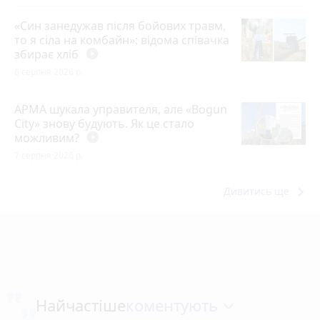
«Син занедужав після бойових травм,
то я сіла на комбайн»: відома співачка
збирає хліб
play_circle_filled
6 серпня 2026 р.
АРМА шукала управителя, але «Bogun
City» знову будують. Як це стало
можливим?
play_circle_filled
7 серпня 2026 р.
keyboard_arrow_right
Дивитись ще
коментують
Найчастіше