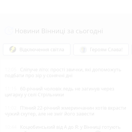
Новини Вінниці за сьогодні
Відключення світла
Героям Слава!
12:05
Сліпуче літо: прості звички, які допоможуть
подбати про зір у сонячні дні
11:15
60-річний чоловік ледь не загинув через
цигарку у селі Стрільники
11:02
П’яний 22-річний жмеринчанин хотів вкрасти
чужий скутер, але не зміг його завести
10:44
Коцюбинський від А до Я: у Вінниці готують