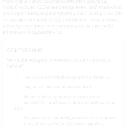
На їх будівництво, за розрахунками у 2020 році,
потрібно було 15,3 мільйона гривень. Цей етап «Алеї
12,7» пропонували реалізувати у 2027-2028 роках. Але
як знаємо, спочатку ковід, а потім повномасштабна
війна суттєво внесли корективи у те, на що треба
витрачати бюджет Вінниці.
ОПИТУВАННЯ
Чи треба повернути понтонний міст на острів
Кемпа?
Так, на це не потрібно мільйони гривень
Так, але після завершення війни
Ні, на благоустрій острова витратять
мільйони гривень, які треба спрямувати на
ЗСУ
Ні, адже на острові буде небезпечно під час
повітряної тривоги. Тут немає укриття