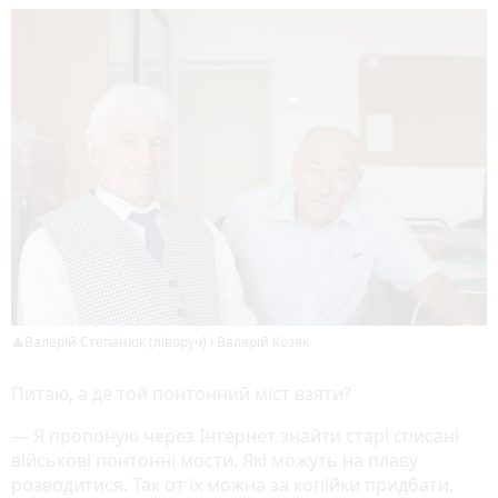
Валерій Степанюк (ліворуч) і Валерій Козяк
Питаю, а де той понтонний міст взяти?
— Я пропоную через Інтернет знайти старі списані
військові понтонні мости. Які можуть на плаву
розводитися. Так от їх можна за копійки придбати,