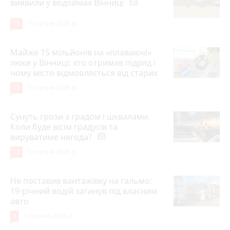
виявили у водоймах Вінниці
photo_camera
15
7 серпня 2026 р.
Майже 15 мільйонів на «плаваючі»
люки у Вінниці: хто отримав підряд і
чому місто відмовляється від старих
12
6 серпня 2026 р.
Сунуть грози з градом і шквалами.
Коли буде вісім градусів та
вируватиме негода?
photo_camera
12
6 серпня 2026 р.
Не поставив вантажівку на гальмо:
19-річний водій загинув під власним
авто
9
6 серпня 2026 р.