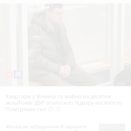
17
Квартири у Вінниці та майно на десятки
6 серпня 2026 р.
мільйонів: ДБР оголосило підозру екслогісту
Повітряних сил
photo_camera
play_circle_filled
Фекальне забруднення й паразити