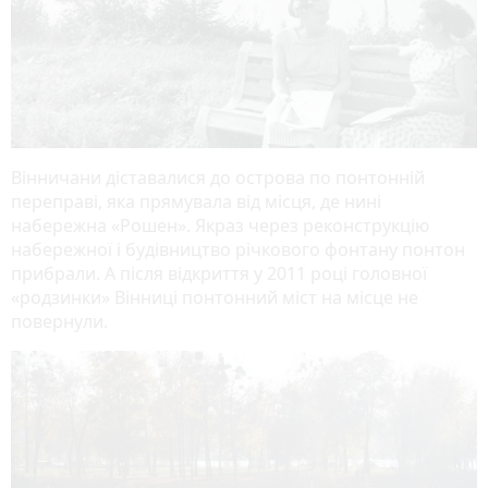
Вінничани діставалися до острова по понтонній
переправі, яка прямувала від місця, де нині
набережна «Рошен». Якраз через реконструкцію
набережної і будівництво річкового фонтану понтон
прибрали. А після відкриття у 2011 році головної
«родзинки» Вінниці понтонний міст на місце не
повернули.