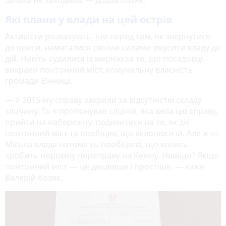
Які плани у влади на цей острів
Активісти розказують, що перед тим, як звернутися
до преси, намагалися своїми силами змусити владу до
дій. Навіть судилися із мерією за те, що посадовці
викрали понтонний міст, комунальну власність
громади Вінниці.
— У 2015-му справу закрили за відсутністю складу
злочину. То я пропонував слідчій, яка вела цю справу,
прийти на набережну, подивитися на те, як діє
понтонний міст та пообіцяв, що вклонюся їй. Але ж ні.
Міська влада натомість пообіцяла, що колись
зробить поромну переправу на Кемпу. Навіщо? Якщо
понтонний міст — це дешевше і простіше, — каже
Валерій Козяк.