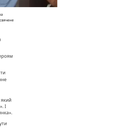
на
исвячене
я
Героям
сти
нне
 який
. І
янка».
ути