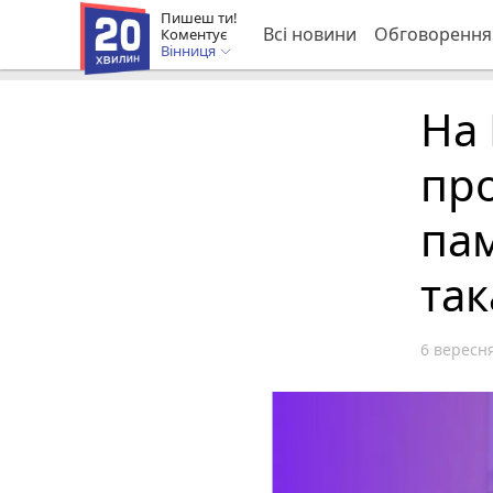
Пишеш ти!
Всі новини
Обговорення
Коментує
Вінниця
На 
пр
пам
так
6 вересня