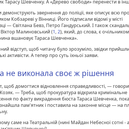
ик Тарасу Шевченку. А «Дерево свободи» перенести в інш
и демонструють звернення до поліції, яке описує всю пр
ком Кобзареві у Вінниці. Його підписали відомі у місті
вці — Світлана Бевз, Петро Гандурський. І також скандал
 Віктор Малиновський (
1
,
2
), який, до слова, є очільнико
чина вшановує Тараса Шевченка».
чний відступ, щоб читачу було зрозуміло, звідки прийшл
кі активісти. А тепер про суть їхньої заяви.
а не виконала своє ж рішення
т, щоб домогтися відновлення справедливості, — говор
 Козяк. — Треба, щоб прокуратура відкрила кримінальне
ення по факту викрадення бюста Тараса Шевченка, пок
 знайшла пам'ятник і поставила на законне місце — на 
ьну.
ому саме на Театральній (нині Майдан Небесної сотні - а
пам'ятник Шевченку?