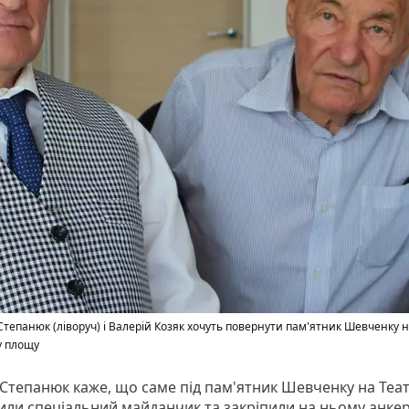
Степанюк (ліворуч) і Валерій Козяк хочуть повернути пам'ятник Шевченку 
у площу
 Степанюк каже, що саме під пам'ятник Шевченку на Теа
или спеціальний майданчик та закріпили на ньому анкер