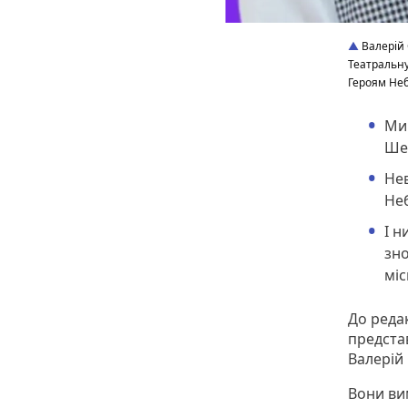
Валерій 
Театральну
Героям Неб
Мин
Шев
Нев
Неб
І н
зно
міс
До редак
представ
Валерій
Вони ви