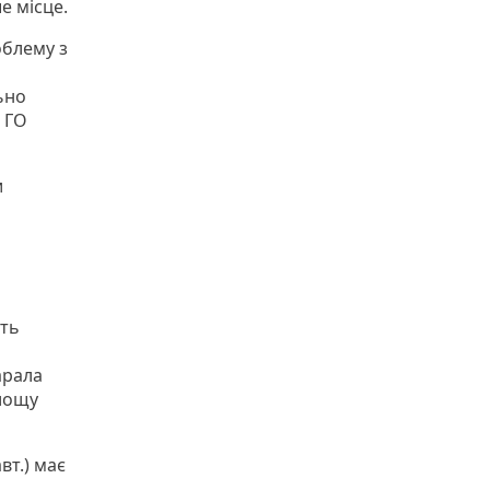
е місце.
облему з
ьно
м ГО
и
ить
арала
площу
вт.) має