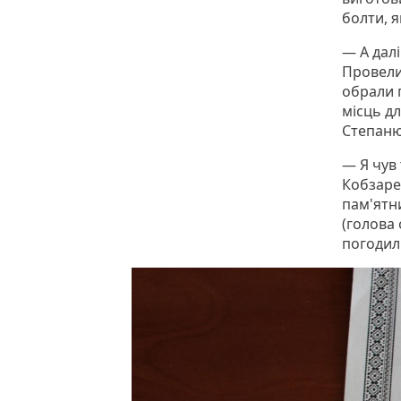
болти, я
— А дал
Провели
обрали 
місць д
Степаню
— Я чув
Кобзарев
пам'ятн
(голова
погодил