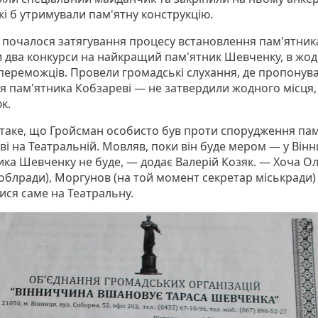
кі б утримували пам'ятну конструкцію.
і почалося затягування процесу встановлення пам'ятник
 два конкурси на найкращий пам'ятник Шевченку, в жо
переможців. Провели громадські слухання, де пропонува
ля пам'ятника Кобзареві — не затвердили жодного місця
к.
 таке, що Гройсман особисто був проти спорудження па
і на Театральній. Мовляв, поки він буде мером — у Вінн
ика Шевченку не буде, — додає Валерій Козяк. — Хоча О
 облради), Моргунов (на той момент секретар міськради)
ися саме на Театральну.