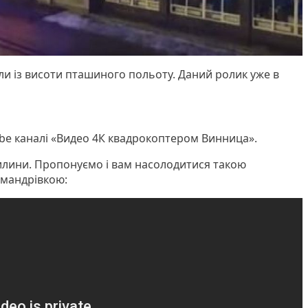
ли із висоти пташиного польоту. Даний ролик уже в
ube каналі «Видео 4К квадрокоптером Винница».
илини. Пропонуємо і вам насолодитися такою
 мандрівкою: