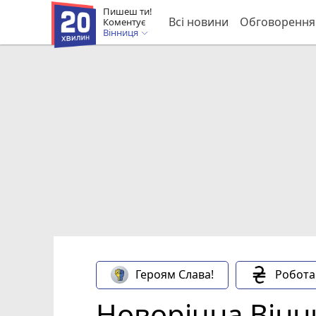
Пишеш ти!
Всі новини
Обговорення
Коментує
Вінниця
Героям Слава!
Робота
Новорічна Вінн