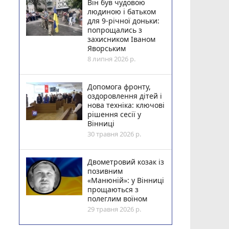
Він був чудовою
людиною і батьком
для 9-річної доньки:
попрощались з
захисником Іваном
Яворським
8 липня 2026 р.
Допомога фронту,
оздоровлення дітей і
нова техніка: ключові
рішення сесії у
Вінниці
30 травня 2026 р.
Двометровий козак із
позивним
«Манюній»: у Вінниці
прощаються з
полеглим воїном
29 травня 2026 р.