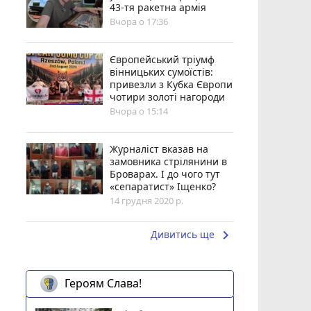
43-тя ракетна армія
Вчора о 17:36
Європейський тріумф
вінницьких сумоїстів:
привезли з Кубка Європи
чотири золоті нагороди
Вчора о 15:14
Журналіст вказав на
замовника стрілянини в
Броварах. І до чого тут
«сепаратист» Іщенко?
14 грудня 2020 р.
keyboard_arrow_right
Дивитись ще
Героям Слава!