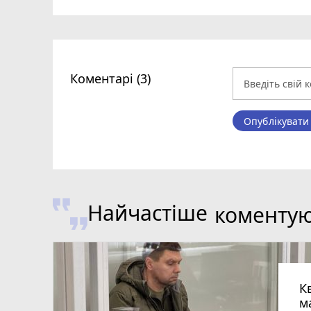
Коментарі (3)
Опублікувати
Найчастіше
коменту
К
м