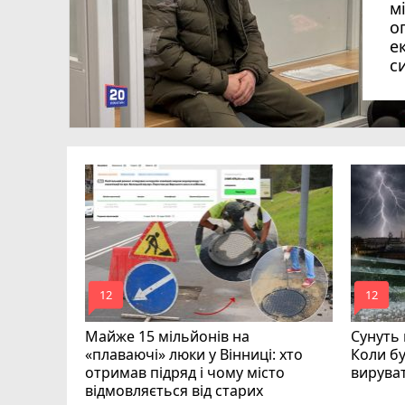
м
о
е
с
вий
mode_comment
mode_comment
12
12
Майже 15 мільйонів на
Сунуть 
«плаваючі» люки у Вінниці: хто
Коли бу
отримав підряд і чому місто
вирува
відмовляється від старих