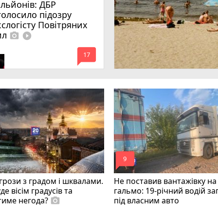
ільйонів: ДБР
голосило підозру
кслогісту Повітряних
ил
photo_camera
play_circle_filled
mode_comment
17
mode_comment
9
грози з градом і шквалами.
Не поставив вантажівку на
де вісім градусів та
гальмо: 19-річний водій за
тиме негода?
під власним авто
photo_camera