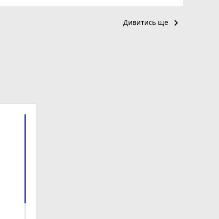
keyboard_arrow_right
Дивитись ще