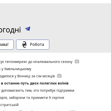
огодні
ава!
Робота
photo_camera
отує тепломережі до опалювального сезону
я у Хмельницькому
photo_camera
одилося у Вінниці за сім місяців
в останню путь двох полеглих воїнів
у допомагають тим, хто потребує підтримки
торія, заборони та прикмети 9 серпня
стратській