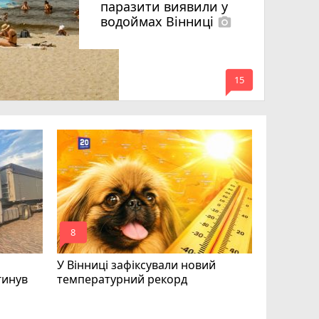
паразити виявили у
водоймах Вінниці
photo_camera
mode_comment
15
Майже 15
«плаваючі
отримав п
відмовляє
mode_comment
mode_comment
8
12
У Вінниці зафіксували новий
гинув
температурний рекорд