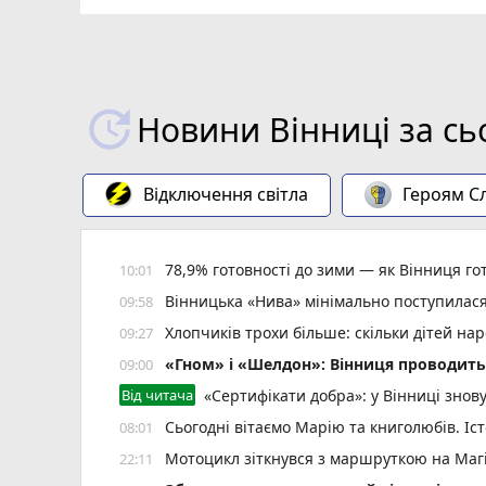
Новини Вінниці за сь
Відключення світла
Героям Сл
78,9% готовності до зими — як Вінниця г
10:01
Вінницька «Нива» мінімально поступилас
09:58
Хлопчиків трохи більше: скільки дітей нар
09:27
«Гном» і «Шелдон»: Вінниця проводить 
09:00
Від читача
«Сертифікати добра»: у Вінниці знов
Сьогодні вітаємо Марію та книголюбів. Іс
08:01
Мотоцикл зіткнувся з маршруткою на Магі
22:11