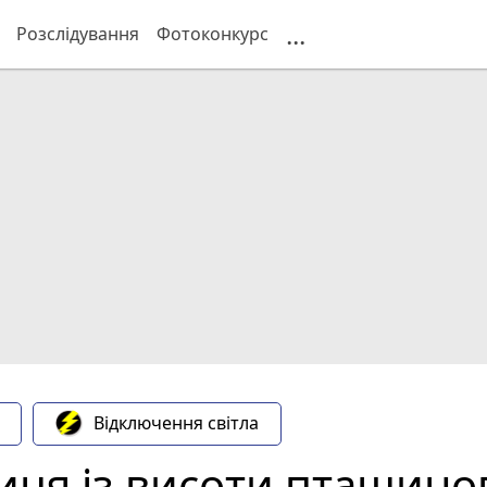
...
Розслідування
Фотоконкурс
Відключення світла
иця із висоти пташино