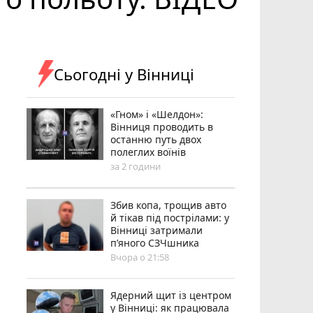
Сьогодні у Вінниці
«Гном» і «Шелдон»:
Вінниця проводить в
останню путь двох
полеглих воїнів
за 2 години
Збив копа, трощив авто
й тікав під пострілами: у
Вінниці затримали
п’яного СЗЧшника
Вчора о 21:58
Ядерний щит із центром
у Вінниці: як працювала