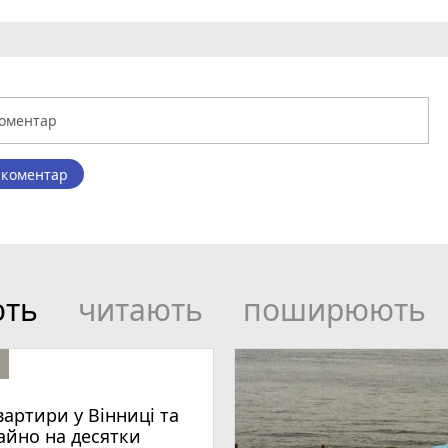
 коментар
ють
читають
поширюють
вартири у Вінниці та
айно на десятки