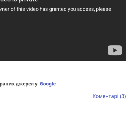
браних джерел у
Google
Коментарі (3)