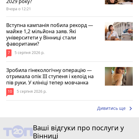
2029 року?
Вчора о 12:21
Вступна кампанія побила рекорд —
майже 1,2 мільйона заяв. Які
університети у Вінниці стали
фаворитами?
7
5 серпня 2026 р.
Зробила гінекологічну операцію —
отримала опік ІІІ ступеня і келоїд на
пів руки. У клініці тепер мовчанка
10
5 серпня 2026 р.
keyboard_arrow_right
Дивитись ще
Ваші відгуки про послуги у
Вінниці