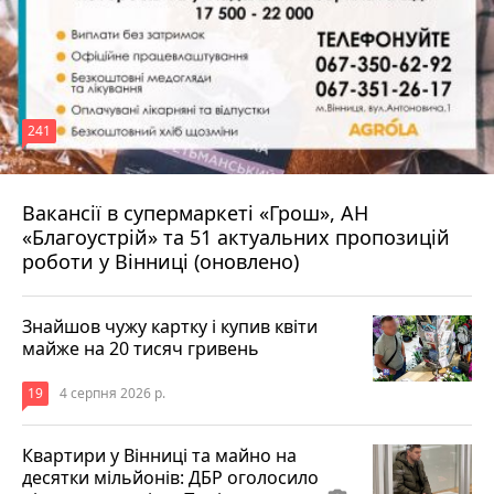
241
Вакансії в супермаркеті «Грош», АН
4 серпня 2026 р.
«Благоустрій» та 51 актуальних пропозицій
роботи у Вінниці (оновлено)
Знайшов чужу картку і купив квіти
майже на 20 тисяч гривень
19
4 серпня 2026 р.
Квартири у Вінниці та майно на
десятки мільйонів: ДБР оголосило