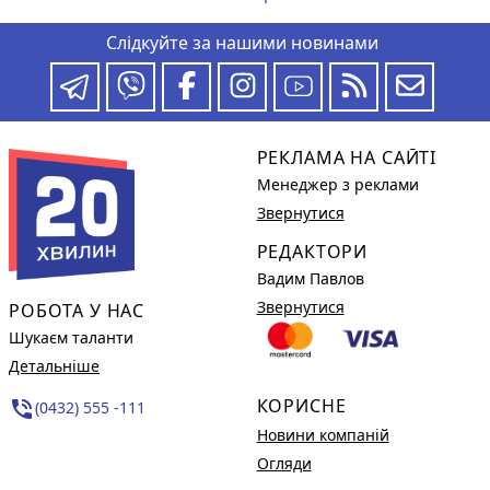
Слідкуйте за нашими новинами
РЕКЛАМА НА САЙТІ
Менеджер з реклами
Звернутися
РЕДАКТОРИ
Вадим Павлов
Звернутися
РОБОТА У НАС
Шукаєм таланти
Детальніше
КОРИСНЕ
phone_in_talk
(0432) 555 -111
Новини компаній
Огляди