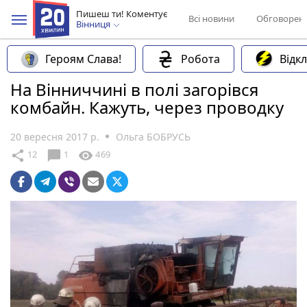
Пишеш ти! Коментує
Всі новини
Обговорен
Вінниця
Героям Слава!
Робота
Відк
На Вінниччині в полі загорівся
комбайн. Кажуть, через проводку
20 вересня 2017 р.
Ольга БОБРУСЬ
chat_bubble
share
visibility
12
1
469