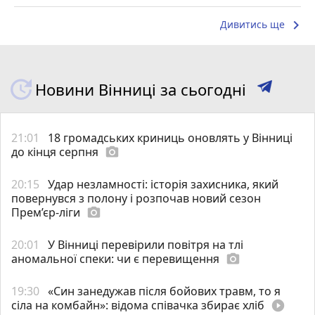
keyboard_arrow_right
Дивитись ще
Новини Вінниці за сьогодні
21:01
18 громадських криниць оновлять у Вінниці
до кінця серпня
photo_camera
20:15
Удар незламності: історія захисника, який
повернувся з полону і розпочав новий сезон
Прем’єр-ліги
photo_camera
20:01
У Вінниці перевірили повітря на тлі
аномальної спеки: чи є перевищення
photo_camera
19:30
«Син занедужав після бойових травм, то я
сіла на комбайн»: відома співачка збирає хліб
play_circle_filled