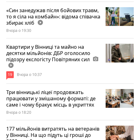
«Син занедужав після бойових травм,
то я сіла на комбайн»: відома співачка
збирає хліб
play_circle_filled
Вчора о 19:30
Квартири у Вінниці та майно на
десятки мільйонів: ДБР оголосило
підозру екслогісту Повітряних сил
photo_camera
play_circle_filled
19
Вчора о 10:37
Три вінницькі ліцеї продовжать
працювати у змішаному форматі: де
саме і чому бракує місць в укриттях
Вчора о 18:20
177 мільйонів витратять на ветеранів
у Вінниці. На що підуть ці гроші до