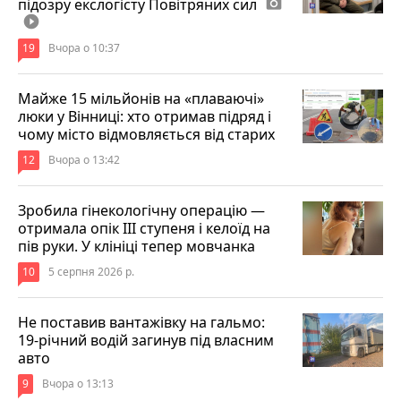
підозру екслогісту Повітряних сил
photo_camera
play_circle_filled
19
Вчора о 10:37
Майже 15 мільйонів на «плаваючі»
люки у Вінниці: хто отримав підряд і
чому місто відмовляється від старих
12
Вчора о 13:42
Зробила гінекологічну операцію —
отримала опік ІІІ ступеня і келоїд на
пів руки. У клініці тепер мовчанка
10
5 серпня 2026 р.
Не поставив вантажівку на гальмо:
19-річний водій загинув під власним
авто
9
Вчора о 13:13