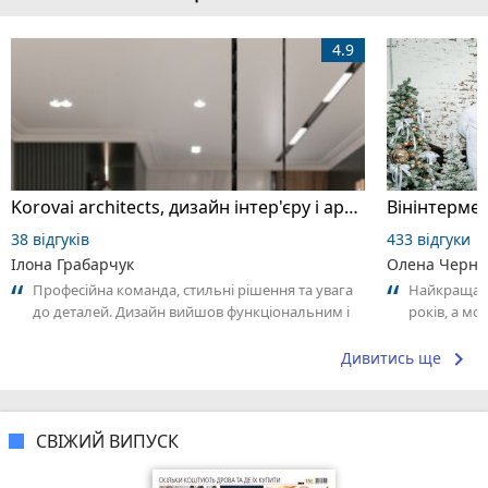
4.9
Korovai architects, дизайн інтер'єру і архітектура
Вінінтермед
38 відгуків
433 відгуки
Ілона Грабарчук
Олена Черні
Професійна команда, стильні рішення та увага
Найкраща ст
до деталей. Дизайн вийшов функціональним і
років, а мо
атмосферним. Рекомендую!
послугами і
keyboard_arrow_right
Дивитись ще
СВІЖИЙ ВИПУСК