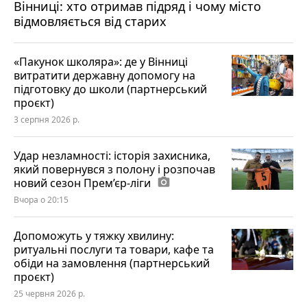
Вінниці: хто отримав підряд і чому місто
відмовляється від старих
«Пакунок школяра»: де у Вінниці
витратити державну допомогу на
підготовку до школи (партнерський
проєкт)
3 серпня 2026 р.
Удар незламності: історія захисника,
який повернувся з полону і розпочав
новий сезон Прем’єр-ліги
photo_camera
Вчора о 20:15
Допоможуть у тяжку хвилину:
ритуальні послуги та товари, кафе та
обіди на замовлення (партнерський
проєкт)
25 червня 2026 р.