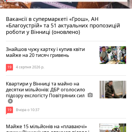
Вакансії в супермаркеті «Грош», АН
4 серпня 2026 р.
«Благоустрій» та 51 актуальних пропозицій
роботи у Вінниці (оновлено)
Знайшов чужу картку і купив квіти
майже на 20 тисяч гривень
19
4 серпня 2026 р.
Квартири у Вінниці та майно на
десятки мільйонів: ДБР оголосило
підозру екслогісту Повітряних сил
photo_camera
play_circle_filled
19
Вчора о 10:37
Майже 15 мільйонів на «плаваючі»