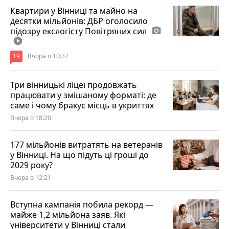
Квартири у Вінниці та майно на
десятки мільйонів: ДБР оголосило
підозру екслогісту Повітряних сил
photo_camera
play_circle_filled
19
Вчора о 10:37
Три вінницькі ліцеї продовжать
працювати у змішаному форматі: де
саме і чому бракує місць в укриттях
Вчора о 18:20
177 мільйонів витратять на ветеранів
у Вінниці. На що підуть ці гроші до
2029 року?
Вчора о 12:21
Вступна кампанія побила рекорд —
майже 1,2 мільйона заяв. Які
університети у Вінниці стали