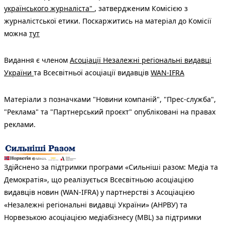
українського журналіста"
, затвердженим Комісією з
журналістської етики. Поскаржитись на матеріал до Комісії
можна
тут
Видання є членом
Асоціації Незалежні регіональні видавці
України
та Всесвітньої асоціації видавців
WAN-IFRA
Матеріали з позначками "Новини компаній", "Прес-служба",
"Реклама" та "Партнерський проєкт" опубліковані на правах
реклами.
Здійснено за підтримки програми «Сильніші разом: Медіа та
Демократія», що реалізується Всесвітньою асоціацією
видавців новин (WAN-IFRA) у партнерстві з Асоціацією
«Незалежні регіональні видавці України» (АНРВУ) та
Норвезькою асоціацією медіабізнесу (MBL) за підтримки