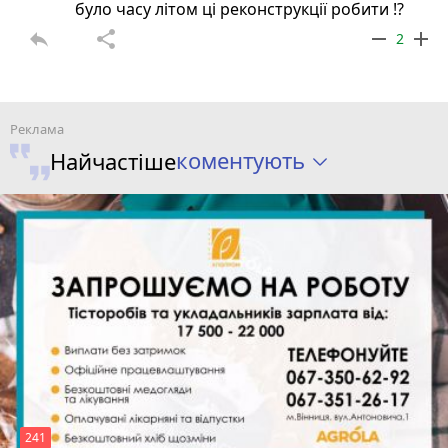
було часу літом ці реконструкції робити !?
reply
share
remove
add
2
коментують
Найчастіше
241