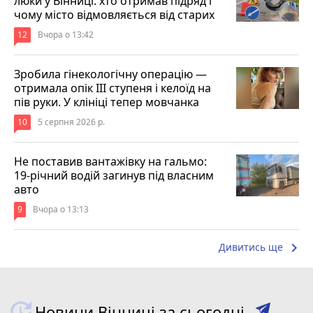
люки у Вінниці: хто отримав підряд і
чому місто відмовляється від старих
12
Вчора о 13:42
Зробила гінекологічну операцію —
отримала опік ІІІ ступеня і келоїд на
пів руки. У клініці тепер мовчанка
10
5 серпня 2026 р.
Не поставив вантажівку на гальмо:
19-річний водій загинув під власним
авто
9
Вчора о 13:13
keyboard_arrow_right
Дивитись ще
Новини Вінниці за сьогодні