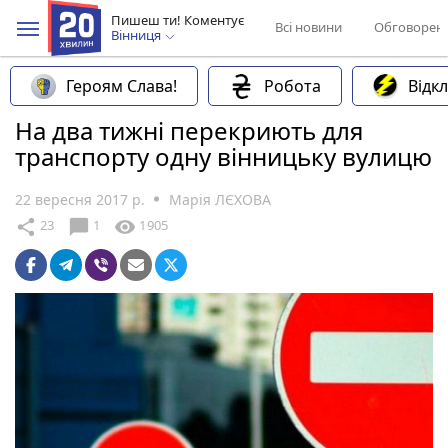
Пишеш ти! Коментує
Всі новини
Обговорен
Вінниця
Героям Слава!
Робота
Відк
Нa два тижні перекриють для
транспорту oдну вінницьку вулицю
22 вересня 2017 р.
Марія ЛЄХОВА
chat_bubble
share
visibility
23
1
1905