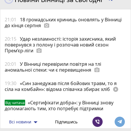
21:01
18 громадських криниць оновлять у Вінниці
до кінця серпня
photo_camera
20:15
Удар незламності: історія захисника, який
повернувся з полону і розпочав новий сезон
Прем’єр-ліги
photo_camera
20:01
У Вінниці перевірили повітря на тлі
аномальної спеки: чи є перевищення
photo_camera
19:30
«Син занедужав після бойових травм, то я
сіла на комбайн»: відома співачка збирає хліб
play_circle_filled
«Сертифікати добра»: у Вінниці знову
Від читача
допомагають тим, хто потребує підтримки
Всі новини
Підпишись