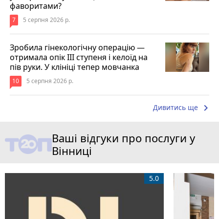
фаворитами?
7
5 серпня 2026 р.
Зробила гінекологічну операцію —
отримала опік ІІІ ступеня і келоїд на
пів руки. У клініці тепер мовчанка
10
5 серпня 2026 р.
keyboard_arrow_right
Дивитись ще
Ваші відгуки про послуги у
Вінниці
5.0