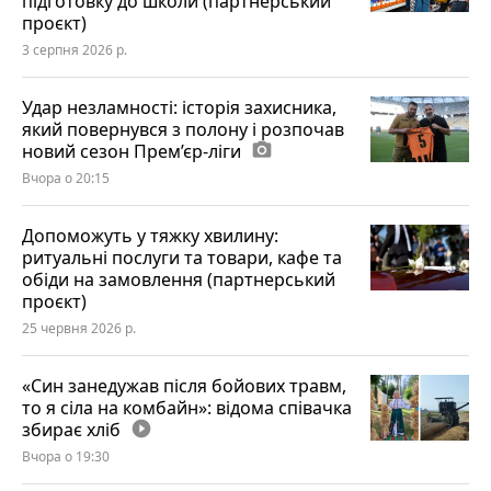
підготовку до школи (партнерський
проєкт)
3 серпня 2026 р.
Удар незламності: історія захисника,
який повернувся з полону і розпочав
новий сезон Прем’єр-ліги
photo_camera
Вчора о 20:15
Допоможуть у тяжку хвилину:
ритуальні послуги та товари, кафе та
обіди на замовлення (партнерський
проєкт)
25 червня 2026 р.
«Син занедужав після бойових травм,
то я сіла на комбайн»: відома співачка
збирає хліб
play_circle_filled
Вчора о 19:30