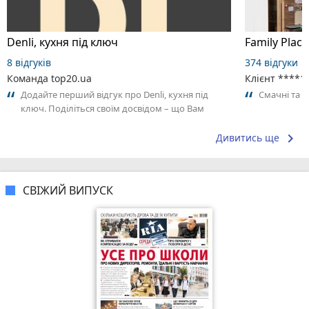
Denli, кухня під ключ
Family Place
8 відгуків
374 відгуки
Команда top20.ua
Клієнт ****1
Додайте перший відгук про Denli, кухня під
Смачні та 
ключ. Поділіться своїм досвідом – що Вам
сподобалось, а що ні! Це допоможе іншим...
keyboard_arrow_right
Дивитись ще
СВІЖИЙ ВИПУСК