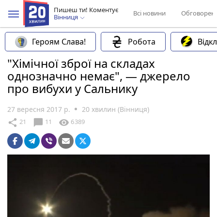
Пишеш ти! Коментує
Всі новини
Обговорен
Вінниця
Героям Слава!
Робота
Відк
"Хімічної зброї на складах
однозначно немає", — джерело
про вибухи у Сальнику
27 вересня 2017 р.
20 хвилин (Вінниця)
chat_bubble
share
visibility
21
11
6389