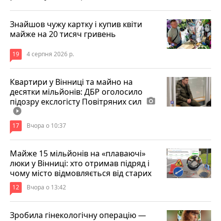
Знайшов чужу картку і купив квіти
майже на 20 тисяч гривень
19
4 серпня 2026 р.
Квартири у Вінниці та майно на
десятки мільйонів: ДБР оголосило
підозру екслогісту Повітряних сил
photo_camera
play_circle_filled
17
Вчора о 10:37
Майже 15 мільйонів на «плаваючі»
люки у Вінниці: хто отримав підряд і
чому місто відмовляється від старих
12
Вчора о 13:42
Зробила гінекологічну операцію —