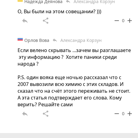
Надежда Деянова
Александра Корзун
reply
О, Вы были на этом совещании? )))
reply
share
remove
add
0
Орлов Вова
Александра Корзун
reply
Если велено скрывать ...зачем вы разглашаете
эту информацию ? Хотите паники среди
народа ?
P.S. один вояка еще ночью рассказал что с
2007 вывозили всю химию с этих складов. И
сказал что на счёт этого переживать не стоит.
А эта статья подтверждает его слова. Кому
верить? Решайте сами
reply
share
remove
add
0