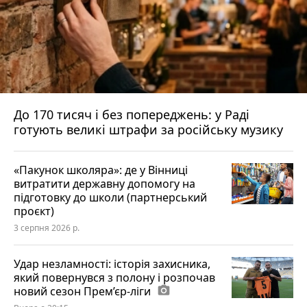
До 170 тисяч і без попереджень: у Раді
готують великі штрафи за російську музику
«Пакунок школяра»: де у Вінниці
витратити державну допомогу на
підготовку до школи (партнерський
проєкт)
3 серпня 2026 р.
Удар незламності: історія захисника,
який повернувся з полону і розпочав
новий сезон Прем’єр-ліги
photo_camera