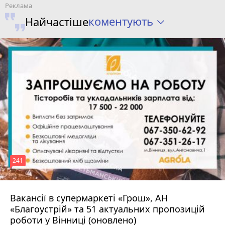
коментують
Найчастіше
241
Вакансії в супермаркеті «Грош», АН
4 серпня 2026 р.
«Благоустрій» та 51 актуальних пропозицій
роботи у Вінниці (оновлено)