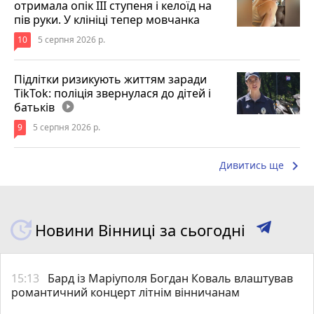
отримала опік ІІІ ступеня і келоїд на
пів руки. У клініці тепер мовчанка
10
5 серпня 2026 р.
Підлітки ризикують життям заради
TikTok: поліція звернулася до дітей і
батьків
play_circle_filled
9
5 серпня 2026 р.
keyboard_arrow_right
Дивитись ще
Новини Вінниці за сьогодні
15:13
Бард із Маріуполя Богдан Коваль влаштував
романтичний концерт літнім вінничанам