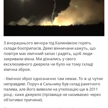
З вчорашнього вечора під Калинівкою горять
склади боєприпасів. Деякі вінничани кажуть, що
повітря має хімічний запах і радять, щоб люди
закривали вікна. Ми дізнались у свого
ексклюзивного джерела чи було на тому складі
хімічна зброя.
- Хімічної зброї однозначно там немає. То ж ці чутки
неправдиві. Поруч в Сальнику був склад ракетного
палива, але його вивезли на утилізацію ще в 2011
році,- каже джерело (прізвище не називаємо через
об'єктивні причини).