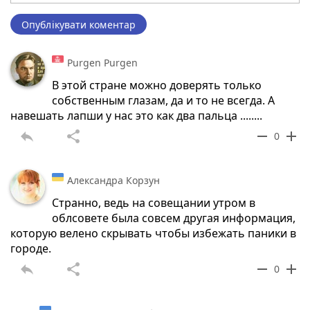
Опублікувати коментар
Purgen Purgen
В этой стране можно доверять только
собственным глазам, да и то не всегда. А
навешать лапши у нас это как два пальца ........
reply
share
remove
add
0
Александра Корзун
Странно, ведь на совещании утром в
облсовете была совсем другая информация,
которую велено скрывать чтобы избежать паники в
городе.
reply
share
remove
add
0