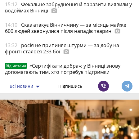
15:12
Фекальне забруднення й паразити виявили у
водоймах Вінниці
photo_camera
14:10
Сказ атакує Вінниччину — за місяць майже
600 людей звернулися після нападів тварин
photo_camera
13:32
росія не припиняє штурми — за добу на
фронті сталося 233 бої
photo_camera
«Сертифікати добра»: у Вінниці знову
Від читача
допомагають тим, хто потребує підтримки
Всі новини
Підпишись