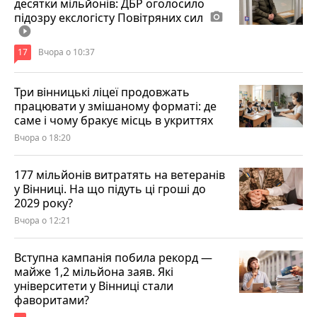
десятки мільйонів: ДБР оголосило
підозру екслогісту Повітряних сил
photo_camera
play_circle_filled
17
Вчора о 10:37
Три вінницькі ліцеї продовжать
працювати у змішаному форматі: де
саме і чому бракує місць в укриттях
Вчора о 18:20
177 мільйонів витратять на ветеранів
у Вінниці. На що підуть ці гроші до
2029 року?
Вчора о 12:21
Вступна кампанія побила рекорд —
майже 1,2 мільйона заяв. Які
університети у Вінниці стали
фаворитами?