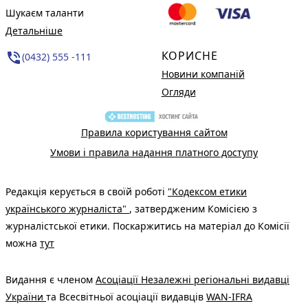
Шукаєм таланти
Детальніше
КОРИСНЕ
phone_in_talk
(0432) 555 -111
Новини компаній
Огляди
Правила користування сайтом
Умови і правила надання платного доступу
Редакція керується в своїй роботі
"Кодексом етики
українського журналіста"
, затвердженим Комісією з
журналістської етики. Поскаржитись на матеріал до Комісії
можна
тут
Видання є членом
Асоціації Незалежні регіональні видавці
України
та Всесвітньої асоціації видавців
WAN-IFRA