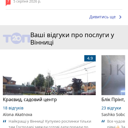
7
5 серпня 2026 р.
keyboard_arrow_right
Дивитись ще
Ваші відгуки про послуги у
Вінниці
4.9
Краєвид, садовий центр
Блік Прінт, 
18 відгуків
23 відгуки
Alona Akatnova
Sashko Sobch
Найкращі у Вінниці! Купуємо рослинки тільки
Все чудово
там Господарі завжди готові дати поради по
рівні👍🏻 З