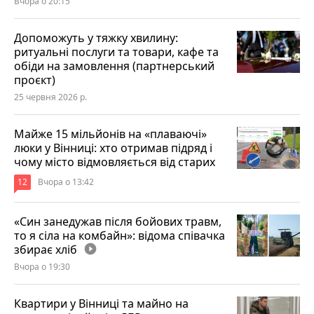
Вчора о 20:15
Допоможуть у тяжку хвилину:
ритуальні послуги та товари, кафе та
обіди на замовлення (партнерський
проєкт)
25 червня 2026 р.
Майже 15 мільйонів на «плаваючі»
люки у Вінниці: хто отримав підряд і
чому місто відмовляється від старих
12
Вчора о 13:42
«Син занедужав після бойових травм,
то я сіла на комбайн»: відома співачка
збирає хліб
play_circle_filled
Вчора о 19:30
Квартири у Вінниці та майно на