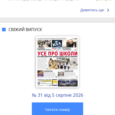
догляду!
вирішити пр
keyboard_arrow_right
Дивитись ще
СВІЖИЙ ВИПУСК
№ 31 від 5 серпня 2026
Читати номер