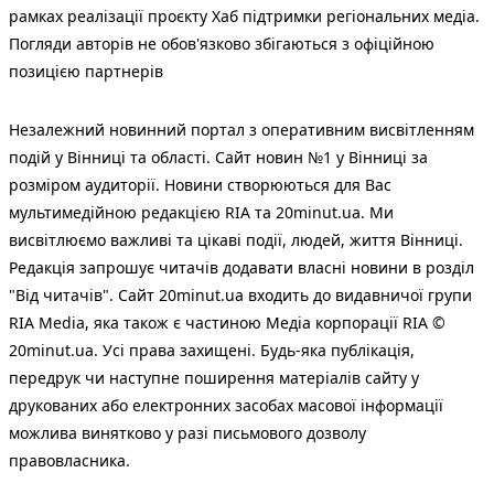
рамках реалізації проєкту Хаб підтримки регіональних медіа.
Погляди авторів не обов'язково збігаються з офіційною
позицією партнерів
Незалежний новинний портал з оперативним висвітленням
подій у Вінниці та області. Сайт новин №1 у Вінниці за
розміром аудиторії. Новини створюються для Вас
мультимедійною редакцією RIA та 20minut.ua. Ми
висвітлюємо важливі та цікаві події, людей, життя Вінниці.
Редакція запрошує читачів додавати власні новини в розділ
"Від читачів". Сайт 20minut.ua входить до видавничої групи
RIA Media, яка також є частиною Медіа корпорації RIA ©
20minut.ua. Усі права захищені. Будь-яка публiкацiя,
передрук чи наступне поширення матеріалів сайту у
друкованих або електронних засобах масової інформації
можлива винятково у разі письмового дозволу
правовласника.