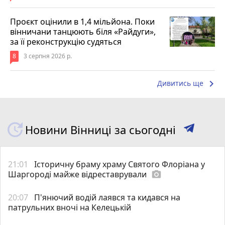
Проєкт оцінили в 1,4 мільйона. Поки
вінничани танцюють біля «Райдуги»,
за її реконструкцію судяться
8
3 серпня 2026 р.
keyboard_arrow_right
Дивитись ще
Новини Вінниці за сьогодні
21:01
Історичну браму храму Святого Флоріана у
Шаргороді майже відреставрували
photo_camera
20:07
П'янючий водій лаявся та кидався на
патрульних вночі на Келецькій