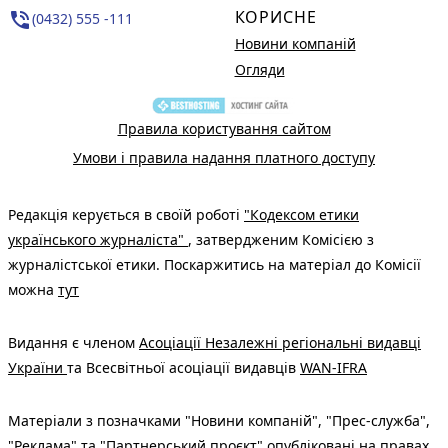
КОРИСНЕ
phone_in_talk
(0432) 555 -111
Новини компаній
Огляди
Правила користування сайтом
Умови і правила надання платного доступу
Редакція керується в своїй роботі
"Кодексом етики
українського журналіста"
, затвердженим Комісією з
журналістської етики. Поскаржитись на матеріал до Комісії
можна
тут
Видання є членом
Асоціації Незалежні регіональні видавці
України
та Всесвітньої асоціації видавців
WAN-IFRA
Матеріали з позначками "Новини компаній", "Прес-служба",
"Реклама" та "Партнерський проєкт" опубліковані на правах