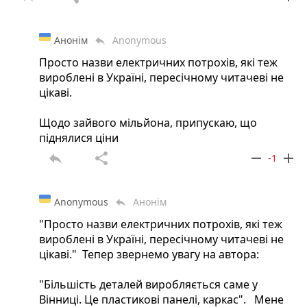
Анонім
Anonymous
reply
Подробности читайте на УНИАН:
Просто назви електричних потрохів, які теж
http://www.unian.net/society/1157871-
вироблені в Україні, пересічному читачеві не
vinnitskaya-transportnaya-kompaniya-
цікаві.
vyipustila-na-liniyu-modernizirovannyiy-
tramvay.html
Щодо зайвого мільйона, припускаю, що
піднялися ціни
Так, згоден своє виробництво це добре. Але
6, це не 7? Цікаво куди "інвестували " зайвий
reply
share
remove
add
-1
мільйон?
Anonymous
Анонім
reply
"Просто назви електричних потрохів, які теж
"Більшість деталей виробляється саме у
вироблені в Україні, пересічному читачеві не
Вінниці. Це пластикові панелі, каркас. Інші
цікаві." Тепер звернемо увагу на автора:
комплектуючі — чеські. А сидіння для нового
Vin Way купили у Львові." Невже пластикові
"Більшість деталей виробляється саме у
панелі та каркас це "більшість"?
Вінниці. Це пластикові панелі, каркас". Мене