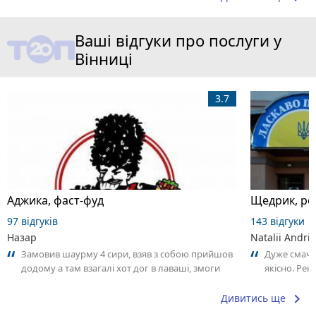
Ваші відгуки про послуги у
Вінниці
3.7
Аджика, фаст-фуд
Щедрик, ре
97 відгуків
143 відгуки
Назар
Natalii Andri
Замовив шаурму 4 сири, взяв з собою прийшов
Дуже смачн
додому а там взагалі хот дог в лаваші, змоги
якісно. Ре
повернутись назад немає. Тай ні...
keyboard_arrow_right
Дивитись ще