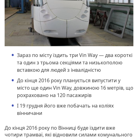
Зараз по місту їздить три Vin Way — два короткі
та один з трьома секціями та низькополою
вставкою для людей з інвалідністю
До кінця 2016 року планується випустити у
місто ще один Vin Way, довжиною 16 метрів, що
рохраховано на 120 пасажирів
І 19 грудня його вже побачать на коліях
вінничани
До кінця 2016 року по Вінниці буде їздити вже
чотири трамваї, які відновили силами комунального