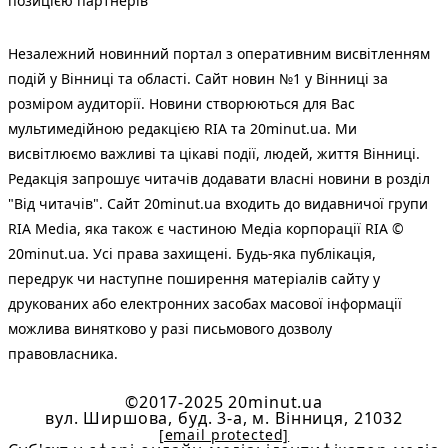
позицією партнерів
Незалежний новинний портал з оперативним висвітленням
подій у Вінниці та області. Сайт новин №1 у Вінниці за
розміром аудиторії. Новини створюються для Вас
мультимедійною редакцією RIA та 20minut.ua. Ми
висвітлюємо важливі та цікаві події, людей, життя Вінниці.
Редакція запрошує читачів додавати власні новини в розділ
"Від читачів". Сайт 20minut.ua входить до видавничої групи
RIA Media, яка також є частиною Медіа корпорації RIA ©
20minut.ua. Усі права захищені. Будь-яка публiкацiя,
передрук чи наступне поширення матеріалів сайту у
друкованих або електронних засобах масової інформації
можлива винятково у разі письмового дозволу
правовласника.
©2017-2025 20minut.ua
вул. Ширшова, буд. 3-а, м. Вінниця, 21032
[email protected]