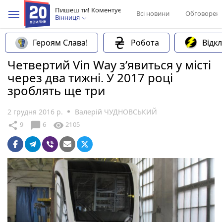
Пишеш ти! Коментує
Всі новини
Обговорен
Вінниця
Героям Слава!
Робота
Відк
Четвертий Vin Way з’явиться у місті
через два тижні. У 2017 році
зроблять ще три
2 грудня 2016 р.
Валерій ЧУДНОВСЬКИЙ
chat_bubble
share
visibility
9
6
2105