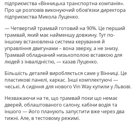
підприємства «Вінницька транспортна компанія».
Про це розповів виконуючий обов’язки директора
підприємства Микола Луценко.
— Четвертий трамвай готовий на 90%. Це перший
трамвай, який має найменшу довжину. Тут по-
іншому встановлена система керування й
управління двигунами – вона зверху, а не знизу.
Трамвай обладнаний низькополою вставкою для
людей з інвалідністю, — казав Луценко.
Більшість деталей виробляється саме у Вінниці. Це
пластикові панелі, каркас. Інші комплектуючі —
чеські. А сидіння для нового Vin Way купили у Львові.
Незважаючи на те, що трамвай поки що немає
дверей, облаштованого салону, кабіни водія та
іншого — його планують запустити вже через два
тижні. Але, в тестовому режимі.
P
N