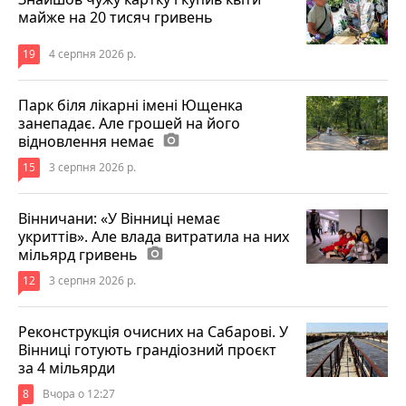
майже на 20 тисяч гривень
19
4 серпня 2026 р.
Парк біля лікарні імені Ющенка
занепадає. Але грошей на його
відновлення немає
photo_camera
15
3 серпня 2026 р.
Вінничани: «У Вінниці немає
укриттів». Але влада витратила на них
мільярд гривень
photo_camera
12
3 серпня 2026 р.
Реконструкція очисних на Сабарові. У
Вінниці готують грандіозний проєкт
за 4 мільярди
8
Вчора о 12:27