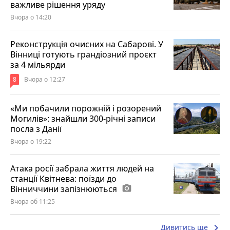
важливе рішення уряду
Вчора о 14:20
Реконструкція очисних на Сабарові. У
Вінниці готують грандіозний проєкт
за 4 мільярди
8
Вчора о 12:27
«Ми побачили порожній і розорений
Могилів»: знайшли 300-річні записи
посла з Данії
Вчора о 19:22
Атака росії забрала життя людей на
станції Квітнева: поїзди до
Вінниччини запізнюються
photo_camera
Вчора об 11:25
keyboard_arrow_right
Дивитись ще