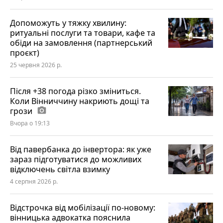
Допоможуть у тяжку хвилину:
ритуальні послуги та товари, кафе та
обіди на замовлення (партнерський
проєкт)
25 червня 2026 р.
Після +38 погода різко зміниться.
Коли Вінниччину накриють дощі та
грози
photo_camera
Вчора о 19:13
Від павербанка до інвертора: як уже
зараз підготуватися до можливих
відключень світла взимку
4 серпня 2026 р.
Відстрочка від мобілізації по-новому:
вінницька адвокатка пояснила