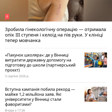
6
Зробила гінекологічну операцію — отримала
опік ІІІ ступеня і келоїд на пів руки. У клініці
тепер мовчанка
«Пакунок школяра»: де у Вінниці
витратити державну допомогу на
підготовку до школи (партнерський
проєкт)
3 серпня 2026 р.
Вступна кампанія побила рекорд —
майже 1,2 мільйона заяв. Які
університети у Вінниці стали
фаворитами?
Вчора о 17:36