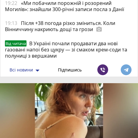
19:22
«Ми побачили порожній і розорений
Могилів»: знайшли 300-річні записи посла з Данії
19:13
Після +38 погода різко зміниться. Коли
Вінниччину накриють дощі та грози
photo_camera
В Україні почали продавати два нові
Від читача
газовані напої без цукру — зі смаком крем-соди та
полуниці з вершками
Всі новини
Підпишись