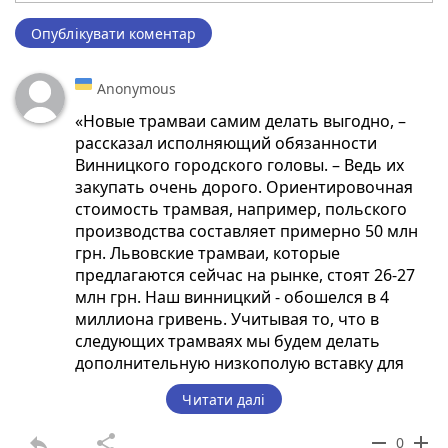
Опублікувати коментар
Anonymous
«Новые трамваи самим делать выгодно, –
рассказал исполняющий обязанности
Винницкого городского головы. – Ведь их
закупать очень дорого. Ориентировочная
стоимость трамвая, например, польского
производства составляет примерно 50 млн
грн. Львовские трамваи, которые
предлагаются сейчас на рынке, стоят 26-27
млн грн. Наш винницкий - обошелся в 4
миллиона гривень. Учитывая то, что в
следующих трамваях мы будем делать
дополнительную низкополую вставку для
удобства пользования людей на колясках, он
Читати далі
обойдется примерно в 6 миллионов. Но это
не 50 и не 26».
reply
share
remove
add
0