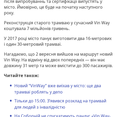
після випробуваннь та сертифікації випустять у
o
місто. Ймовірно, це буде на початку наступного
u
року.
s
Реконструкція старого трамваю у сучасний Vin Way
коштувала 7 мільйонів гривень.
У 2017 році місто панує виготовити два 16-метрових
і один 30-метровий трамваї.
Нагадаємо, що 2 вересня вийшов на маршрут новий
Vin Way. На відміну від двох попередніх — він має
довжину 31 метр та може вмістити до 300 пасажирів.
Читайте також:
Новий “VinWay” вже виїхав у місто: ще два
трамваї роблять у депо
Тільки до 15:00. З’явився розклад на трамвай
для людей з інвалідністю
На Соборній не спускатимуть пандус «Vin Way-