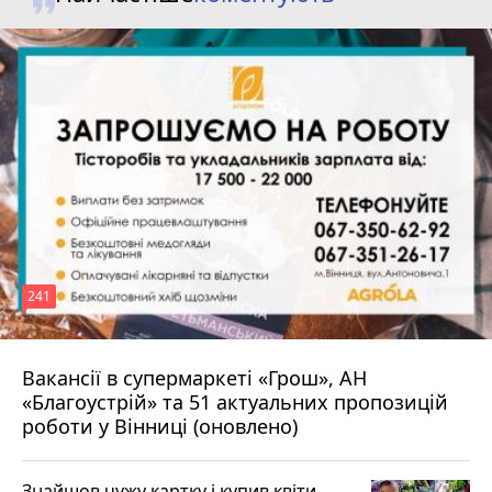
молодші...
241
Вакансії в супермаркеті «Грош», АН
4 серпня 2026 р.
«Благоустрій» та 51 актуальних пропозицій
роботи у Вінниці (оновлено)
Знайшов чужу картку і купив квіти