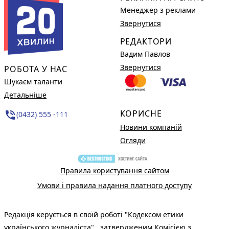
Менеджер з реклами
Звернутися
РЕДАКТОРИ
Вадим Павлов
Звернутися
РОБОТА У НАС
Шукаєм таланти
Детальніше
КОРИСНЕ
phone_in_talk
(0432) 555 -111
Новини компаній
Огляди
Правила користування сайтом
Умови і правила надання платного доступу
Редакція керується в своїй роботі
"Кодексом етики
українського журналіста"
, затвердженим Комісією з