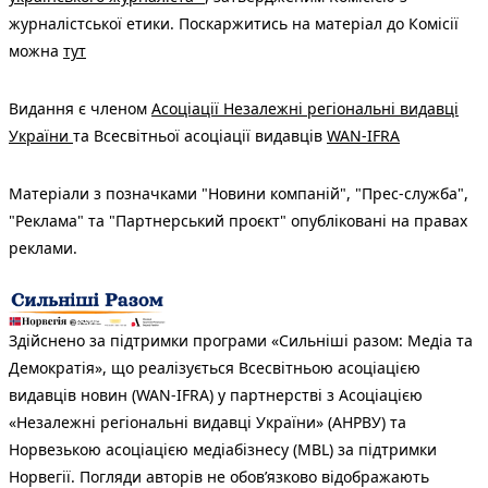
журналістської етики. Поскаржитись на матеріал до Комісії
можна
тут
Видання є членом
Асоціації Незалежні регіональні видавці
України
та Всесвітньої асоціації видавців
WAN-IFRA
Матеріали з позначками "Новини компаній", "Прес-служба",
"Реклама" та "Партнерський проєкт" опубліковані на правах
реклами.
Здійснено за підтримки програми «Сильніші разом: Медіа та
Демократія», що реалізується Всесвітньою асоціацією
видавців новин (WAN-IFRA) у партнерстві з Асоціацією
«Незалежні регіональні видавці України» (АНРВУ) та
Норвезькою асоціацією медіабізнесу (MBL) за підтримки
Норвегії. Погляди авторів не обов’язково відображають