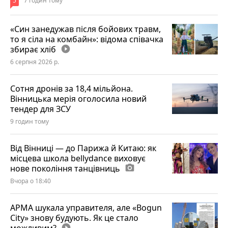
5
7 годин тому
«Син занедужав після бойових травм,
то я сіла на комбайн»: відома співачка
збирає хліб
play_circle_filled
6 серпня 2026 р.
Сотня дронів за 18,4 мільйона.
Вінницька мерія оголосила новий
тендер для ЗСУ
9 годин тому
Від Вінниці — до Парижа й Китаю: як
місцева школа bellydance виховує
нове покоління танцівниць
photo_camera
Вчора о 18:40
АРМА шукала управителя, але «Bogun
City» знову будують. Як це стало
play_circle_filled