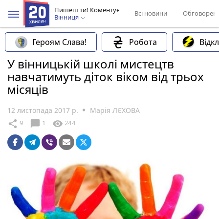
Пишеш ти! Коментує
Всі новини
Обговорен
Вінниця
Героям Слава!
Робота
Відк
У вінницькій школі мистецтв
навчатимуть діток віком від трьох
місяців
12 листопада 2017 р.
Марія ЛЄХОВА
chat_bubble
share
visibility
9
1
244