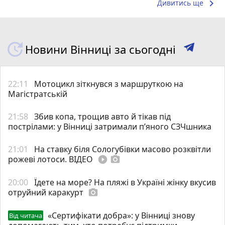
keyboard_arrow_right
Дивитись ще
Новини Вінниці за сьогодні
22:11
Мотоцикл зіткнувся з маршруткою на
Магістратській
21:58
Збив копа, трощив авто й тікав під
пострілами: у Вінниці затримали п’яного СЗЧшника
21:01
На ставку біля Сологубівки масово розквітли
рожеві лотоси. ВІДЕО
play_circle_filled
photo_camera
20:00
Їдете на море? На пляжі в Україні жінку вкусив
отруйний каракурт
photo_camera
«Сертифікати добра»: у Вінниці знову
Від читача