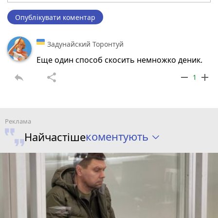
Опублікувати коментар
Задунайский Торонтуй
Еще один способ скосить немножко деник.
reply
share
remove
add
1
коментують
Найчастіше