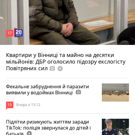
17
Квартири у Вінниці та майно на десятки
6 серпня 2026 р.
мільйонів: ДБР оголосило підозру екслогісту
Повітряних сил
photo_camera
play_circle_filled
Фекальне забруднення й паразити
виявили у водоймах Вінниці
photo_camera
15
Вчора о 15:12
Підлітки ризикують життям заради
TikTok: поліція звернулася до дітей і
батьків
play_circle_filled