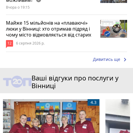
можливим?
Вчора о 19:15
Майже 15 мільйонів на «плаваючі»
люки у Вінниці: хто отримав підряд і
чому місто відмовляється від старих
12
6 серпня 2026 р.
keyboard_arrow_right
Дивитись ще
Ваші відгуки про послуги у
Вінниці
4.3