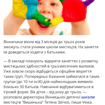
Вінничани віком від 3 місяців до трьох років
зможуть стати учнями школи мистецтв. На заняття
їм доведеться ходити з батьками.
— В закладі планують відкрити заняттях з розвитку
мистецьких здібностей в трьохмісячних малюків.
Уже зовсім скоро відбудеться офіційне вікриття
таких груп. Попередньо бажання займатися в таких
групах (до 10-ти осіб) для наймолодших виявило
близько 30 батьків. Навчання відбуватиметься в
ігровій формі. Вік діток – від року до трьох, —
розповіла директорка Вінницької дитячої
школи
мистецтв “Вишенька” Тетяна Заїчко, пише Vежа.