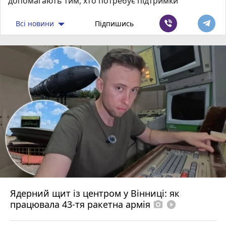
допомагають тим, хто потребує підтримки
Всі новини
Підпишись
Ядерний щит із центром у Вінниці: як
працювала 43-тя ракетна армія
photo_camera
play_circle_filled