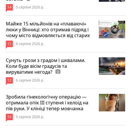
14
5 серпня 2026 р.
Майже 15 мільйонів на «плаваючі»
люки у Вінниці: хто отримав підряд і
чому місто відмовляється від старих
12
6 серпня 2026 р.
Сунуть грози з градом і шквалами.
Коли буде вісім градусів та
вируватиме негода?
photo_camera
12
6 серпня 2026 р.
Зробила гінекологічну операцію —
отримала опік ІІІ ступеня і келоїд на
пів руки. У клініці тепер мовчанка
10
5 серпня 2026 р.