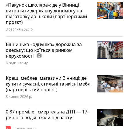
«Пакунок школяра»: де у Вінниці
витратити державну допомогу на
підготовку до школи (партнерський
проєкт)
3 серпня 2026 р.
Вінницька «однушка» дорожча за
одеську: що коїться з ринком
нерухомості
photo_camera
6 годин тому
Кращі меблеві магазини Вінниці: де
купити сучасні, стильні та якісні меблі
(партнерський проєкт)
8 липня 2026 р.
0,87 проміле і смертельна ДТП — 17-
річного водія взяли під варту