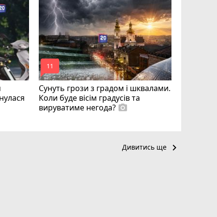
Квартири
десятки 
підозру е
photo_camera
play_circle_filled
mode_comment
mode_comment
11
17
м
Сунуть грози з градом і шквалами.
рнулася
Коли буде вісім градусів та
вируватиме негода?
photo_camera
keyboard_arrow_right
Дивитись ще