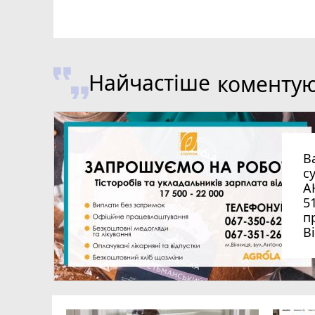
Найчастіше
коменту
В
с
А
5
п
В