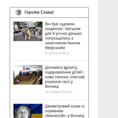
Героям Слава!
Він був чудовою
людиною і батьком
для 9-річної доньки:
попрощались з
захисником Іваном
Яворським
8 липня 2026 р.
Допомога фронту,
оздоровлення дітей і
нова техніка: ключові
рішення сесії у
Вінниці
30 травня 2026 р.
Двометровий козак із
позивним
«Манюній»: у Вінниці