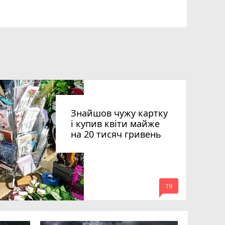
Знайшов чужу картку
і купив квіти майже
на 20 тисяч гривень
mode_comment
19