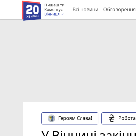
Пишеш ти!
Всі новини
Обговорення
Коментує
Вінниця
Героям Слава!
Робота
У Вінниці закін