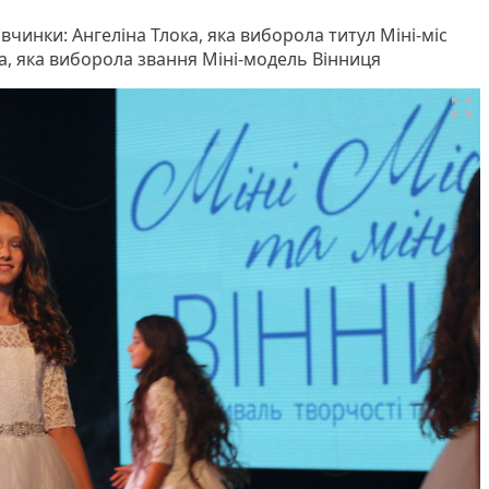
чинки: Ангеліна Тлока, яка виборола титул Міні-міс
а, яка виборола звання Міні-модель Вінниця
