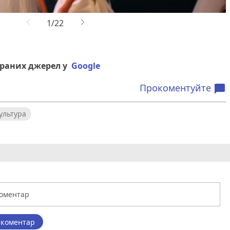
браних джерел у
Google
Прокоментуйте
chat_bubble
ультура
 коментар