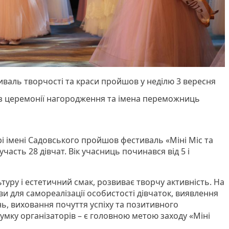
иваль творчості та краси пройшов у неділю 3 вересня
 з церемонії нагородження та імена переможниць
рі імені Садовського пройшов фестиваль «Міні Міс та
участь 28 дівчат. Вік учасниць починався від 5 і
ьтуру і естетичний смак, розвиває творчу активність. На
и для самореалізації особистості дівчаток, виявлення
ань, виховання почуття успіху та позитивного
думку організаторів – є головною метою заходу «Міні