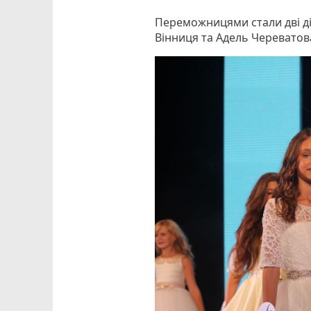
Переможницями стали дві дів
Вінниця та Адель Череватов