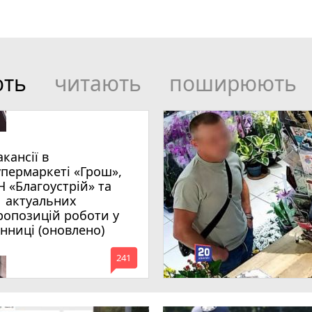
ють
читають
поширюють
акансії в
упермаркеті «Грош»,
Н «Благоустрій» та
1 актуальних
ропозицій роботи у
інниці (оновлено)
mode_comment
241