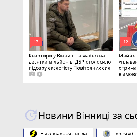
шквалами.
та
mode_comment
mode_comment
17
12
Квартири у Вінниці та майно на
Майже 
десятки мільйонів: ДБР оголосило
«плаваю
підозру екслогісту Повітряних сил
отримав
відмовл
photo_camera
play_circle_filled
Новини Вінниці за сь
Відключення світла
Героям Сл