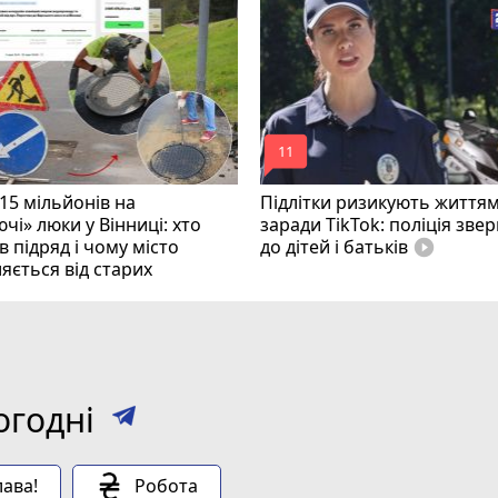
mode_comment
11
15 мільйонів на
Підлітки ризикують життя
чі» люки у Вінниці: хто
заради TikTok: поліція зве
 підряд і чому місто
до дітей і батьків
play_circle_filled
яється від старих
огодні
ава!
Робота