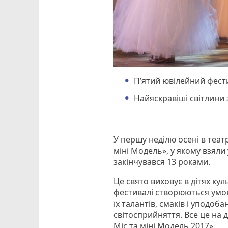
П’ятий ювілейний фест
Найяскравіші світлини
У першу неділю осені в теат
міні Модель», у якому взяли 
закінчувався 13 роками.
Це свято виховує в дітях кул
фестивалі створюються умов
їх талантів, смаків і уподоб
світосприйняття. Все це на 
Міс та міні Модель 2017».