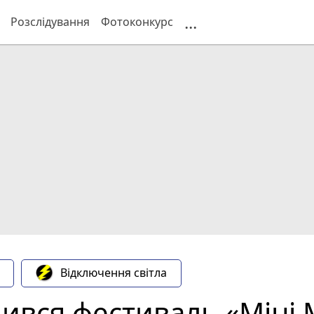
...
Розслідування
Фотоконкурс
Відключення світла
чився фестиваль «Міні М