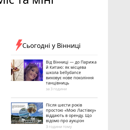
Сьогодні у Вінниці
Від Вінниці — до Парижа
й Китаю: як місцева
школа bellydance
виховує нове покоління
танцівниць
за 3 години
Після шести років
простою «Мою Ластівку»
віддають в оренду. Що
відомо про аукціон
3 години тому