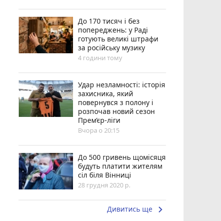
До 170 тисяч і без
попереджень: у Раді
готують великі штрафи
за російську музику
4 години тому
Удар незламності: історія
захисника, який
повернувся з полону і
розпочав новий сезон
Прем’єр-ліги
Вчора о 20:15
До 500 гривень щомісяця
будуть платити жителям
сіл біля Вінниці
28 грудня 2020 р.
keyboard_arrow_right
Дивитись ще