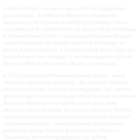
«Побиття було скоєне на вулиці під час прогулянки
ув'язненими... З неділі Ігор Мізрах неодноразово
звертався з проханням по медичну допомогу, але не
отримував її. В середу стало ще гірше, і його доправили
в медсанчастину СІЗО. І тільки сьогодні вночі Мізраха
транспортували до лікарні «швидкої допомоги» по
вулиці Братиславській, 3. Слідчий надав дозвіл дружині
знаходитися біля чоловіка, а от керівництво СІЗО не
допускає Марину Корнієнко-Мізрах у реанімацію.
В СІЗО підсудному відбили внутрішні органи, пішло
загальне нагноєння організму... Як уточнює Марина
Корнієнко-Мізрах, чоловіка прооперували, і він зараз в
критичному стані у реанімації під штучним апаратом
дихання. Лікарі констатують, що в нього дуже
невеликі шанси вижити. За словами дружини Мізраха,
протягом березня-квітня у нього вимагали гроші та
погрожували вбити. Невідомі також погрожували
родині та дітям Міхраха. В матеріалах справи є
документи, які підтверджують, що суддям,