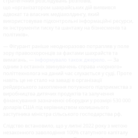
стратегічних розслідувань розповів,
що «організатором шахрайських дій виявився
адвокат та власник медіахолдингу, який
використовував підконтрольні інформаційні ресурси,
як інструменти тиску та шантажу на бізнесменів та
політиків».
— Фігурант раніше неодноразово потрапляв у поле
зору правоохоронців за фактами шахрайств та
вимагань, —
інформувало також джерело
. — За
одним з останніх звинувачень справа «чорного»
політтехнолога на даний час слухається у суді. Проте
навіть це не стало на заваді в організації
рейдерського захоплення потужного підприємства з
виробництва дитячих продуктів та залучення
фінансування зазначеної оборудки у розмірі 530 000
доларів США під керівництвом колишнього
заступника міністра сільського господарства рф.
Слідство встановило, що у липні 2022 року з метою
незаконного заволодіння 100% статутного капіталу