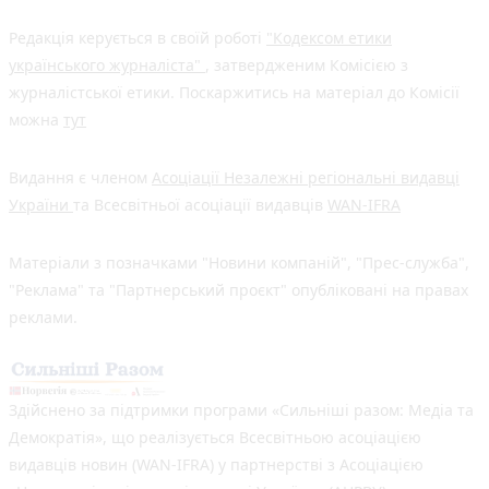
Редакція керується в своїй роботі
"Кодексом етики
українського журналіста"
, затвердженим Комісією з
журналістської етики. Поскаржитись на матеріал до Комісії
можна
тут
Видання є членом
Асоціації Незалежні регіональні видавці
України
та Всесвітньої асоціації видавців
WAN-IFRA
Матеріали з позначками "Новини компаній", "Прес-служба",
"Реклама" та "Партнерський проєкт" опубліковані на правах
реклами.
Здійснено за підтримки програми «Сильніші разом: Медіа та
Демократія», що реалізується Всесвітньою асоціацією
видавців новин (WAN-IFRA) у партнерстві з Асоціацією