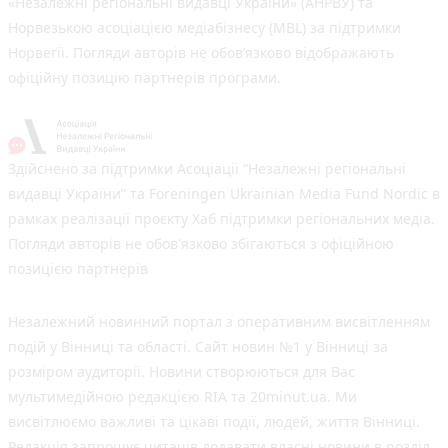
«Незалежні регіональні видавці України» (АНРВУ) та
Норвезькою асоціацією медіабізнесу (MBL) за підтримки
Норвегії. Погляди авторів не обов’язково відображають
офіційну позицію партнерів програми.
Здійснено за підтримки Асоціації “Незалежні регіональні
видавці України” та Foreningen Ukrainian Media Fund Nordic в
рамках реалізації проєкту Хаб підтримки регіональних медіа.
Погляди авторів не обов'язково збігаються з офіційною
позицією партнерів
Незалежний новинний портал з оперативним висвітленням
подій у Вінниці та області. Сайт новин №1 у Вінниці за
розміром аудиторії. Новини створюються для Вас
мультимедійною редакцією RIA та 20minut.ua. Ми
висвітлюємо важливі та цікаві події, людей, життя Вінниці.
Редакція запрошує читачів додавати власні новини в розділ