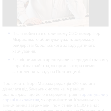
Після побиття в столичному СІЗО помер Ігор
Мізрах, якого обвинувачували, зокрема, у
рейдерстві Хорольського заводу дитячого
харчування.
Екс-вінничанина арештували в середині травня у
справі шахрайства, як організатора схеми
захоплення заводу на Полтавщині.
Про смерть Ігоря Мізраха редакція «20 хвилин»
дізналася від близьких чоловіка. А раніше
розповідала, що його в середині травня
арештували у
справі шахрайства
, як організатора. Колишнього
вінничанина затримали і помістили в СІЗО на час
слідства по схемі захоплення заводу на Полтавщині.