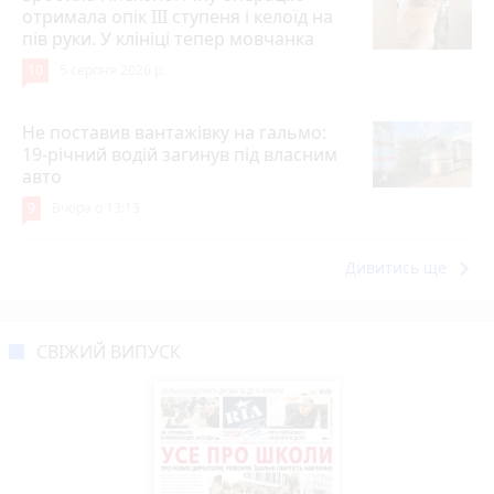
отримала опік ІІІ ступеня і келоїд на
пів руки. У клініці тепер мовчанка
10
5 серпня 2026 р.
Не поставив вантажівку на гальмо:
19-річний водій загинув під власним
авто
9
Вчора о 13:13
keyboard_arrow_right
Дивитись ще
СВІЖИЙ ВИПУСК