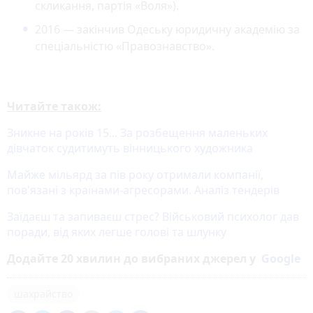
скликання, партія «Воля»).
2016 — закінчив Одеську юридичну академію за
спеціальністю «Правознавство».
Читайте також:
Зникне на років 15... За розбещення маленьких
дівчаток судитимуть вінницького художника
Майже мільярд за пів року отримали компанії,
пов'язані з країнами-агресорами. Аналіз тендерів
Заїдаєш та запиваєш стрес? Військовий психолог дав
поради, від яких легше голові та шлунку
Додайте 20 хвилин до вибраних джерел у
Google
шахрайство