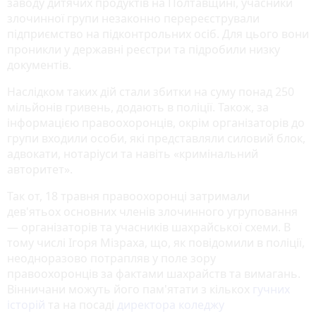
заводу дитячих продуктів на Полтавщині, учасники
злочинної групи незаконно перереєстрували
підприємство на підконтрольних осіб. Для цього вони
проникли у державні реєстри та підробили низку
документів.
Наслідком таких дій стали збитки на суму понад 250
мільйонів гривень, додають в поліції. Також, за
інформацією правоохоронців, окрім організаторів до
групи входили особи, які представляли силовий блок,
адвокати, нотаріуси та навіть «кримінальний
авторитет».
Так от, 18 травня правоохоронці затримали
дев'ятьох основних членів злочинного угруповання
— організаторів та учасників шахрайської схеми. В
тому числі Ігоря Мізраха, що, як повідомили в поліції,
неодноразово потрапляв у поле зору
правоохоронців за фактами шахрайств та вимагань.
Вінничани можуть його пам'ятати з кількох
гучних
історій
та на посаді
директора коледжу