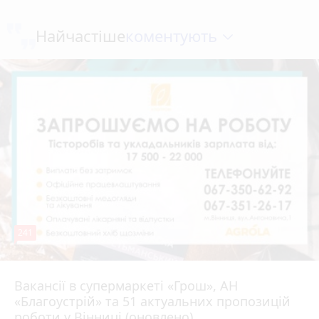
коментують
Найчастіше
241
Вакансії в супермаркеті «Грош», АН
4 серпня 2026 р.
«Благоустрій» та 51 актуальних пропозицій
роботи у Вінниці (оновлено)