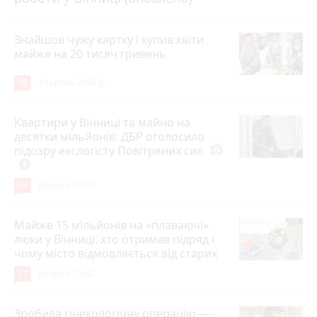
Знайшов чужу картку і купив квіти
майже на 20 тисяч гривень
19
4 серпня 2026 р.
Квартири у Вінниці та майно на
десятки мільйонів: ДБР оголосило
підозру екслогісту Повітряних сил
photo_camera
play_circle_filled
19
Вчора о 10:37
Майже 15 мільйонів на «плаваючі»
люки у Вінниці: хто отримав підряд і
чому місто відмовляється від старих
12
Вчора о 13:42
Зробила гінекологічну операцію —