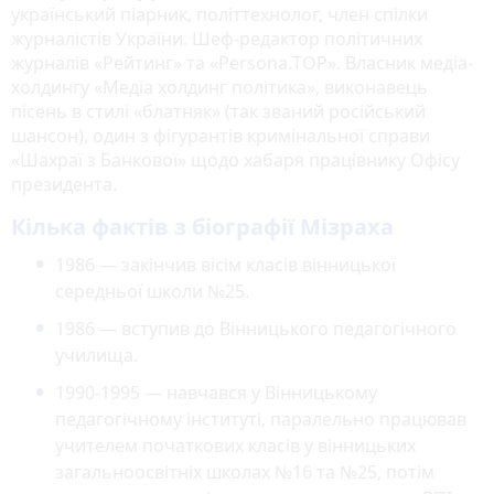
український піарник, політтехнолог, член спілки
журналістів України. Шеф-редактор політичних
журналів «Рейтинг» та «Persona.ТОР». Власник медіа-
холдингу «Медіа холдинг політика», виконавець
пісень в стилі «блатняк» (так званий російський
шансон), один з фігурантів кримінальної справи
«Шахраї з Банкової» щодо хабаря працівнику Офісу
президента.
Кілька фактів з біографії Мізраха
1986 — закінчив вісім класів вінницької
середньої школи №25.
1986 — вступив до Вінницького педагогічного
училища.
1990-1995 — навчався у Вінницькому
педагогічному інституті, паралельно працював
учителем початкових класів у вінницьких
загальноосвітніх школах №16 та №25, потім