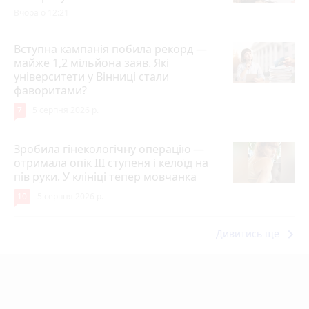
Вчора о 12:21
Вступна кампанія побила рекорд —
майже 1,2 мільйона заяв. Які
університети у Вінниці стали
фаворитами?
7
5 серпня 2026 р.
Зробила гінекологічну операцію —
отримала опік ІІІ ступеня і келоїд на
пів руки. У клініці тепер мовчанка
10
5 серпня 2026 р.
keyboard_arrow_right
Дивитись ще