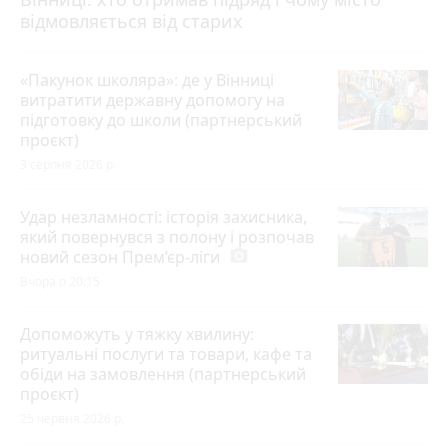
відмовляється від старих
«Пакунок школяра»: де у Вінниці
витратити державну допомогу на
підготовку до школи (партнерський
проєкт)
3 серпня 2026 р.
Удар незламності: історія захисника,
який повернувся з полону і розпочав
новий сезон Прем’єр-ліги
photo_camera
Вчора о 20:15
Допоможуть у тяжку хвилину:
ритуальні послуги та товари, кафе та
обіди на замовлення (партнерський
проєкт)
25 червня 2026 р.