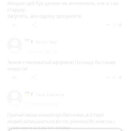
Мизрах цей був далеко не ангілочком, але ж і на
старуху…
Загугліть, все одразу зрозумієте.
reply
share
remove
add
1
Anton Nep
1 серпня 2023 р.
Земля стекловатой аферюге! Почаще бы такие
новости!
reply
share
remove
add
0
Таня Сем'янів
31 липня 2023 р.
Прочитавши коментарі.Висновок,в історії
людей,залишаються,всі по різному.Як жив,так і
залишився в пам'яті людям.