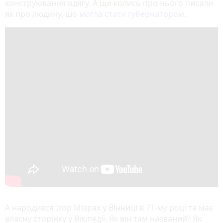
конструювання одягу. А ще колись про нього писали
як про людину, шо
могла стати губернатором
.
А народився Ігор Мізрах у Вінниці в 71-му році та має
власну сторінку у Вікіпедії. Як він там названий? Як