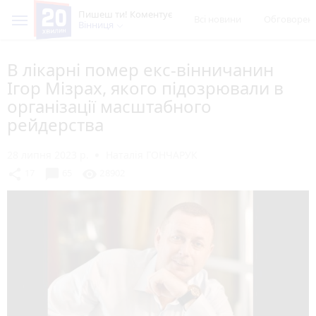
Пишеш ти! Коментує
Всі новини
Обговорен
Вінниця
В лікарні помер екс-вінничанин
Ігор Мізрах, якого підозрювали в
організації масштабного
рейдерства
28 липня 2023 р.
Наталія ГОНЧАРУК
chat_bubble
share
visibility
17
65
28902