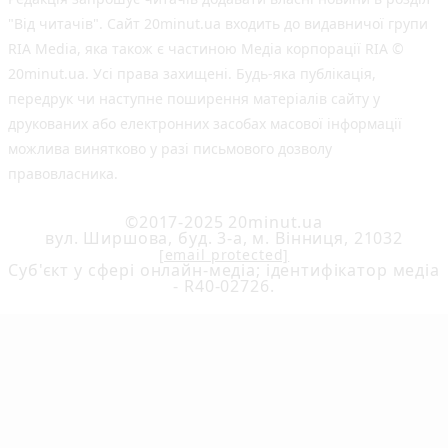
"Від читачів". Сайт 20minut.ua входить до видавничої групи
RIA Media, яка також є частиною Медіа корпорації RIA ©
20minut.ua. Усі права захищені. Будь-яка публiкацiя,
передрук чи наступне поширення матеріалів сайту у
друкованих або електронних засобах масової інформації
можлива винятково у разі письмового дозволу
правовласника.
©2017-2025 20minut.ua
вул. Ширшова, буд. 3-а, м. Вінниця, 21032
[email protected]
Cуб'єкт у сфері онлайн-медіа; ідентифікатор медіа
- R40-02726.