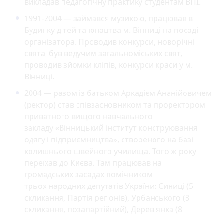
викладав педагогічну практику студентам ВПІ.
1991-2004 — займався музикою, працював в
Будинку дітей та юнацтва м. Вінниці на посаді
організатора. Проводив конкурси, новорічні
свята, був ведучим загальноміських свят,
проводив зйомки кліпів, конкурси краси у м.
Вінниці.
2004 — разом із батьком Аркадієм Ананійовичем
(ректор) став співзасновником та проректором
приватного вищого навчального
закладу «Вінницький інститут конструювання
одягу і підприємництва», створеного на базі
колишнього швейного училища. Того ж року
переїхав до Києва. Там працював на
громадських засадах помічником
трьох народних депутатів України: Синиці (5
скликання, Партія регіонів), Урбанського (8
скликання, позапартійний), Дерев'янка (8