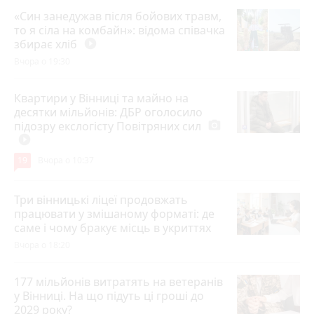
«Син занедужав після бойових травм,
то я сіла на комбайн»: відома співачка
збирає хліб
play_circle_filled
Вчора о 19:30
Квартири у Вінниці та майно на
десятки мільйонів: ДБР оголосило
підозру екслогісту Повітряних сил
photo_camera
play_circle_filled
19
Вчора о 10:37
Три вінницькі ліцеї продовжать
працювати у змішаному форматі: де
саме і чому бракує місць в укриттях
Вчора о 18:20
177 мільйонів витратять на ветеранів
у Вінниці. На що підуть ці гроші до
2029 року?