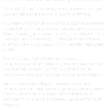
Сьогодні, 28 липня, стало відомо про смерть у лікарні,
куди чоловіка доправили зі слідчого ізолятора.
«Обставини та причини смерті Мізраха УНН наразі не
відомі. Однак, як повідомив співрозмовник агентства,
Мізрах помер дорогою до лікарні», —
повідомляє УНН
і нагадує, що 25 травня 2023 року суд обрав Мізраху,
як запобіжний захід, арешт. З того часу він перебував
у СІЗО.
Натомість редакція «20 хвилин» отримала
інформацію, що Ігоря Мізраха до смерті закатували у
СІЗО. Побили минулої суботи, 22 липня. Про це
повідомила його дружина Марина Корнієнко-Мізрах.
Близькі друзі Ігоря Мізраха надіслали нам таку
інформацію з посиланням на дружину (далі витримки
з тексту, датованого сьогоднішнім числом, хоча
написаного, як з нього зрозуміло, ще за життя Ігоря
Мізраха):