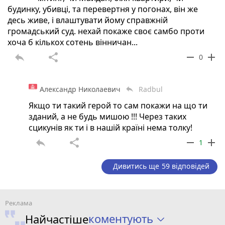
будинку, убивці, та перевертня у погонах, він же
десь живе, і влаштувати йому справжній
громадський суд. нехай покаже своє самбо проти
хоча б кількох сотень вінничан...
reply
share
remove
add
0
Александр Николаевич
Radbul
reply
Якщо ти такий герой то сам покажи на що ти
зданий, а не будь мишою !!! Через таких
сцикунів як ти і в нашій країні нема толку!
reply
share
remove
add
1
Дивитись ще 59 відповідей
коментують
Найчастіше