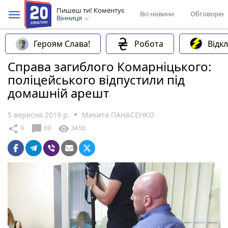
Пишеш ти! Коментує
Всі новини
Обговорен
Вінниця
Героям Слава!
Робота
Відк
Справа загиблого Комарніцького:
поліцейського відпустили під
домашній арешт
5 вересня 2019 р.
Микита ПАНАСЕНКО
chat_bubble
share
visibility
9
69
3456