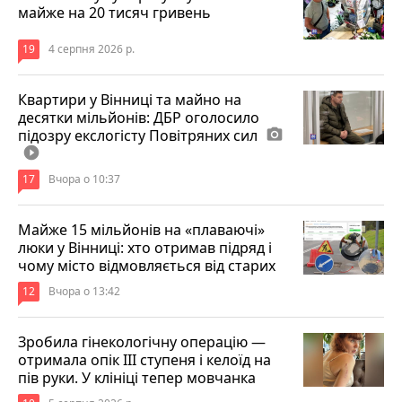
майже на 20 тисяч гривень
19
4 серпня 2026 р.
Квартири у Вінниці та майно на
десятки мільйонів: ДБР оголосило
підозру екслогісту Повітряних сил
photo_camera
play_circle_filled
17
Вчора о 10:37
Майже 15 мільйонів на «плаваючі»
люки у Вінниці: хто отримав підряд і
чому місто відмовляється від старих
12
Вчора о 13:42
Зробила гінекологічну операцію —
отримала опік ІІІ ступеня і келоїд на
пів руки. У клініці тепер мовчанка