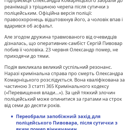
Підприємця Олександра Комарніцького забрали до
реанімації з тріщиною черепа після сутички з
поліцейським. Офіційна версія поліції:
правоохоронець відштовхнув його, а чоловік впав і
вдарився об асфальт.
Але згодом дружина травмованого від очевидців
дізналась, що оперативник-самбіст Сергій Пивовар
побив її чоловіка. 23 червня Олександр помер, не
приходячи до тями.
Подія викликала великий суспільний резонанс.
Наразі кримінальна справа про смерть Олександра
Комарніцького розслідується. Вона кваліфікована за
частиною 3 статті 365 Кримінального кодексу
(«Перевищення влади…»). За цей тяжкий злочин
поліцейський може опинитися за гратами на строк
від семи до десяти років.
Переобрали запобіжний захід для
поліцейського Пивовара, після сутички з
яким помер вінничанин