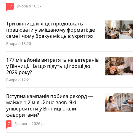
17
Вчора о 10:37
Три вінницькі ліцеї продовжать
працювати у змішаному форматі: де
саме і чому бракує місць в укриттях
Вчора о 18:20
177 мільйонів витратять на ветеранів
у Вінниці. На що підуть ці гроші до
2029 року?
Вчора о 12:21
Вступна кампанія побила рекорд —
майже 1,2 мільйона заяв. Які
університети у Вінниці стали
фаворитами?
7
5 серпня 2026 р.