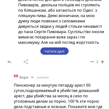
Пивоварів, декілька поліцаїв які стріляють
по бляшанкам, або катаються по Одесі з
пляшкую пива. Деякі вінничани, на мою
думку люди повязані з силовиками
дивуються звідки у людей стільки ненависті
до пана Сергія Пивовара. Суспільство інколи
вимагає покарання взже зараз і по
максимуму. Але на мій погляд жорстокість
породжує ненависть та таку ж жорстокість.
Читати далі
Переглянувши матеріал Микити Панасенко
зацікавило хто ж взявся захищати пана
reply
share
remove
add
2
Пивовара. Так , це Володимир Жуков,
колишній поліцейський який дозволяв собі
рукоприкладств, а міг стати інженером.
Жора
анонім
reply
Інколи виникає думка, чому люди йдуть у
Пенсионер за кинутую петарду арест 60
поліцію, чому пан Жуков става поліцейським
суток,подозреваемый в убийстве домашний
а не інженером? Чому люди у формі
арест, два убийства за месяц в сизо по
дозволяють собі розпускати руки на людей
уголовным делам за порно. 100 % эти порно
яких вони мають захищати?
дела подставные и ложные. Покажите мне где
Переглянув ухвалу суду. Шкода, але виходячи