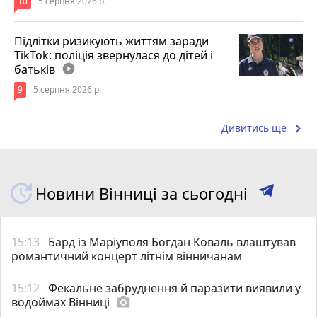
10
5 серпня 2026 р.
Підлітки ризикують життям заради
TikTok: поліція звернулася до дітей і
батьків
play_circle_filled
9
5 серпня 2026 р.
keyboard_arrow_right
Дивитись ще
Новини Вінниці за сьогодні
15:13
Бард із Маріуполя Богдан Коваль влаштував
романтичний концерт літнім вінничанам
15:12
Фекальне забруднення й паразити виявили у
водоймах Вінниці
photo_camera