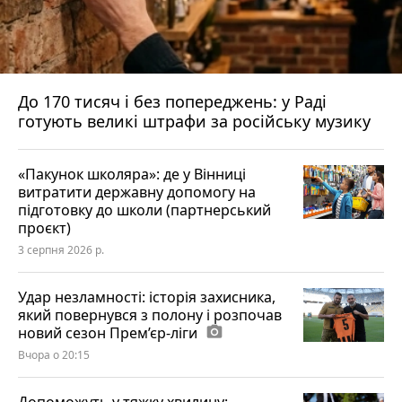
До 170 тисяч і без попереджень: у Раді
готують великі штрафи за російську музику
«Пакунок школяра»: де у Вінниці
витратити державну допомогу на
підготовку до школи (партнерський
проєкт)
3 серпня 2026 р.
Удар незламності: історія захисника,
який повернувся з полону і розпочав
новий сезон Прем’єр-ліги
photo_camera
Вчора о 20:15
Допоможуть у тяжку хвилину: