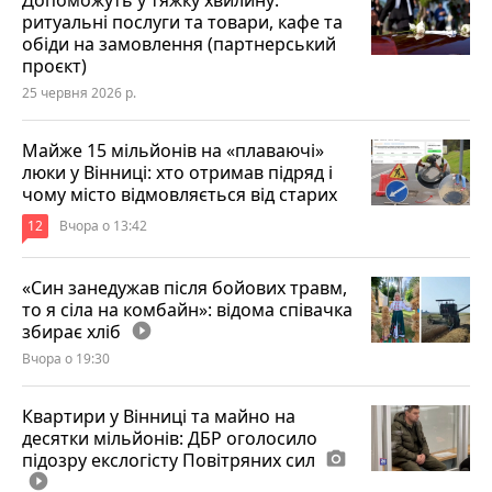
ритуальні послуги та товари, кафе та
обіди на замовлення (партнерський
проєкт)
25 червня 2026 р.
Майже 15 мільйонів на «плаваючі»
люки у Вінниці: хто отримав підряд і
чому місто відмовляється від старих
12
Вчора о 13:42
«Син занедужав після бойових травм,
то я сіла на комбайн»: відома співачка
збирає хліб
play_circle_filled
Вчора о 19:30
Квартири у Вінниці та майно на
десятки мільйонів: ДБР оголосило
підозру екслогісту Повітряних сил
photo_camera
play_circle_filled