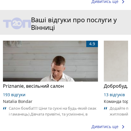
keyboard_arrow_right
Дивитись ще
Ваші відгуки про послуги у
Вінниці
4.9
Priznanie, весільний салон
Добробуд, 
193 відгуки
13 відгуків
Natalia Bondar
Команда top2
Салон бомба!!!! Ціни та сукні на будь-який смак
Додайте пе
і гаманець) Дівчата привітні, та усміхнені, в
житловий к
гарному настрої та роблять...
– що Вам сп
keyboard_arrow_right
Дивитись ще