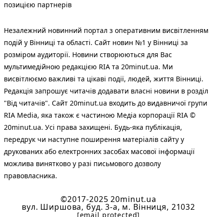
позицією партнерів
Незалежний новинний портал з оперативним висвітленням
подій у Вінниці та області. Сайт новин №1 у Вінниці за
розміром аудиторії. Новини створюються для Вас
мультимедійною редакцією RIA та 20minut.ua. Ми
висвітлюємо важливі та цікаві події, людей, життя Вінниці.
Редакція запрошує читачів додавати власні новини в розділ
"Від читачів". Сайт 20minut.ua входить до видавничої групи
RIA Media, яка також є частиною Медіа корпорації RIA ©
20minut.ua. Усі права захищені. Будь-яка публiкацiя,
передрук чи наступне поширення матеріалів сайту у
друкованих або електронних засобах масової інформації
можлива винятково у разі письмового дозволу
правовласника.
©2017-2025 20minut.ua
вул. Ширшова, буд. 3-а, м. Вінниця, 21032
[email protected]