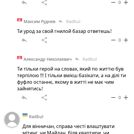
reply
share
remove
add
0
Максим Руднев
Radbul
reply
Ти урод за свой гнилой базар ответешь!
reply
share
remove
add
0
Александр Николаевич
Radbul
reply
Ти тільки герой на словах, який по життю був
терпілою !!! І тільки вмієш базікати, а на ділі ти
фуфло останнє, якому в житті не має чим
зайнятись!
reply
share
remove
add
0
Radbul
Для вінничан, справа честі влаштувати
мітинг, чи Майдан, біля квартири, чи