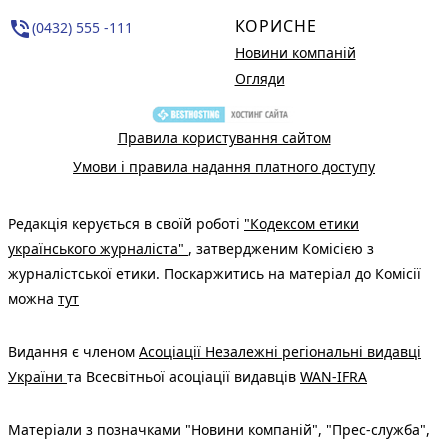
КОРИСНЕ
phone_in_talk
(0432) 555 -111
Новини компаній
Огляди
Правила користування сайтом
Умови і правила надання платного доступу
Редакція керується в своїй роботі
"Кодексом етики
українського журналіста"
, затвердженим Комісією з
журналістської етики. Поскаржитись на матеріал до Комісії
можна
тут
Видання є членом
Асоціації Незалежні регіональні видавці
України
та Всесвітньої асоціації видавців
WAN-IFRA
Матеріали з позначками "Новини компаній", "Прес-служба",