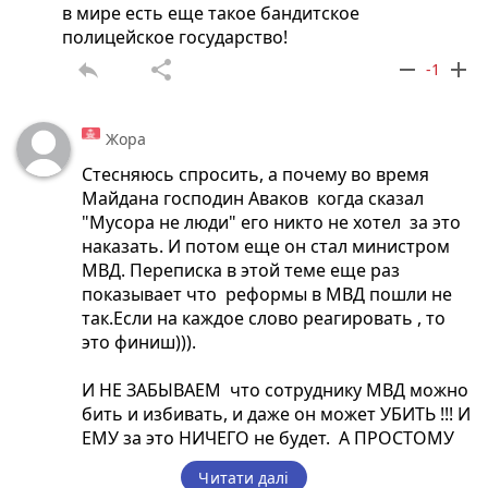
в мире есть еще такое бандитское
з матеріалів, а саме там сказано що удар був
полицейское государство!
один, витребовані адвокатом експертизи, не
бажання свідків давати покази , за місяць,
reply
share
remove
add
-1
два ми отримаємо перекваліфікацію
злочину, на Ст119 Вбивство через
необережність. Враховуючи що пан Сергій
Жора
Пивовар є учасником бойових дій, пан
Стесняюсь спросить, а почему во время
адвокат розповість про утримання матері,
Майдана господин Аваков когда сказал
максимум це 3 роки. Враховуючи термін
"Мусора не люди" его никто не хотел за это
слідства, і т д , закон Савченко, сидіти буде
наказать. И потом еще он стал министром
десь міс 6. Що мене особисто дратує, це
МВД. Переписка в этой теме еще раз
реакція силовиків, керівництва прокуратури,
показывает что реформы в МВД пошли не
ДБР. Пенсіонер за кинуту пітарду отримує 60
так.Если на каждое слово реагировать , то
діб Сізо, а поліцейський який має можливість
это финиш))).
тиснути на свідків та експертів отримує
домашній арешт.. Ми не готові визнати , що
И НЕ ЗАБЫВАЕМ что сотруднику МВД можно
реформа поліції майже провалена, що люди
бить и избивать, и даже он может УБИТЬ !!! И
які там працюють на зразок тих що
ЕМУ за это НИЧЕГО не будет. А ПРОСТОМУ
пострілом по бляшанкам вбили дитину
человеку не то что ударить, даже ну как бы
мають нести найсуворішу відповідальність,
Читати далі
проще сказать за базаром следить надо))))