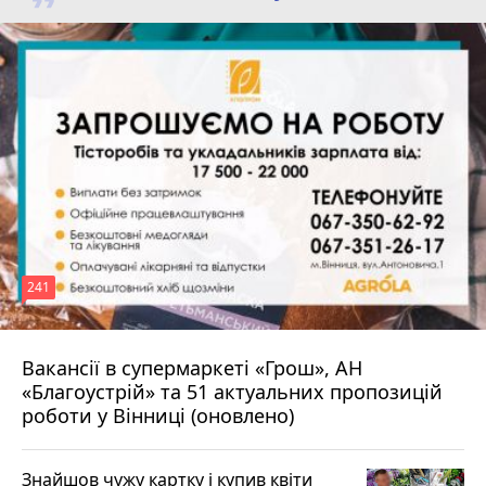
241
Вакансії в супермаркеті «Грош», АН
4 серпня 2026 р.
«Благоустрій» та 51 актуальних пропозицій
роботи у Вінниці (оновлено)
Знайшов чужу картку і купив квіти