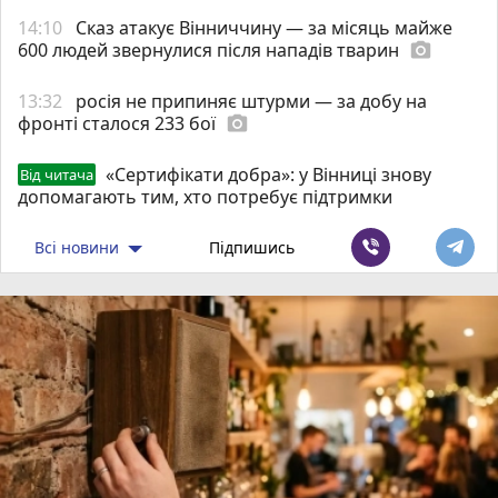
14:10
Сказ атакує Вінниччину — за місяць майже
600 людей звернулися після нападів тварин
photo_camera
13:32
росія не припиняє штурми — за добу на
фронті сталося 233 бої
photo_camera
«Сертифікати добра»: у Вінниці знову
Від читача
допомагають тим, хто потребує підтримки
Всі новини
Підпишись