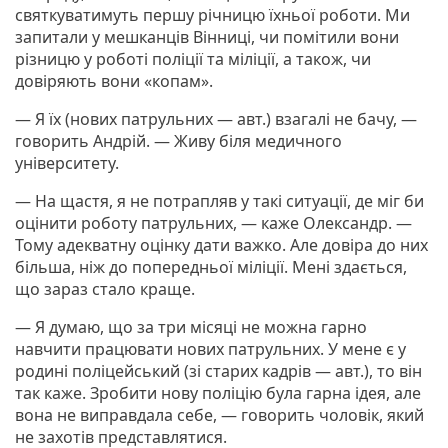
святкуватимуть першу річницю їхньої роботи. Ми
запитали у мешканців Вінниці, чи помітили вони
різницю у роботі поліції та міліції, а також, чи
довіряють вони «копам».
— Я їх (нових патрульних — авт.) взагалі не бачу, —
говорить Андрій. — Живу біля медичного
університету.
— На щастя, я не потрапляв у такі ситуації, де міг би
оцінити роботу патрульних, — каже Олександр. —
Тому адекватну оцінку дати важко. Але довіра до них
більша, ніж до попередньої міліції. Мені здається,
що зараз стало краще.
— Я думаю, що за три місяці не можна гарно
навчити працювати нових патрульних. У мене є у
родині поліцейський (зі старих кадрів — авт.), то він
так каже. Зробити нову поліцію була гарна ідея, але
вона не виправдала себе, — говорить чоловік, який
не захотів представлятися.