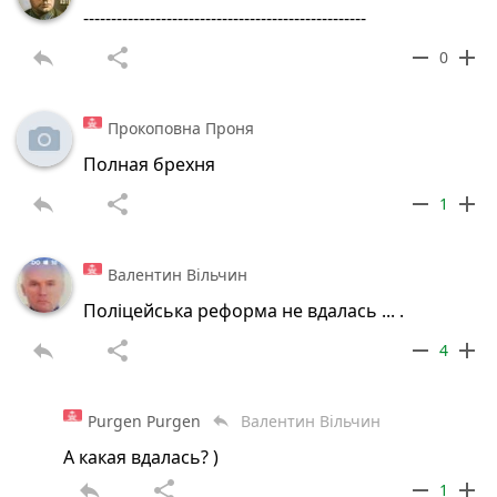
---------------------------------------------------
reply
share
remove
add
0
Прокоповна Проня
Полная брехня
reply
share
remove
add
1
Валентин Вільчин
Поліцейська реформа не вдалась ... .
reply
share
remove
add
4
Purgen Purgen
Валентин Вільчин
reply
А какая вдалась? )
reply
share
remove
add
1