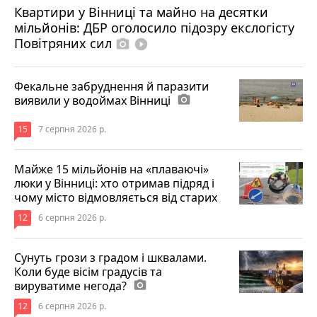
Квартири у Вінниці та майно на десятки
6 серпня 2026 р.
мільйонів: ДБР оголосило підозру екслогісту
Повітряних сил
photo_camera
play_circle_filled
Фекальне забруднення й паразити
виявили у водоймах Вінниці
photo_camera
15
7 серпня 2026 р.
Майже 15 мільйонів на «плаваючі»
люки у Вінниці: хто отримав підряд і
чому місто відмовляється від старих
12
6 серпня 2026 р.
Сунуть грози з градом і шквалами.
Коли буде вісім градусів та
вируватиме негода?
photo_camera
12
6 серпня 2026 р.