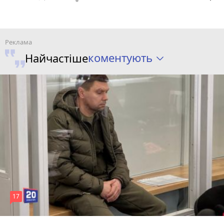
коментують
Найчастіше
17