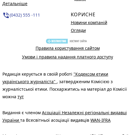
Детальніше
КОРИСНЕ
phone_in_talk
(0432) 555 -111
Новини компаній
Огляди
Правила користування сайтом
Умови і правила надання платного доступу
Редакція керується в своїй роботі
"Кодексом етики
українського журналіста"
, затвердженим Комісією з
журналістської етики. Поскаржитись на матеріал до Комісії
можна
тут
Видання є членом
Асоціації Незалежні регіональні видавці
України
та Всесвітньої асоціації видавців
WAN-IFRA