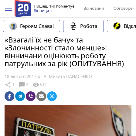
Пишеш ти! Коментує
Всі новини
Обговорен
Вінниця
Героям Слава!
Робота
Відк
«Взагалі їх не бачу» та
«Злочинності стало менше»:
вінничани оцінюють роботу
патрульних за рік (ОПИТУВАННЯ)
18 лютого 2017 р.
Микита ПАНАСЕНКО
chat_bubble
share
visibility
1
4
611