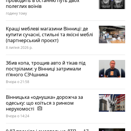
проводить в останню путь двох
полеглих воїнів
годину тому
Кращі меблеві магазини Вінниці: де
купити сучасні, стильні та якісні меблі
(партнерський проєкт)
8 липня 2026 р.
Збив копа, трощив авто й тікав під
пострілами: у Вінниці затримали
п’яного СЗЧшника
Вчора о 21:58
Вінницька «однушка» дорожча за
одеську: що коїться з ринком
нерухомості
photo_camera
Вчора о 14:24