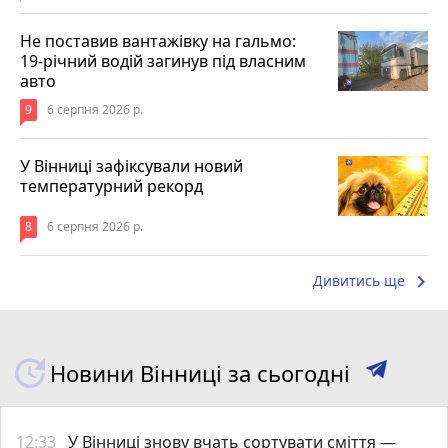
Не поставив вантажівку на гальмо:
19-річний водій загинув під власним
авто
9
6 серпня 2026 р.
У Вінниці зафіксували новий
температурний рекорд
8
6 серпня 2026 р.
keyboard_arrow_right
Дивитись ще
Новини Вінниці за сьогодні
12:33
У Вінниці знову вчать сортувати сміття —