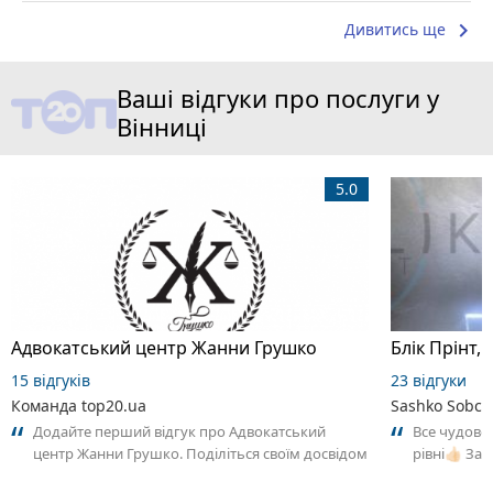
keyboard_arrow_right
Дивитись ще
Ваші відгуки про послуги у
Вінниці
5.0
Адвокатський центр Жанни Грушко
Блік Прінт, 
15 відгуків
23 відгуки
Команда top20.ua
Sashko Sobch
Додайте перший відгук про Адвокатський
Все чудово
центр Жанни Грушко. Поділіться своїм досвідом
рівні👍🏻 З
– що Вам сподобалось, а що ні! Це...
вирішити пр