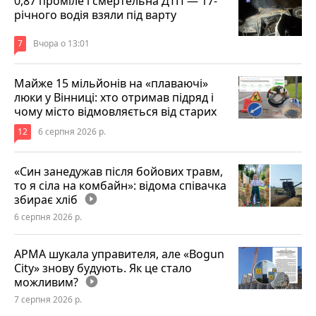
0,87 проміле і смертельна ДТП — 17-
річного водія взяли під варту
7
Вчора о 13:01
Майже 15 мільйонів на «плаваючі»
люки у Вінниці: хто отримав підряд і
чому місто відмовляється від старих
12
6 серпня 2026 р.
«Син занедужав після бойових травм,
то я сіла на комбайн»: відома співачка
збирає хліб
play_circle_filled
6 серпня 2026 р.
АРМА шукала управителя, але «Bogun
City» знову будують. Як це стало
можливим?
play_circle_filled
7 серпня 2026 р.