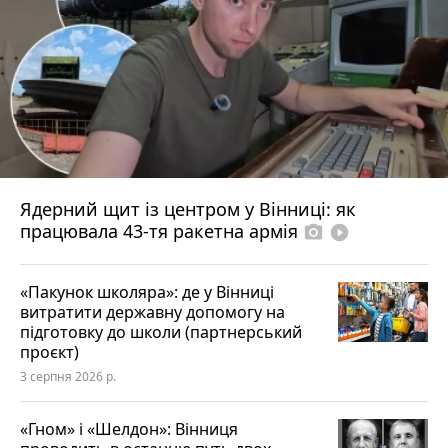
Ядерний щит із центром у Вінниці: як
працювала 43-тя ракетна армія
photo_camera
play_circle_filled
«Пакунок школяра»: де у Вінниці
витратити державну допомогу на
підготовку до школи (партнерський
проєкт)
3 серпня 2026 р.
«Гном» і «Шелдон»: Вінниця