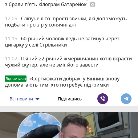
зібрали п'ять кілограм батарейок
photo_camera
12:05
Сліпуче літо: прості звички, які допоможуть
подбати про зір у сонячні дні
11:15
60-річний чоловік ледь не загинув через
цигарку у селі Стрільники
11:02
П’яний 22-річний жмеринчанин хотів вкрасти
чужий скутер, але не зміг його завести
«Сертифікати добра»: у Вінниці знову
Від читача
допомагають тим, хто потребує підтримки
Всі новини
Підпишись