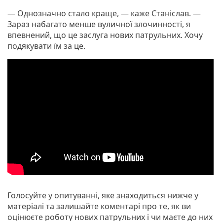
— Однозначно стало краще, — каже Станіслав. —
Зараз набагато менше вуличної злочинності, я
впевнений, що це заслуга нових патрульних. Хочу
подякувати їм за це.
Голосуйте у опитуванні, яке знаходиться нижче у
матеріалі та залишайте коментарі про те, як ви
оцінюєте роботу нових патрульних і чи маєте до них