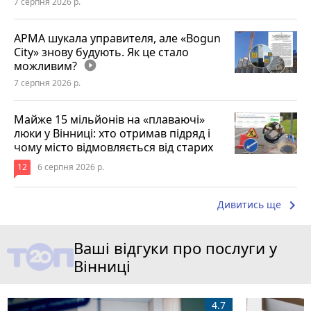
7 серпня 2026 р.
АРМА шукала управителя, але «Bogun
City» знову будують. Як це стало
можливим?
play_circle_filled
7 серпня 2026 р.
Майже 15 мільйонів на «плаваючі»
люки у Вінниці: хто отримав підряд і
чому місто відмовляється від старих
12
6 серпня 2026 р.
keyboard_arrow_right
Дивитись ще
Ваші відгуки про послуги у
Вінниці
4.7