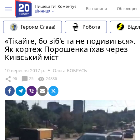
Пишеш ти! Коментує
Всі новини
Обговорен
Вінниця
Героям Слава!
Робота
Відк
«Тікайте, бо зіб'є та не подивиться».
Як кортеж Порошенка їхав через
Київський міст
10 вересня 2017 р.
Ольга БОБРУСЬ
chat_bubble
share
visibility
96
25
24886