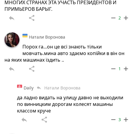
МНОГИХ СТРАНАХ ЭТА УЧАСТЬ ПРЕЗИДЕНТОВ И
ПРИМЬЕРОВ БАРЫГ.
reply
share
remove
add
2
Натали Воронова
Порох га...он це всі знають тільки
мовчать.мина авто здаємо копійки в він он
на яких машинах їздить ..
reply
share
remove
add
1
Daily
Натали Воронова
reply
да ладно видать на улицу давно не выходили
по винницким дорогам колесят машины
классом круче
reply
share
remove
add
3