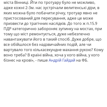
міста Вінниці. Йти по тротуару було не можливо,
адже кожні 2-3м. нас зустрічали велитенські діри, в
яких можна було побачити річку, тротуар явно не
пристосований для пересування, адже це може
призвести до трагічних наслідків. До того ж п.15.9
ПДР категорично забороняє зупинку на мостах, при
тому що міст ремонтується, дуже небезпечно
навантажувати його в такий спосіб. Дуже добре, що
все обійшлося без надзвичайних подій, але чи
вартувало того кількасекундне махання рукою? Кому
воно треба? В країні війна, хоча у кого війна, у кого
бізнес на крові», - пише
Андрій Гайдай
на ФБ.