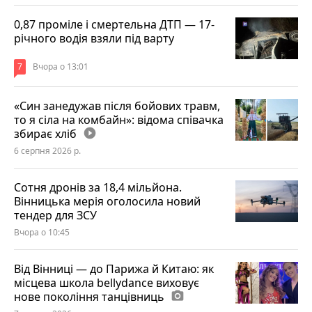
0,87 проміле і смертельна ДТП — 17-
річного водія взяли під варту
7
Вчора о 13:01
«Син занедужав після бойових травм,
то я сіла на комбайн»: відома співачка
збирає хліб
play_circle_filled
6 серпня 2026 р.
Сотня дронів за 18,4 мільйона.
Вінницька мерія оголосила новий
тендер для ЗСУ
Вчора о 10:45
Від Вінниці — до Парижа й Китаю: як
місцева школа bellydance виховує
нове покоління танцівниць
photo_camera