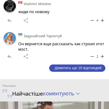
Vladimir Molotov
жиди по новому
reply
share
remove
add
4
Задунайский Торонтуй
Он вернется еще рассказать как строил этот
мост.
reply
share
remove
add
2
Дивитись ще 20 відповідей
коментують
Найчастіше