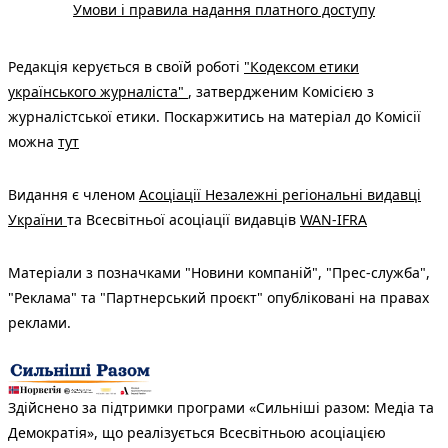
Умови і правила надання платного доступу
Редакція керується в своїй роботі
"Кодексом етики
українського журналіста"
, затвердженим Комісією з
журналістської етики. Поскаржитись на матеріал до Комісії
можна
тут
Видання є членом
Асоціації Незалежні регіональні видавці
України
та Всесвітньої асоціації видавців
WAN-IFRA
Матеріали з позначками "Новини компаній", "Прес-служба",
"Реклама" та "Партнерський проєкт" опубліковані на правах
реклами.
Здійснено за підтримки програми «Сильніші разом: Медіа та
Демократія», що реалізується Всесвітньою асоціацією