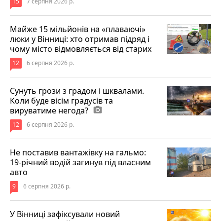
15
7 серпня 2026 р.
Майже 15 мільйонів на «плаваючі»
люки у Вінниці: хто отримав підряд і
чому місто відмовляється від старих
12
6 серпня 2026 р.
Сунуть грози з градом і шквалами.
Коли буде вісім градусів та
вируватиме негода?
photo_camera
12
6 серпня 2026 р.
Не поставив вантажівку на гальмо:
19-річний водій загинув під власним
авто
9
6 серпня 2026 р.
У Вінниці зафіксували новий