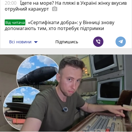
20:00
Їдете на море? На пляжі в Україні жінку вкусив
отруйний каракурт
photo_camera
«Сертифікати добра»: у Вінниці знову
Від читача
допомагають тим, хто потребує підтримки
Всі новини
Підпишись