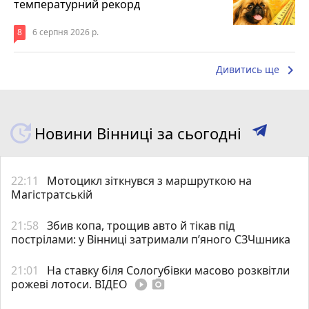
температурний рекорд
8
6 серпня 2026 р.
keyboard_arrow_right
Дивитись ще
Новини Вінниці за сьогодні
22:11
Мотоцикл зіткнувся з маршруткою на
Магістратській
21:58
Збив копа, трощив авто й тікав під
пострілами: у Вінниці затримали п’яного СЗЧшника
21:01
На ставку біля Сологубівки масово розквітли
рожеві лотоси. ВІДЕО
play_circle_filled
photo_camera