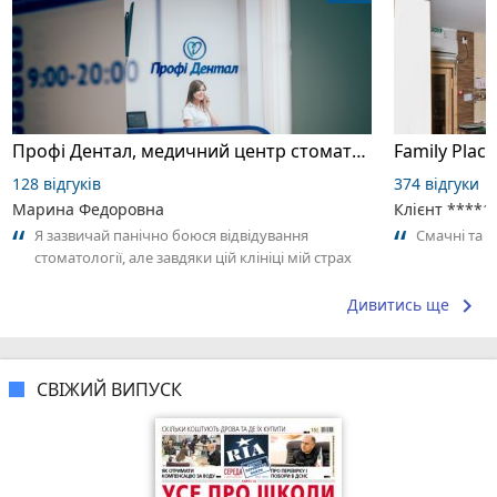
Профі Дентал, медичний центр стоматології
Family Place
128 відгуків
374 відгуки
Марина Федоровна
Клієнт ****1
Я зазвичай панічно боюся відвідування
Смачні та 
стоматології, але завдяки цій клініці мій страх
зник повністю. Як робили анестезію,...
keyboard_arrow_right
Дивитись ще
СВІЖИЙ ВИПУСК