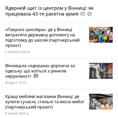
Ядерний щит із центром у Вінниці: як
працювала 43-тя ракетна армія
photo_camera
play_circle_filled
«Пакунок школяра»: де у Вінниці
витратити державну допомогу на
підготовку до школи (партнерський
проєкт)
3 серпня 2026 р.
Вінницька «однушка» дорожча за
одеську: що коїться з ринком
нерухомості
photo_camera
Вчора о 14:24
Кращі меблеві магазини Вінниці: де
купити сучасні, стильні та якісні меблі
(партнерський проєкт)
8 липня 2026 р.