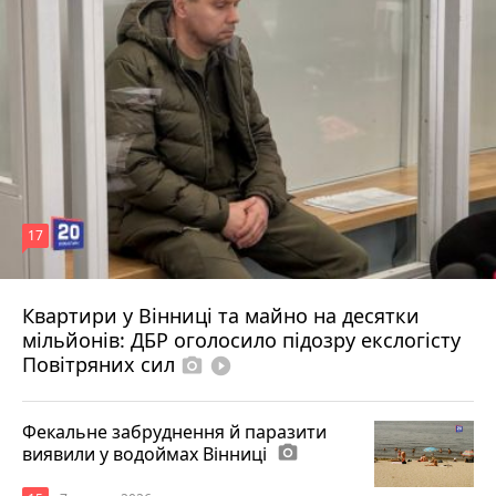
17
Квартири у Вінниці та майно на десятки
6 серпня 2026 р.
мільйонів: ДБР оголосило підозру екслогісту
Повітряних сил
photo_camera
play_circle_filled
Фекальне забруднення й паразити
виявили у водоймах Вінниці
photo_camera