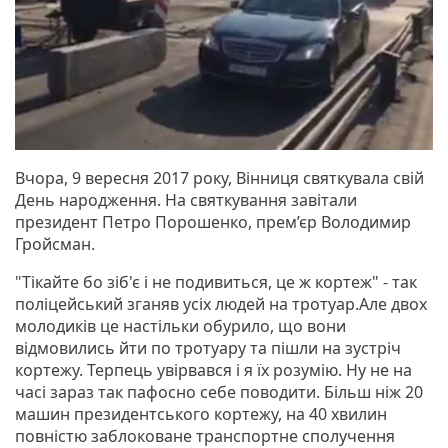
Вчора, 9 вересня 2017 року, Вінниця святкувала свій
День народження. На святкування завітали
президент Петро Порошенко, прем’єр Володимир
Гройсман.
"Тікайте бо зіб'є і не подивиться, це ж кортеж" - так
поліцейський зганяв усіх людей на тротуар.Але двох
молодиків це настільки обурило, що вони
відмовились йти по тротуару та пішли на зустріч
кортежу. Терпець увірвався і я їх розумію. Ну не на
часі зараз так пафосно себе поводити. Більш ніж 20
машин президентського кортежу, на 40 хвилин
повністю заблоковане транспортне сполучення