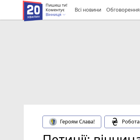
Пишеш ти!
Всі новини
Обговорення
Коментує
Вінниця
Героям Слава!
Робота
Петиції: вінни