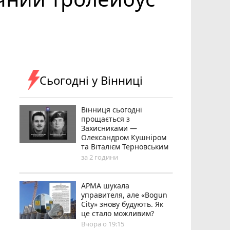
Сьогодні у Вінниці
Вінниця сьогодні
прощається з
Захисниками —
Олександром Кушніром
та Віталієм Терновським
за 2 години
АРМА шукала
управителя, але «Bogun
City» знову будують. Як
це стало можливим?
Вчора о 19:15