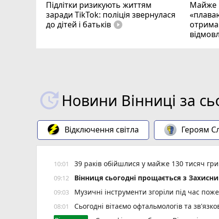
Підлітки ризикують життям
Майже 
заради TikTok: поліція звернулася
«плаваю
до дітей і батьків
отримав
play_circle_filled
відмовл
Новини Вінниці за сь
Відключення світла
Героям Сл
39 раків обійшлися у майже 130 тисяч гри
10:01
Вінниця сьогодні прощається з Захисн
09:12
Музичні інструменти згоріли під час поже
09:03
Сьогодні вітаємо офтальмологів та зв'язко
08:01