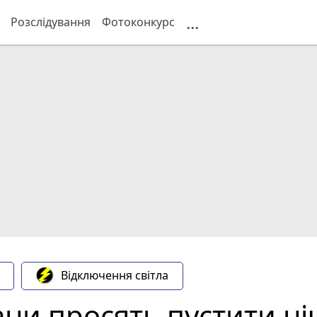
...
Розслідування
Фотоконкурс
Відключення світла
чани просять пустити н