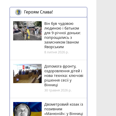
Героям Слава!
Він був чудовою
людиною і батьком
для 9-річної доньки:
попрощались з
захисником Іваном
Яворським
8 липня 2026 р.
Допомога фронту,
оздоровлення дітей і
нова техніка: ключові
рішення сесії у
Вінниці
30 травня 2026 р.
Двометровий козак із
позивним
«Манюній»: у Вінниці