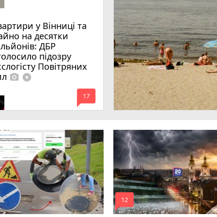
вартири у Вінниці та
айно на десятки
ільйонів: ДБР
голосило підозру
кслогісту Повітряних
ил
photo_camera
play_circle_filled
mode_comment
17
mode_comment
12