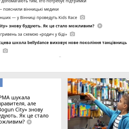
у допомагають тим, хто потребує підтримки
— пояснили вінницькі медики
photo_camera
енших — у Вінниці проведуть Kids Race
play_circle_filled
ity» знову будують. Як це стало можливим?
photo_camera
гривень за схемою «родич у біді»
ісцева школа bellydance виховує нове покоління танцівниць
photo_camera
photo_camera
 автомобіль під час негоди
зятині
вав романтичний концерт літнім вінничанам
photo_camera
и у водоймах Вінниці
photo_camera
е 600 людей звернулися після нападів тварин
РМА шукала
photo_camera
онті сталося 233 бої
правителя, але
Bogun City» знову
photo_camera
ку» віддають в оренду. Що відомо про аукціон
удують. Як це стало
 Київській
ожливим?
play_circle_filled
 готують великі штрафи за російську музику