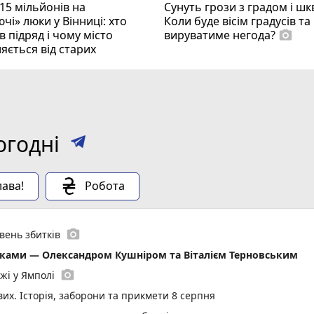
15 мільйонів на
Сунуть грози з градом і ш
чі» люки у Вінниці: хто
Коли буде вісім градусів та
 підряд і чому місто
вируватиме негода?
photo_camera
яється від старих
огодні
ава!
Робота
photo_camera
вень збитків
иками — Олександром Кушніром та Віталієм Терновським
photo_camera
жі у Ямполі
вих. Історія, заборони та прикмети 8 серпня