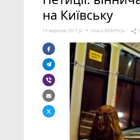
на Київську
19 вересня 2017 р.
Ольга БОБРУСЬ
share