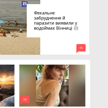
Фекальне
забруднення й
паразити виявили у
водоймах Вінниці
photo_camera
mode_comment
15
Підлітки
заради Ti
до дітей 
mode_comment
mode_comment
10
14