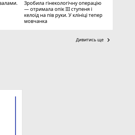
квалами.
Зробила гінекологічну операцію
— отримала опік ІІІ ступеня і
келоїд на пів руки. У клініці тепер
мовчанка
keyboard_arrow_right
Дивитись ще