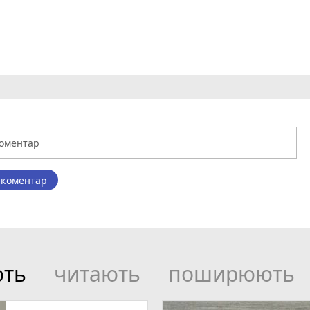
 коментар
ють
читають
поширюють