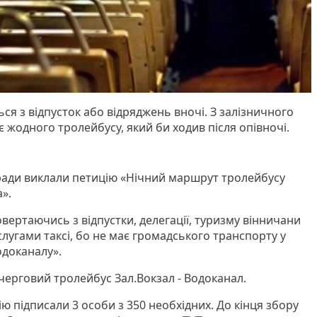
я з відпусток або відряджень вночі. З залізничного
 жодного тролейбусу, який би ходив після опівночі.
ї ради виклали петицію «Нічний маршрут тролейбусу
».
вертаючись з відпустки, делегації, туризму вінничани
лугами таксі, бо не має громадського транспорту у
водоканалу».
черговий тролейбус Зал.Вокзал - Водоканал.
ю підписали 3 особи з 350 необхідних. До кінця збору