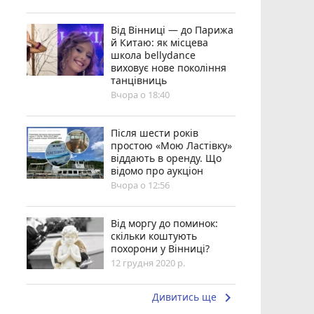
Від Вінниці — до Парижа
й Китаю: як місцева
школа bellydance
виховує нове покоління
танцівниць
Вчора о 18:40
Після шести років
простою «Мою Ластівку»
віддають в оренду. Що
відомо про аукціон
Вчора о 12:56
Від моргу до поминок:
скільки коштують
похорони у Вінниці?
12 грудня 2020 р.
keyboard_arrow_right
Дивитись ще