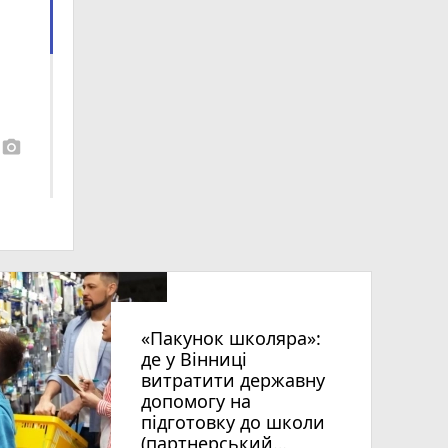
photo_camera
«Пакунок школяра»:
де у Вінниці
витратити державну
допомогу на
підготовку до школи
(партнерський