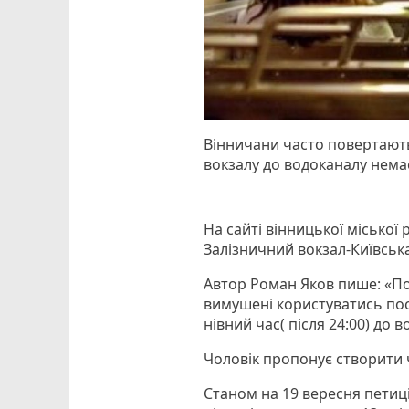
Вінничани часто повертаютьс
вокзалу до водоканалу немає
На сайті вінницької місько
Залізничний вокзал-Київська
Автор Роман Яков пише: «По
вимушені користуватись пос
нівний час( після 24:00) до 
Чоловік пропонує створити 
Станом на 19 вересня петиці