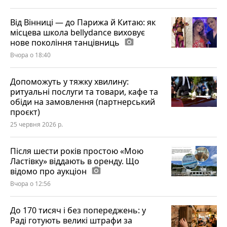
Від Вінниці — до Парижа й Китаю: як
місцева школа bellydance виховує
нове покоління танцівниць
photo_camera
Вчора о 18:40
Допоможуть у тяжку хвилину:
ритуальні послуги та товари, кафе та
обіди на замовлення (партнерський
проєкт)
25 червня 2026 р.
Після шести років простою «Мою
Ластівку» віддають в оренду. Що
відомо про аукціон
photo_camera
Вчора о 12:56
До 170 тисяч і без попереджень: у
Раді готують великі штрафи за