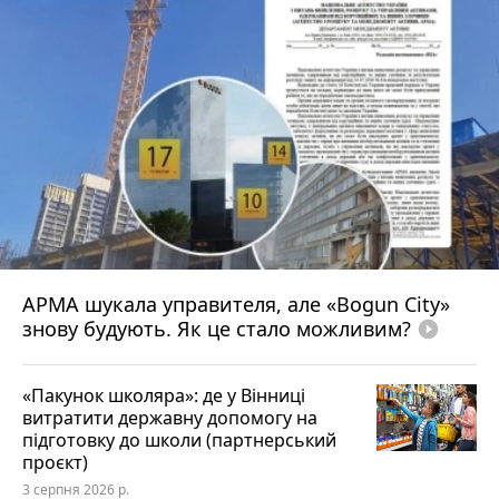
АРМА шукала управителя, але «Bogun City»
знову будують. Як це стало можливим?
play_circle_filled
«Пакунок школяра»: де у Вінниці
витратити державну допомогу на
підготовку до школи (партнерський
проєкт)
3 серпня 2026 р.