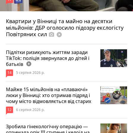
Квартири у Вінниці та майно на десятки
6 серпня 2026 р.
мільйонів: ДБР оголосило підозру екслогісту
Повітряних сил
photo_camera
play_circle_filled
Підлітки ризикують життям заради
TikTok: поліція звернулася до дітей і
батьків
play_circle_filled
14
5 серпня 2026 р.
Майже 15 мільйонів на «плаваючі»
люки у Вінниці: хто отримав підряд і
чому місто відмовляється від старих
12
6 серпня 2026 р.
Зробила гінекологічну операцію —
отримала опік ІІІ ступеня і келоїд на