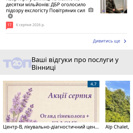
десятки мільйонів: ДБР оголосило
підозру екслогісту Повітряних сил
photo_camera
play_circle_filled
17
6 серпня 2026 р.
keyboard_arrow_right
Дивитись ще
Ваші відгуки про послуги у
Вінниці
4.7
Центр-В, лікувально-діагностичний центр