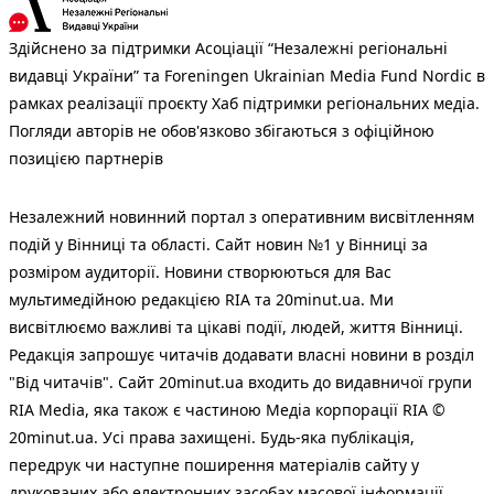
Здійснено за підтримки Асоціації “Незалежні регіональні
видавці України” та Foreningen Ukrainian Media Fund Nordic в
рамках реалізації проєкту Хаб підтримки регіональних медіа.
Погляди авторів не обов'язково збігаються з офіційною
позицією партнерів
Незалежний новинний портал з оперативним висвітленням
подій у Вінниці та області. Сайт новин №1 у Вінниці за
розміром аудиторії. Новини створюються для Вас
мультимедійною редакцією RIA та 20minut.ua. Ми
висвітлюємо важливі та цікаві події, людей, життя Вінниці.
Редакція запрошує читачів додавати власні новини в розділ
"Від читачів". Сайт 20minut.ua входить до видавничої групи
RIA Media, яка також є частиною Медіа корпорації RIA ©
20minut.ua. Усі права захищені. Будь-яка публiкацiя,
передрук чи наступне поширення матеріалів сайту у
друкованих або електронних засобах масової інформації