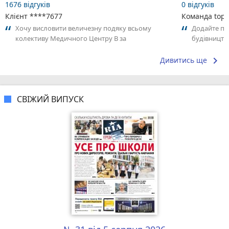
1676 відгуків
0 відгуків
Клієнт ****7677
Команда top2
Хочу висловити величезну подяку всьому
Додайте пер
колективу Медичного Центру В за
будівництв
професіоналізм та турботу, проявлені під час
своїм досві
операції...
keyboard_arrow_right
Дивитись ще
СВІЖИЙ ВИПУСК