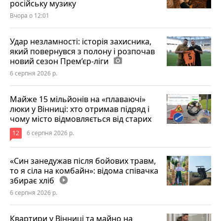
російську музику
Вчора о 12:01
Удар незламності: історія захисника,
який повернувся з полону і розпочав
новий сезон Прем’єр-ліги
photo_camera
6 серпня 2026 р.
Майже 15 мільйонів на «плаваючі»
люки у Вінниці: хто отримав підряд і
чому місто відмовляється від старих
12
6 серпня 2026 р.
«Син занедужав після бойових травм,
то я сіла на комбайн»: відома співачка
збирає хліб
play_circle_filled
6 серпня 2026 р.
Квартири у Вінниці та майно на