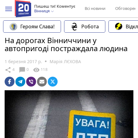
Пишеш ти! Коментує
Всі новини
Обговорен
Вінниця
Героям Слава!
Робота
Відк
На дорогах Вінниччини у
автопригоді постраждала людина
1 березня 2017 р.
Марія ЛЄХОВА
chat_bubble
share
visibility
4
0
118