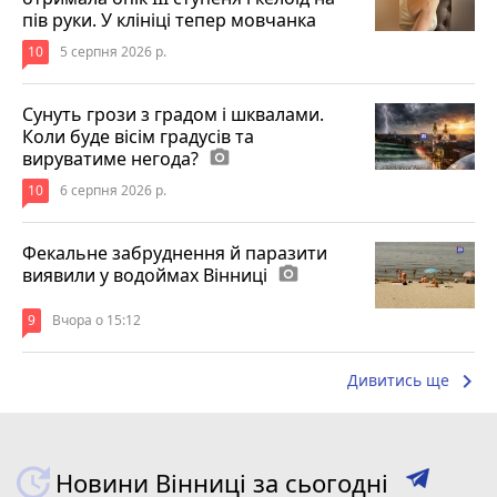
пів руки. У клініці тепер мовчанка
10
5 серпня 2026 р.
Сунуть грози з градом і шквалами.
Коли буде вісім градусів та
вируватиме негода?
photo_camera
10
6 серпня 2026 р.
Фекальне забруднення й паразити
виявили у водоймах Вінниці
photo_camera
9
Вчора о 15:12
keyboard_arrow_right
Дивитись ще
Новини Вінниці за сьогодні