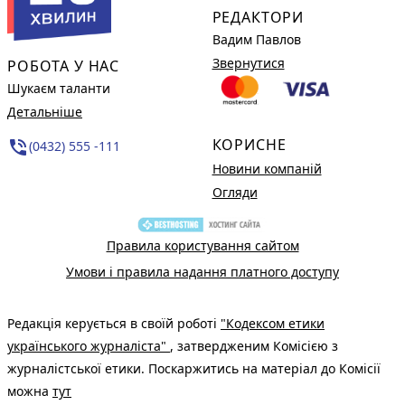
РЕДАКТОРИ
Вадим Павлов
Звернутися
РОБОТА У НАС
Шукаєм таланти
Детальніше
КОРИСНЕ
phone_in_talk
(0432) 555 -111
Новини компаній
Огляди
Правила користування сайтом
Умови і правила надання платного доступу
Редакція керується в своїй роботі
"Кодексом етики
українського журналіста"
, затвердженим Комісією з
журналістської етики. Поскаржитись на матеріал до Комісії
можна
тут