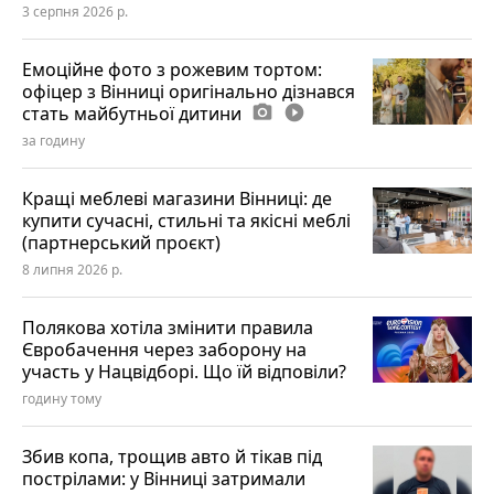
3 серпня 2026 р.
Емоційне фото з рожевим тортом:
офіцер з Вінниці оригінально дізнався
стать майбутньої дитини
photo_camera
play_circle_filled
за годину
Кращі меблеві магазини Вінниці: де
купити сучасні, стильні та якісні меблі
(партнерський проєкт)
8 липня 2026 р.
Полякова хотіла змінити правила
Євробачення через заборону на
участь у Нацвідборі. Що їй відповіли?
годину тому
Збив копа, трощив авто й тікав під
пострілами: у Вінниці затримали