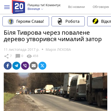
Пишеш ти! Коментує
Всі новини
Обговорен
Вінниця
Героям Слава!
Робота
Відк
Біля Тиврова через повалене
дерево утворився чималий затор
11 листопада 2017 р.
Марія ЛЄХОВА
chat_bubble
share
visibility
7
0
458