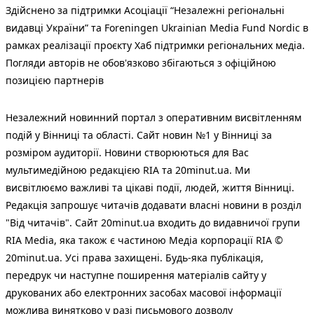
Здійснено за підтримки Асоціації “Незалежні регіональні
видавці України” та Foreningen Ukrainian Media Fund Nordic в
рамках реалізації проєкту Хаб підтримки регіональних медіа.
Погляди авторів не обов'язково збігаються з офіційною
позицією партнерів
Незалежний новинний портал з оперативним висвітленням
подій у Вінниці та області. Сайт новин №1 у Вінниці за
розміром аудиторії. Новини створюються для Вас
мультимедійною редакцією RIA та 20minut.ua. Ми
висвітлюємо важливі та цікаві події, людей, життя Вінниці.
Редакція запрошує читачів додавати власні новини в розділ
"Від читачів". Сайт 20minut.ua входить до видавничої групи
RIA Media, яка також є частиною Медіа корпорації RIA ©
20minut.ua. Усі права захищені. Будь-яка публiкацiя,
передрук чи наступне поширення матеріалів сайту у
друкованих або електронних засобах масової інформації
можлива винятково у разі письмового дозволу