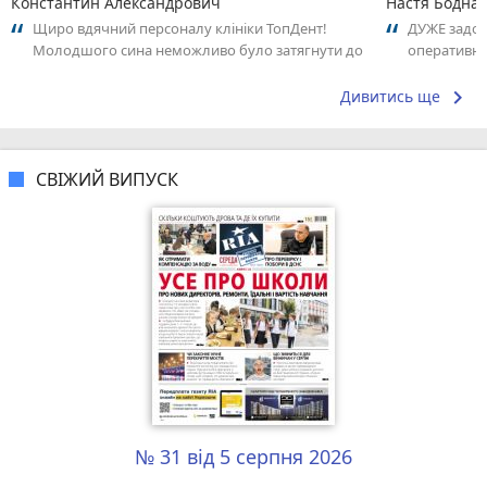
Константин Александрович
Настя Бодна
Щиро вдячний персоналу клініки ТопДент!
ДУЖЕ задов
Молодшого сина неможливо було затягнути до
оперативно
дантиста. Завдяки професіоналізму дитячого...
радістю зв
keyboard_arrow_right
Дивитись ще
СВІЖИЙ ВИПУСК
№ 31 від 5 серпня 2026