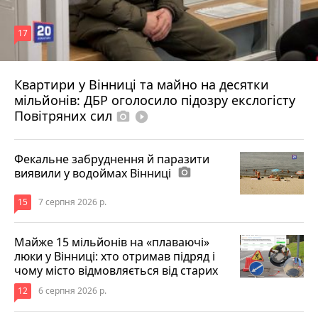
17
Квартири у Вінниці та майно на десятки
6 серпня 2026 р.
мільйонів: ДБР оголосило підозру екслогісту
Повітряних сил
photo_camera
play_circle_filled
Фекальне забруднення й паразити
виявили у водоймах Вінниці
photo_camera
15
7 серпня 2026 р.
Майже 15 мільйонів на «плаваючі»
люки у Вінниці: хто отримав підряд і
чому місто відмовляється від старих
12
6 серпня 2026 р.