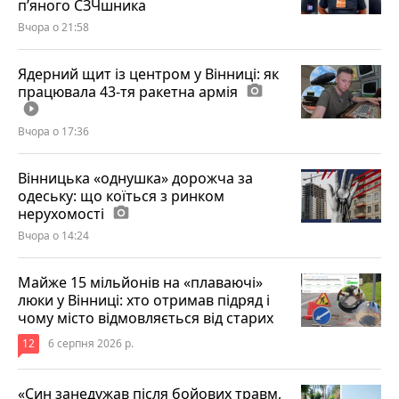
п’яного СЗЧшника
Вчора о 21:58
Ядерний щит із центром у Вінниці: як
працювала 43-тя ракетна армія
photo_camera
play_circle_filled
Вчора о 17:36
Вінницька «однушка» дорожча за
одеську: що коїться з ринком
нерухомості
photo_camera
Вчора о 14:24
Майже 15 мільйонів на «плаваючі»
люки у Вінниці: хто отримав підряд і
чому місто відмовляється від старих
12
6 серпня 2026 р.
«Син занедужав після бойових травм,