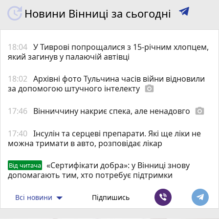
Новини Вінниці за сьогодні
18:04
У Тиврові попрощалися з 15-річним хлопцем,
який загинув у палаючій автівці
18:02
Архівні фото Тульчина часів війни відновили
за допомогою штучного інтелекту
photo_camera
17:46
Вінниччину накриє спека, але ненадовго
photo_camera
17:40
Інсулін та серцеві препарати. Які ще ліки не
можна тримати в авто, розповідає лікар
«Сертифікати добра»: у Вінниці знову
Від читача
допомагають тим, хто потребує підтримки
Всі новини
Підпишись