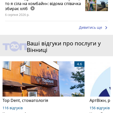
то я сіла на комбайн»: відома співачка
збирає хліб
play_circle_filled
6 серпня 2026 р.
keyboard_arrow_right
Дивитись ще
Ваші відгуки про послуги у
Вінниці
4.6
Top Dent, стоматологія
АртВіжн, р
116 відгуків
156 відгуків