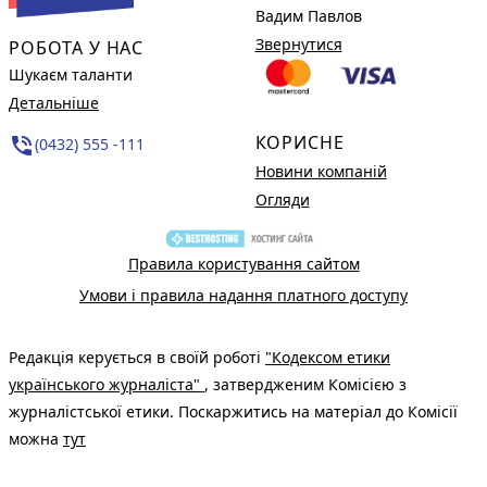
Вадим Павлов
Звернутися
РОБОТА У НАС
Шукаєм таланти
Детальніше
КОРИСНЕ
phone_in_talk
(0432) 555 -111
Новини компаній
Огляди
Правила користування сайтом
Умови і правила надання платного доступу
Редакція керується в своїй роботі
"Кодексом етики
українського журналіста"
, затвердженим Комісією з
журналістської етики. Поскаржитись на матеріал до Комісії
можна
тут