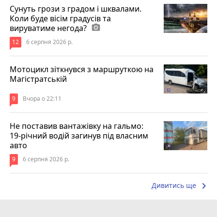
Сунуть грози з градом і шквалами.
Коли буде вісім градусів та
вируватиме негода?
photo_camera
12
6 серпня 2026 р.
Мотоцикл зіткнувся з маршруткою на
Магістратській
9
Вчора о 22:11
Не поставив вантажівку на гальмо:
19-річний водій загинув під власним
авто
9
6 серпня 2026 р.
keyboard_arrow_right
Дивитись ще