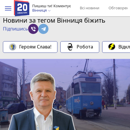
Пишеш ти! Коментує
Всі новини
Обговорен
Вінниця
Новини за тегом Вінниця біжить
Підпишись
Героям Слава!
Робота
Відк