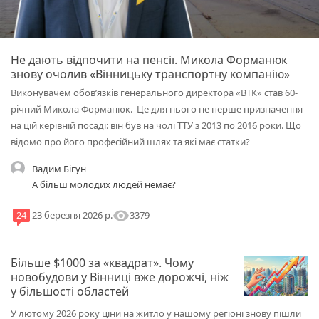
Не дають відпочити на пенсії. Микола Форманюк
знову очолив «Вінницьку транспортну компанію»
Виконувачем обовʼязків генерального директора «ВТК» став 60-
річний Микола Форманюк. Це для нього не перше призначення
на цій керівній посаді: він був на чолі ТТУ з 2013 по 2016 роки. Що
відомо про його професійний шлях та які має статки?
Вадим Бігун
А більш молодих людей немає?
visibility
3379
24
23 березня 2026 р.
Більше $1000 за «квадрат». Чому
новобудови у Вінниці вже дорожчі, ніж
у більшості областей
У лютому 2026 року ціни на житло у нашому регіоні знову пішли