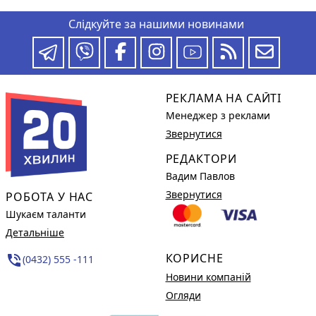
Слідкуйте за нашими новинами
РЕКЛАМА НА САЙТІ
Менеджер з реклами
Звернутися
РЕДАКТОРИ
Вадим Павлов
Звернутися
РОБОТА У НАС
Шукаєм таланти
Детальніше
КОРИСНЕ
phone_in_talk
(0432) 555 -111
Новини компаній
Огляди