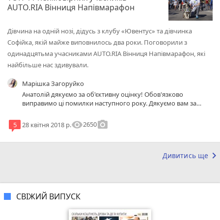
AUTO.RIA Вінниця Напівмарафон
Дівчина на одній нозі, дідусь з клубу «Ювентус» та дівчинка
Софійка, якій майже виповнилось два роки. Поговорили з
одинадцятьма учасниками AUTO.RIA Вінниця Напівмарафон, які
найбільше нас здивували.
Марішка Загоруйко
Анатолій дякуємо за об'єктивну оцінку! Обов'язково
виправимо ці помилки наступного року. Дякуємо вам за
участь!
visibility
photo_camera
2650
5
28 квітня 2018 р.
keyboard_arrow_right
Дивитись ще
СВІЖИЙ ВИПУСК