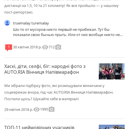
дистанції на 1,5, 10 та 21 кілометр! Як все пройшло — у нашому
пост-репортажі.
truemalay turemalay
Шо-то от мусоров никто первый не прибежал. Тут бы
показали свою бычью прыть. Или от них вообще никто не
бежал?
visibility
photo_camera
712
1
30 квітня 2018 р.
Хаскі, діти, селфі, біг: народні фото з
AUTO.RIA Вінниця Напівмарафон
Ми зібрали підбірку фото, які розміщували вінничани у
соцмережах вчора, під час AUTO.RIA Вінниця Напівмарафон.
Постили щось? Шукайте себе в матеріалі
visibility
photo_camera
1995
29 квітня 2018 р.
ТОП-11 неймовірних учасників