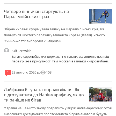
Четверо вінничан стартують на
Паралімпійських іграх
Збірна України сформувала заявку на Паралімпійські ігри, які
почнуться шостого березня у Мілані та Кортіні (Італія). Усього
"синьо-жовті" вибороли 25 ліцензій.
Skif Terewkin
Ьагато європейських держав, і не тільки, відмовляються від
параігр із-за присутності там москалів і тільки хитровиїбані
хохли на лихому коні. Українські спортсмени, якщо вони
українці, повинні байкотувати ігри, де допустили участь
visibility
153
1
28 лютого 2026 р.
рашиських виблядків.
Лайфхаки бігуна та поради лікаря. Як
підготуватися до Напівмарафону, якщо
ти раніше не бігав
У травні наше місто знову потрапить у вирій напівмарафону: сотні
енергійних досвідчених спортсменів та бігунів-аматорів будуть