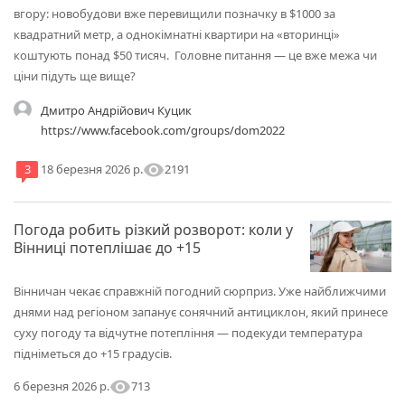
вгору: новобудови вже перевищили позначку в $1000 за
квадратний метр, а однокімнатні квартири на «вторинці»
коштують понад $50 тисяч. Головне питання — це вже межа чи
ціни підуть ще вище?
Дмитро Андрійович Куцик
https://www.facebook.com/groups/dom2022
visibility
2191
3
18 березня 2026 р.
Погода робить різкий розворот: коли у
Вінниці потеплішає до +15
Вінничан чекає справжній погодний сюрприз. Уже найближчими
днями над регіоном запанує сонячний антициклон, який принесе
суху погоду та відчутне потепління — подекуди температура
підніметься до +15 градусів.
visibility
713
6 березня 2026 р.