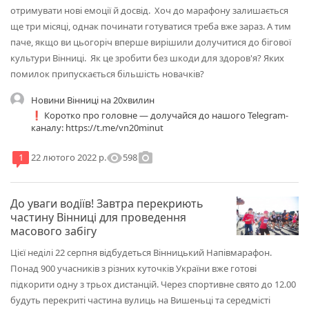
отримувати нові емоції й досвід. Хоч до марафону залишається
ще три місяці, однак починати готуватися треба вже зараз. А тим
паче, якщо ви цьогоріч вперше вирішили долучитися до бігової
культури Вінниці. Як це зробити без шкоди для здоров'я? Яких
помилок припускається більшість новачків?
Новини Вінниці на 20хвилин
❗️ Коротко про головне — долучайся до нашого Telegram-
каналу: https://t.me/vn20minut
visibility
photo_camera
598
1
22 лютого 2022 р.
До уваги водіїв! Завтра перекриють
частину Вінниці для проведення
масового забігу
Цієї неділі 22 серпня відбудеться Вінницький Напівмарафон.
Понад 900 учасників з різних куточків України вже готові
підкорити одну з трьох дистанцій. Через спортивне свято до 12.00
будуть перекриті частина вулиць на Вишеньці та середмісті