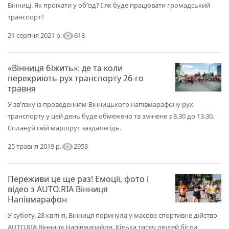
Вінниці. Як проїхати у об’їзд? І як буде працювати громадський
транспорт?
visibility
618
21 серпня 2021 р.
«Вінниця біжить»: де та коли
перекриють рух транспорту 26-го
травня
У зв'язку із проведенням Вінницького напівмарафону рух
транспорту у цей день буде обмежено та змінене з 8.30 до 13.30.
Сплануй свій маршрут заздалегідь.
visibility
2953
25 травня 2019 р.
Переживи це ще раз! Емоції, фото і
відео з AUTO.RIA Вінниця
Напівмарафон
У суботу, 28 квітня, Вінниця поринула у масове спортивне дійство
AUTO.RIA Вінниця Напівмарафон. Кілька тисяч людей бігли