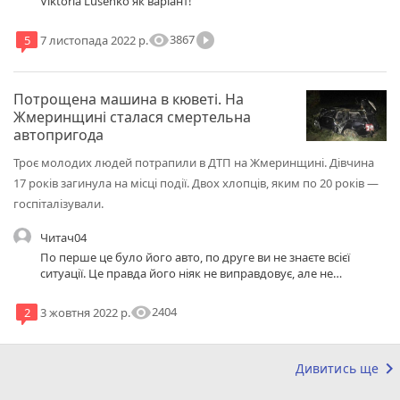
Viktoria Lusenko як варіант!
visibility
play_circle_filled
3867
5
7 листопада 2022 р.
Потрощена машина в кюветі. На
Жмеринщині сталася смертельна
автопригода
Троє молодих людей потрапили в ДТП на Жмеринщині. Дівчина
17 років загинула на місці події. Двох хлопців, яким по 20 років —
госпіталізували.
Читач04
По перше це було його авто, по друге ви не знаєте всієї
ситуації. Це правда його ніяк не виправдовує, але не
поспішайте з висновками не знаючи ситуації, в такому
випадку краще тільки поспівчуваьт. Марінка вічна тобі
visibility
2404
2
3 жовтня 2022 р.
пам'ять 🙏 Ми тебе ніколи не забудемо..
keyboard_arrow_right
Дивитись ще