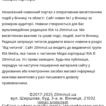
Незалежний новинний портал з оперативним висвітленням
подій у Вінниці та області. Сайт новин №1 у Вінниці за
розміром аудиторії. Новини створюються для Вас
мультимедійною редакцією RIA та 20minut.ua. Ми
висвітлюємо важливі та цікаві події, людей, життя Вінниці.
Редакція запрошує читачів додавати власні новини в розділ
"Від читачів". Сайт 20minut.ua входить до видавничої групи
RIA Media, яка також є частиною Медіа корпорації RIA ©
20minut.ua. Усі права захищені. Будь-яка публiкацiя,
передрук чи наступне поширення матеріалів сайту у
друкованих або електронних засобах масової інформації
можлива винятково у разі письмового дозволу
правовласника.
©2017-2025 20minut.ua
вул. Ширшова, буд. 3-а, м. Вінниця, 21032
[email protected]
Cуб'єкт у сфері онлайн-медіа; ідентифікатор медіа