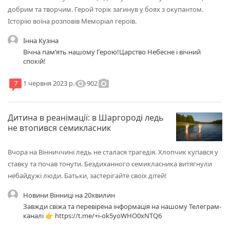
добрим та творчим. Герой торік загинув у боях з окупантом.
Історію воїна розповів Меморіал героїв.
Інна Кузіна
Вічна памʼять нашому Герою!Царство Небесне і вічний
спокій!
visibility
photo_camera
902
7
1 червня 2023 р.
Дитина в реанімації: в Шаргороді ледь
не втопився семикласник
Вчора на Вінниччині ледь не сталася трагедія. Хлопчик купався у
ставку та почав тонути. Бездиханного семикласника витягнули
небайдужі люди. Батьки, застерігайте своїх дітей!
Новини Вінниці на 20хвилин
Завжди свіжа та перевірена інформація на нашому Телеграм-
каналі 👉 https://t.me/+i-ok5yoWHO0xNTQ6