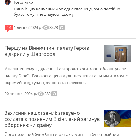
Гоголятко
Одна із цих кончених моя однокласниця, вона постійно
бухає тому я не дивуюся цьому
visibility
photo_camera
3473
14
1 липня 2024 р.
Першу на Вінниччині палату Героїв
відкрили у Шаргороді
У паліативному відділенні Шаргородської лікарні облаштували
палату Героїв. Вона оснащена мультифункціональним ліжком, є
окремий вхід, туалет, душова та телевізор.
visibility
photo_camera
282
20 червня 2024 р.
Захисник нашої землі: згадуємо
солдата з позивним Вікінг, який загинув
обороняючи країну
Його позивний був «Вікінг», однак у житті він був спокійним,