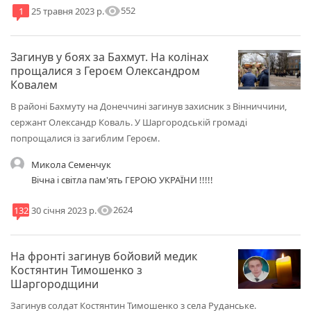
visibility
552
1
25 травня 2023 р.
Загинув у боях за Бахмут. На колінах
прощалися з Героєм Олександром
Ковалем
В районі Бахмуту на Донеччині загинув захисник з Вінниччини,
сержант Олександр Коваль. У Шаргородській громаді
попрощалися із загиблим Героєм.
Микола Семенчук
Вічна і світла пам'ять ГЕРОЮ УКРАЇНИ !!!!!
visibility
2624
132
30 січня 2023 р.
На фронті загинув бойовий медик
Костянтин Тимошенко з
Шаргородщини
Загинув солдат Костянтин Тимошенко з села Руданське.