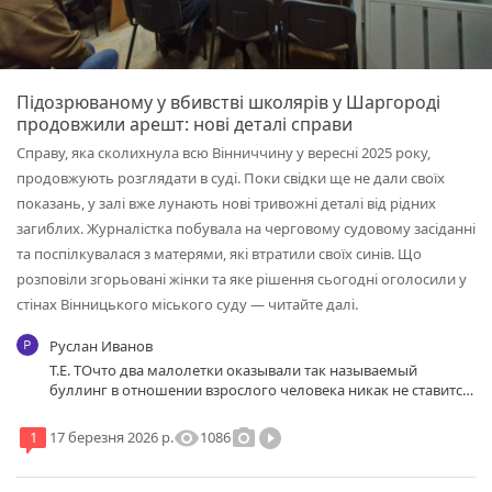
Підозрюваному у вбивстві школярів у Шаргороді
продовжили арешт: нові деталі справи
Справу, яка сколихнула всю Вінниччину у вересні 2025 року,
продовжують розглядати в суді. Поки свідки ще не дали своїх
показань, у залі вже лунають нові тривожні деталі від рідних
загиблих. Журналістка побувала на черговому судовому засіданні
та поспілкувалася з матерями, які втратили своїх синів. Що
розповіли згорьовані жінки та яке рішення сьогодні оголосили у
стінах Вінницького міського суду — читайте далі.
Руслан Иванов
Т.Е. ТОчто два малолетки оказывали так называемый
буллинг в отношении взрослого человека никак не ставится
в вину особам которые воспитывали этих двух в принципе
ни в чем не винных детей, просто матери не дали им
visibility
photo_camera
play_circle_filled
1086
1
17 березня 2026 р.
должного воспитания