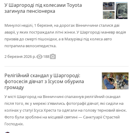
У Шаргороді під колесами Toyota
загинула пенсіонерка
Минулої неділі, 1 березня, на дорогах Вінниччини сталися дві
аварії, у яких постраждали літні жінки. У Шаргороді маневр водія
призвів до смерті пішохідки, а в Мазурівці під колеса авто
потрапила велосипедистка.
visibility
photo_camera
188
2 березня 2026 р.
Релігійний скандал у Шаргороді:
фотосесія дівчат з Ісусом обурила
громаду
У місті Шаргород на Вінниччині спалахнув релігійний скандал
після того, як у мережі з'явились фотографії дівчат, які сиділи на
колінах у статуї Ісуса Хреста та одягали на голову терновий вінок.
Фото були зроблені на місцевій святині — Санктуарії Страстей
Господніх.