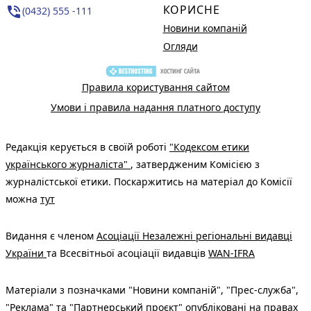
КОРИСНЕ
phone_in_talk
(0432) 555 -111
Новини компаній
Огляди
Правила користування сайтом
Умови і правила надання платного доступу
Редакція керується в своїй роботі
"Кодексом етики
українського журналіста"
, затвердженим Комісією з
журналістської етики. Поскаржитись на матеріал до Комісії
можна
тут
Видання є членом
Асоціації Незалежні регіональні видавці
України
та Всесвітньої асоціації видавців
WAN-IFRA
Матеріали з позначками "Новини компаній", "Прес-служба",
"Реклама" та "Партнерський проєкт" опубліковані на правах