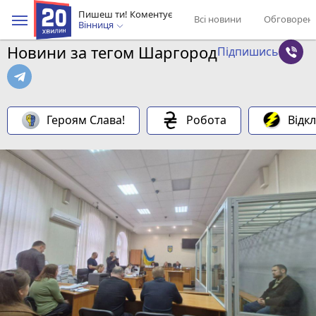
Пишеш ти! Коментує
Всі новини
Обговорен
Вінниця
Новини за тегом Шаргород
Підпишись
Героям Слава!
Робота
Відк