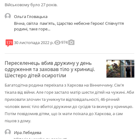
Військовому було 27 років.
Ольга Гловацька
Вічна, світла пам'ять, Царство небесне Герою! Співчуття
родині, таке горе...
visibility
photo_camera
974
171
30 листопада 2022 р.
Переселенець вбив дружину у день
одруження та заховав тіло у криниці.
Шестеро дітей осиротіли
Багатодітна родина переїхала з Харкова на Вінниччину. Сім'я
тікала від війни. Але горе застало матір шести дітей на чужині. Аби
приховати злочин та уникнути відповідальності, 46-річний
чоловік виніс тіло вбитої дружини до сусідів та вкинув у криницю.
Потім повідомив дітям, що їх мати поїхала до Харкова, а сам
пішов з дому.
Ира Лебедева