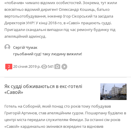
«побачив» чимало відомих особистостей. Зокрема, тут жили
всесвітньо відомий диригент Олександр Кошиць, батько
вертольотобудування, інженер Ігор Сікорський та засідала
Директорія УНР! У кінці 2018-го, в «Савої» працюють судді.
Пригадали скандальні випадки під час ремонту будинку під
апеляційний адмінсуд.
Сергій Чумак
грьобаний суд! таку людину вижили!
visibility
photo_camera
play_circle_filled
541
2
20 січня 2019 р.
Як судді обживаються в екс-готелі
«Савой»
Готель на Соборній, який понад сто років тому побудував
Григорій Артинов, став апеляційним судом. Пошарпану будівлю в
центрі міста передали служителям Феміди. За останні сім років
«Савой» кардинально змінився всередині та відновив