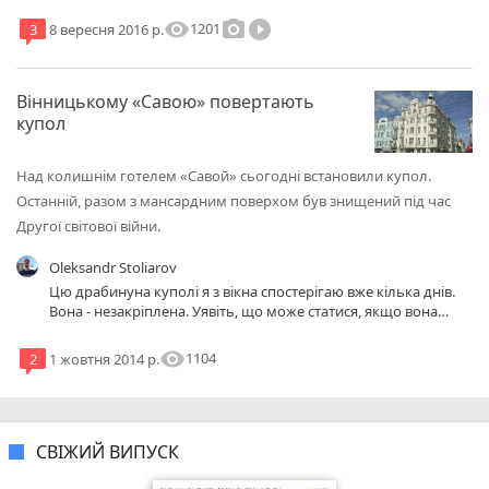
новое здание! Денег должно хватить.
visibility
photo_camera
play_circle_filled
1201
3
8 вересня 2016 р.
Вінницькому «Савою» повертають
купол
Над колишнім готелем «Савой» сьогодні встановили купол.
Останній, разом з мансардним поверхом був знищений під час
Другої світової війни.
Oleksandr Stoliarov
Цю драбинуна куполі я з вікна спостерігаю вже кілька днів.
Вона - незакріплена. Уявіть, що може статися, якщо вона
полетить донизу, а там будуть люди... Відпоповідальному за
драбину, дати по сраці, щоб не міг сидіти.
visibility
1104
2
1 жовтня 2014 р.
СВІЖИЙ ВИПУСК