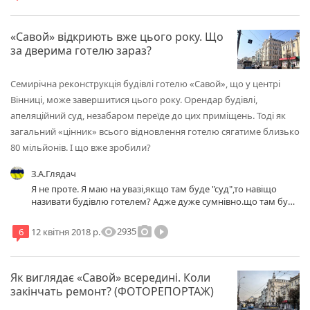
«Cавой» відкриють вже цього року. Що
за дверима готелю зараз?
Семирічна реконструкція будівлі готелю «Савой», що у центрі
Вінниці, може завершитися цього року. Орендар будівлі,
апеляційний суд, незабаром переїде до цих приміщень. Тоді як
загальний «цінник» всього відновлення готелю сягатиме близько
80 мільйонів. І що вже зробили?
З.А.Глядач
Я не проте. Я маю на увазі,якщо там буде "суд",то навіщо
називати будівлю готелем? Адже дуже сумнівно.що там буде
можливість для використаняя за прямим призначенням. До
речі,а це не забагато,ТАКЕ приміщення для такої "організації"?
visibility
photo_camera
play_circle_filled
2935
6
12 квітня 2018 р.
І чому б цьому "судові" на залишатися там.де він є зараз?
Як виглядає «Савой» всередині. Коли
закінчать ремонт? (ФОТОРЕПОРТАЖ)