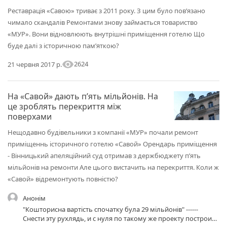
Реставрація «Савою» триває з 2011 року. З цим було пов’язано
чимало скандалів Ремонтами знову займається товариство
«МУР». Вони відновлюють внутрішні приміщення готелю Що
буде далі з історичною пам’яткою?
visibility
2624
21 червня 2017 р.
На «Савой» дають п’ять мільйонів. На
це зроблять перекриття між
поверхами
Нещодавно будівельники з компанії «МУР» почали ремонт
приміщеннь історичного готелю «Савой» Орендарь приміщення
- Вінницький апеляційний суд отримав з держбюджету п’ять
мільйонів на ремонти Але цього вистачить на перекриття. Коли ж
«Савой» відремонтують повністю?
Анонім
"Кошторисна вартість спочатку була 29 мільйонів" ------
Снести эту рухлядь, и с нуля по такому же проекту построить