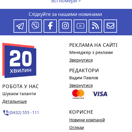
Всі номери >
Слідкуйте за нашими новинами
РЕКЛАМА НА САЙТІ
Менеджер з реклами
Звернутися
РЕДАКТОРИ
Вадим Павлов
Звернутися
РОБОТА У НАС
Шукаєм таланти
Детальніше
КОРИСНЕ
phone_in_talk
(0432) 555 -111
Новини компаній
Огляди