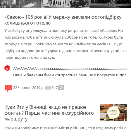
«Савою» 106 років! У мережу виклали фотопідбірку
колишнього готелю
У фейсбуку опублікували підбірку ретро фотографії «Савою». На
них можна побачити якою була Соборна без готелю, якою була
споруда в перші роки існування та як її змінили за часів СРСР. До
підбірки додали фото будівлі під час семирічної реконструкції, яка
перетворила готель на суд.
AAAAAAAAAAaaaaaaaaaaaaaaaaaaaaaaaaaaaaaaaaaaaaaaaaaaaaaa
Окна и балконы были контрастнее раньше и покрытие шпиля и
visibility
photo_camera
647
1
22 червня 2019 р.
Куди йти у Вінниці, якщо не працює
фонтан? Перша частина екскурсійного
маршруту
Коли ми говоримо про цікаві місця у Вінниці, то в жодному разі не