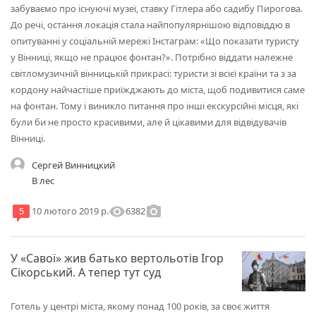
забуваємо про існуючі музеї, ставку Гітлера або садибу Пирогова.
До речі, остання локація стала найпопулярнішою відповіддю в
опитуванні у соціальній мережі Інстаграм: «Що показати туристу
у Вінниці, якщо не працює фонтан?». Потрібно віддати належне
світломузичній вінницькій прикрасі: туристи зі всієї країни та з за
кордону найчастіше приїжджають до міста, щоб подивитися саме
на фонтан. Тому і виникло питання про інші екскурсійні місця, які
були би не просто красивими, але й цікавими для відвідувачів
Вінниці.
Сергей Винницкий
В лес
visibility
photo_camera
6382
5
10 лютого 2019 р.
У «Савої» жив батько вертольотів Ігор
Сікорський. А тепер тут суд
Готель у центрі міста, якому понад 100 років, за своє життя