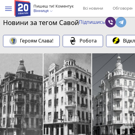
Пишеш ти! Коментує
Всі новини
Обговорен
Вінниця
Новини за тегом Савой
Підпишись
Героям Слава!
Робота
Відк