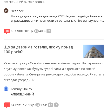
автентичний вигляд ззовні.
Человек
Ну а суд для кого, не для людей??? Не для людей добиваься
справедливости и честности от остальных. Что вы глупости
говорите.
visibility
photo_camera
4056
10
18 січня 2019 р.
Що за дверима готелю, якому понад
100 років?
Уже цього року «Савой» стане апеляційним судом. На першому і
другому поверхах будуть судові зали, а з третього по п’ятий —
робочі кабінети. Семирічна реконструкція добігає кінця. Як готель
виглядає усередині?
Tommy Shelby
АПЕЛЯЦІЙНИЙ
visibility
photo_camera
play_circle_filled
1634
3
14 квітня 2018 р.