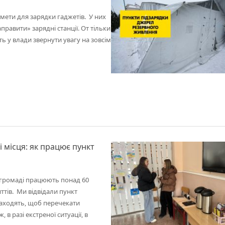
мети для зарядки гаджетів. У них
равити» зарядні станції. От тільки
ть у влади звернути увагу на зовсім
 місця: як працює пункт
й громаді працюють понад 60
иттів. Ми відвідали пункт
заходять, щоб перечекати
 в разі екстреної ситуації, в