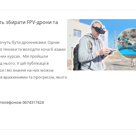
ть збирати FPV-дрони та
ї, хочуть бути дронниками. Однак
ї техніки та володіти хоча б азами
ьних курсах. Ми пройшли
нього. У цій публікації в
и і які знання на них можна
ся враженнями та прогресом, якого
на за телефоном 0674317424