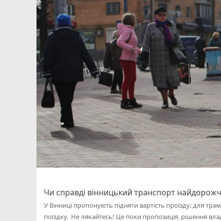
Чи справді вінницький транспорт найдорожчий
У Вінниці пропонують підняти вартість проїзду: для трамв
поїздку. Не лякайтесь! Це поки пропозиція, рішення вла