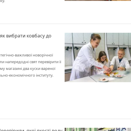
ку.
 як вибрати ковбасу до
атегічно-важливої новорічної
ли напередодні свят перевірити її
му магазині два куски вареної
льно-економічного інституту.
еревірили, якої якості воду