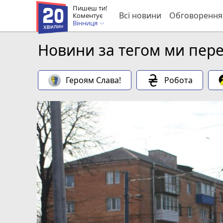
Пишеш ти!
Всі новини
Обговорення
Коментує
Вінниця
Новини за тегом ми пер
Героям Слава!
Робота