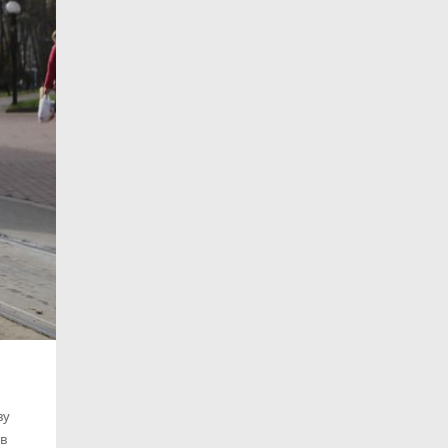
ву
 в