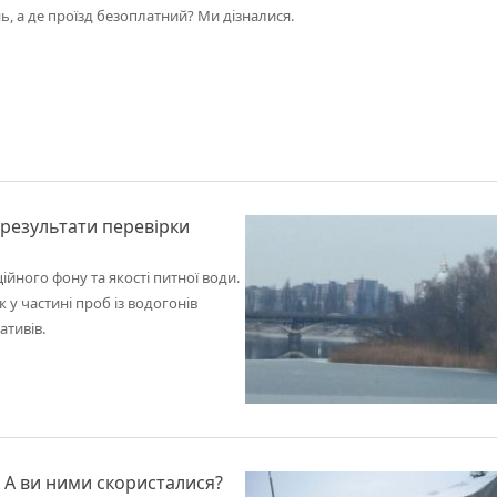
ь, а де проїзд безоплатний? Ми дізналися.
 результати перевірки
ного фону та якості питної води.
у частині проб із водогонів
ативів.
. А ви ними скористалися?