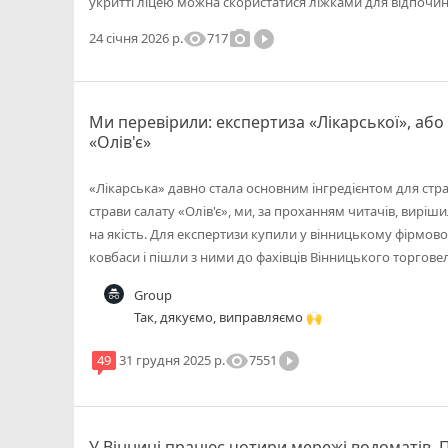
укритті ліцею можна скористатися ліжками для відпочин
visibility
photo_camera
play_circle_filled
717
24 січня 2026 р.
Ми перевірили: експертиза «Лікарської», або
«Олів'є»
«Лікарська» давно стала основним інгредієнтом для стр
страви салату «Олів'є», ми, за проханням читачів, виріши
на якість. Для експертизи купили у вінницькому фірмово
ковбаси і пішли з ними до фахівців Вінницького торгове
Group
Так, дякуємо, виправляємо 🙌
visibility
play_circle_filled
7551
49
31 грудня 2025 р.
У Вінниці працює чотири мережі водоматів. П