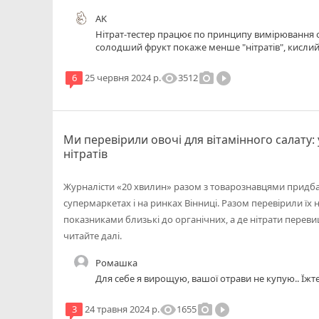
AK
Нітрат-тестер працює по принципу вимірювання о
солодший фрукт покаже менше "нітратів", кислий
органічні кислоти. Навіть якщо його впихнути в р
Цей тестер -- дуже примітивний експрес тест, точ
visibility
photo_camera
play_circle_filled
3512
6
25 червня 2024 р.
поже показати із правильним, рівномірним та ре
Ми перевірили овочі для вітамінного салату:
нітратів
Журналісти «20 хвилин» разом з товарознавцями придбал
супермаркетах і на ринках Вінниці. Разом перевірили їх на 
показниками близькі до органічних, а де нітрати пере
читайте далі.
Ромашка
Для себе я вирощую, вашої отрави не купую.. Їжте 
visibility
photo_camera
play_circle_filled
1655
3
24 травня 2024 р.