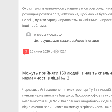
Окрім пунктів незламності у нашому місті розгорнули на
розміщені розетки по 3,5 кВт кожна, щоб можна було «зап
не всі ці пункти зарядки працюють. Та й вінничани прося
інші проблеми.
Максим Сопченко
Це ловушка для дицика зайшов і попався
visibility
1224
5
25 січня 2026 р.
Можуть прийняти 150 людей, є навіть спальні
незламності в ліцеї №12
Через аварійні відключення електроенергії у Вінницькі
пунктів незламності на базі шкіл, Прозорих офісів та укр
незламності в ліцеї №12. Він працює цілодобово – сюди 
відключення, залишитися на зв’язку, зігрітись чаєм. Також,