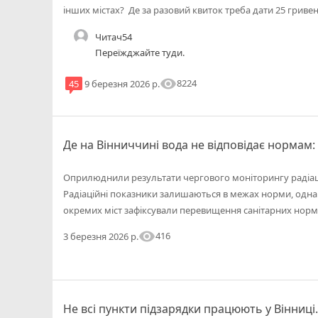
інших містах? Де за разовий квиток треба дати 25 гривен
Читач54
Переїжджайте туди.
visibility
8224
45
9 березня 2026 р.
Де на Вінниччині вода не відповідає нормам:
Оприлюднили результати чергового моніторингу радіацій
Радіаційні показники залишаються в межах норми, однак 
окремих міст зафіксували перевищення санітарних норм
visibility
416
3 березня 2026 р.
Не всі пункти підзарядки працюють у Вінниці