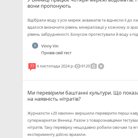
вони пропонують
Відібрали воду з усіх мереж акваматів та віднесли її до 
вдалося визначити рівень мінералізації у кожному зі зра
рівень забрудненості. Бонусом протестували й воду з-пі
Vinny Vin
Провів свій тест
visibility
photo_camera
play_circle_filled
9120
77
4 листопада 2024 р.
Ми перевірили баштанні культури. Що показав
на наявність нітратів?
Журналісти «20 хвилин» вирішили перевірити перші кавуні
супермаркетах Вінниці. Разом з товарознавцями тестува
нітратів. Таку перевірку нещодавно робили овочам та яг
експерименту дійсно вразили.