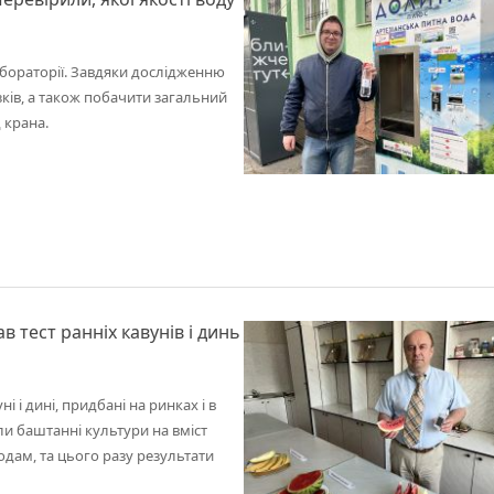
лабораторії. Завдяки дослідженню
зків, а також побачити загальний
д крана.
 тест ранніх кавунів і динь
 і дині, придбані на ринках і в
ли баштанні культури на вміст
одам, та цього разу результати