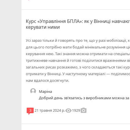
Курс «Управління БПЛА»: як у Вінниці навчаю
керувати ними
Усі зараз тільки й говорять про те, що у разі мобілізаці
для цього потрібно мати бодай мінімальне розуміння ціє
керування нею. Такі знання можна отримати на спеціал
тритижневе навчання й готові поділитися враженнями від 
загальних рисах розкажемо, з чого складаються такі курс
отримати у Вінниці. У наступному матеріалі — поділимо
нам вдалося досягнути.
Маріна
Добрий день зв'язатись з виробниками мож
visibility
photo_camera
1929
3
21 травня 2024 р.