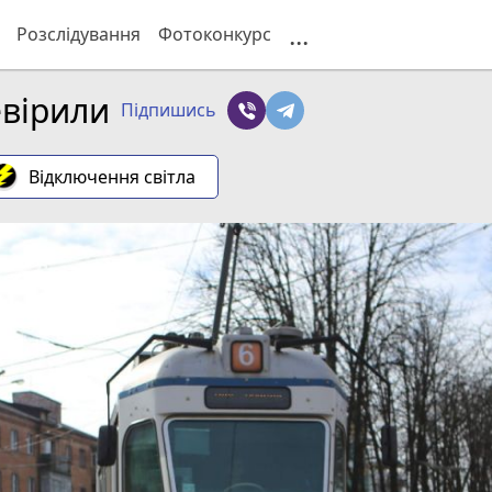
...
Розслідування
Фотоконкурс
евірили
Підпишись
Відключення світла