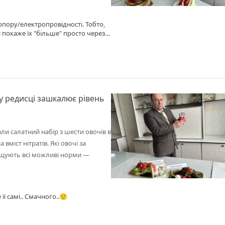
пору/електропровідності. Тобто,
 покаже їх "більше" просто через
ізні частини плоду показники різні.
но тільки лабораторний аналіз
презентативним відбором зразків.
 у редисці зашкалює рівень
и салатний набір з шести овочів в
вміст нітратів. Які овочі за
вищують всі можливі норми —
її самі.. Смачного..🙂