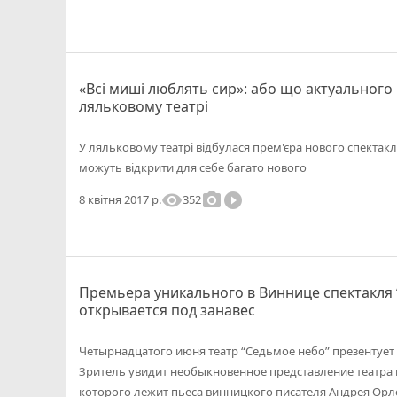
«Всі миші люблять сир»: або що актуального
ляльковому театрі
У ляльковому театрі відбулася прем'єра нового спектаклю
можуть відкрити для себе багато нового
visibility
photo_camera
play_circle_filled
352
8 квітня 2017 р.
Премьера уникального в Виннице спектакля 
открывается под занавес
Четырнадцатого июня театр “Седьмое небо” презентует 
Зритель увидит необыкновенное представление театра ма
которого лежит пьеса винницкого писателя Андрея Орл