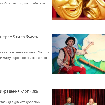
фесійних театри, які приймають
ь трембіти та будуть
окаже свою нову виставу «Півтори
и маму та розповість про життя
викрадення хлопчика
тави для дітей та дорослих.