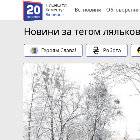
Пишеш ти!
Всі новини
Обговорення
Коментує
Вінниця
Новини за тегом ляльков
Героям Слава!
Робота