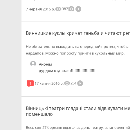
visibility
photo_camera
play_circle_filled
387
7 червня 2016 р.
Винницкие куклы кричат ганьба и читают рэп
Не обязательно выходить на очередной протест, чтоб
нардепов. Можно попросту прийти в кукольный мир.
Анонім
дурдом отдыхает!!!!!!!!!!!!!!!!!!!!!
visibility
play_circle_filled
251
1
17 квітня 2016 р.
Вінницькі театри глядачі стали відвідувати м
поменшало
Весь світ 27 березня відзначає день театру, встановлений