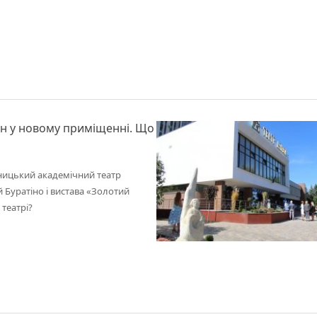
он у новому приміщенні. Що
нницький академічний театр
 Буратіно і вистава «Золотий
театрі?