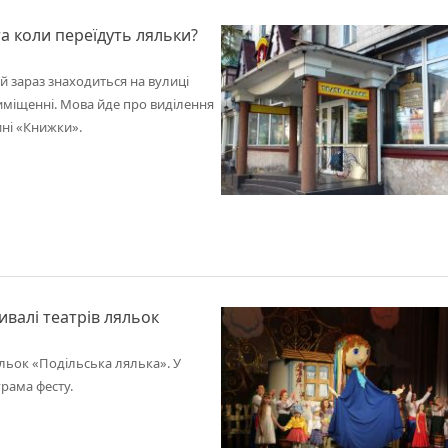
а коли переїдуть ляльки?
 зараз знаходиться на вулиці
риміщенні. Мова йде про виділення
тині «Книжки».
ивалі театрів ляльок
яльок «Подільська лялька». У
грама фесту.