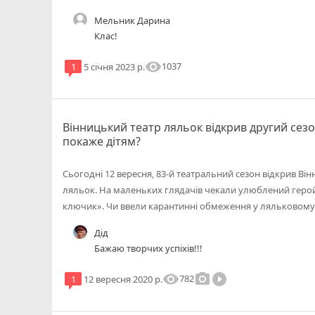
Мельник Дарина
Клас!
visibility
1037
1
5 січня 2023 р.
Вінницький театр ляльок відкрив другий сез
покаже дітям?
Сьогодні 12 вересня, 83-й театральний сезон відкрив Ві
ляльок. На маленьких глядачів чекали улюблений герой
ключик». Чи ввели карантинні обмеження у ляльковому 
Дід
Бажаю творчих успіхів!!!
visibility
photo_camera
play_circle_filled
782
1
12 вересня 2020 р.