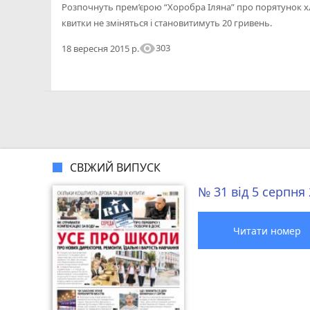
Розпочнуть прем’єрою “Хоробра Іляна” про порятунок хл
квитки не зміняться і становитимуть 20 гривень.
visibility
303
18 вересня 2015 р.
СВІЖИЙ ВИПУСК
№ 31 від 5 серпня
Читати номер