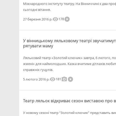
Міжнародного інституту театру. На Вінниччині є два про
сьогодні вітання.
visibility
play_circle_filled
178
27 березня 2016 р.
У вінницькому ляльковому театрі звучатимут
рятувати маму
Ляльковий театр «Золотий ключик» завтра, 6 лютого, п
жмені» для наймолодших. Казка вчитиме дітлахів любит
справжніх гуцулів.
visibility
photo_camera
play_circle_filled
181
5 лютого 2016 р.
Театр ляльок відкриває сезон виставою про 
У новому сезоні театр “Золотий ключик” представить вис