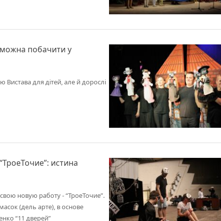
 можна побачити у
 Вистава для дітей, але й дорослі
“ТроеТочие”: истина
свою новую работу - “ТроеТочие”.
сок (дель арте), в основе
енко “11 дверей”