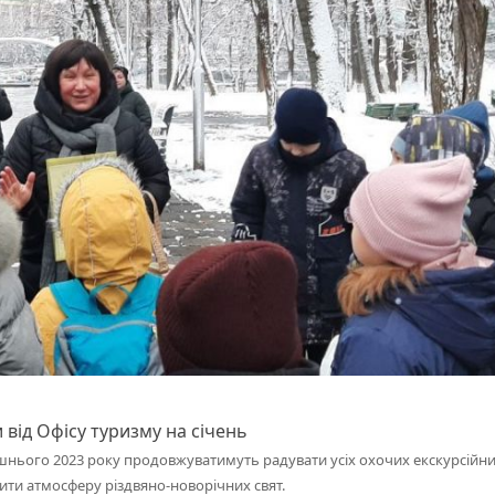
и від Офісу туризму на січень
йдешнього 2023 року продовжуватимуть радувати усіх охочих екскурсійн
ити атмосферу різдвяно-новорічних свят.