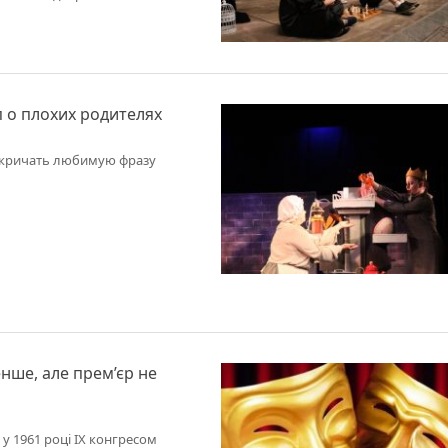
 о плохих родителях
ы кричать любимую фразу
енше, але прем’єр не
 у 1961 році IX конгресом