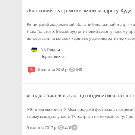
Ляльковий театр може змінити адресу. Куди т
Вінницький академічний обласний ляльковий театр, який
Льва Толстого, 6 може зустріти новий сезон у новому п
актової зали та кількох кабінетів у адміністративній час
З.А.Глядач
Через плєчё.
visibility
648
5
10 жовтня 2018 р.
«Подільська лялька»: що подивитися на фест
У Вінниці відкрився Х Міжнародний фестиваль театрів л
ньому візьмуть участь 17 театрів із п'яти країн світу. Про
visibility
play_circle_filled
278
9 жовтня 2017 р.