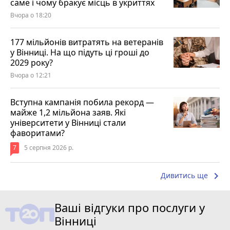
саме і чому бракує місць в укриттях
Вчора о 18:20
177 мільйонів витратять на ветеранів
у Вінниці. На що підуть ці гроші до
2029 року?
Вчора о 12:21
Вступна кампанія побила рекорд —
майже 1,2 мільйона заяв. Які
університети у Вінниці стали
фаворитами?
7
5 серпня 2026 р.
keyboard_arrow_right
Дивитись ще
Ваші відгуки про послуги у
Вінниці