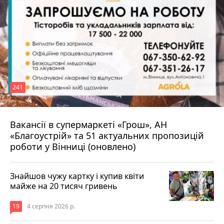
241
Вакансії в супермаркеті «Грош», АН
4 серпня 2026 р.
«Благоустрій» та 51 актуальних пропозицій
роботи у Вінниці (оновлено)
Знайшов чужу картку і купив квіти
майже на 20 тисяч гривень
19
4 серпня 2026 р.