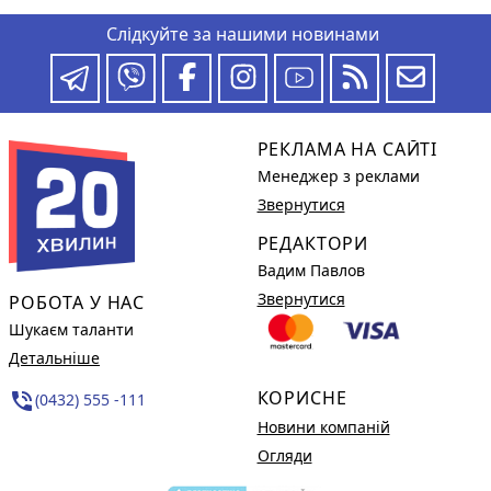
Слідкуйте за нашими новинами
РЕКЛАМА НА САЙТІ
Менеджер з реклами
Звернутися
РЕДАКТОРИ
Вадим Павлов
Звернутися
РОБОТА У НАС
Шукаєм таланти
Детальніше
КОРИСНЕ
phone_in_talk
(0432) 555 -111
Новини компаній
Огляди