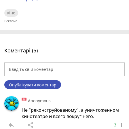
кіно
Коментарі (5)
Опублікувати коментар
Anonymous
Не "реконструйованому", а уничтоженном
кинотеатре и всего вокруг него.
reply
share
remove
add
3