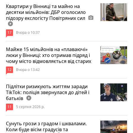
Квартири у Вінниці та майно на
десятки мільйонів: ДБР оголосило
підозру екслогісту Повітряних сил
photo_camera
play_circle_filled
17
Вчора о 10:37
Майже 15 мільйонів на «плаваючі»
люки у Вінниці: хто отримав підряд і
чому місто відмовляється від старих
12
Вчора о 13:42
Підлітки ризикують життям заради
TikTok: поліція звернулася до дітей і
батьків
play_circle_filled
11
5 серпня 2026 р.
Сунуть грози з градом і шквалами.
Коли буде вісім градусів та