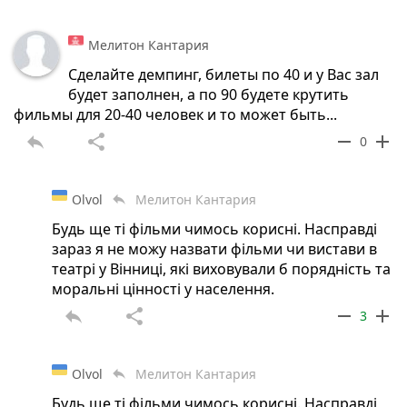
Мелитон Кантария
Сделайте демпинг, билеты по 40 и у Вас зал
будет заполнен, а по 90 будете крутить
фильмы для 20-40 человек и то может быть...
reply
share
remove
add
0
Olvol
Мелитон Кантария
reply
Будь ще ті фільми чимось корисні. Насправді
зараз я не можу назвати фільми чи вистави в
театрі у Вінниці, які виховували б порядність та
моральні цінності у населення.
reply
share
remove
add
3
Olvol
Мелитон Кантария
reply
Будь ще ті фільми чимось корисні. Насправді