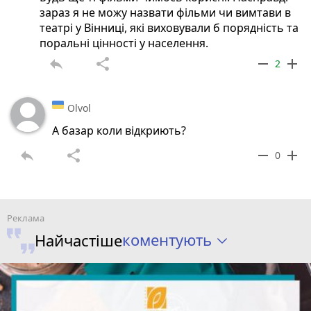
зараз я не можу назвати фільми чи вимтави в
театрі у Вінниці, які виховували б порядність та
поральні цінності у населення.
reply
share
remove
add
2
Olvol
А базар коли відкриють?
reply
share
remove
add
0
коментують
Найчастіше