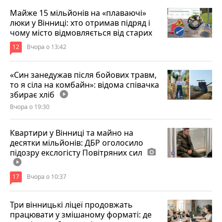
Майже 15 мільйонів на «плаваючі»
люки у Вінниці: хто отримав підряд і
чому місто відмовляється від старих
12
Вчора о 13:42
«Син занедужав після бойових травм,
то я сіла на комбайн»: відома співачка
збирає хліб
play_circle_filled
Вчора о 19:30
Квартири у Вінниці та майно на
десятки мільйонів: ДБР оголосило
підозру екслогісту Повітряних сил
photo_camera
play_circle_filled
17
Вчора о 10:37
Три вінницькі ліцеї продовжать
працювати у змішаному форматі: де