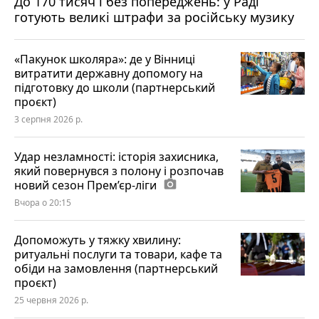
До 170 тисяч і без попереджень: у Раді
готують великі штрафи за російську музику
«Пакунок школяра»: де у Вінниці
витратити державну допомогу на
підготовку до школи (партнерський
проєкт)
3 серпня 2026 р.
Удар незламності: історія захисника,
який повернувся з полону і розпочав
новий сезон Прем’єр-ліги
photo_camera
Вчора о 20:15
Допоможуть у тяжку хвилину:
ритуальні послуги та товари, кафе та
обіди на замовлення (партнерський
проєкт)
25 червня 2026 р.