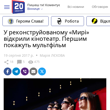
Пишеш ти! Коментує
Всі новини
Обговорен
Вінниця
Героям Слава!
Робота
Відк
У реконструйованому «Мирі»
відкрили кінотеатр. Першим
покажуть мультфільм
19 серпня 2017 р.
Марія ЛЄХОВА
chat_bubble
share
visibility
18
5
475