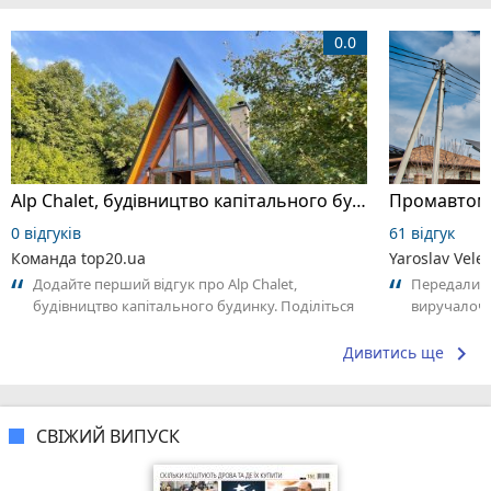
0.0
Alp Chalet, будівництво капітального будинку
0 відгуків
61 відгук
Команда top20.ua
Yaroslav Vele
Додайте перший відгук про Alp Chalet,
Передали на
будівництво капітального будинку. Поділіться
виручалочка
своїм досвідом – що Вам сподобалось,...
безкоштовне
keyboard_arrow_right
Дивитись ще
СВІЖИЙ ВИПУСК