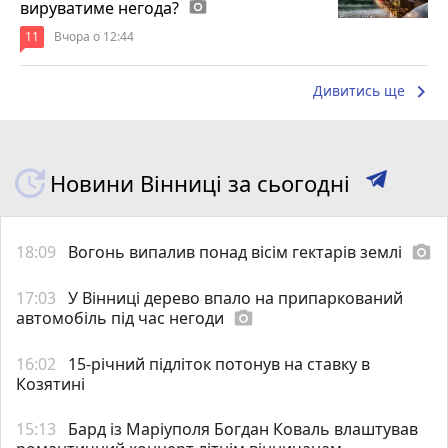
вируватиме негода?
photo_camera
11
Вчора о 12:44
keyboard_arrow_right
Дивитись ще
Новини Вінниці за сьогодні
18:09
Вогонь випалив понад вісім гектарів землі
photo_camera
17:03
У Вінниці дерево впало на припаркований
автомобіль під час негоди
photo_camera
16:02
15-річний підліток потонув на ставку в
Козятині
15:13
Бард із Маріуполя Богдан Коваль влаштував