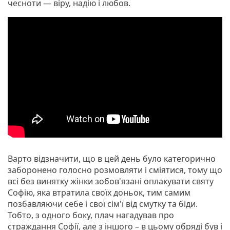
чесноти — віру, надію і любов.
Варто відзначити, що в цей день було категорично
заборонено голосно розмовляти і сміятися, тому що
всі без винятку жінки зобов'язані оплакувати святу
Софію, яка втратила своїх доньок, тим самим
позбавляючи себе і свої сім'ї від смутку та біди.
Тобто, з одного боку, плач нагадував про
страждання Софії, але з іншого – в цьому обряді був і