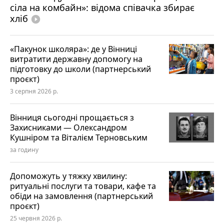
сіла на комбайн»: відома співачка збирає
хліб
play_circle_filled
«Пакунок школяра»: де у Вінниці
витратити державну допомогу на
підготовку до школи (партнерський
проєкт)
3 серпня 2026 р.
Вінниця сьогодні прощається з
Захисниками — Олександром
Кушніром та Віталієм Терновським
за годину
Допоможуть у тяжку хвилину:
ритуальні послуги та товари, кафе та
обіди на замовлення (партнерський
проєкт)
25 червня 2026 р.