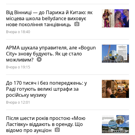
Від Вінниці — до Парижа й Китаю: як
місцева школа bellydance виховує
нове покоління танцівниць
photo_camera
Вчора о 18:40
АРМА шукала управителя, але «Bogun
City» знову будують. Як це стало
можливим?
play_circle_filled
Вчора о 19:15
До 170 тисяч і без попереджень: у
Раді готують великі штрафи за
російську музику
Вчора о 12:01
Після шести років простою «Мою
Ластівку» віддають в оренду. Що
відомо про аукціон
photo_camera