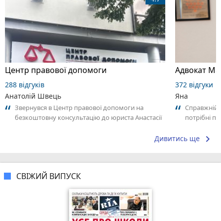
Центр правової допомоги
288 відгуків
372 відгуки
Анатолій Швець
Яна
Звернувся в Центр правової допомоги на
Справжній 
безкоштовну консультацію до юриста Анастасії
потрібні по
Олександрівни, дякую за чудове пояснення....
раджу! Допо
keyboard_arrow_right
Дивитись ще
СВІЖИЙ ВИПУСК