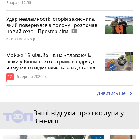
Вчора о 12:56
Удар незламності: історія захисника,
який повернувся з полону і розпочав
новий сезон Прем’єр-ліги
photo_camera
6 серпня 2026 р.
Майже 15 мільйонів на «плаваючі»
люки у Вінниці: хто отримав підряд і
чому місто відмовляється від старих
12
6 серпня 2026 р.
keyboard_arrow_right
Дивитись ще
Ваші відгуки про послуги у
Вінниці
4.7