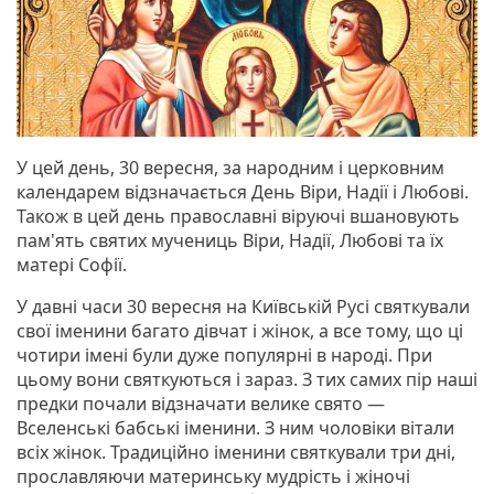
У цей день, 30 вересня, за народним і церковним
календарем відзначається День Віри, Надії і Любові.
Також в цей день православні віруючі вшановують
пам'ять святих мучениць Віри, Надії, Любові та їх
матері Софії.
У давні часи 30 вересня на Київській Русі святкували
свої іменини багато дівчат і жінок, а все тому, що ці
чотири імені були дуже популярні в народі. При
цьому вони святкуються і зараз. З тих самих пір наші
предки почали відзначати велике свято —
Вселенські бабські іменини. З ним чоловіки вітали
всіх жінок. Традиційно іменини святкували три дні,
прославляючи материнську мудрість і жіночі