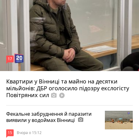
17
Квартири у Вінниці та майно на десятки
6 серпня 2026 р.
мільйонів: ДБР оголосило підозру екслогісту
Повітряних сил
photo_camera
play_circle_filled
Фекальне забруднення й паразити
виявили у водоймах Вінниці
photo_camera
15
Вчора о 15:12