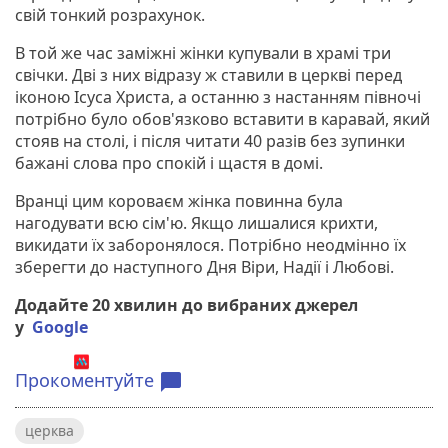
свій тонкий розрахунок.
В той же час заміжні жінки купували в храмі три
свічки. Дві з них відразу ж ставили в церкві перед
іконою Ісуса Христа, а останню з настанням півночі
потрібно було обов'язково вставити в каравай, який
стояв на столі, і після читати 40 разів без зупинки
бажані слова про спокій і щастя в домі.
Вранці цим короваєм жінка повинна була
нагодувати всю сім'ю. Якщо лишалися крихти,
викидати їх заборонялося. Потрібно неодмінно їх
зберегти до наступного Дня Віри, Надії і Любові.
Додайте 20 хвилин до вибраних джерел
у
Google
Прокоментуйте
chat_bubble
церква