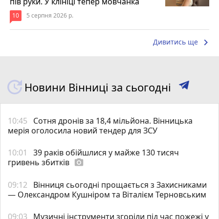
пів руки. У клініці тепер мовчанка
10
5 серпня 2026 р.
keyboard_arrow_right
Дивитись ще
Новини Вінниці за сьогодні
10:45
Сотня дронів за 18,4 мільйона. Вінницька
мерія оголосила новий тендер для ЗСУ
10:01
39 раків обійшлися у майже 130 тисяч
гривень збитків
photo_camera
09:12
Вінниця сьогодні прощається з Захисниками
— Олександром Кушніром та Віталієм Терновським
09:03
Музичні інструменти згоріли під час пожежі у