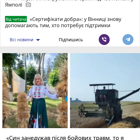
Ямполі
photo_camera
«Сертифікати добра»: у Вінниці знову
Від читача
допомагають тим, хто потребує підтримки
Всі новини
Підпишись
«Син занедужав після бойових травм, то я