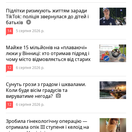
Підлітки ризикують життям заради
TikTok: поліція звернулася до дітей і
батьків
play_circle_filled
14
5 серпня 2026 р.
Майже 15 мільйонів на «плаваючі»
люки у Вінниці: хто отримав підряд і
чому місто відмовляється від старих
12
6 серпня 2026 р.
Сунуть грози з градом і шквалами.
Коли буде вісім градусів та
вируватиме негода?
photo_camera
12
6 серпня 2026 р.
Зробила гінекологічну операцію —
отримала опік ІІІ ступеня і келоїд на