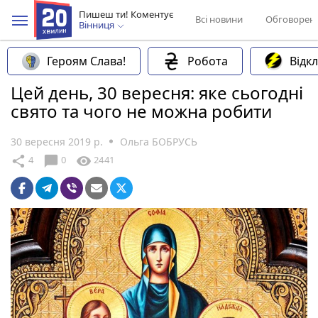
Пишеш ти! Коментує
Всі новини
Обговорен
Вінниця
Героям Слава!
Робота
Відк
Цей день, 30 вересня: яке сьогодні
свято та чого не можна робити
30 вересня 2019 р.
Ольга БОБРУСЬ
chat_bubble
share
visibility
4
0
2441