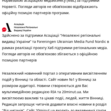
Норвезькою асоціацією медіабізнесу (MBL) за підтримки
Норвегії. Погляди авторів не обов’язково відображають
офіційну позицію партнерів програми.
Здійснено за підтримки Асоціації “Незалежні регіональні
видавці України” та Foreningen Ukrainian Media Fund Nordic в
рамках реалізації проєкту Хаб підтримки регіональних медіа.
Погляди авторів не обов'язково збігаються з офіційною
позицією партнерів
Незалежний новинний портал з оперативним висвітленням
подій у Вінниці та області. Сайт новин №1 у Вінниці за
розміром аудиторії. Новини створюються для Вас
мультимедійною редакцією RIA та 20minut.ua. Ми
висвітлюємо важливі та цікаві події, людей, життя Вінниці.
Редакція запрошує читачів додавати власні новини в розділ
"Від читачів". Сайт 20minut.ua входить до видавничої групи