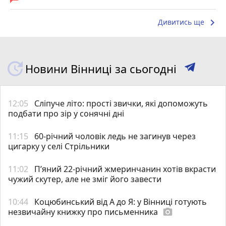
keyboard_arrow_right
Дивитись ще
Новини Вінниці за сьогодні
12:05
Сліпуче літо: прості звички, які допоможуть
подбати про зір у сонячні дні
11:15
60-річний чоловік ледь не загинув через
цигарку у селі Стрільники
11:02
П’яний 22-річний жмеринчанин хотів вкрасти
чужий скутер, але не зміг його завести
10:44
Коцюбинський від А до Я: у Вінниці готують
незвичайну книжку про письменника
photo_camera