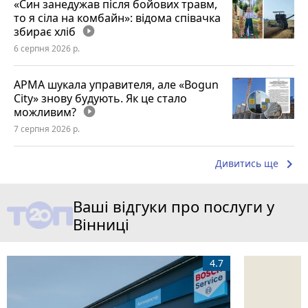
«Син занедужав після бойових травм,
то я сіла на комбайн»: відома співачка
збирає хліб
play_circle_filled
6 серпня 2026 р.
АРМА шукала управителя, але «Bogun
City» знову будують. Як це стало
можливим?
play_circle_filled
7 серпня 2026 р.
keyboard_arrow_right
Дивитись ще
Ваші відгуки про послуги у
Вінниці
4.7