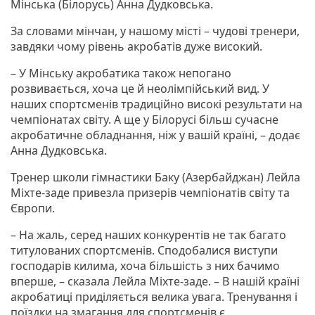
Мінська (Білорусь) Анна Дудковська.
За словами мінчан, у нашому місті – чудові тренери,
завдяки чому рівень акробатів дуже високий.
– У Мінську акробатика також непогано
розвивається, хоча це й неолімпійський вид. У
наших спортсменів традиційно високі результати на
чемпіонатах світу. А ще у Білорусі більш сучасне
акробатичне обладнання, ніж у вашій країні, – додає
Анна Дудковська.
Тренер школи гімнастики Баку (Азербайджан) Лейла
Міхте-заде привезла призерів чемпіонатів світу та
Європи.
– На жаль, серед наших конкурентів не так багато
титулованих спортсменів. Сподобалися виступи
господарів килима, хоча більшість з них бачимо
вперше, – сказала Лейла Міхте-заде. – В нашій країні
акробатиці приділяється велика увага. Тренування і
поїздки на змагання для спортсменів є