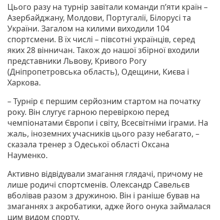
Цього разу на турнір завітали команди п’яти країн –
Азербайджану, Молдови, Португалії, Білорусі та
України. Загалом на килими виходили 104
спортсмени. В їх числі – півсотні українців, серед
яких 28 вiнничaн. Також до нашої збірної входили
представники Львову, Кривого Рогу
(Дніпропетровська область), Одещини, Києва і
Харкова.
– Турнір є першим серйозним стартом на початку
року. Він слугує гарною перевіркою перед
чемпіонатами Європи і світу, Всесвітніми іграми. На
жаль, іноземних учасників цього разу небагато, –
сказала тренер з Одеської області Оксана
Науменко.
Активно відвідували змагання глядачі, причому не
лише родичі спортсменів. Олександр Савельєв
вболівав разом з дружиною. Він і раніше бував на
змаганнях з акробатики, адже його онука займалася
цим видом спорту.