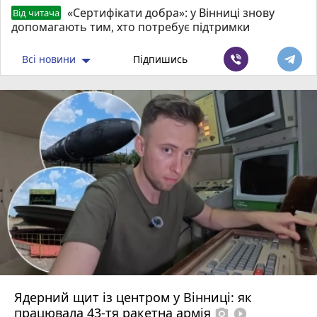
«Сертифікати добра»: у Вінниці знову
Від читача
допомагають тим, хто потребує підтримки
Всі новини
Підпишись
Ядерний щит із центром у Вінниці: як
працювала 43-тя ракетна армія
photo_camera
play_circle_filled