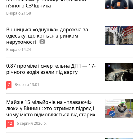
п’яного СЗЧшника
Вчора о 21:58
Вінницька «однушка» дорожча за
одеську: що коїться з ринком
нерухомості
photo_camera
Вчора о 14:24
0,87 проміле і смертельна ДТП — 17-
річного водія взяли під варту
7
Вчора о 13:01
Майже 15 мільйонів на «плаваючі»
люки у Вінниці: хто отримав підряд і
чому місто відмовляється від старих
12
6 серпня 2026 р.