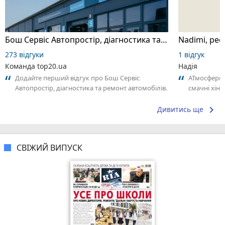
Бош Сервіс Автопростір, діагностика та ремонт автомобілів
Nadimi, рес
273 відгуки
1 відгук
Команда top20.ua
Надія
Додайте перший відгук про Бош Сервіс
АТмосферни
Автопростір, діагностика та ремонт автомобілів.
смачні хінк
Поділіться своїм досвідом – що Вам...
keyboard_arrow_right
Дивитись ще
СВІЖИЙ ВИПУСК