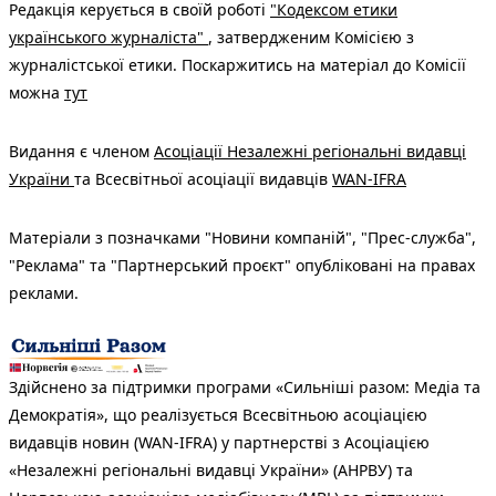
Редакція керується в своїй роботі
"Кодексом етики
українського журналіста"
, затвердженим Комісією з
журналістської етики. Поскаржитись на матеріал до Комісії
можна
тут
Видання є членом
Асоціації Незалежні регіональні видавці
України
та Всесвітньої асоціації видавців
WAN-IFRA
Матеріали з позначками "Новини компаній", "Прес-служба",
"Реклама" та "Партнерський проєкт" опубліковані на правах
реклами.
Здійснено за підтримки програми «Сильніші разом: Медіа та
Демократія», що реалізується Всесвітньою асоціацією
видавців новин (WAN-IFRA) у партнерстві з Асоціацією
«Незалежні регіональні видавці України» (АНРВУ) та