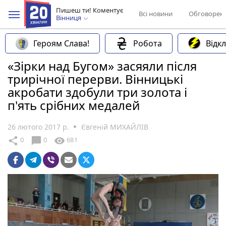
Пишеш ти! Коментує
Всі новини
Обговорен
Вінниця
Героям Слава!
Робота
Відк
«Зірки над Бугом» засяяли після
трирічної перерви. Вінницькі
акробати здобули три золота і
п'ять срібних медалей
26 лютого 2017 р.
Євгеній МИХАЙЛІВ
chat_bubble
share
visibility
0
0
681