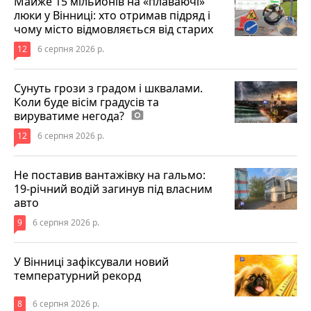
Майже 15 мільйонів на «плаваючі»
люки у Вінниці: хто отримав підряд і
чому місто відмовляється від старих
12
6 серпня 2026 р.
Сунуть грози з градом і шквалами.
Коли буде вісім градусів та
вируватиме негода?
photo_camera
12
6 серпня 2026 р.
Не поставив вантажівку на гальмо:
19-річний водій загинув під власним
авто
9
6 серпня 2026 р.
У Вінниці зафіксували новий
температурний рекорд
8
6 серпня 2026 р.