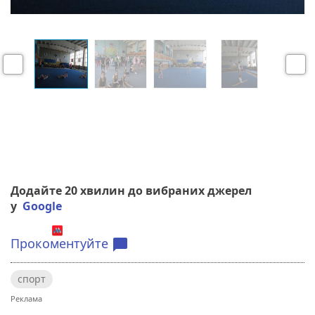
P
N
r
e
e
x
v
t
i
o
u
s
Додайте 20 хвилин до вибраних джерел
у
Google
Прокоментуйте
chat_bubble
спорт