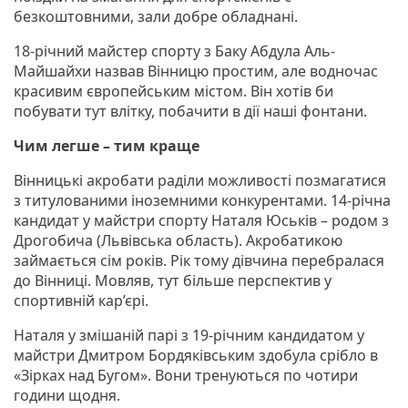
безкоштовними, зали добре обладнані.
18-річний майстер спорту з Баку Абдула Аль-
Майшайхи назвав Вінницю простим, але водночас
красивим європейським містом. Він хотів би
побувати тут влітку, побачити в дії наші фонтани.
Чим легше – тим краще
Вінницькі акробати раділи можливості позмагатися
з титулованими іноземними конкурентами. 14-річна
кандидат у майстри спорту Наталя Юськів – родом з
Дрогобича (Львівська область). Акробатикою
займається сім років. Рік тому дівчина перебралася
до Вінниці. Мовляв, тут більше перспектив у
спортивній кар’єрі.
Наталя у змішаній парі з 19-річним кандидатом у
майстри Дмитром Бордяківським здобула срібло в
«Зірках над Бугом». Вони тренуються по чотири
години щодня.