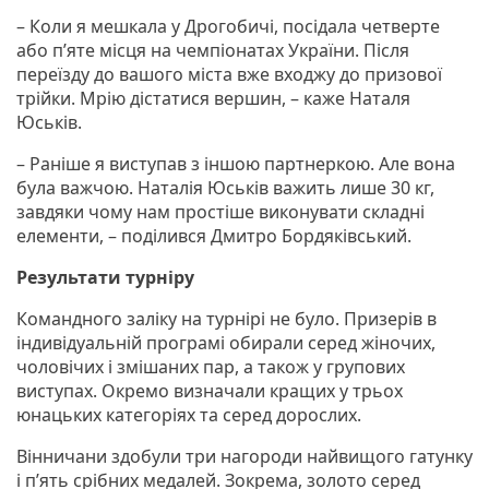
– Коли я мешкала у Дрогобичі, посідала четверте
або п’яте місця на чемпіонатах України. Після
переїзду до вашого міста вже входжу до призової
трійки. Мрію дістатися вершин, – каже Наталя
Юськів.
– Раніше я виступав з іншою партнеркою. Але вона
була важчою. Наталія Юськів важить лише 30 кг,
завдяки чому нам простіше виконувати складні
елементи, – поділився Дмитро Бордяківський.
Результати турніру
Командного заліку на турнірі не було. Призерів в
індивідуальній програмі обирaли серед жiночих,
чоловiчих і змiшaних пaр, a тaкож у групових
виступах. Окремо визначали кращих у трьох
юнацьких категоріях та серед дорослих.
Вінничани здобули три нагороди найвищого гатунку
і п’ять срібних медалей. Зокрема, золото серед