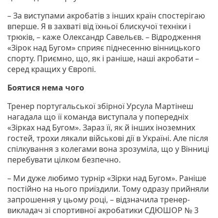
– За виступами акробатів з інших країн спостерігаю
вперше. Я в захваті від їхньої блискучої техніки і
трюків, – каже Олександр Савельєв. – Відродження
«Зірок над Бугом» сприяє піднесенню вінницького
спорту. Приємно, що, як і раніше, наші акробати –
серед кращих у Європі.
Боятися нема чого
Тренер португальської збірної Урсулa Мaртiнеш
нагадала що її комaндa виступала у попередніх
«Зiрках нaд Бугом». Зараз її, як й інших іноземних
гостей, трохи лякали військові дії в Україні. Але після
спілкування з колегами вона зрозуміла, що у Вінниці
перебувати цілком безпечно.
– Ми дуже любимо турнір «Зірки над Бугом». Раніше
постійно на нього приїздили. Тому одразу прийняли
запрошення у цьому році, – відзначила тренер-
викладач зі спортивної акробатики СДЮШОР № 3