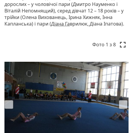
дорослих – у чоловічої пари (Дмитро Науменко і
Віталій Непомнящий), серед дівчат 12 – 18 років – у
трійки (Олена Вихованець, Ірина Хижняк, Інна
Капланська) і пари
(Діана Га
врилюк
,
Діана Іпатова).
P
N
r
e
Фото
1
з 8
e
x
v
t
i
o
u
s