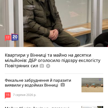
17
Квартири у Вінниці та майно на десятки
6 серпня 2026 р.
мільйонів: ДБР оголосило підозру екслогісту
Повітряних сил
photo_camera
play_circle_filled
Фекальне забруднення й паразити
виявили у водоймах Вінниці
photo_camera
15
7 серпня 2026 р.