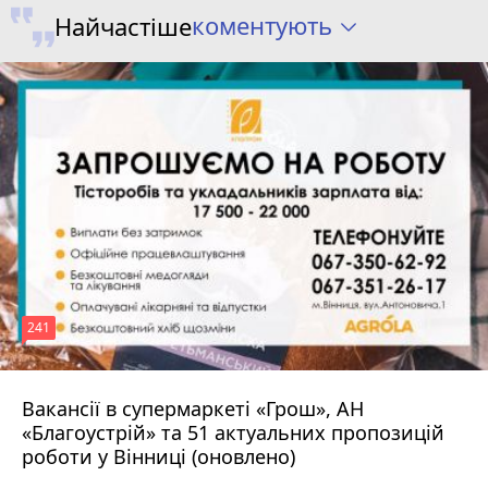
коментують
Найчастіше
241
Вакансії в супермаркеті «Грош», АН
4 серпня 2026 р.
«Благоустрій» та 51 актуальних пропозицій
роботи у Вінниці (оновлено)