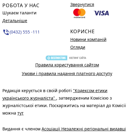
Звернутися
РОБОТА У НАС
Шукаєм таланти
Детальніше
КОРИСНЕ
phone_in_talk
(0432) 555 -111
Новини компаній
Огляди
Правила користування сайтом
Умови і правила надання платного доступу
Редакція керується в своїй роботі
"Кодексом етики
українського журналіста"
, затвердженим Комісією з
журналістської етики. Поскаржитись на матеріал до Комісії
можна
тут
Видання є членом
Асоціації Незалежні регіональні видавці