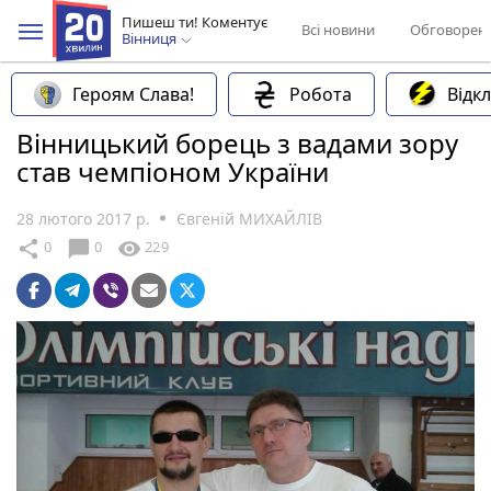
Пишеш ти! Коментує
Всі новини
Обговорен
Вінниця
Героям Слава!
Робота
Відк
Вінницький борець з вадами зору
став чемпіоном України
28 лютого 2017 р.
Євгеній МИХАЙЛІВ
chat_bubble
share
visibility
0
0
229