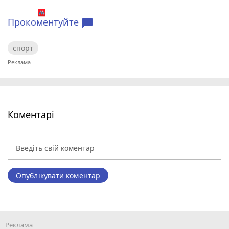
Прокоментуйте
chat_bubble
спорт
Коментарі
Опублікувати коментар