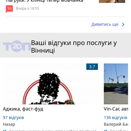
пів руки. У клініці тепер мовчанка
10
Вчора о 18:55
keyboard_arrow_right
Дивитись ще
Ваші відгуки про послуги у
Вінниці
3.7
Аджика, фаст-фуд
Vin-Car, ав
97 відгуків
136 відгуків
Назар
Валерий Ба