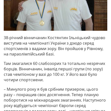
38-річний вінничанин Костянтин Ільніцький чудово
виступив на чемпіонаті України з дзюдо серед
спортсменів з вадами зору. Він пройшов у Рівному,
на параолімпійський базі.
Там змагалися 60 слабозорих та тотально незрячих
борців. Вінничанин, інвалід першої групи (по зору)
став чемпіоном у вазі до 100 кг. У його вазі було
чотири спортсмени.
– Минулого року я був срібним призером, цього
разу – покращив своє досягнення. Тепер планую
поборотися на міжнародних змаганнях. Наступного
року відбудеться чемпіонат Європи серед
спортсменів з вадами зору, далі – чемпіонат світу та