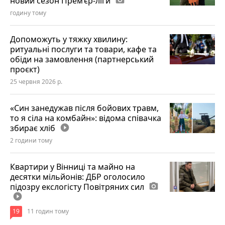
новий сезон Прем’єр-ліги
photo_camera
годину тому
Допоможуть у тяжку хвилину:
ритуальні послуги та товари, кафе та
обіди на замовлення (партнерський
проєкт)
25 червня 2026 р.
«Син занедужав після бойових травм,
то я сіла на комбайн»: відома співачка
збирає хліб
play_circle_filled
2 години тому
Квартири у Вінниці та майно на
десятки мільйонів: ДБР оголосило
підозру екслогісту Повітряних сил
photo_camera
play_circle_filled
19
11 годин тому