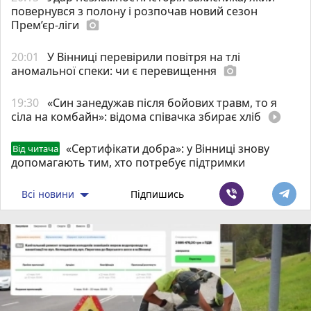
повернувся з полону і розпочав новий сезон
Прем’єр-ліги
photo_camera
20:01
У Вінниці перевірили повітря на тлі
аномальної спеки: чи є перевищення
photo_camera
19:30
«Син занедужав після бойових травм, то я
сіла на комбайн»: відома співачка збирає хліб
play_circle_filled
«Сертифікати добра»: у Вінниці знову
Від читача
допомагають тим, хто потребує підтримки
Всі новини
Підпишись