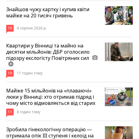
Знайшов чужу картку і купив квіти
майже на 20 тисяч гривень
19
4 серпня 2026 р.
Квартири у Вінниці та майно на
десятки мільйонів: ДБР оголосило
підозру екслогісту Повітряних сил
photo_camera
play_circle_filled
19
11 годин тому
Майже 15 мільйонів на «плаваючі»
люки у Вінниці: хто отримав підряд і
чому місто відмовляється від старих
11
8 годин тому
Зробила гінекологічну операцію —
отримала опік ІІІ ступеня і келоїд на