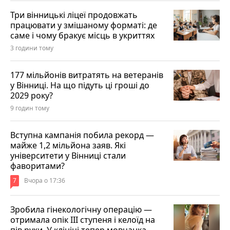
Три вінницькі ліцеї продовжать
працювати у змішаному форматі: де
саме і чому бракує місць в укриттях
3 години тому
177 мільйонів витратять на ветеранів
у Вінниці. На що підуть ці гроші до
2029 року?
9 годин тому
Вступна кампанія побила рекорд —
майже 1,2 мільйона заяв. Які
університети у Вінниці стали
фаворитами?
7
Вчора о 17:36
Зробила гінекологічну операцію —
отримала опік ІІІ ступеня і келоїд на