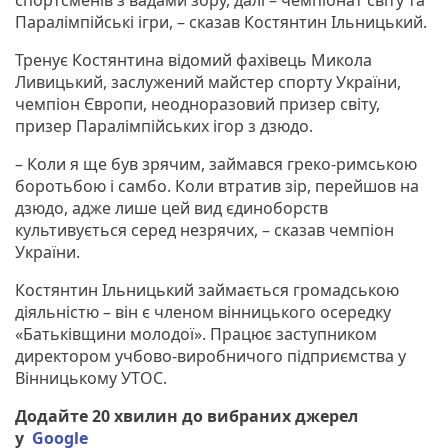
Паралімпійські ігри, – сказав Костянтин Ільницький.
Тренує Костянтина відомий фахівець Микола
Ливицький, заслужений майстер спорту України,
чемпіон Європи, неодноразовий призер світу,
призер Паралімпійських ігор з дзюдо.
– Коли я ще був зрячим, займався греко-римською
боротьбою і самбо. Коли втратив зір, перейшов на
дзюдо, адже лише цей вид єдиноборств
культивується серед незрячих, – сказав чемпіон
України.
Костянтин Ільницький займається громадською
діяльністю – він є членом вінницького осередку
«Батьківщини молодої». Працює заступником
директором учбово-виробничого підприємства у
Вінницькому УТОС.
Додайте 20 хвилин до вибраних джерел
у
Google