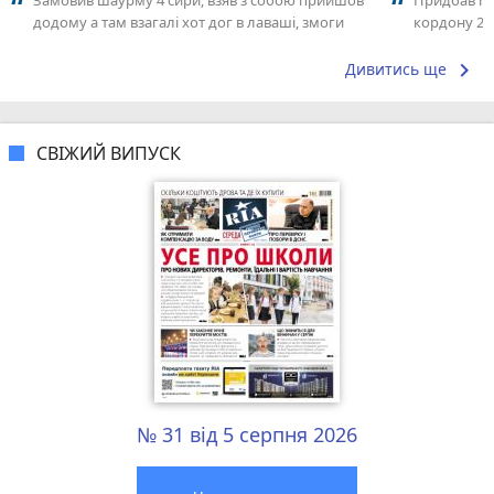
Замовив шаурму 4 сири, взяв з собою прийшов
Придбав nis
додому а там взагалі хот дог в лаваші, змоги
кордону 20 
повернутись назад немає. Тай ні...
протязі дво
keyboard_arrow_right
Дивитись ще
СВІЖИЙ ВИПУСК
№ 31 від 5 серпня 2026