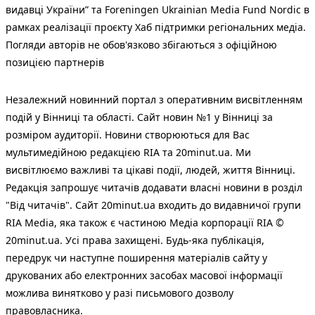
видавці України” та Foreningen Ukrainian Media Fund Nordic в
рамках реалізації проєкту Хаб підтримки регіональних медіа.
Погляди авторів не обов'язково збігаються з офіційною
позицією партнерів
Незалежний новинний портал з оперативним висвітленням
подій у Вінниці та області. Сайт новин №1 у Вінниці за
розміром аудиторії. Новини створюються для Вас
мультимедійною редакцією RIA та 20minut.ua. Ми
висвітлюємо важливі та цікаві події, людей, життя Вінниці.
Редакція запрошує читачів додавати власні новини в розділ
"Від читачів". Сайт 20minut.ua входить до видавничої групи
RIA Media, яка також є частиною Медіа корпорації RIA ©
20minut.ua. Усі права захищені. Будь-яка публiкацiя,
передрук чи наступне поширення матеріалів сайту у
друкованих або електронних засобах масової інформації
можлива винятково у разі письмового дозволу
правовласника.