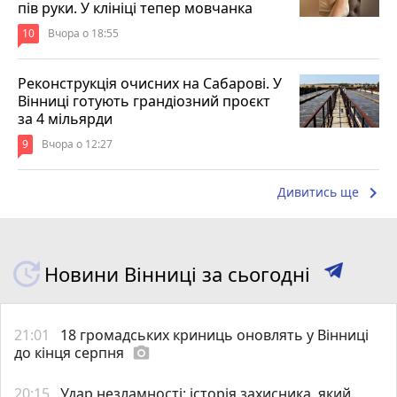
пів руки. У клініці тепер мовчанка
10
Вчора о 18:55
Реконструкція очисних на Сабарові. У
Вінниці готують грандіозний проєкт
за 4 мільярди
9
Вчора о 12:27
keyboard_arrow_right
Дивитись ще
Новини Вінниці за сьогодні
21:01
18 громадських криниць оновлять у Вінниці
до кінця серпня
photo_camera
20:15
Удар незламності: історія захисника, який