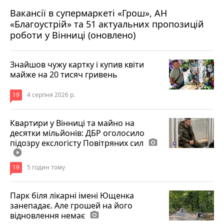
Вакансії в супермаркеті «Грош», АН
4 серпня 2026 р.
«Благоустрій» та 51 актуальних пропозицій
роботи у Вінниці (оновлено)
Знайшов чужу картку і купив квіти
майже на 20 тисяч гривень
19
4 серпня 2026 р.
Квартири у Вінниці та майно на
десятки мільйонів: ДБР оголосило
підозру екслогісту Повітряних сил
photo_camera
play_circle_filled
19
5 годин тому
Парк біля лікарні імені Ющенка
занепадає. Але грошей на його
відновлення немає
photo_camera