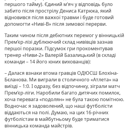
першого тайму). Єдиний м’яч у відповідь було
забито після прострілу Дениса Катрюка, який
відновився після важкої травми і буде готовий
допомогти «Ниві-В» після зимової перерви.
Таким чином після дебютних перемог у вінницькій
Прем’єр-лізі дублюючий склад нивівців зазнав
першої поразки. Підсумок гри прокоментував
тренер «Ниви-2» Валерій Базалицький (в складі
команди – 14 його юних вихованців):
– Далася взнаки втома гравців ОДЮСШ Блохіна-
Бєланова. Ми виграли в столичного «Атлета» на
виїзді – 1:0. І одразу, без відпочинку, зіграли матч
Прем’єр-ліги. Наробили багато дитячих помилок,
хоча перевага «подолян» не була такою помітною.
Водночас я задоволений, що наші футболісти
віддаються на полі. Думаю, на цих 16-річних
футболістам в майбутньому буде триматися
вінницька команда майстрів.