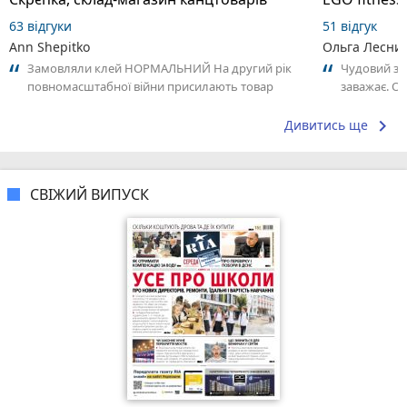
63 відгуки
51 відгук
Ann Shepitko
Ольга Лесни
Замовляли клей НОРМАЛЬНИЙ На другий рік
Чудовий за
повномасштабної війни присилають товар
заважає. О
виробник якого росія 👍🏼…
Анастасії. 
keyboard_arrow_right
Дивитись ще
СВІЖИЙ ВИПУСК