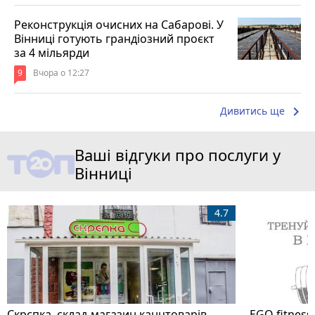
Реконструкція очисних на Сабарові. У
Вінниці готують грандіозний проєкт
за 4 мільярди
9
Вчора о 12:27
keyboard_arrow_right
Дивитись ще
Ваші відгуки про послуги у
Вінниці
4.7
Скрєпка, склад-магазин канцтоварів
EGO fitness