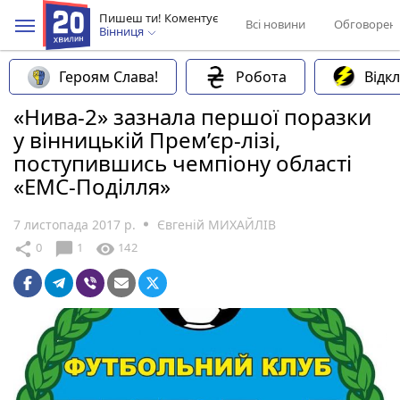
Пишеш ти! Коментує
Всі новини
Обговорен
Вінниця
Героям Слава!
Робота
Відк
«Нива-2» зазнала першої поразки
у вінницькій Прем’єр-лізі,
поступившись чемпіону області
«ЕМС-Поділля»
7 листопада 2017 р.
Євгеній МИХАЙЛІВ
chat_bubble
share
visibility
0
1
142