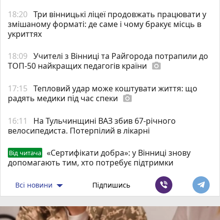
18:20
Три вінницькі ліцеї продовжать працювати у
змішаному форматі: де саме і чому бракує місць в
укриттях
18:09
Учителі з Вінниці та Райгорода потрапили до
ТОП-50 найкращих педагогів країни
photo_camera
17:15
Тепловий удар може коштувати життя: що
радять медики під час спеки
photo_camera
16:11
На Тульчинщині ВАЗ збив 67-річного
велосипедиста. Потерпілий в лікарні
«Сертифікати добра»: у Вінниці знову
Від читача
допомагають тим, хто потребує підтримки
Всі новини
Підпишись