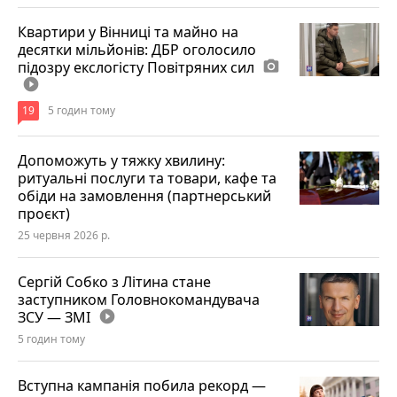
Квартири у Вінниці та майно на
десятки мільйонів: ДБР оголосило
підозру екслогісту Повітряних сил
photo_camera
play_circle_filled
19
5 годин тому
Допоможуть у тяжку хвилину:
ритуальні послуги та товари, кафе та
обіди на замовлення (партнерський
проєкт)
25 червня 2026 р.
Сергій Собко з Літина стане
заступником Головнокомандувача
ЗСУ — ЗМІ
play_circle_filled
5 годин тому
Вступна кампанія побила рекорд —