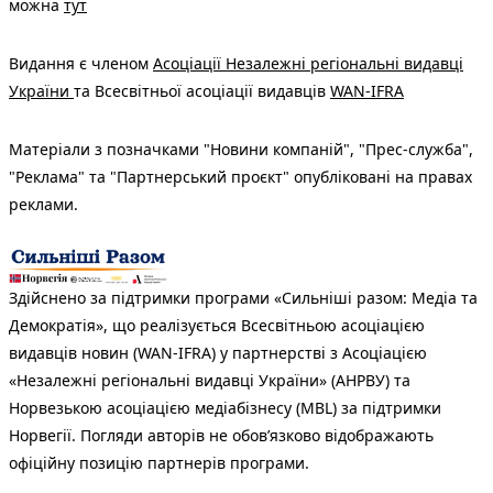
можна
тут
Видання є членом
Асоціації Незалежні регіональні видавці
України
та Всесвітньої асоціації видавців
WAN-IFRA
Матеріали з позначками "Новини компаній", "Прес-служба",
"Реклама" та "Партнерський проєкт" опубліковані на правах
реклами.
Здійснено за підтримки програми «Сильніші разом: Медіа та
Демократія», що реалізується Всесвітньою асоціацією
видавців новин (WAN-IFRA) у партнерстві з Асоціацією
«Незалежні регіональні видавці України» (АНРВУ) та
Норвезькою асоціацією медіабізнесу (MBL) за підтримки
Норвегії. Погляди авторів не обов’язково відображають
офіційну позицію партнерів програми.