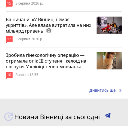
15
3 серпня 2026 р.
Вінничани: «У Вінниці немає
укриттів». Але влада витратила на них
мільярд гривень
photo_camera
12
3 серпня 2026 р.
Зробила гінекологічну операцію —
отримала опік ІІІ ступеня і келоїд на
пів руки. У клініці тепер мовчанка
10
Вчора о 18:55
keyboard_arrow_right
Дивитись ще
Новини Вінниці за сьогодні