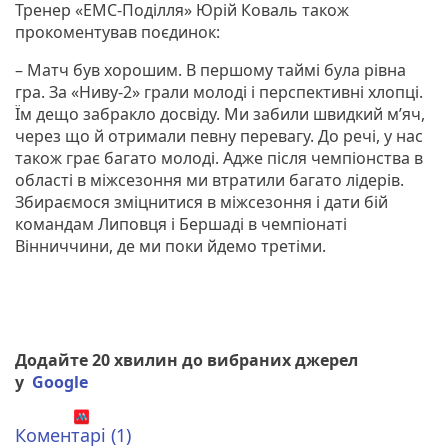
Тренер «ЕМС-Поділля» Юрій Коваль також
прокоментував поєдинок:
– Матч був хорошим. В першому таймі була рівна
гра. За «Ниву-2» грали молоді і перспективні хлопці.
Їм дещо забракло досвіду. Ми забили швидкий м’яч,
через що й отримали певну перевагу. До речі, у нас
також грає багато молоді. Адже після чемпіонства в
області в міжсезоння ми втратили багато лідерів.
Збираємося зміцнитися в міжсезоння і дати бій
командам Липовця і Бершаді в чемпіонаті
Вінниччини, де ми поки йдемо третіми.
Додайте 20 хвилин до вибраних джерел
у
Google
Коментарі (1)