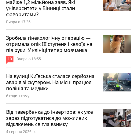
майже 1,2 мільйона заяв. Які
університети у Вінниці стали
фаворитами?
Вчора о 17:36
Зробила гінекологічну операцію —
отримала опік ІІІ ступеня і келоїд на
пів руки. У клініці тепер мовчанка
10
Вчора о 18:55
На вулиці Київська сталася серйозна
аварія зі скутером. На місці працює
поліція та медики
6 годин тому
Від павербанка до інвертора: як уже
зараз підготуватися до можливих
відключень світла взимку
4 серпня 2026 р.