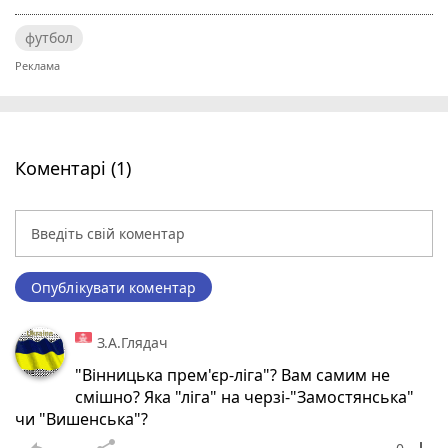
футбол
Коментарі (1)
Опублікувати коментар
З.А.Глядач
"Вінницька прем'єр-ліга"? Вам самим не
смішно? Яка "ліга" на черзі-"Замостянська"
чи "Вишенська"?