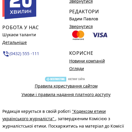
Звернутися
РЕДАКТОРИ
Вадим Павлов
Звернутися
РОБОТА У НАС
Шукаєм таланти
Детальніше
КОРИСНЕ
phone_in_talk
(0432) 555 -111
Новини компаній
Огляди
Правила користування сайтом
Умови і правила надання платного доступу
Редакція керується в своїй роботі
"Кодексом етики
українського журналіста"
, затвердженим Комісією з
журналістської етики. Поскаржитись на матеріал до Комісії