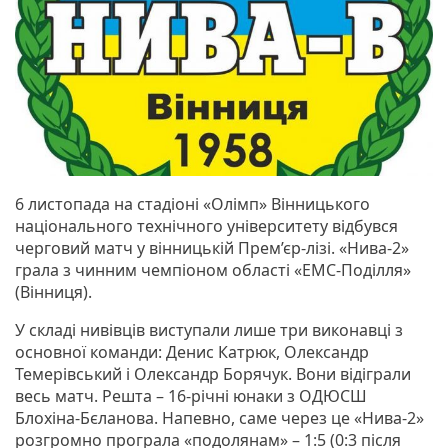
6 листопада на стадіоні «Олімп» Вінницького
національного технічного університету відбувся
черговий матч у вінницькій Прем’єр-лізі. «Нива-2»
грала з чинним чемпіоном області «ЕМС-Поділля»
(Вінниця).
У складі нивівців виступали лише три виконавці з
основної команди: Денис Катрюк, Олександр
Темерівський і Олександр Борячук. Вони відіграли
весь матч. Решта – 16-річні юнаки з ОДЮСШ
Блохіна-Бєланова. Напевно, саме через це «Нива-2»
розгромно програла «подолянам» – 1:5 (0:3 після