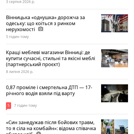
3 серпня 2026 р.
Вінницька «однушка» дорожча за
одеську: що коїться з ринком
нерухомості
photo_camera
5 годин тому
Кращі меблеві магазини Вінниці: де
купити сучасні, стильні та якісні меблі
(партнерський проєкт)
8 липня 2026 р.
0,87 проміле і смертельна ДТП — 17-
річного водія взяли під варту
5
7 годин тому
«Син занедужав після бойових травм,
то я сіла на комбайн»: відома співачка