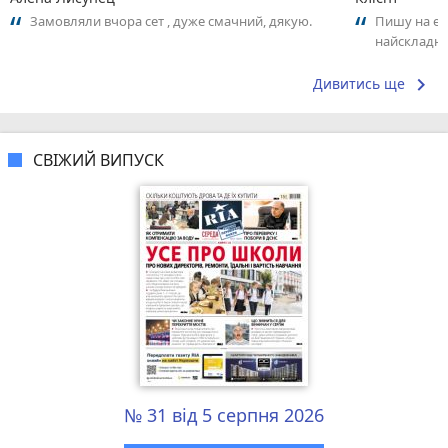
Замовляли вчора сет , дуже смачний, дякую.
Пишу на ем
найскладні
помилкою😎
«найкраща»
keyboard_arrow_right
Дивитись ще
СВІЖИЙ ВИПУСК
№ 31 від 5 серпня 2026