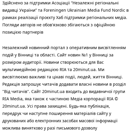
Здійснено за підтримки Асоціації “Незалежні регіональні
видавці України” та Foreningen Ukrainian Media Fund Nordic в
рамках реалізації проєкту Хаб підтримки регіональних медіа.
Погляди авторів не обов'язково збігаються з офіційною
позицією партнерів
Незалежний новинний портал з оперативним висвітленням
подій у Вінниці та області. Сайт новин №1 у Вінниці за
розміром аудиторії. Новини створюються для Вас
мультимедійною редакцією RIA та 20minut.ua. Ми
висвітлюємо важливі та цікаві події, людей, життя Вінниці.
Редакція запрошує читачів додавати власні новини в розділ
"Від читачів". Сайт 20minut.ua входить до видавничої групи
RIA Media, яка також є частиною Медіа корпорації RIA ©
20minut.ua. Усі права захищені. Будь-яка публiкацiя,
передрук чи наступне поширення матеріалів сайту у
друкованих або електронних засобах масової інформації
можлива винятково у разі письмового дозволу