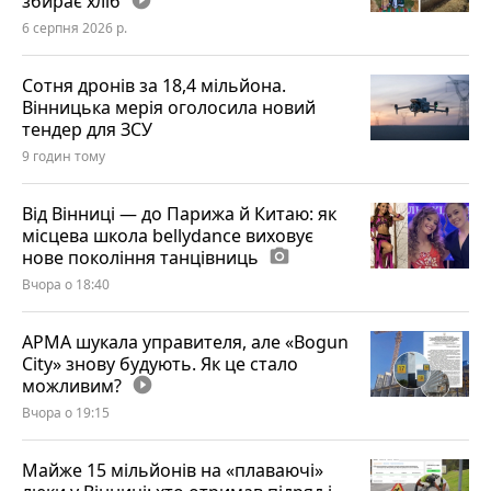
збирає хліб
play_circle_filled
6 серпня 2026 р.
Сотня дронів за 18,4 мільйона.
Вінницька мерія оголосила новий
тендер для ЗСУ
9 годин тому
Від Вінниці — до Парижа й Китаю: як
місцева школа bellydance виховує
нове покоління танцівниць
photo_camera
Вчора о 18:40
АРМА шукала управителя, але «Bogun
City» знову будують. Як це стало
можливим?
play_circle_filled
Вчора о 19:15
Майже 15 мільйонів на «плаваючі»