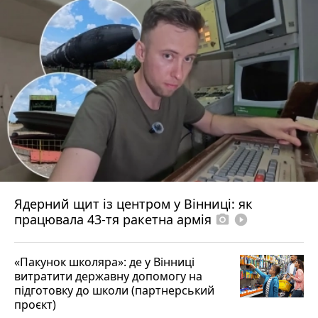
Ядерний щит із центром у Вінниці: як
працювала 43-тя ракетна армія
photo_camera
play_circle_filled
«Пакунок школяра»: де у Вінниці
витратити державну допомогу на
підготовку до школи (партнерський
проєкт)