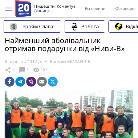
Пишеш ти! Коментує
Всі новини
Обговорен
Вінниця
Героям Слава!
Робота
Відк
Найменший вболівальник
отримав подарунки від «Ниви-В»
6 вересня 2017 р.
Євгеній МИХАЙЛІВ
chat_bubble
share
visibility
0
1
157