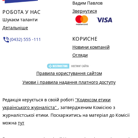
Вадим Павлов
Звернутися
РОБОТА У НАС
Шукаєм таланти
Детальніше
КОРИСНЕ
phone_in_talk
(0432) 555 -111
Новини компаній
Огляди
Правила користування сайтом
Умови і правила надання платного доступу
Редакція керується в своїй роботі
"Кодексом етики
українського журналіста"
, затвердженим Комісією з
журналістської етики. Поскаржитись на матеріал до Комісії
можна
тут