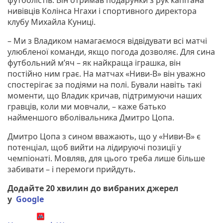
нивівців Колінса Нгахи і спортивного директора
клубу Михайла Куниці.
– Ми з Владиком намагаємося відвідувати всі матчі
улюбленої команди, якщо погода дозволяє. Для сина
футбольний м’яч – як найкраща іграшка, він
постійно ним грає. На матчах «Ниви-В» він уважно
спостерігає за подіями на полі. Бували навіть такі
моменти, що Владик кричав, підтримуючи наших
гравців, коли ми мовчали, – каже батько
найменшого вболівальника Дмитро Цопа.
Дмитро Цопа з сином вважають, що у «Ниви-В» є
потенціал, щоб вийти на лідируючі позиції у
чемпіонаті. Мовляв, для цього треба лише більше
забивати – і перемоги прийдуть.
Додайте 20 хвилин до вибраних джерел
у
Google