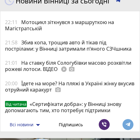
Новини Вінниці за сьогодні
22:11
Мотоцикл зіткнувся з маршруткою на
Магістратській
21:58
Збив копа, трощив авто й тікав під
пострілами: у Вінниці затримали п’яного СЗЧшника
21:01
На ставку біля Сологубівки масово розквітли
рожеві лотоси. ВІДЕО
play_circle_filled
photo_camera
20:00
Їдете на море? На пляжі в Україні жінку вкусив
отруйний каракурт
photo_camera
«Сертифікати добра»: у Вінниці знову
Від читача
допомагають тим, хто потребує підтримки
Всі новини
Підпишись