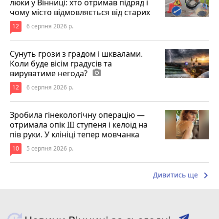
люки у Вінниці: хто отримав підряд і
чому місто відмовляється від старих
12
6 серпня 2026 р.
Сунуть грози з градом і шквалами.
Коли буде вісім градусів та
вируватиме негода?
photo_camera
12
6 серпня 2026 р.
Зробила гінекологічну операцію —
отримала опік ІІІ ступеня і келоїд на
пів руки. У клініці тепер мовчанка
10
5 серпня 2026 р.
keyboard_arrow_right
Дивитись ще