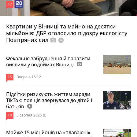
17
Квартири у Вінниці та майно на десятки
6 серпня 2026 р.
мільйонів: ДБР оголосило підозру екслогісту
Повітряних сил
photo_camera
play_circle_filled
Фекальне забруднення й паразити
виявили у водоймах Вінниці
photo_camera
15
Вчора о 15:12
Підлітки ризикують життям заради
TikTok: поліція звернулася до дітей і
батьків
play_circle_filled
14
5 серпня 2026 р.
Майже 15 мільйонів на «плаваючі»