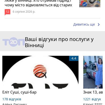
люки у Вінниці: хто отримав підряд і
чому місто відмовляється від старих
12
6 серпня 2026 р.
keyboard_arrow_right
Дивитись ще
Ваші відгуки про послуги у
Вінниці
4.4
Еліт Суші, суші-бар
Знак 13, ав
178 відгуків
1221 відгук
Алёна Лисунец
Клієнт ****1