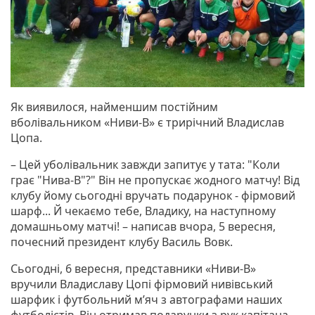
Як виявилося, найменшим постійним
вболівальником «Ниви-В» є трирічний Владислав
Цопа.
– Цей уболівальник завжди запитує у тата: "Коли
грає "Нива-В"?" Він не пропускає жодного матчу! Від
клубу йому сьогодні вручать подарунок - фірмовий
шарф... Й чекаємо тебе, Владику, на наступному
домашньому матчі! – написав вчора, 5 вересня,
почесний президент клубу Василь Вовк.
Сьогодні, 6 вересня, представники «Ниви-В»
вручили Владиславу Цопі фірмовий нивівський
шарфик і футбольний м’яч з автографами наших
футболістів. Він отримав подарунки з рук капітана