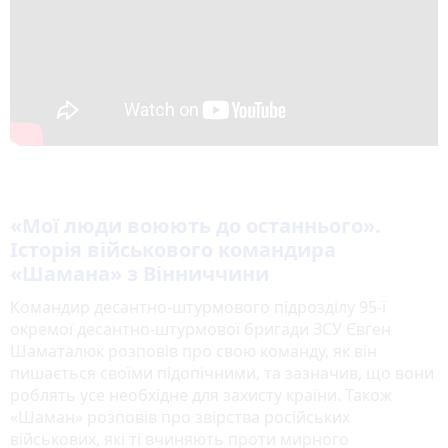
«Мої люди воюють до останнього».
Історія військового командира
«Шамана» з Вінниччини
Командир десантно-штурмового підрозділу 95-ї
окремої десантно-штурмової бригади ЗСУ Євген
Шаматалюк розповів про свою команду, як він
пишається своїми підопічними, та зазначив, що вони
роблять усе необхідне для захисту країни. Також
«Шаман» розповів про звірства російських
військових, які ті вчиняють проти мирного