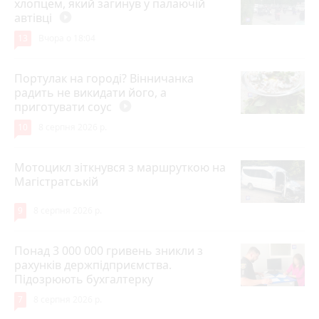
хлопцем, який загинув у палаючій
автівці
play_circle_filled
13
Вчора о 18:04
Портулак на городі? Вінничанка
радить не викидати його, а
приготувати соус
play_circle_filled
10
8 серпня 2026 р.
Мотоцикл зіткнувся з маршруткою на
Магістратській
9
8 серпня 2026 р.
Понад 3 000 000 гривень зникли з
рахунків держпідприємства.
Підозрюють бухгалтерку
7
8 серпня 2026 р.