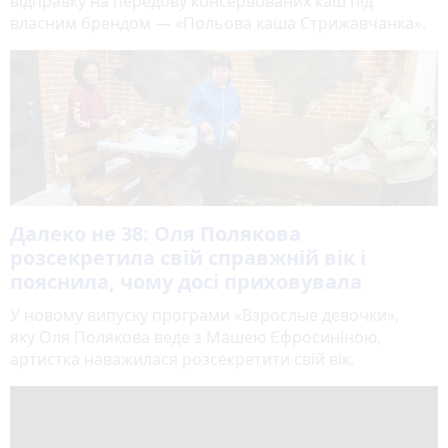
відправку на передову консервованих каш під
власним брендом — «Польова каша Стрижавчанка».
Далеко не 38: Оля Полякова
розсекретила свій справжній вік і
пояснила, чому досі приховувала
У новому випуску програми «Взрослые девочки»,
яку Оля Полякова веде з Машею Єфросиніною,
артистка наважилася розсекретити свій вік.