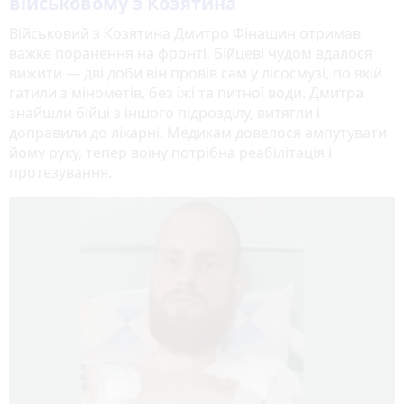
військовому з Козятина
Військовий з Козятина Дмитро Фінашин отримав
важке поранення на фронті. Бійцеві чудом вдалося
вижити — дві доби він провів сам у лісосмузі, по якій
гатили з мінометів, без їжі та питної води. Дмитра
знайшли бійці з іншого підрозділу, витягли і
доправили до лікарні. Медикам довелося ампутувати
йому руку, тепер воїну потрібна реабілітація і
протезування.