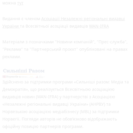
можна
тут
Видання є членом
Асоціації Незалежні регіональні видавці
України
та Всесвітньої асоціації видавців
WAN-IFRA
Матеріали з позначками "Новини компаній", "Прес-служба",
"Реклама" та "Партнерський проєкт" опубліковані на правах
реклами.
Здійснено за підтримки програми «Сильніші разом: Медіа та
Демократія», що реалізується Всесвітньою асоціацією
видавців новин (WAN-IFRA) у партнерстві з Асоціацією
«Незалежні регіональні видавці України» (АНРВУ) та
Норвезькою асоціацією медіабізнесу (MBL) за підтримки
Норвегії. Погляди авторів не обов’язково відображають
офіційну позицію партнерів програми.