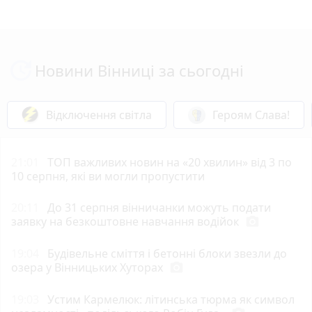
Новини Вінниці за сьогодні
Відключення світла
Героям Слава!
21:01
ТОП важливих новин на «20 хвилин» від 3 по
10 серпня, які ви могли пропустити
20:11
До 31 серпня вінничанки можуть подати
заявку на безкоштовне навчання водійок
photo_camera
19:04
Будівельне сміття і бетонні блоки звезли до
озера у Вінницьких Хуторах
photo_camera
19:03
Устим Кармелюк: літинська тюрма як символ