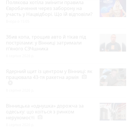
Полякова хотіла змінити правила
Євробачення через заборону на
участь у Нацвідборі. Що їй відповіли?
Вчора о 15:05
Збив копа, трощив авто й тікав під
пострілами: у Вінниці затримали
п’яного СЗЧшника
8 серпня 2026 р.
Ядерний щит із центром у Вінниці: як
працювала 43-тя ракетна армія
photo_camera
play_circle_filled
8 серпня 2026 р.
Вінницька «однушка» дорожча за
одеську: що коїться з ринком
нерухомості
photo_camera
8 серпня 2026 р.