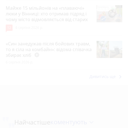
Майже 15 мільйонів на «плаваючі»
люки у Вінниці: хто отримав підряд і
чому місто відмовляється від старих
12
6 серпня 2026 р.
«Син занедужав після бойових травм,
то я сіла на комбайн»: відома співачка
збирає хліб
play_circle_filled
6 серпня 2026 р.
keyboard_arrow_right
Дивитись ще
коментують
Найчастіше