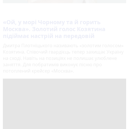
«Ой, у морі Чорному та й горить
Москва». Золотий голос Козятина
підіймає настрій на передовій
Дмитра Плотніцького називають «золотим голосом»
Козятина. Співочий гвардієць тепер захищає Україну
на сході. Навіть на позиціях не полишає улюблене
заняття. Для побратимів виконує пісню про
потоплений крейсер «Москва».