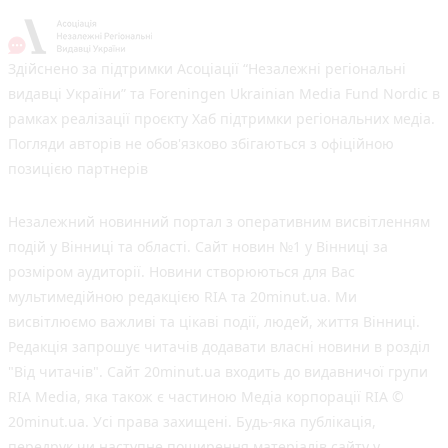
Здійснено за підтримки Асоціації “Незалежні регіональні
видавці України” та Foreningen Ukrainian Media Fund Nordic в
рамках реалізації проєкту Хаб підтримки регіональних медіа.
Погляди авторів не обов'язково збігаються з офіційною
позицією партнерів
Незалежний новинний портал з оперативним висвітленням
подій у Вінниці та області. Сайт новин №1 у Вінниці за
розміром аудиторії. Новини створюються для Вас
мультимедійною редакцією RIA та 20minut.ua. Ми
висвітлюємо важливі та цікаві події, людей, життя Вінниці.
Редакція запрошує читачів додавати власні новини в розділ
"Від читачів". Сайт 20minut.ua входить до видавничої групи
RIA Media, яка також є частиною Медіа корпорації RIA ©
20minut.ua. Усі права захищені. Будь-яка публiкацiя,
передрук чи наступне поширення матеріалів сайту у