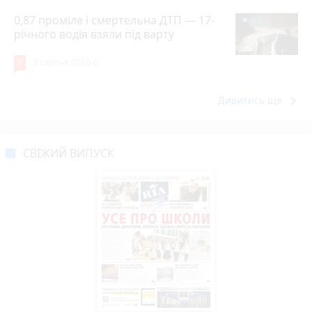
0,87 проміле і смертельна ДТП — 17-
річного водія взяли під варту
7
8 серпня 2026 р.
keyboard_arrow_right
Дивитись ще
СВІЖИЙ ВИПУСК