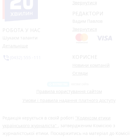
Звернутися
РЕДАКТОРИ
Вадим Павлов
Звернутися
РОБОТА У НАС
Шукаєм таланти
Детальніше
КОРИСНЕ
phone_in_talk
(0432) 555 -111
Новини компаній
Огляди
Правила користування сайтом
Умови і правила надання платного доступу
Редакція керується в своїй роботі
"Кодексом етики
українського журналіста"
, затвердженим Комісією з
журналістської етики. Поскаржитись на матеріал до Комісії