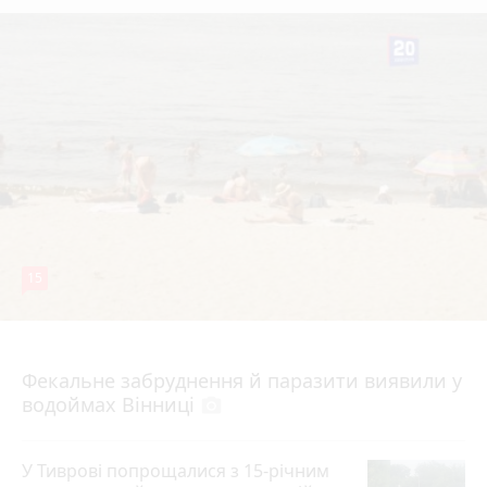
15
7 серпня 2026 р.
Фекальне забруднення й паразити виявили у
водоймах Вінниці
photo_camera
У Тиврові попрощалися з 15-річним