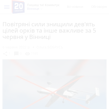
Пишеш ти! Коментує
Всі новини
Обговорен
Вінниця
Повітряні сили знищили дев'ять
цілей орків та інше важливе за 5
червня у Вінниці
6 червня 2022 р.
Ольга БОБРУСЬ
chat_bubble
share
visibility
1
0
1165