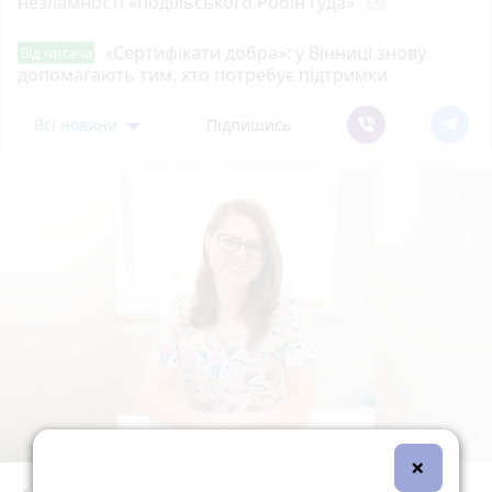
незламності «подільського Робін Гуда»
photo_camera
«Сертифікати добра»: у Вінниці знову
Від читача
допомагають тим, хто потребує підтримки
Всі новини
Підпишись
×